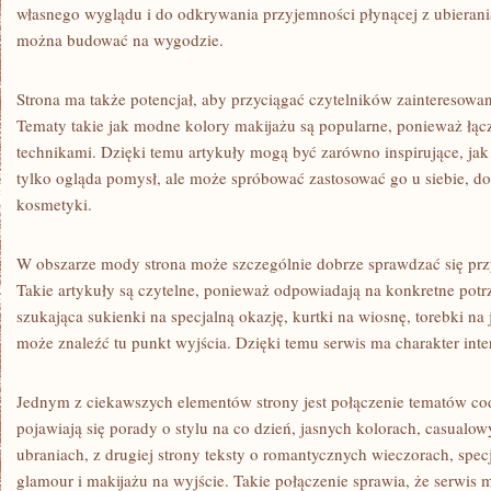
własnego wyglądu i do odkrywania przyjemności płynącej z ubierania 
można budować na wygodzie.
Strona ma także potencjał, aby przyciągać czytelników zainteresow
Tematy takie jak modne kolory makijażu są popularne, ponieważ łąc
technikami. Dzięki temu artykuły mogą być zarówno inspirujące, jak 
tylko ogląda pomysł, ale może spróbować zastosować go u siebie, d
kosmetyki.
W obszarze mody strona może szczególnie dobrze sprawdzać się przy
Takie artykuły są czytelne, ponieważ odpowiadają na konkretne pot
szukająca sukienki na specjalną okazję, kurtki na wiosnę, torebki na
może znaleźć tu punkt wyjścia. Dzięki temu serwis ma charakter inter
Jednym z ciekawszych elementów strony jest połączenie tematów cod
pojawiają się porady o stylu na co dzień, jasnych kolorach, casual
ubraniach, z drugiej strony teksty o romantycznych wieczorach, specj
glamour i makijażu na wyjście. Takie połączenie sprawia, że serwis