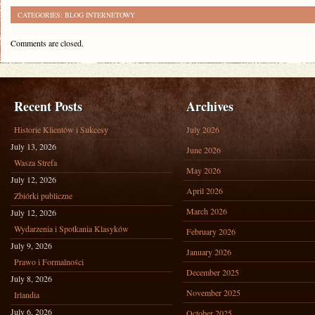
CATEGORIES:
BLOG INTERNETOWY
Comments are closed.
Recent Posts
Archives
Historie Klientów i Sukcesy
July 2026
July 13, 2026
June 2026
Wasza Strefa
May 2026
July 12, 2026
April 2026
Zbiórki publiczne
March 2026
July 12, 2026
Wydarzenia i Spotkania Klasyków
February 2026
July 9, 2026
January 2026
Prawo i Formalności
December 2025
July 8, 2026
November 2025
Irlandia
July 6, 2026
October 2025