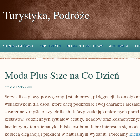
Turystyka, Podróże
STRONA GŁÓWNA
SPIS TREŚCI
BLOG INTERNETOWY
ARCHIWUM
TA
Moda Plus Size na Co Dzień
ON
COMMENTS OFF
MODA
Serwis lifestylowy poświęcony jest ubiorowi, pielęgnacji, kosmetyk
PLUS
SIZE
wskazówkom dla osób, które chcą podkreślać swój charakter niezależ
NA
CO
stworzone z myślą o czytelnikach, którzy szukają konkretnych por
DZIEŃ
zestawów, codziennych rytuałów beauty, trendów oraz kosmetycznyc
inspiracyjny ton z tematyką bliską osobom, które interesują się modą
kobiecą elegancją i pięknem w naturalnym wydaniu. Polecamy
Bieli