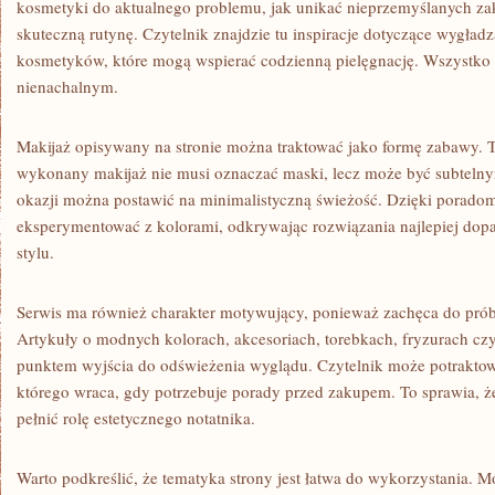
kosmetyki do aktualnego problemu, jak unikać nieprzemyślanych zak
skuteczną rutynę. Czytelnik znajdzie tu inspiracje dotyczące wygładz
kosmetyków, które mogą wspierać codzienną pielęgnację. Wszystko 
nienachalnym.
Makijaż opisywany na stronie można traktować jako formę zabawy. T
wykonany makijaż nie musi oznaczać maski, lecz może być subteln
okazji można postawić na minimalistyczną świeżość. Dzięki porado
eksperymentować z kolorami, odkrywając rozwiązania najlepiej dopa
stylu.
Serwis ma również charakter motywujący, ponieważ zachęca do pró
Artykuły o modnych kolorach, akcesoriach, torebkach, fryzurach czy
punktem wyjścia do odświeżenia wyglądu. Czytelnik może potraktowa
którego wraca, gdy potrzebuje porady przed zakupem. To sprawia, że
pełnić rolę estetycznego notatnika.
Warto podkreślić, że tematyka strony jest łatwa do wykorzystania. Mo