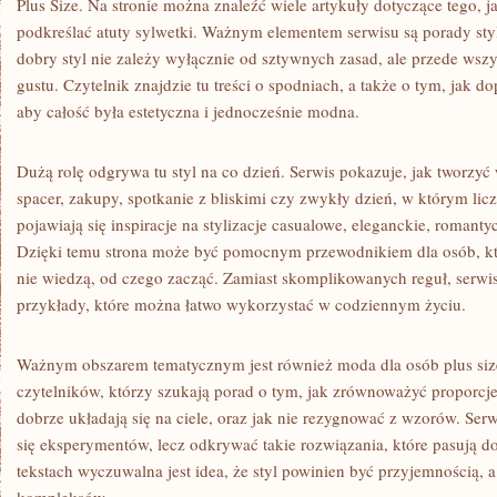
Plus Size. Na stronie można znaleźć wiele artykuły dotyczące tego, 
podkreślać atuty sylwetki. Ważnym elementem serwisu są porady styl
dobry styl nie zależy wyłącznie od sztywnych zasad, ale przede wsz
gustu. Czytelnik znajdzie tu treści o spodniach, a także o tym, jak 
aby całość była estetyczna i jednocześnie modna.
Dużą rolę odgrywa tu styl na co dzień. Serwis pokazuje, jak tworzy
spacer, zakupy, spotkanie z bliskimi czy zwykły dzień, w którym lic
pojawiają się inspiracje na stylizacje casualowe, eleganckie, romant
Dzięki temu strona może być pomocnym przewodnikiem dla osób, któr
nie wiedzą, od czego zacząć. Zamiast skomplikowanych reguł, serwis
przykłady, które można łatwo wykorzystać w codziennym życiu.
Ważnym obszarem tematycznym jest również moda dla osób plus siz
czytelników, którzy szukają porad o tym, jak zrównoważyć proporcje,
dobrze układają się na ciele, oraz jak nie rezygnować z wzorów. Serw
się eksperymentów, lecz odkrywać takie rozwiązania, które pasują d
tekstach wyczuwalna jest idea, że styl powinien być przyjemnością, a