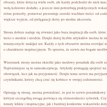
obszary, które dotyczą wielu osób, ale każdy podchodzi do nich inacz
wolą kolorowe dodatki, a jeszcze inni potrzebują praktycznych wska
różne potrzeby, ponieważ prezentuje szeroki wachlarz treści: od codz
większe wyjście, od pielęgnacji skóry po modne akcesoria.
Strona dobrze nadaje się również jako baza inspiracji dla osób, które
treści o modzie i urodzie. Dzięki dużej liczbie artykułów można tu 
tematycznych: makijaż ust. Każdy z tych obszarów można rozwijać na
o charakterze inspiracyjnym. To sprawia, że serwis ma bogate możl
Wizerunek strony można określić jako modowy poradnik dla osób sz
Najważniejsze są tu samoakceptacja. Artykuły pomagają spojrzeć na 
obowiązek, lecz jak na przyjemność. Dzięki temu serwis ma przyjaz
czytelnikami, którzy chcą czuć się kobieco w swojej codzienności.
Opisując tę stronę, można powiedzieć, że jest to serwis poradnikowy 
którym szczególną uwagę poświęca się różnorodności sylwetek. Czyt
tematy lekkie i inspiracyjne, jak i bardziej konkretne wskazówki doty