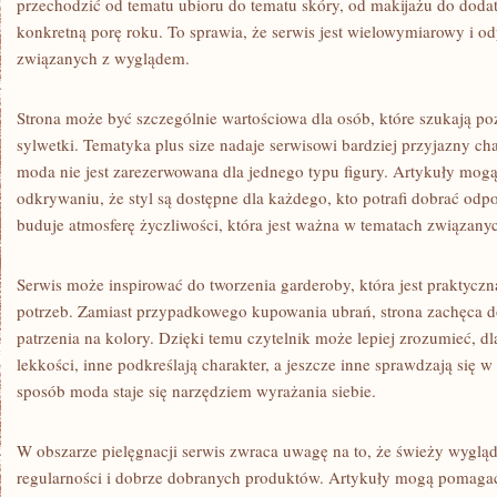
przechodzić od tematu ubioru do tematu skóry, od makijażu do dodatk
konkretną porę roku. To sprawia, że serwis jest wielowymiarowy i o
związanych z wyglądem.
Strona może być szczególnie wartościowa dla osób, które szukają p
sylwetki. Tematyka plus size nadaje serwisowi bardziej przyjazny ch
moda nie jest zarezerwowana dla jednego typu figury. Artykuły mog
odkrywaniu, że styl są dostępne dla każdego, kto potrafi dobrać odp
buduje atmosferę życzliwości, która jest ważna w tematach związan
Serwis może inspirować do tworzenia garderoby, która jest praktycz
potrzeb. Zamiast przypadkowego kupowania ubrań, strona zachęca 
patrzenia na kolory. Dzięki temu czytelnik może lepiej zrozumieć, d
lekkości, inne podkreślają charakter, a jeszcze inne sprawdzają się 
sposób moda staje się narzędziem wyrażania siebie.
W obszarze pielęgnacji serwis zwraca uwagę na to, że świeży wygląd
regularności i dobrze dobranych produktów. Artykuły mogą pomagać