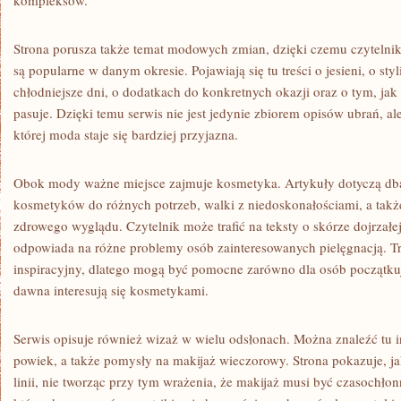
kompleksów.
Strona porusza także temat modowych zmian, dzięki czemu czytelnik
są popularne w danym okresie. Pojawiają się tu treści o jesieni, o styl
chłodniejsze dni, o dodatkach do konkretnych okazji oraz o tym, jak
pasuje. Dzięki temu serwis nie jest jedynie zbiorem opisów ubrań, ale
której moda staje się bardziej przyjazna.
Obok mody ważne miejsce zajmuje kosmetyka. Artykuły dotyczą dba
kosmetyków do różnych potrzeb, walki z niedoskonałościami, a tak
zdrowego wyglądu. Czytelnik może trafić na teksty o skórze dojrzałej
odpowiada na różne problemy osób zainteresowanych pielęgnacją. Tr
inspiracyjny, dlatego mogą być pomocne zarówno dla osób początkują
dawna interesują się kosmetykami.
Serwis opisuje również wizaż w wielu odsłonach. Można znaleźć tu in
powiek, a także pomysły na makijaż wieczorowy. Strona pokazuje, ja
linii, nie tworząc przy tym wrażenia, że makijaż musi być czasochłon