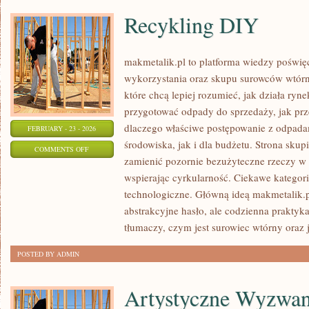
Recykling DIY
makmetalik.pl to platforma wiedzy poświ
wykorzystania oraz skupu surowców wtórny
które chcą lepiej rozumieć, jak działa ryn
przygotować odpady do sprzedaży, jak prze
dlaczego właściwe postępowanie z odpada
FEBRUARY - 23 - 2026
środowiska, jak i dla budżetu. Strona skupi
ON
COMMENTS OFF
zamienić pozornie bezużyteczne rzeczy w 
RECYKLING
wspierając cyrkularność. Ciekawe kategor
DIY
technologiczne. Główną ideą makmetalik.pl 
abstrakcyjne hasło, ale codzienna praktyk
tłumaczy, czym jest surowiec wtórny oraz j
POSTED BY ADMIN
Artystyczne Wyzwan