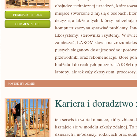
obsłudze technicznej urządzeń, które towa
miejsce stworzone z myślą o osobach, któ
FEBRUARY - 6 - 2026
decyzje, a także o tych, którzy potrzebują
ON
COMMENTS OFF
komputer zaczyna sprawiać problemy. Inne 
ZIELONY
Ekosystemy: sterowniki i systemy. W świec
SPRZĘT:
zamieszać, LAKOM stawia na zrozumiałość
ENERGOOSZCZĘDNOŚĆ
pustych sloganów dostajesz sedno: porówn
I
przewodniki oraz rekomendacje, które po
RECYKLING
budżetu i do realnych potrzeb. LAKOM opi
laptopy, ale też cały ekosystem: procesory
POSTED BY ADMIN
Kariera i doradztw
ten serwis to wortal o nauce, który zbiera
kształcić się w modelu szkoły zdalnej. To
dzieciach i młodzieży, rodzicach oraz edu