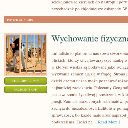
selekcjonować kierunek do nastroju i pory
przechadzek po chłodniejsze eskapady. W
POSTED BY ADMIN
Wychowanie fizyczn
Lulitulisie to platforma naukowa stworzon
bliskich, którzy chcą towarzyszyć naukę w
w którym wiedza są podawane jako wciąga
wyzwania zamieniają się w frajdę. Strona 
dzięki czemu uczeń może poznawać różne ś
FEBRUARY - 5 - 2026
najbardziej zaciekawia. Polecamy Geografi
ON
COMMENTS OFF
jest stworzenie życzliwej przestrzeni, w k
WYCHOWANIE
presji. Zamiast narzuconych schematów, p
FIZYCZNE
zachęta do niezależności. Lulitulisie po
(WF)
sprawczości, bo każde małe krok naprzód j
podkreślenia. Treści na
[ Read More ]