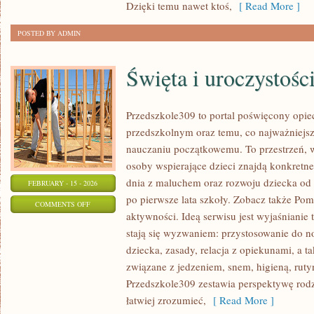
Dzięki temu nawet ktoś,
[ Read More ]
POSTED BY ADMIN
Święta i uroczystośc
Przedszkole309 to portal poświęcony opi
przedszkolnym oraz temu, co najważniejsz
nauczaniu początkowemu. To przestrzeń, 
osoby wspierające dzieci znajdą konkretn
dnia z maluchem oraz rozwoju dziecka od
FEBRUARY - 15 - 2026
po pierwsze lata szkoły. Zobacz także Po
ON
COMMENTS OFF
aktywności. Ideą serwisu jest wyjaśnianie 
ŚWIĘTA
stają się wyzwaniem: przystosowanie do n
I
dziecka, zasady, relacja z opiekunami, a 
UROCZYSTOŚCI
związane z jedzeniem, snem, higieną, rut
Przedszkole309 zestawia perspektywę rodz
łatwiej zrozumieć,
[ Read More ]