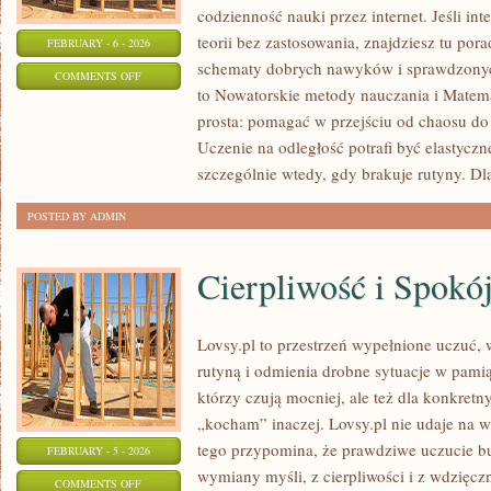
codzienność nauki przez internet. Jeśli int
teorii bez zastosowania, znajdziesz tu pora
FEBRUARY - 6 - 2026
schematy dobrych nawyków i sprawdzonyc
ON
COMMENTS OFF
to Nowatorskie metody nauczania i Matemat
KARIERA
prosta: pomagać w przejściu od chaosu do 
I
Uczenie na odległość potrafi być elastyczn
DORADZTWO
szczególnie wtedy, gdy brakuje rutyny. Dl
ZAWODOWE
POSTED BY ADMIN
Cierpliwość i Spokó
Lovsy.pl to przestrzeń wypełnione uczuć, 
rutyną i odmienia drobne sytuacje w pamiąt
którzy czują mocniej, ale też dla konkretn
„kocham” inaczej. Lovsy.pl nie udaje na 
tego przypomina, że prawdziwe uczucie bud
FEBRUARY - 5 - 2026
wymiany myśli, z cierpliwości i z wdzięcz
ON
COMMENTS OFF