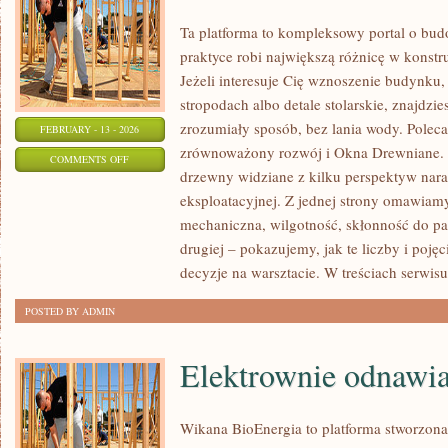
Ta platforma to kompleksowy portal o bu
praktyce robi największą różnicę w konst
Jeżeli interesuje Cię wznoszenie budynku, 
stropodach albo detale stolarskie, znajdzi
zrozumiały sposób, bez lania wody. Poleca
FEBRUARY - 13 - 2026
zrównoważony rozwój i Okna Drewniane. R
ON
COMMENTS OFF
drzewny widziane z kilku perspektyw naraz
TECHNOLOGIE
eksploatacyjnej. Z jednej strony omawiam
OBRÓBKI
mechaniczna, wilgotność, skłonność do pac
DREWNA
drugiej – pokazujemy, jak te liczby i pojęc
decyzje na warsztacie. W treściach serwisu
POSTED BY ADMIN
Elektrownie odnawia
Wikana BioEnergia to platforma stworzona