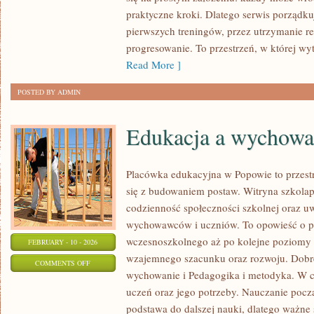
WYZWANIA
praktyczne kroki. Dlatego serwis porządk
I
pierwszych treningów, przez utrzymanie r
PLANY
progresowanie. To przestrzeń, w której wy
TRENINGOWE
Read More ]
POSTED BY ADMIN
Edukacja a wychowa
Placówka edukacyjna w Popowie to przestr
się z budowaniem postaw. Witryna szkola
codzienność społeczności szkolnej oraz uw
wychowawców i uczniów. To opowieść o p
wczesnoszkolnego aż po kolejne poziomy
FEBRUARY - 10 - 2026
wzajemnego szacunku oraz rozwoju. Dobre
ON
COMMENTS OFF
wychowanie i Pedagogika i metodyka. W ce
EDUKACJA
uczeń oraz jego potrzeby. Nauczanie począ
A
podstawa do dalszej nauki, dlatego ważne 