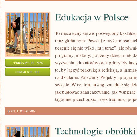
Edukacja w Polsce
To niezależny serwis poświęcony kształce
oraz globalnym. Powstał z myślą o osobach
uczenie się nie tylko „tu i teraz”, ale równ
programy, metody, potrzeby dzieci i młodz
wyzwania edukatorów oraz priorytety insty
FEBRUARY - 14 - 2026
to, by łączyć praktykę z refleksją, a inspi
ON
COMMENTS OFF
na działanie. Polecamy Projekty i progra
EDUKACJA
świecie. W centrum uwagi znajduje się dzi
W
jak budować zaangażowanie, jak wspierać 
POLSCE
łagodnie przechodzić przez trudności poja
POSTED BY ADMIN
Technologie obróbki