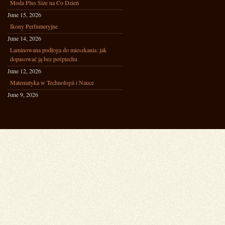
Moda Plus Size na Co Dzień
June 15, 2026
Ikony Perfumeryjne
June 14, 2026
Laminowana podłoga do mieszkania: jak
dopasować ją bez pośpiechu
June 12, 2026
Matematyka w Technologii i Nauce
June 9, 2026