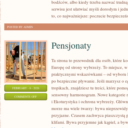
bodźców, albo kiedy trzeba nazwać trudną 
serwisu jest ułatwiać myśli dorosłym i je
to, co najważniejsze: poczucie bezpieczeń
POSTED BY ADMIN
Pensjonaty
Ta strona to przewodnik dla osób, które k
Europę od strony wybrzeży. To miejsce, w 
praktycznymi wskazówkami – od wyboru k
po bezpieczne pływanie. Jeśli marzysz o 
tropikach, znajdziesz tu treści, które po
FEBRUARY - 8 - 2026
sensowny harmonogram. Nowe kategorie na
ON
COMMENTS OFF
i Ekoturystyka i ochrona wybrzeży. Główną
PENSJONATY
morze ma wiele twarzy: bywa nieprzewidywa
przyjazne. Czasem zachwyca piaszczystą 
klifami. Bywa przyjemne jak kąpiel, a byw