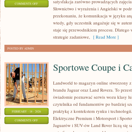
satysfakcja zarówno prowadzących zajęcia,
ON
COMMENTS OFF
Słownictwo i wyrażenia i Angielski w podró
ANGIELSKI
przekonaniu, że komunikacja w języku angi
Z
wtedy, gdy uczestnik angażuje się w auten
MUZYKI
staje się przewodnikiem procesu. Dlatego 
strategie zadaniowe,
[ Read More ]
POSTED BY ADMIN
Sportowe Coupe i C
Landworld to magazyn online stworzony 
brandu Jaguar oraz Land Rovera. To przest
świadomie poznawać serwis wozu klasy lu
czytelnika od fundamentów po bardziej sz
praktykę z kontekstem rynku i technolog
FEBRUARY - 18 - 2026
Elektryczne Premium i Motorsport i Sport
ON
COMMENTS OFF
Jaguarów i SUV-ów Land Rover liczą się s
SPORTOWE