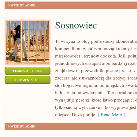
POSTED BY ADMIN
Sosnowiec
Ta witryna to blog podróżniczy skoncentro
kompendium, w którym porządkujemy insp
miejscowości i terenów dookoła. Jeśli pol
jednodniowych eskapad albo bardziej rozb
znajdziesz tu przewodniki pisane prosto, 
FEBRUARY - 4 - 2026
zadęcia, ale z uważnością dla tradycji i te
ON
COMMENTS OFF
stoi bogactwo regionu: od miejskich kwart
SOSNOWIEC
industrialu po wydarzenia. Ten portal poka
wynajduje perełki, które łatwo przegapić. o
tylko suchą wyliczankę – bo wyprawa jest
miejsce. Dużą porcję
[ Read More ]
POSTED BY ADMIN