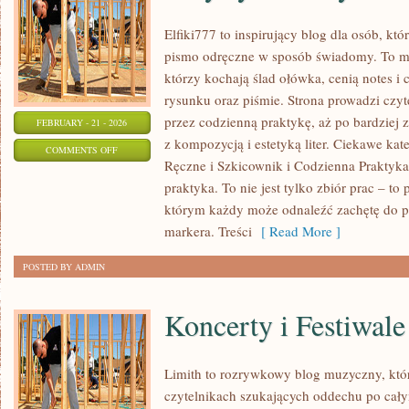
Elfiki777 to inspirujący blog dla osób, któ
pismo odręczne w sposób świadomy. To mie
którzy kochają ślad ołówka, cenią notes 
rysunku oraz piśmie. Strona prowadzi czyt
przez codzienną praktykę, aż po bardziej
FEBRUARY - 21 - 2026
z kompozycją i estetyką liter. Ciekawe kat
ON
COMMENTS OFF
Ręczne i Szkicownik i Codzienna Praktyka
ARTYSTYCZNE
praktyka. To nie jest tylko zbiór prac – t
WYZWANIA
którym każdy może odnaleźć zachętę do p
markera. Treści
[ Read More ]
POSTED BY ADMIN
Koncerty i Festiwale
Limith to rozrywkowy blog muzyczny, któr
czytelnikach szukających oddechu po całym