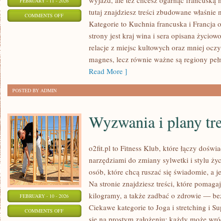
wyjazd, ale też chcesz ogarnąć francuską 
FEBRUARY - 11 - 2026
tutaj znajdziesz treści zbudowane właśni
ON
COMMENTS OFF
Kategorie to Kuchnia francuska i Francja
ŻYCIE
strony jest kraj wina i sera opisana życiowo
WE
relacje z miejsc kultowych oraz mniej oczy
FRANCJI
magnes, lecz równie ważne są regiony peł
Read More ]
POSTED BY ADMIN
Wyzwania i plany tr
o2fit.pl to Fitness Klub, które łączy dośw
narzędziami do zmiany sylwetki i stylu życ
osób, które chcą ruszać się świadomie, a j
Na stronie znajdziesz treści, które pomaga
kilogramy, a także zadbać o zdrowie — bez 
FEBRUARY - 10 - 2026
Ciekawe kategorie to Joga i stretching i Su
ON
COMMENTS OFF
się na prostym założeniu: każdy może wróc