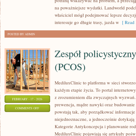
potrafią wskazywać na problem, a przeciąg
COUPE
na poważniejsze wydatki. Landworld podch
I
właściciel mógł podejmować lepsze decyzje
CABRIO
interesuje go długie trasy, jazda w
[ Read 
POSTED BY ADMIN
Zespół policystyczn
(PCOS)
MediluxClinic to platforma w sieci stworz
każdym etapie życia. To portal internetowy
z zrozumieniem dla zwyczajnych wyzwań. W
FEBRUARY - 17 - 2026
prewencja, mądre nawyki oraz budowanie
ON
COMMENTS OFF
powstają tak, aby porządkować informacje 
ZESPÓŁ
niejednoznaczne, a jednocześnie dotykają
POLICYSTYCZNYCH
Kategorie Antykoncepcja i planowanie rod
JAJNIKÓW
MediluxClinic pojawiają się artykuły poświ