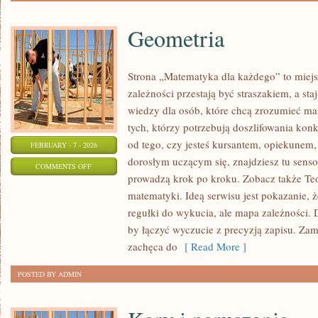
Geometria
Strona „Matematyka dla każdego” to miejs
zależności przestają być straszakiem, a sta
wiedzy dla osób, które chcą zrozumieć ma
tych, którzy potrzebują doszlifowania kon
od tego, czy jesteś kursantem, opiekunem,
FEBRUARY - 7 - 2026
dorosłym uczącym się, znajdziesz tu sens
ON
COMMENTS OFF
prowadzą krok po kroku. Zobacz także Teor
GEOMETRIA
matematyki. Ideą serwisu jest pokazanie, 
regułki do wykucia, ale mapa zależności. D
by łączyć wyczucie z precyzją zapisu. Zam
zachęca do
[ Read More ]
POSTED BY ADMIN