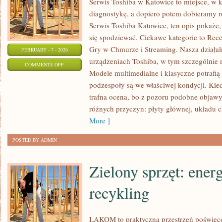
Serwis Toshiba w Katowice to miejsce, w 
diagnostykę, a dopiero potem dobieramy ro
Serwis Toshiba Katowice, ten opis pokaże
się spodziewać. Ciekawe kategorie to Rec
Gry w Chmurze i Streaming. Nasza działal
FEBRUARY - 7 - 2026
urządzeniach Toshiba, w tym szczególnie na 
ON
COMMENTS OFF
Modele multimedialne i klasyczne potrafią s
HISTORIA
podzespoły są we właściwej kondycji. Kiedy
KOMPUTERÓW
trafna ocena, bo z pozoru podobne objaw
różnych przyczyn: płyty głównej, układu 
More ]
POSTED BY ADMIN
Zielony sprzęt: ener
recykling
LAKOM to praktyczna przestrzeń poświę