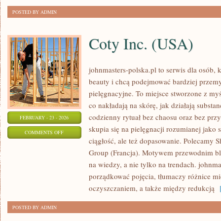
POSTED BY ADMIN
Coty Inc. (USA)
johnmasters-polska.pl to serwis dla osób, k
beauty i chcą podejmować bardziej przem
pielęgnacyjne. To miejsce stworzone z myśl
co nakładają na skórę, jak działają substa
codzienny rytuał bez chaosu oraz bez pr
FEBRUARY - 23 - 2026
skupia się na pielęgnacji rozumianej jako 
ON
COMMENTS OFF
ciągłość, ale też dopasowanie. Polecamy Sh
COTY
Group (Francja). Motywem przewodnim blo
INC.
na wiedzy, a nie tylko na trendach. johnm
(USA)
porządkować pojęcia, tłumaczy różnice m
oczyszczaniem, a także między redukcją
[
POSTED BY ADMIN