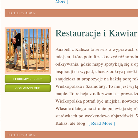
More ]
POSTED BY ADMIN
Restauracje i Kawiar
Anabell z Kalisza to serwis o wyprawach 
miejscu, które potrafi zaskoczyć różnorod
odkrywania, gdzie mapy spotykają się z op
inspiracji na wypad, chcesz odkryć pereł
znajdziesz tu propozycje na każdą porę ro
FEBRUARY - 8 - 2026
Wielkopolska i Szamotuły. To nie jest wył
ON
COMMENTS OFF
mapie. To relacja z odkrywania – prowadz
RESTAURACJE
Wielkopolska potrafi być miejska, nowocze
I
Właśnie dlatego na stronie pojawiają się 
KAWIARNIE
starówkach po weekendowe objazdówki. W 
Kalisz, ale blog
[ Read More ]
POSTED BY ADMIN