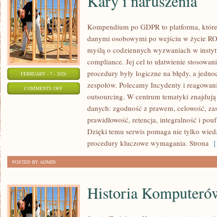
Kary i naruszenia
Kompendium po GDPR to platforma, które 
danymi osobowymi po wejściu w życie ROD
myślą o codziennych wyzwaniach w instytu
compliance. Jej cel to ułatwienie stosowan
procedury były logiczne na błędy, a jedno
FEBRUARY - 7 - 2026
zespołów. Polecamy Incydenty i reagowan
ON
COMMENTS OFF
outsourcing. W centrum tematyki znajdują
KARY
danych: zgodność z prawem, celowość, zasad
I
prawidłowość, retencja, integralność i pouf
NARUSZENIA
Dzięki temu serwis pomaga nie tylko wiedz
procedury kluczowe wymagania. Strona
[ 
POSTED BY ADMIN
Historia Komputeró