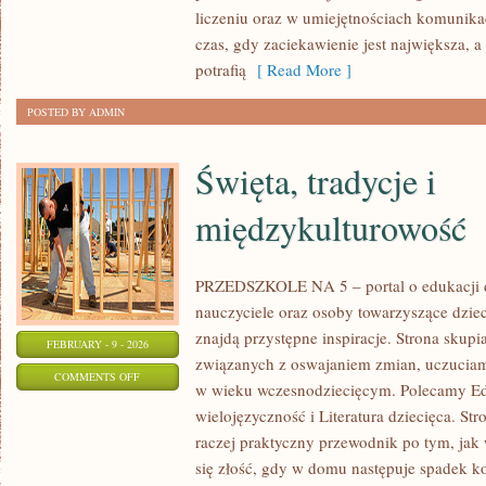
WYCHOWANIE
liczeniu oraz w umiejętnościach komunika
czas, gdy zaciekawienie jest największa, 
potrafią
[ Read More ]
POSTED BY ADMIN
Święta, tradycje i
międzykulturowość
PRZEDSZKOLE NA 5 – portal o edukacji dz
nauczyciele oraz osoby towarzyszące dzie
znajdą przystępne inspiracje. Strona skupi
FEBRUARY - 9 - 2026
związanych z oswajaniem zmian, uczuciam
ON
COMMENTS OFF
w wieku wczesnodziecięcym. Polecamy Ed
ŚWIĘTA,
wielojęzyczność i Literatura dziecięca. Stro
TRADYCJE
raczej praktyczny przewodnik po tym, jak 
I
się złość, gdy w domu następuje spadek k
MIĘDZYKULTUROWOŚĆ