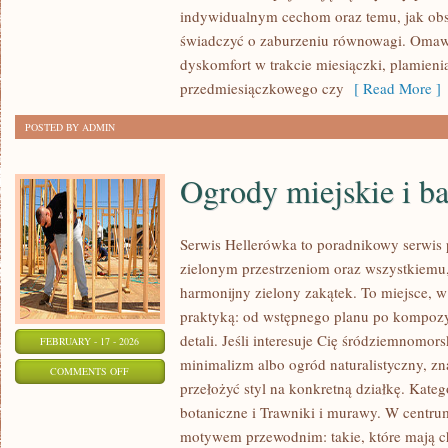
(PCOS)
indywidualnym cechom oraz temu, jak ob
świadczyć o zaburzeniu równowagi. Omawi
dyskomfort w trakcie miesiączki, plamienia
przedmiesiączkowego czy
[ Read More ]
POSTED BY ADMIN
Ogrody miejskie i b
Serwis Hellerówka to poradnikowy serwis
zielonym przestrzeniom oraz wszystkiemu
harmonijny zielony zakątek. To miejsce, w 
praktyką: od wstępnego planu po kompozy
detali. Jeśli interesuje Cię śródziemnomo
FEBRUARY - 17 - 2026
minimalizm albo ogród naturalistyczny, zn
ON
COMMENTS OFF
przełożyć styl na konkretną działkę. Kateg
OGRODY
botaniczne i Trawniki i murawy. W centru
MIEJSKIE
motywem przewodnim: takie, które mają ch
I