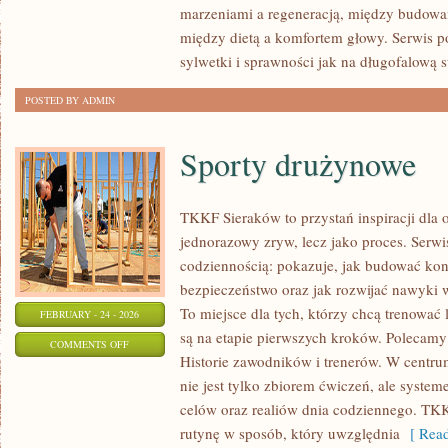
marzeniami a regeneracją, między budowa
CARDIO
między dietą a komfortem głowy. Serwis 
sylwetki i sprawności jak na długofalową st
POSTED BY ADMIN
Sporty drużynowe
TKKF Sieraków to przystań inspiracji dla o
jednorazowy zryw, lecz jako proces. Serwi
codziennością: pokazuje, jak budować kon
bezpieczeństwo oraz jak rozwijać nawyki 
To miejsce dla tych, którzy chcą trenować l
FEBRUARY - 24 - 2026
są na etapie pierwszych kroków. Polecamy
ON
COMMENTS OFF
Historie zawodników i trenerów. W centrum 
SPORTY
nie jest tylko zbiorem ćwiczeń, ale syste
DRUŻYNOWE
celów oraz realiów dnia codziennego. T
rutynę w sposób, który uwzględnia
[ Read