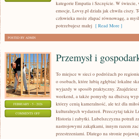
kategorie Empatia i Szczęście. W świecie,
CIERPLIWOŚĆ
emocje, Lovsy.pl działa jak chwila ciszy. 
I
człowieka może złapać równowagę, a myśli
SPOKÓJ
potrzebujesz małej
[ Read More ]
POSTED BY ADMIN
Przemysł i gospodar
To miejsce w sieci o podróżach po regioni
o osobach, które lubią zgłębiać lokalne s
wyjazdy w sposób praktyczny. Znajdziesz t
weekend, a także pomysły na dłuższą wypr
którzy cenią kameralność, ale też dla mił
FEBRUARY - 5 - 2026
kulturalnych wydarzeń. Przeczytaj także L
ON
COMMENTS OFF
Historia i zabytki. Lubelszczyzna potrafi z
PRZEMYSŁ
nastrojowymi zakątkami, innym razem za
I
przestrzeniami. Dlatego na stronie pojawiaj
GOSPODARKA