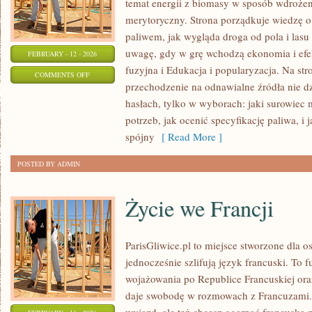
temat energii z biomasy w sposób wdrożen
merytoryczny. Strona porządkuje wiedzę o
paliwem, jak wygląda droga od pola i lasu
uwagę, gdy w grę wchodzą ekonomia i efe
FEBRUARY - 12 - 2026
fuzyjna i Edukacja i popularyzacja. Na stro
ON
COMMENTS OFF
przechodzenie na odnawialne źródła nie dz
ELEKTROWNIE
hasłach, tylko w wyborach: jaki surowiec 
ODNAWIALNE
potrzeb, jak ocenić specyfikację paliwa, i 
spójny
[ Read More ]
POSTED BY ADMIN
Życie we Francji
ParisGliwice.pl to miejsce stworzone dla os
jednocześnie szlifują język francuski. To 
wojażowania po Republice Francuskiej or
daje swobodę w rozmowach z Francuzami.