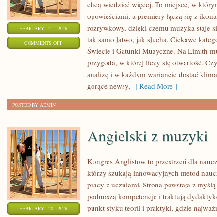
chcą wiedzieć więcej. To miejsce, w który
opowieściami, a premiery łączą się z ikon
rozrywkowy, dzięki czemu muzyka staje się 
FEBRUARY - 21 - 2026
tak samo łatwo, jak słucha. Ciekawe kateg
ON
COMMENTS OFF
Świecie i Gatunki Muzyczne. Na Limith mu
KONCERTY
przygoda, w której liczy się otwartość. Czy
I
analizę i w każdym wariancie dostać klima
FESTIWALE
gorące newsy,
[ Read More ]
POSTED BY ADMIN
Angielski z muzyki
Kongres Anglistów to przestrzeń dla naucz
którzy szukają innowacyjnych metod naucz
pracy z uczniami. Strona powstała z myślą 
podnoszą kompetencje i traktują dydaktykę
punkt styku teorii i praktyki, gdzie najważ
FEBRUARY - 20 - 2026