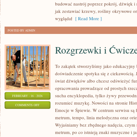
budować nastrój poprzez pokrój, dźwięk i
BALKONY
jak zestawiać krzewy, rośliny okrywowe o
wyglądał
[ Read More ]
POSTED BY ADMIN
Rozgrzewki i Ćwicz
To zakątek stworzyliśmy jako edukacyjny
doświadczenie spotyka się z ciekawością. J
świat dźwięków albo chcesz odświeżyć fun
opracowania prowadzące od prostych rzeczy
sucha encyklopedia, tylko żywy przewodnik
FEBRUARY - 16 - 2026
rozumieć muzykę. Nowości na stronie Hist
ON
COMMENTS OFF
Emocje w Śpiewie. W centrum serwisu są
ROZGRZEWKI
metrum, tempo, linia melodyczna oraz orien
I
Wyjaśniamy bez zbędnego nadęcia, czym są
ĆWICZENIA
metrum, po co istnieją znaki muzyczne i ja
WOKALNE