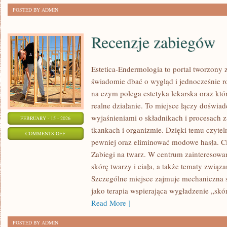
POSTED BY ADMIN
Recenzje zabiegów
Estetica-Endermologia to portal tworzony 
świadomie dbać o wygląd i jednocześnie ro
na czym polega estetyka lekarska oraz któ
realne działanie. To miejsce łączy doświad
wyjaśnieniami o składnikach i procesach 
FEBRUARY - 15 - 2026
tkankach i organizmie. Dzięki temu czyte
ON
COMMENTS OFF
pewniej oraz eliminować modowe hasła. Ci
RECENZJE
Zabiegi na twarz. W centrum zainteresowan
ZABIEGÓW
skórę twarzy i ciała, a także tematy zwią
Szczególne miejsce zajmuje mechaniczna 
jako terapia wspierająca wygładzenie „sk
Read More ]
POSTED BY ADMIN