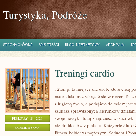
Turystyka, Podróże
STRONA GŁÓWNA
SPIS TREŚCI
BLOG INTERNETOWY
ARCHIWUM
TA
Treningi cardio
12ton.pl to miejsce dla osób, które chcą 
masę ciała oraz wkręcić się w rower. To se
z higieną życia, a podejście do celów jest 
szukasz sprawdzonych kierunków działani
swoje nawyki, tutaj znajdziesz wskazówki
FEBRUARY - 24 - 2026
nie do ideałów z plakatu. Kategorie dla ka
ON
COMMENTS OFF
Fitness kobiet vs mężczyzn. Sednem 12ton.
TRENINGI