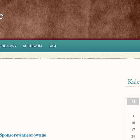
e
ERNETOWY
ARCHIWUM
TAGI
Kale
M
3
10
17
 Sponsorowaneorowane
24