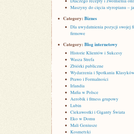
Dlaczego recepty i zwolnienia onl
Maszyny do cięcia styropianu – j
Category:
Biznes
Dla uwydatnienia pozycji swojej f
firmowe
Category:
Blog internetowy
Historie Klientów i Sukcesy
Wasza Strefa
Zbiórki publiczne
Wydarzenia i Spotkania Klasykó
Prawo i Formalności
Irlandia
Mafia w Polsce
Aerobik i fitness grupowy
Lubin
Ciekawostki i Giganty Świata
Eko w Domu
Mali Geniusze
Kosmetyki