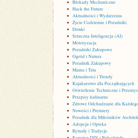
Blokady Mechaniczne
Hack the Future
Aktualności i Wydarzenia
Życie Codzienne i Poradniki
Drinki
Sztuczna Inteligencja (AI)
Motoryzacja
Poradniki Zakupowe
Ogród i Natura
Poradnik Zakupowy
Mama i Tata
Aktualności i Trendy
Kajakarstwo dla Początkujących
Oświetlenie Techniczne i Przemy
Przepisy kulinarne
Zdrowe Odchudzanie dla Każdeg
Nowości i Premiery
Poradnik dla Miłośników Archite
Adopcja i Opieka
Rytuały i Tradycje
Kawowe DIY i Rękodzieło