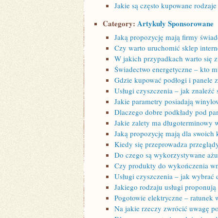
Jakie są często kupowane rodzaj
Category:
Artykuły Sponsorowane
Jaką propozycję mają firmy świadc
Czy warto uruchomić sklep intern
W jakich przypadkach warto się 
Świadectwo energetyczne – kto m
Gdzie kupować podłogi i panele 
Usługi czyszczenia – jak znaleźć
Jakie parametry posiadają winylo
Dlaczego dobre podkłady pod pane
Jakie zalety ma długoterminowy 
Jaką propozycję mają dla swoich 
Kiedy się przeprowadza przeglą
Do czego są wykorzystywane ażu
Czy produkty do wykończenia wnę
Usługi czyszczenia – jak wybrać 
Jakiego rodzaju usługi proponują 
Pogotowie elektryczne – ratunek 
Na jakie rzeczy zwrócić uwagę p