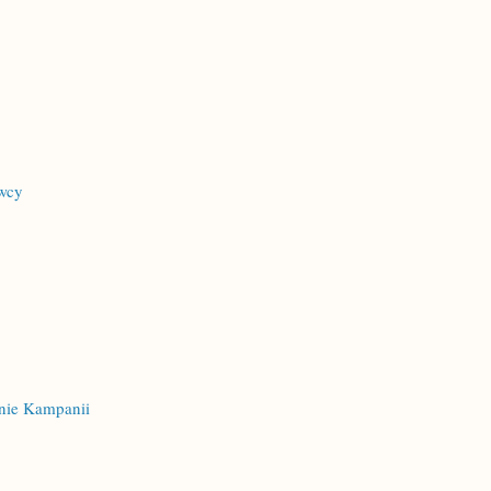
owcy
anie Kampanii