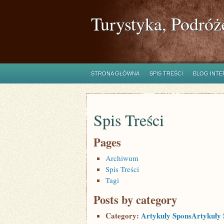
Turystyka, Podróż
STRONA GŁÓWNA
SPIS TREŚCI
BLOG INT
Spis Treści
Pages
Archiwum
Spis Treści
Tagi
Posts by category
Category:
Artykuły SponsArtykuły