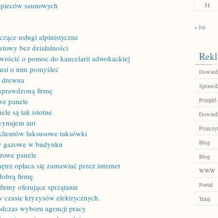
e pieców saunowych
31
« Jul
zące usługi alpinistyczne
etowy bez działalności
Rekl
zwrócić o pomoc do kancelarii adwokackiej
usi o nim pomyśleć
Dowiedz
z drewna
Sprawdź
 sprawdzoną firmę
Przejdź 
we panele
le są tak istotne
Dowiedz 
wynajem aut
Przeczyt
klientów luksusowe taksówki
Blog
dy gazowe w budynku
rowe panele
Blog
trz opłaca się zamawiać przez internet
WWW
dobrą firmę
Portal
firmy oferujące sprzątanie
w czasie kryzysów elektrycznych.
Tutaj
odczas wyboru agencji pracy