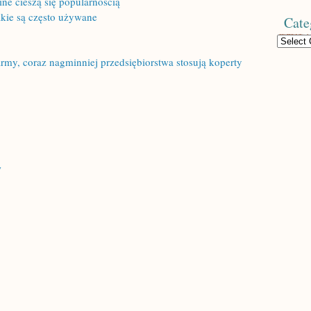
ine cieszą się popularnością
akie są często używane
Cate
Categories
irmy, coraz nagminniej przedsiębiorstwa stosują koperty
w