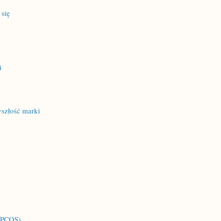
 się
i
yszłość marki
 (PCOS)