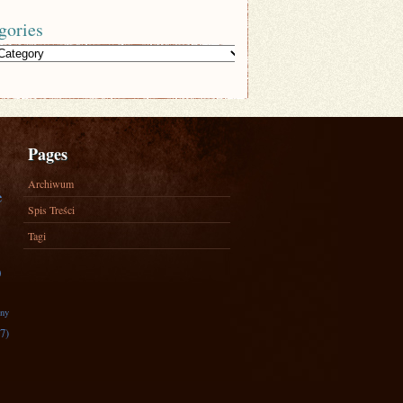
gories
Pages
Archiwum
e
Spis Treści
Tagi
)
zny
7)