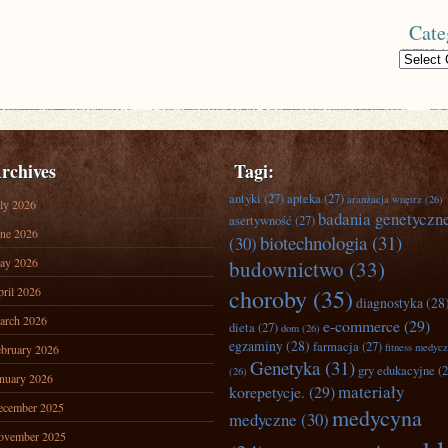
Cate
Categories
rchives
Tagi:
antyki
(27)
apteka
(27)
aranżacja wnętrz
(26)
ly 2026
badania genetyczn
asertywność
(27)
ne 2026
biotechnologia
(31)
(30)
ay 2026
budownictwo
(33)
ril 2026
choroby
(35)
diagnostyka
(28
arch 2026
e-commerce
(29)
dieta
(27)
dom
(26)
egzaminy
(28)
farmacja
(27)
fitness medyc
bruary 2026
Genetyka
(31)
gry edukacyjne
(2
(26)
nuary 2026
materiały
korepetycje.
(29)
ecember 2025
medycyna
medyczne
(30)
ovember 2025