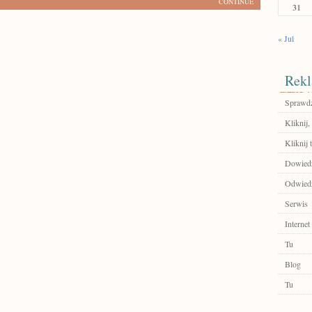
CONTINUE
31
« Jul
Rekl
Sprawdź
Kliknij,
Kliknij 
Dowiedz
Odwiedź
Serwis
Internet
Tu
Blog
Tu