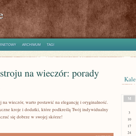
e
ERNETOWY
ARCHIWUM
TAGI
troju na wieczór: porady
Kale
M
j na wieczór, warto postawić na elegancję i oryginalność.
yczne kroje i dodatki, które podkreślą Twój indywidualny
3
i czuć się dobrze w swojej skórze!
10
17
24