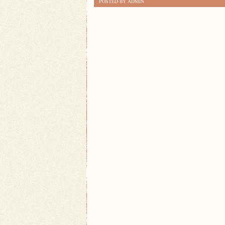
POSTED BY ADMIN
STROJU
NA
WIECZÓR:
PORADY
STYLOWE