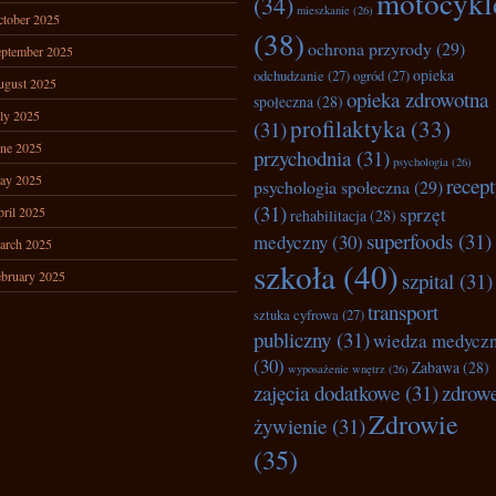
motocykl
(34)
mieszkanie
(26)
tober 2025
(38)
ochrona przyrody
(29)
ptember 2025
opieka
odchudzanie
(27)
ogród
(27)
ugust 2025
opieka zdrowotna
społeczna
(28)
ly 2025
profilaktyka
(33)
(31)
ne 2025
przychodnia
(31)
psychologia
(26)
ay 2025
recep
psychologia społeczna
(29)
(31)
sprzęt
ril 2025
rehabilitacja
(28)
superfoods
(31)
medyczny
(30)
arch 2025
szkoła
(40)
bruary 2025
szpital
(31)
transport
sztuka cyfrowa
(27)
publiczny
(31)
wiedza medycz
(30)
Zabawa
(28)
wyposażenie wnętrz
(26)
zajęcia dodatkowe
(31)
zdrow
Zdrowie
żywienie
(31)
(35)