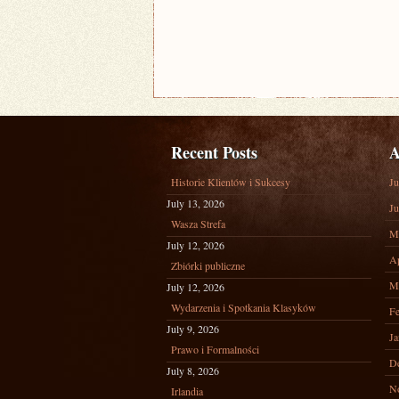
Recent Posts
A
Historie Klientów i Sukcesy
Ju
July 13, 2026
Ju
Wasza Strefa
M
July 12, 2026
Ap
Zbiórki publiczne
M
July 12, 2026
Wydarzenia i Spotkania Klasyków
Fe
July 9, 2026
Ja
Prawo i Formalności
D
July 8, 2026
N
Irlandia