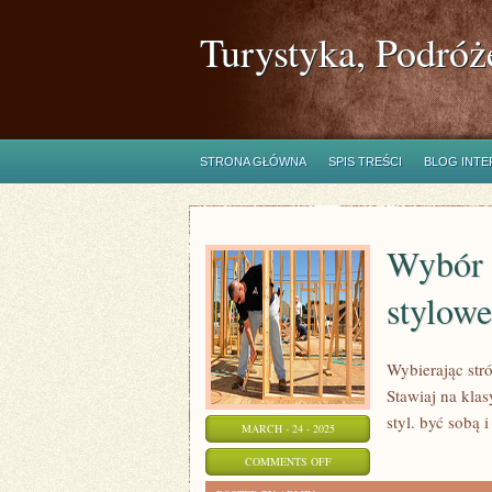
Turystyka, Podróż
STRONA GŁÓWNA
SPIS TREŚCI
BLOG INT
Wybór s
stylowe
Wybierając stró
Stawiaj na klas
styl. być sobą 
MARCH - 24 - 2025
ON
COMMENTS OFF
WYBÓR