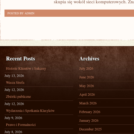
skupia się wokół sieci komputerowych. Zn
POSTED BY ADMIN
Recent Posts
Archives
Historie Klientów i Sukcesy
July 2026
July 13, 2026
June 2026
Wasza Strefa
May 2026
July 12, 2026
April 2026
Zbiórki publiczne
March 2026
July 12, 2026
Wydarzenia i Spotkania Klasyków
February 2026
July 9, 2026
January 2026
Prawo i Formalności
December 2025
July 8, 2026