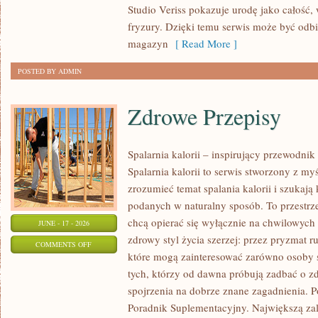
Studio Veriss pokazuje urodę jako całość,
WIZAŻYSTÓW
fryzury. Dzięki temu serwis może być odbi
magazyn
[ Read More ]
POSTED BY ADMIN
Zdrowe Przepisy
Spalarnia kalorii – inspirujący przewodni
Spalarnia kalorii to serwis stworzony z myś
zrozumieć temat spalania kalorii i szukają
podanych w naturalny sposób. To przestrze
chcą opierać się wyłącznie na chwilowych 
JUNE - 17 - 2026
zdrowy styl życia szerzej: przez pryzmat r
ON
COMMENTS OFF
które mogą zainteresować zarówno osoby st
ZDROWE
tych, którzy od dawna próbują zadbać o zd
PRZEPISY
spojrzenia na dobrze znane zagadnienia. P
Poradnik Suplementacyjny. Największą zale