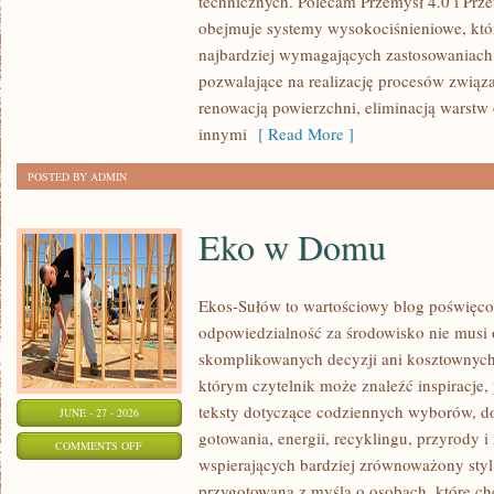
technicznych. Polecam Przemysł 4.0 i Prze
ŚWIATA
obejmuje systemy wysokociśnieniowe, któ
najbardziej wymagających zastosowaniac
pozwalające na realizację procesów związ
renowacją powierzchni, eliminacją warst
innymi
[ Read More ]
POSTED BY ADMIN
Eko w Domu
Ekos-Sułów to wartościowy blog poświęcon
odpowiedzialność za środowisko nie musi
skomplikowanych decyzji ani kosztownych
którym czytelnik może znaleźć inspiracje,
teksty dotyczące codziennych wyborów, d
JUNE - 27 - 2026
gotowania, energii, recyklingu, przyrody
ON
COMMENTS OFF
wspierających bardziej zrównoważony styl 
EKO
przygotowana z myślą o osobach, które c