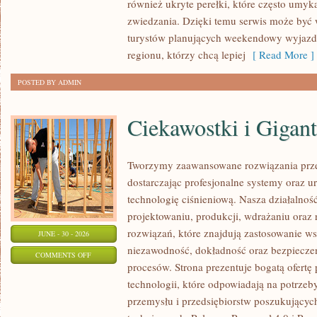
również ukryte perełki, które często umyk
zwiedzania. Dzięki temu serwis może być
turystów planujących weekendowy wyjazd,
regionu, którzy chcą lepiej
[ Read More ]
POSTED BY ADMIN
Ciekawostki i Gigan
Tworzymy zaawansowane rozwiązania prze
dostarczając profesjonalne systemy oraz 
technologię ciśnieniową. Nasza działalność
projektowaniu, produkcji, wdrażaniu ora
rozwiązań, które znajdują zastosowanie wsz
JUNE - 30 - 2026
niezawodność, dokładność oraz bezpiec
ON
COMMENTS OFF
procesów. Strona prezentuje bogatą ofertę
CIEKAWOSTKI
technologii, które odpowiadają na potrzeb
I
przemysłu i przedsiębiorstw poszukujący
GIGANTY