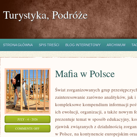
Turystyka, Podróże
STRONA GŁÓWNA
SPIS TREŚCI
BLOG INTERNETOWY
ARCHIWUM
TA
Mafia w Polsce
Świat zorganizowanych grup przestępczych
zainteresowanie zarówno analityków, jak i
kompleksowe kompendium informacji poś
ich ewolucji, organizacji, a także nowym 
prezentuje temat w sposób edukacyjny, kon
JULY - 4 - 2026
zjawisk związanych z działalnością zorga
ON
COMMENTS OFF
w Polsce, na kontynencie europejskim ora
MAFIA