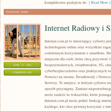
kompleksowe podejście do
[ Read More ]
POSTED BY ADMIN
Internet Radiowy i S
Internat.com.pl to interesujący cyfrowy 
technologiom online oraz wszystkim zagadn
codziennym korzystaniem z smartfona. St
miejscem dla osób, które chcą przyswoić św
bezprzewodowych, światłowodów, 5G, chm
JUNE - 17 - 2026
cyberbezpieczeństwa oraz praktycznych r
ON
COMMENTS OFF
Nowości na stronie: Światłowody i Nowocz
INTERNET
Serwery. To miejsce, w którym cyfrowa rz
RADIOWY
sposób przystępny. Zamiast niepotrzebneg
I
może znaleźć tu wskazówki, które pomaga
SATELITARNY
Internat.com.pl może pełnić funkcję inte
każdego, kto chce pewniej korzystać z int