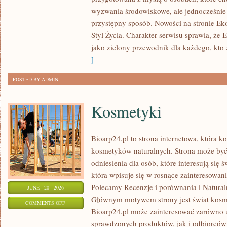
W
wyzwania środowiskowe, ale jednocześnie 
DOMU
przystępny sposób. Nowości na stronie Ek
Styl Życia. Charakter serwisu sprawia, że
jako zielony przewodnik dla każdego, kto z
]
POSTED BY ADMIN
Kosmetyki
Bioarp24.pl to strona internetowa, która k
kosmetyków naturalnych. Strona może być
odniesienia dla osób, które interesują się 
która wpisuje się w rosnące zainteresowani
Polecamy Recenzje i porównania i Naturaln
JUNE - 20 - 2026
Głównym motywem strony jest świat kosm
ON
COMMENTS OFF
Bioarp24.pl może zainteresować zarówno
KOSMETYKI
sprawdzonych produktów, jak i odbiorców