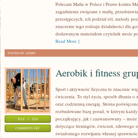
Polecam Mafia w Polsce i Prawo kontra Maf
W
zagadnienia związane z mafią, przedstawia
POLSCE
przestępczych, ich podział ról, metody po
znaczenie tego rodzaju działalności dla go
dodawanym materiałom czytelnik może po
Read More ]
POSTED BY ADMIN
Aerobik i fitness gr
Sport i aktywność fizyczna to znacznie wię
ćwiczenia. To styl życia, sposób dbania o
oraz codzienną energię. Strona poświęcona
rozbudowane bazę porad, w którym każdy
początkujący, jak i zaawansowany – może 
JULY - 3 - 2026
dotyczące treningów, ćwiczeń, zdrowego st
ON
COMMENTS OFF
świadomego rozwijania własnej sprawności
AEROBIK