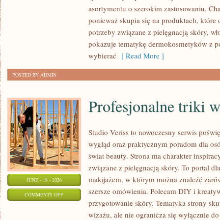
asortymentu o szerokim zastosowaniu. Char
ponieważ skupia się na produktach, które
potrzeby związane z pielęgnacją skóry, wło
pokazuje tematykę dermokosmetyków z po
wybierać
[ Read More ]
POSTED BY ADMIN
Profesjonalne triki 
Studio Veriss to nowoczesny serwis pośw
wygląd oraz praktycznym poradom dla osób
świat beauty. Strona ma charakter inspirac
związane z pielęgnacją skóry. To portal d
makijażem, w którym można znaleźć zarówn
JUNE - 18 - 2026
szersze omówienia. Polecam DIY i kreatywn
ON
COMMENTS OFF
przygotowanie skóry. Tematyka strony sku
PROFESJONALNE
wizażu, ale nie ogranicza się wyłącznie 
TRIKI