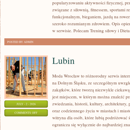
popularyzowaniu aktywności fizycznej, pr
I
związane z siłownią, fitnessem, sportami r
FITNESS
funkcjonalnym, bieganiem, jazdą na rowerz
GRUPOWY
szeroko rozumianym zdrowiem. Opis opier
w serwisie. Polecam Trening siłowy i Dieta
POSTED BY ADMIN
Lubin
Moda Wrocław to różnorodny serwis inte
na Dolnym Śląsku, ze szczególnym uwzgl
zakątków, które tworzą niezwykle ciekawą 
jest miejscem, w którym można znaleźć pr
zwiedzania, historii, kultury, architektury,
JULY - 2 - 2026
oraz codziennego życia w miastach i mias
ON
COMMENTS OFF
witryna dla osób, które lubią podróżowa
LUBIN
ogranicza się wyłącznie do najbardziej zna