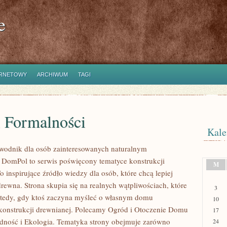
e
ERNETOWY
ARCHIWUM
TAGI
i Formalności
Kale
wodnik dla osób zainteresowanych naturalnym
DomPol to serwis poświęcony tematyce konstrukcji
M
 inspirujące źródło wiedzy dla osób, które chcą lepiej
rewna. Strona skupia się na realnych wątpliwościach, które
3
wtedy, gdy ktoś zaczyna myśleć o własnym domu
10
onstrukcji drewnianej. Polecamy Ogród i Otoczenie Domu
17
dność i Ekologia. Tematyka strony obejmuje zarówno
24