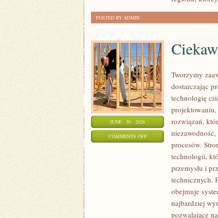
POSTED BY ADMIN
Ciekawo
Tworzymy zaaw
dostarczając p
technologię ciś
projektowaniu,
rozwiązań, któr
JUNE - 30 - 2026
niezawodność,
ON
COMMENTS OFF
procesów. Stro
CIEKAWOSTKI
technologii, k
I
przemysłu i pr
GIGANTY
technicznych. 
ŚWIATA
obejmuje syste
najbardziej w
pozwalające na