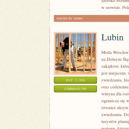
szeroko rozumi
w serwisie. Pol
POSTED BY ADMIN
Lubin
Moda Wrocław 
na Dolnym Ślą
zakątków, któr
jest miejscem,
zwiedzania, his
JULY - 2 - 2026
oraz codzienne
ON
COMMENTS OFF
witryna dla os
LUBIN
ogranicza się w
również ukryte
zwiedzania. Dz
turystów planu
regionu, którzy