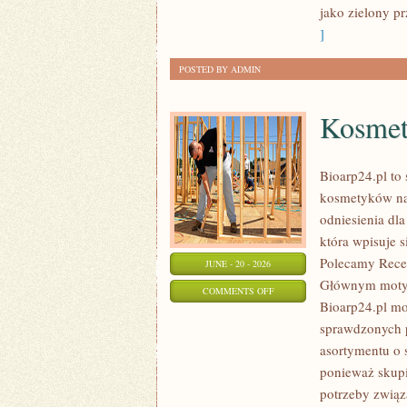
jako zielony pr
]
POSTED BY ADMIN
Kosmet
Bioarp24.pl to 
kosmetyków nat
odniesienia dla
która wpisuje s
Polecamy Recen
JUNE - 20 - 2026
Głównym motyw
ON
COMMENTS OFF
Bioarp24.pl m
KOSMETYKI
sprawdzonych p
asortymentu o s
ponieważ skupi
potrzeby związa