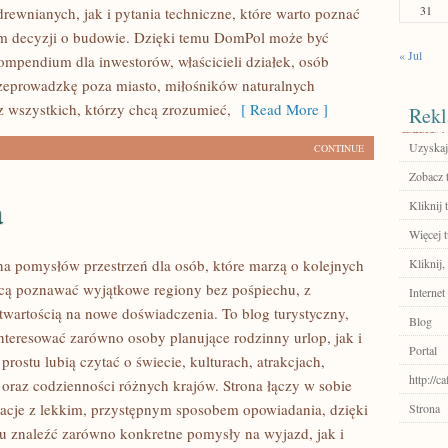
31
rewnianych, jak i pytania techniczne, które warto poznać
m decyzji o budowie. Dzięki temu DomPol może być
« Jul
mpendium dla inwestorów, właścicieli działek, osób
zeprowadzkę poza miasto, miłośników naturalnych
z wszystkich, którzy chcą zrozumieć,
[ Read More ]
Rekl
Uzyskaj
CONTINUE
Zobacz 
a
Kliknij t
Więcej t
łna pomysłów przestrzeń dla osób, które marzą o kolejnych
Kliknij,
cą poznawać wyjątkowe regiony bez pośpiechu, z
Internet
otwartością na nowe doświadczenia. To blog turystyczny,
Blog
nteresować zarówno osoby planujące rodzinny urlop, jak i
Portal
 prostu lubią czytać o świecie, kulturach, atrakcjach,
http://c
i oraz codzienności różnych krajów. Strona łączy w sobie
acje z lekkim, przystępnym sposobem opowiadania, dzięki
Strona
 znaleźć zarówno konkretne pomysły na wyjazd, jak i