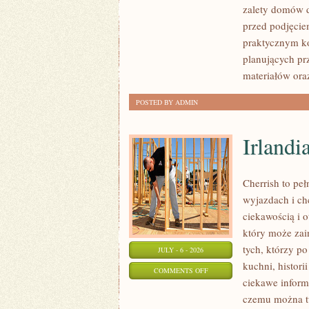
zalety domów d
I
przed podjęcie
FORMALNOŚCI
praktycznym ko
planujących pr
materiałów ora
POSTED BY ADMIN
Irlandi
Cherrish to pe
wyjazdach i ch
ciekawością i 
który może zai
tych, którzy po
JULY - 6 - 2026
kuchni, histori
ON
COMMENTS OFF
ciekawe inform
IRLANDIA
czemu można tu