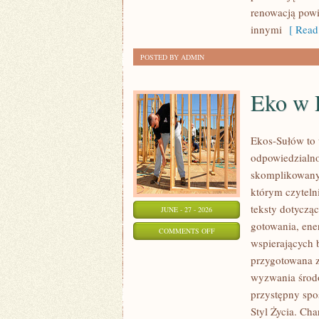
renowacją powi
innymi
[ Read
POSTED BY ADMIN
Eko w
Ekos-Sułów to 
odpowiedzialno
skomplikowanyc
którym czyteln
teksty dotycz
JUNE - 27 - 2026
gotowania, ene
ON
COMMENTS OFF
wspierających 
EKO
przygotowana z
W
wyzwania środo
DOMU
przystępny spo
Styl Życia. Ch