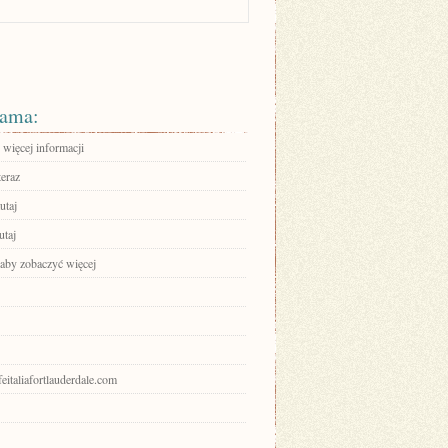
ama:
 więcej informacji
teraz
utaj
utaj
 aby zobaczyć więcej
afeitaliafortlauderdale.com