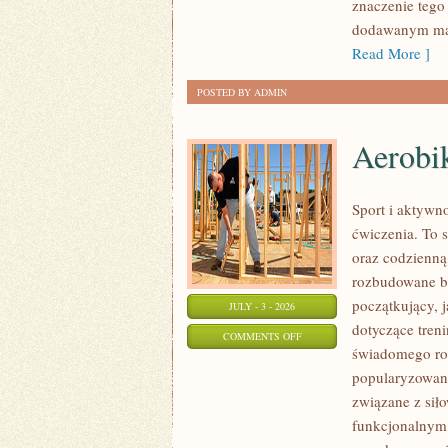
znaczenie tego 
dodawanym mat
Read More ]
POSTED BY ADMIN
Aerobik
Sport i aktywno
ćwiczenia. To 
oraz codzienną
rozbudowane b
początkujący, 
JULY - 3 - 2026
dotyczące tren
ON
COMMENTS OFF
świadomego roz
AEROBIK
popularyzowani
I
związane z siło
FITNESS
funkcjonalnym,
GRUPOWY