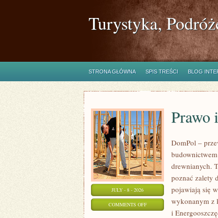
Turystyka, Podróż
STRONA GŁÓWNA
SPIS TREŚCI
BLOG INT
Prawo 
DomPol – prze
budownictwem 
drewnianych. To
poznać zalety d
pojawiają się 
JULY - 8 - 2026
wykonanym z k
ON
COMMENTS OFF
i Energooszczę
PRAWO