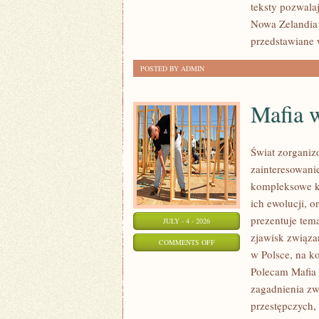
teksty pozwala
Nowa Zelandia 
przedstawiane 
POSTED BY ADMIN
Mafia 
Świat zorganiz
zainteresowani
kompleksowe k
ich ewolucji, 
prezentuje tem
JULY - 4 - 2026
zjawisk związa
ON
COMMENTS OFF
w Polsce, na k
MAFIA
Polecam Mafia 
W
zagadnienia zw
POLSCE
przestępczych,