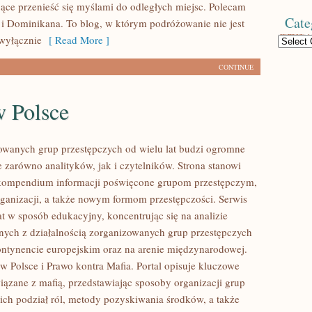
jące przenieść się myślami do odległych miejsc. Polecam
Cate
i Dominikana. To blog, w którym podróżowanie nie jest
wyłącznie
[ Read More ]
Categories
CONTINUE
w Polsce
owanych grup przestępczych od wielu lat budzi ogromne
e zarówno analityków, jak i czytelników. Strona stanowi
ompendium informacji poświęcone grupom przestępczym,
organizacji, a także nowym formom przestępczości. Serwis
at w sposób edukacyjny, koncentrując się na analizie
nych z działalnością zorganizowanych grup przestępczych
ontynencie europejskim oraz na arenie międzynarodowej.
w Polsce i Prawo kontra Mafia. Portal opisuje kluczowe
iązane z mafią, przedstawiając sposoby organizacji grup
 ich podział ról, metody pozyskiwania środków, a także