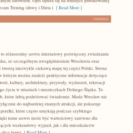
anym zdrowiem. Opis opiera się na tematyce publikowanej
ecam Trening siłowy i Dieta i
[ Read More ]
CONTINUE
to różnorodny serwis internetowy poświęcony zwiedzaniu
sku, ze szczególnym uwzględnieniem Wrocławia oraz
e tworzą niezwykle ciekawą mapę tej części Polski. Strona
 w którym można znaleźć praktyczne informacje dotyczące
torii, kultury, architektury, przyrody, wydarzeń, rekreacji
go życia w miastach i miasteczkach Dolnego Śląska. To
ób, które lubią podróżować świadomie. Moda Wrocław nie
yłącznie do najbardziej znanych atrakcji, ale pokazuje
 perełki, które często umykają podczas szybkiego
ięki temu serwis może być wartościowy zarówno dla
jących weekendowy wyjazd, jak i dla mieszkańców
 chcą lepiej
[ Read More ]