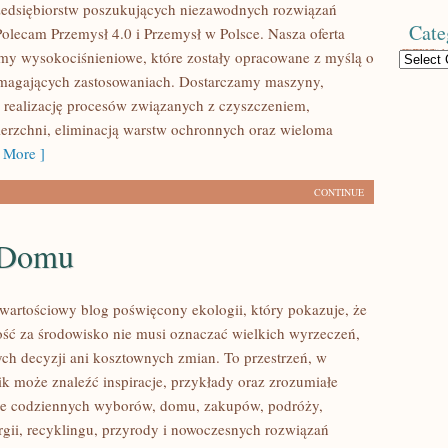
zedsiębiorstw poszukujących niezawodnych rozwiązań
Cate
Polecam Przemysł 4.0 i Przemysł w Polsce. Nasza oferta
my wysokociśnieniowe, które zostały opracowane z myślą o
Categories
ymagających zastosowaniach. Dostarczamy maszyny,
 realizację procesów związanych z czyszczeniem,
erzchni, eliminacją warstw ochronnych oraz wieloma
 More ]
CONTINUE
 Domu
wartościowy blog poświęcony ekologii, który pokazuje, że
ść za środowisko nie musi oznaczać wielkich wyrzeczeń,
h decyzji ani kosztownych zmian. To przestrzeń, w
ik może znaleźć inspiracje, przykłady oraz zrozumiałe
ące codziennych wyborów, domu, zakupów, podróży,
rgii, recyklingu, przyrody i nowoczesnych rozwiązań