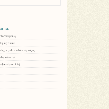
ama:
nformacji tutaj
uj się z nami
tutaj, aby dowiedzieć się więcej
 aby zobaczyć
ełen artykuł tutaj