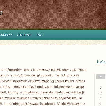
e
ERNETOWY
ARCHIWUM
TAGI
Kale
to różnorodny serwis internetowy poświęcony zwiedzaniu
sku, ze szczególnym uwzględnieniem Wrocławia oraz
M
e tworzą niezwykle ciekawą mapę tej części Polski. Strona
 w którym można znaleźć praktyczne informacje dotyczące
3
torii, kultury, architektury, przyrody, wydarzeń, rekreacji
10
go życia w miastach i miasteczkach Dolnego Śląska. To
17
ób, które lubią podróżować świadomie. Moda Wrocław nie
24