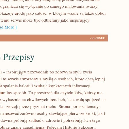
e ogranicza się wyłącznie do samego malowania twarzy.
pokazuje urodę jako całość, w którym ważne są także dobór
i temu serwis może być odbierany jako inspirujący
d More ]
CONTINUE
 Przepisy
ii – inspirujący przewodnik po zdrowym stylu życia
ii to serwis stworzony z myślą o osobach, które chcą lepiej
 spalania kalorii i szukają konkretnych informacji
uralny sposób. To przestrzeń dla czytelników, którzy nie
ię wyłącznie na chwilowych trendach, lecz wolą spojrzeć na
ia szerzej: przez pryzmat ruchu. Strona porusza tematy,
nteresować zarówno osoby stawiające pierwsze kroki, jak i
d dawna próbują zadbać o zdrowie i potrzebują świeżego
dobrze znane zagadnienia. Polecam Historie Sukcesu i