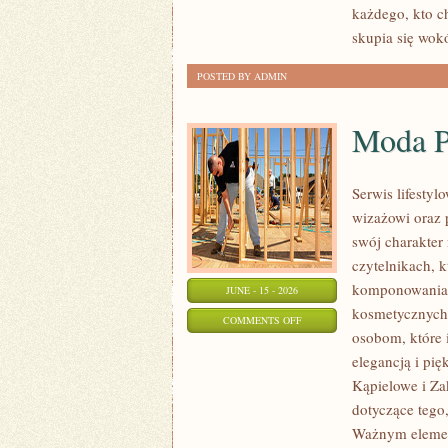
każdego, kto c
skupia się wok
POSTED BY ADMIN
Moda P
Serwis lifesty
wizażowi oraz 
swój charakter 
czytelnikach, 
komponowania 
JUNE - 15 - 2026
kosmetycznych 
ON
COMMENTS OFF
osobom, które i
MODA
elegancją i pi
PLUS
Kąpielowe i Za
SIZE
dotyczące tego
NA
Ważnym element
CO