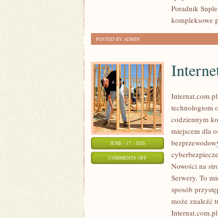
Poradnik Suple
kompleksowe p
POSTED BY ADMIN
Interne
Internat.com.p
technologiom o
codziennym kor
miejscem dla os
bezprzewodowy
JUNE - 17 - 2026
cyberbezpiecze
ON
COMMENTS OFF
Nowości na str
INTERNET
Serwery. To mi
RADIOWY
sposób przystę
I
może znaleźć t
SATELITARNY
Internat.com.p