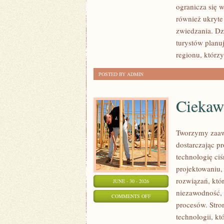
ogranicza się w
również ukryte
zwiedzania. Dz
turystów planu
regionu, którzy
POSTED BY ADMIN
Ciekawo
Tworzymy zaaw
dostarczając p
technologię ciś
projektowaniu,
rozwiązań, któr
JUNE - 30 - 2026
niezawodność,
ON
COMMENTS OFF
procesów. Stro
CIEKAWOSTKI
technologii, k
I