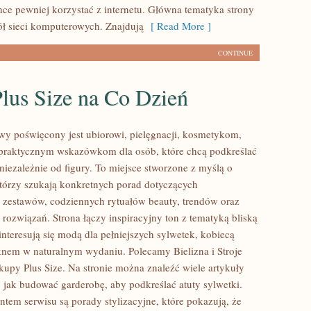
hce pewniej korzystać z internetu. Główna tematyka strony
ół sieci komputerowych. Znajdują
[ Read More ]
CONTINUE
lus Size na Co Dzień
lowy poświęcony jest ubiorowi, pielęgnacji, kosmetykom,
praktycznym wskazówkom dla osób, które chcą podkreślać
niezależnie od figury. To miejsce stworzone z myślą o
którzy szukają konkretnych porad dotyczących
zestawów, codziennych rytuałów beauty, trendów oraz
rozwiązań. Strona łączy inspiracyjny ton z tematyką bliską
nteresują się modą dla pełniejszych sylwetek, kobiecą
ęknem w naturalnym wydaniu. Polecamy Bielizna i Stroje
kupy Plus Size. Na stronie można znaleźć wiele artykuły
, jak budować garderobę, aby podkreślać atuty sylwetki.
em serwisu są porady stylizacyjne, które pokazują, że