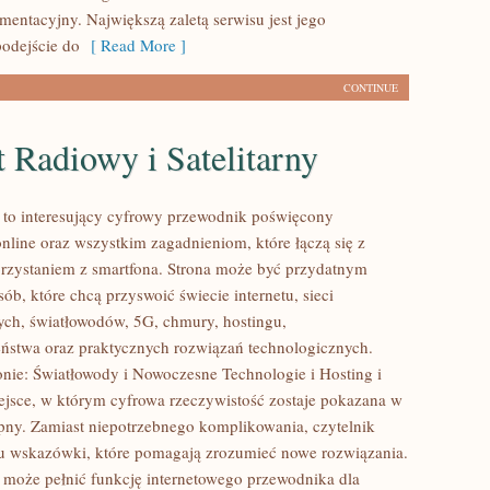
mentacyjny. Największą zaletą serwisu jest jego
odejście do
[ Read More ]
CONTINUE
t Radiowy i Satelitarny
l to interesujący cyfrowy przewodnik poświęcony
nline oraz wszystkim zagadnieniom, które łączą się z
zystaniem z smartfona. Strona może być przydatnym
ób, które chcą przyswoić świecie internetu, sieci
ch, światłowodów, 5G, chmury, hostingu,
ństwa oraz praktycznych rozwiązań technologicznych.
onie: Światłowody i Nowoczesne Technologie i Hosting i
ejsce, w którym cyfrowa rzeczywistość zostaje pokazana w
pny. Zamiast niepotrzebnego komplikowania, czytelnik
u wskazówki, które pomagają zrozumieć nowe rozwiązania.
l może pełnić funkcję internetowego przewodnika dla