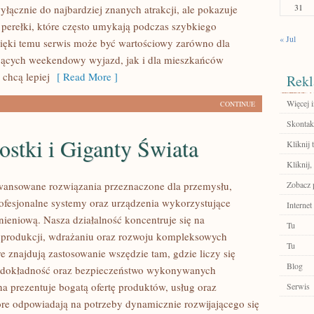
31
yłącznie do najbardziej znanych atrakcji, ale pokazuje
 perełki, które często umykają podczas szybkiego
« Jul
ięki temu serwis może być wartościowy zarówno dla
jących weekendowy wyjazd, jak i dla mieszkańców
 chcą lepiej
[ Read More ]
Rekl
Więcej i
CONTINUE
Skontakt
stki i Giganty Świata
Kliknij 
Kliknij,
ansowane rozwiązania przeznaczone dla przemysłu,
Zobacz p
rofesjonalne systemy oraz urządzenia wykorzystujące
Internet
nieniową. Nasza działalność koncentruje się na
Tu
 produkcji, wdrażaniu oraz rozwoju kompleksowych
Tu
e znajdują zastosowanie wszędzie tam, gdzie liczy się
Blog
 dokładność oraz bezpieczeństwo wykonywanych
na prezentuje bogatą ofertę produktów, usług oraz
Serwis
tóre odpowiadają na potrzeby dynamicznie rozwijającego się