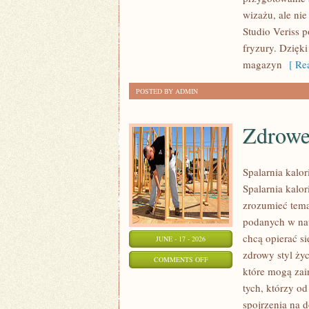
PROFESJONALNE
wizażu, ale ni
TRIKI
Studio Veriss 
WIZAŻYSTÓW
fryzury. Dzięk
magazyn
[ Rea
POSTED BY ADMIN
Zdrowe
Spalarnia kalor
Spalarnia kalor
zrozumieć temat
podanych w nat
chcą opierać s
JUNE - 17 - 2026
zdrowy styl życ
ON
COMMENTS OFF
które mogą zai
ZDROWE
tych, którzy o
PRZEPISY
spojrzenia na 