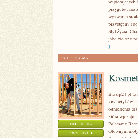
wspierających 
EKO
przygotowana z
W
wyzwania środo
DOMU
przystępny spo
Styl Życia. Ch
jako zielony pr
]
POSTED BY ADMIN
Kosmet
Bioarp24.pl to 
kosmetyków nat
odniesienia dla
która wpisuje s
Polecamy Recen
JUNE - 20 - 2026
Głównym motyw
ON
COMMENTS OFF