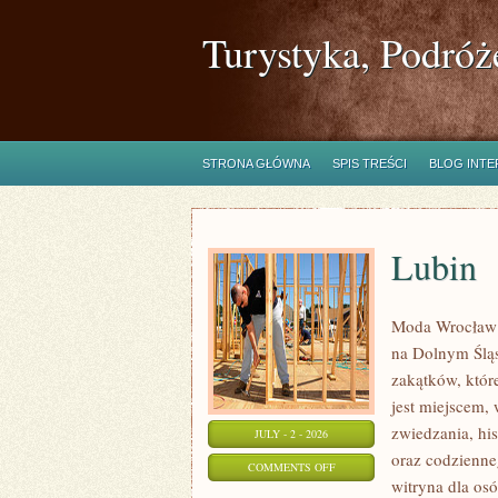
Turystyka, Podróż
STRONA GŁÓWNA
SPIS TREŚCI
BLOG INT
Lubin
Moda Wrocław 
na Dolnym Ślą
zakątków, któr
jest miejscem,
zwiedzania, his
JULY - 2 - 2026
oraz codzienne
ON
COMMENTS OFF
witryna dla os
LUBIN