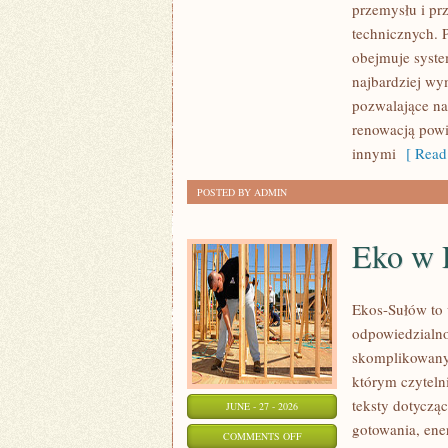
przemysłu i pr
GIGANTY
technicznych. 
ŚWIATA
obejmuje syste
najbardziej w
pozwalające na
renowacją powi
innymi
[ Read
POSTED BY ADMIN
Eko w
Ekos-Sułów to 
odpowiedzialno
skomplikowanyc
którym czyteln
teksty dotycz
JUNE - 27 - 2026
gotowania, ene
ON
COMMENTS OFF