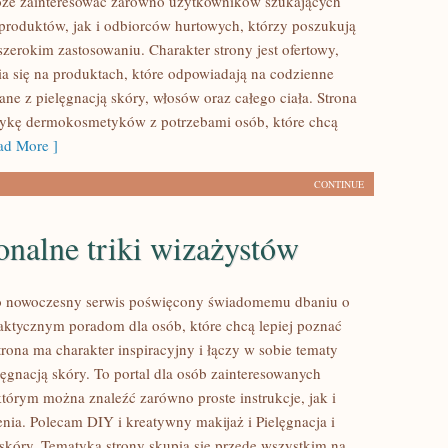
oże zainteresować zarówno użytkowników szukających
roduktów, jak i odbiorców hurtowych, którzy poszukują
zerokim zastosowaniu. Charakter strony jest ofertowy,
a się na produktach, które odpowiadają na codzienne
ne z pielęgnacją skóry, włosów oraz całego ciała. Strona
tykę dermokosmetyków z potrzebami osób, które chcą
d More ]
CONTINUE
onalne triki wizażystów
 to nowoczesny serwis poświęcony świadomemu dbaniu o
aktycznym poradom dla osób, które chcą lepiej poznać
trona ma charakter inspiracyjny i łączy w sobie tematy
lęgnacją skóry. To portal dla osób zainteresowanych
tórym można znaleźć zarówno proste instrukcje, jak i
nia. Polecam DIY i kreatywny makijaż i Pielęgnacja i
skóry. Tematyka strony skupia się przede wszystkim na