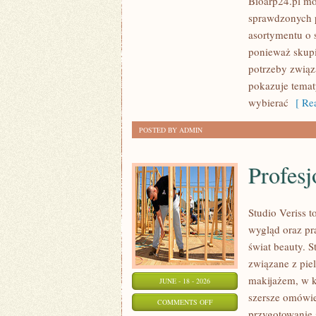
Bioarp24.pl m
KOSMETYKI
sprawdzonych p
asortymentu o s
ponieważ skupi
potrzeby związa
pokazuje tema
wybierać
[ Rea
POSTED BY ADMIN
Profesj
Studio Veriss
wygląd oraz pr
świat beauty. S
związane z pie
makijażem, w k
JUNE - 18 - 2026
szersze omówie
ON
COMMENTS OFF
przygotowanie 