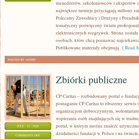
menedżerów, szkoleniowców i ekspertów o
WASZA
największe turnieje przyciągają miliony z
STREFA
Polecamy Zawodnicy i Drużyny i Poradniki i
tematyczny poświęcony światu profesjonal
elektronicznych rozgrywek. Strona został
osobach, które chcą poznawać najciekawsze
Publikowane materiały obejmują
[ Read M
POSTED BY ADMIN
Zbiórki publiczne
CP Caritas – rozbudowany portal o fundac
pomaganiu CP Caritas to obszerny serwis 
organizacjom dobroczynnym, wolontariat
wspierania osób znajdujących się w trudnej 
portal, w którym można znaleźć użyteczne
JULY - 12 - 2026
działalności fundacji w Polsce i na świec
ON
COMMENTS OFF