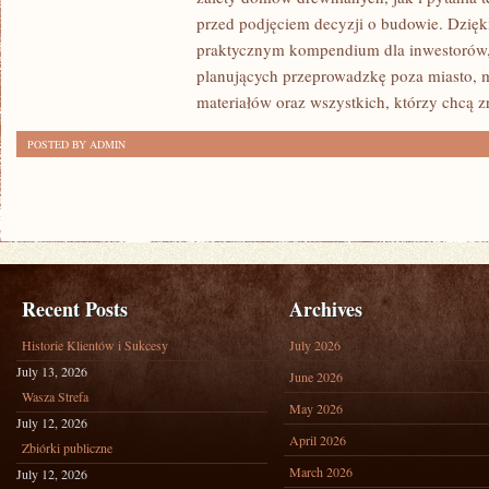
I
przed podjęciem decyzji o budowie. Dzię
FORMALNOŚCI
praktycznym kompendium dla inwestorów, w
planujących przeprowadzkę poza miasto, 
materiałów oraz wszystkich, którzy chcą 
POSTED BY ADMIN
Recent Posts
Archives
Historie Klientów i Sukcesy
July 2026
July 13, 2026
June 2026
Wasza Strefa
May 2026
July 12, 2026
April 2026
Zbiórki publiczne
March 2026
July 12, 2026