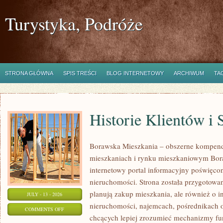
Turystyka, Podróże
STRONA GŁÓWNA
SPIS TREŚCI
BLOG INTERNETOWY
ARCHIWUM
TA
Historie Klientów i
Borawska Mieszkania – obszerne kompend
mieszkaniach i rynku mieszkaniowym Bor
internetowy portal informacyjny poświęco
nieruchomości. Strona została przygotowa
planują zakup mieszkania, ale również o i
JULY - 13 - 2026
nieruchomości, najemcach, pośrednikach o
ON
COMMENTS OFF
chcących lepiej zrozumieć mechanizmy f
HISTORIE