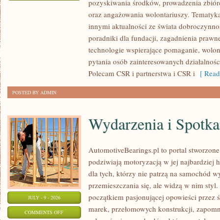
pozyskiwania środków, prowadzenia zbiór
ZBIÓRKI
oraz angażowania wolontariuszy. Tematyk
PUBLICZNE
innymi aktualności ze świata dobroczynnoś
poradniki dla fundacji, zagadnienia prawn
technologie wspierające pomaganie, wolon
pytania osób zainteresowanych działalnośc
Polecam CSR i partnerstwa i CSR i
[ Read
POSTED BY ADMIN
Wydarzenia i Spotk
AutomotiveBearings.pl to portal stworzone
podziwiają motoryzacją w jej najbardziej 
dla tych, którzy nie patrzą na samochód w
przemieszczania się, ale widzą w nim styl.
początkiem pasjonującej opowieści przez 
JULY - 9 - 2026
marek, przełomowych konstrukcji, zapom
ON
COMMENTS OFF