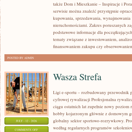
także Dom i Mieszkanie – Inspiracje i Po
KLIENTÓW
serwisie można znaleźć przystępnie oprac
I
kupowania, sprzedawania, wynajmowania i
SUKCESY
nieruchomościami. Zakres poruszanych z
podstawowe informacje dla początkujących
tematy związane z inwestowaniem, analizo
finansowaniem zakupu czy obserwowanie
POSTED BY ADMIN
Wasza Strefa
Ligi e-sportu – rozbudowany przewodnik po
cyfrowej rywalizacji Profesjonalna rywal
ciągu ostatnich lat zupełnie nowy poziom 
hobby kojarzonym głównie z domowym gr
globalny sektor sportowo-rozrywkowy. Pro
JULY - 12 - 2026
według regularnych programów szkoleniow
ON
COMMENTS OFF