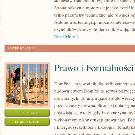
sukcesów i samochodów, które na stałe zap
WYDARZENIA
Strona pokazuje motoryzację jako część kul
I
tylko parametry techniczne, ale również o
SPOTKANIA
AutomotiveBearings.pl może zainteresować
KLASYKÓW
czytelników, którzy dopiero odkrywają, d
Read More ]
POSTED BY ADMIN
Prawo i Formalności
DomPol – przewodnik dla osób zainteres
budownictwem DomPol to serwis poświęco
drewnianych. To inspirujące źródło wiedzy 
poznać zalety drewna. Strona skupia się na
pojawiają się wtedy, gdy ktoś zaczyna m
JULY - 8 - 2026
wykonanym z konstrukcji drewnianej. Po
ON
COMMENTS OFF
i Energooszczędność i Ekologia. Tematyk
PRAWO
zalety domów drewnianych, jak i pytania t