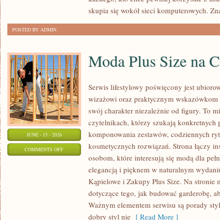
skupia się wokół sieci komputerowych. Zn
POSTED BY ADMIN
Moda Plus Size na 
Serwis lifestylowy poświęcony jest ubioro
wizażowi oraz praktycznym wskazówkom dl
swój charakter niezależnie od figury. To m
czytelnikach, którzy szukają konkretnych
komponowania zestawów, codziennych ryt
JUNE - 15 - 2026
kosmetycznych rozwiązań. Strona łączy ins
ON
COMMENTS OFF
osobom, które interesują się modą dla peł
MODA
elegancją i pięknem w naturalnym wydaniu
PLUS
Kąpielowe i Zakupy Plus Size. Na stronie 
SIZE
dotyczące tego, jak budować garderobę, ab
NA
Ważnym elementem serwisu są porady styli
CO
dobry styl nie
[ Read More ]