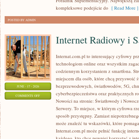
Poradnik Suplementacyjny. Największą zale
kompleksowe podejście do
[ Read More ]
POSTED BY ADMIN
Internet Radiowy i S
Internat.com.pl to interesujący cyfrowy 
technologiom online oraz wszystkim zagadn
codziennym korzystaniem z smartfona. St
miejscem dla osób, które chcą przyswoić św
bezprzewodowych, światłowodów, 5G, chm
JUNE - 17 - 2026
cyberbezpieczeństwa oraz praktycznych r
ON
COMMENTS OFF
Nowości na stronie: Światłowody i Nowocz
INTERNET
Serwery. To miejsce, w którym cyfrowa rz
RADIOWY
sposób przystępny. Zamiast niepotrzebneg
I
może znaleźć tu wskazówki, które pomaga
SATELITARNY
Internat.com.pl może pełnić funkcję inte
każdego, kto chce pewniej korzystać z int