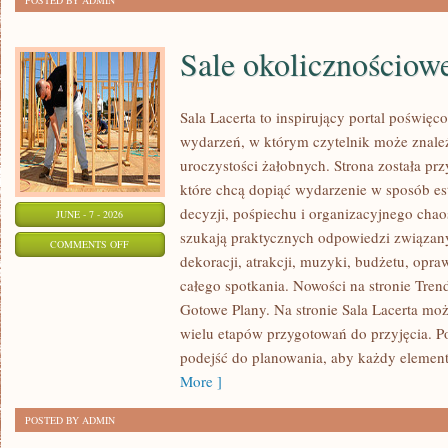
POSTED BY ADMIN
Sale okolicznościow
Sala Lacerta to inspirujący portal poświę
wydarzeń, w którym czytelnik może znale
uroczystości żałobnych. Strona została pr
które chcą dopiąć wydarzenie w sposób e
decyzji, pośpiechu i organizacyjnego chaos
JUNE - 7 - 2026
szukają praktycznych odpowiedzi związan
ON
COMMENTS OFF
dekoracji, atrakcji, muzyki, budżetu, opr
SALE
całego spotkania. Nowości na stronie Trendy
OKOLICZNOŚCIOWE
Gotowe Plany. Na stronie Sala Lacerta moż
wielu etapów przygotowań do przyjęcia. P
podejść do planowania, aby każdy element 
More ]
POSTED BY ADMIN