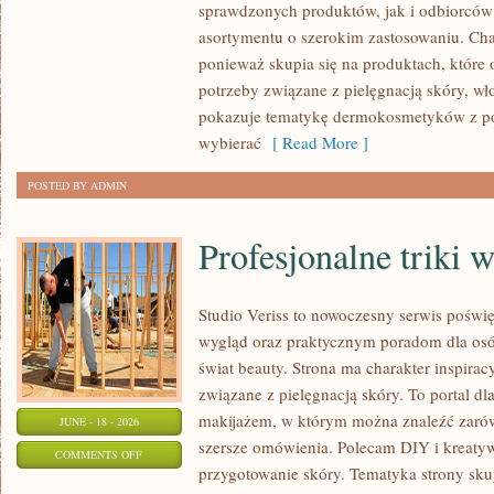
sprawdzonych produktów, jak i odbiorców
asortymentu o szerokim zastosowaniu. Char
ponieważ skupia się na produktach, które
potrzeby związane z pielęgnacją skóry, wło
pokazuje tematykę dermokosmetyków z po
wybierać
[ Read More ]
POSTED BY ADMIN
Profesjonalne triki 
Studio Veriss to nowoczesny serwis pośw
wygląd oraz praktycznym poradom dla osób
świat beauty. Strona ma charakter inspirac
związane z pielęgnacją skóry. To portal d
makijażem, w którym można znaleźć zarówn
JUNE - 18 - 2026
szersze omówienia. Polecam DIY i kreatywn
ON
COMMENTS OFF
przygotowanie skóry. Tematyka strony sku
PROFESJONALNE