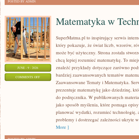
POSTED BY ADMIN
Matematyka w Techn
SuperMatma.pl to inspirujący serwis inte
który pokazuje, że świat liczb, wzorów, r
może być użyteczny. Strona została stworz
chcą lepiej rozumieć matematykę. To mie
znaleźć przykłady dotyczące zarówno pod
JUNE - 9 - 2026
bardziej zaawansowanych tematów matema
ON
COMMENTS OFF
Zaawansowane Tematy i Matematyka. Serwi
MATEMATYKA
prezentuje matematykę jako dziedzinę, któ
W
do podręcznika. W publikowanych materia
TECHNOLOGII
jako sposób myślenia, które pomaga opisy
I
planować wydatki, rozumieć technologię,
NAUCE
problemy i dostrzegać zależności ukryte w
More ]