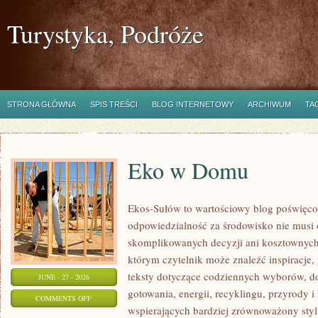
Turystyka, Podróże
STRONA GŁÓWNA
SPIS TREŚCI
BLOG INTERNETOWY
ARCHIWUM
TA
Eko w Domu
Ekos-Sułów to wartościowy blog poświęcon
odpowiedzialność za środowisko nie musi
skomplikowanych decyzji ani kosztownych
którym czytelnik może znaleźć inspiracje,
teksty dotyczące codziennych wyborów, d
JUNE - 27 - 2026
gotowania, energii, recyklingu, przyrody
ON
COMMENTS OFF
wspierających bardziej zrównoważony styl 
EKO