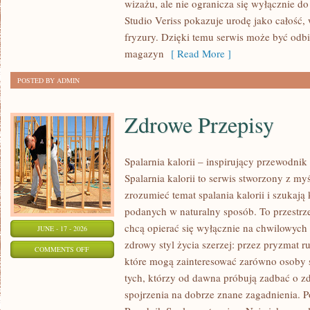
wizażu, ale nie ogranicza się wyłącznie 
TRIKI
Studio Veriss pokazuje urodę jako całość,
WIZAŻYSTÓW
fryzury. Dzięki temu serwis może być odbi
magazyn
[ Read More ]
POSTED BY ADMIN
Zdrowe Przepisy
Spalarnia kalorii – inspirujący przewodni
Spalarnia kalorii to serwis stworzony z myś
zrozumieć temat spalania kalorii i szukają
podanych w naturalny sposób. To przestrze
chcą opierać się wyłącznie na chwilowych 
JUNE - 17 - 2026
zdrowy styl życia szerzej: przez pryzmat r
ON
COMMENTS OFF
które mogą zainteresować zarówno osoby st
ZDROWE
tych, którzy od dawna próbują zadbać o zd
PRZEPISY
spojrzenia na dobrze znane zagadnienia. P