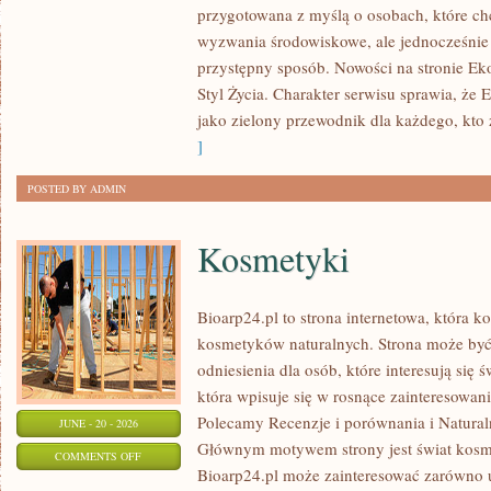
przygotowana z myślą o osobach, które c
W
wyzwania środowiskowe, ale jednocześnie 
DOMU
przystępny sposób. Nowości na stronie Ek
Styl Życia. Charakter serwisu sprawia, że
jako zielony przewodnik dla każdego, kto z
]
POSTED BY ADMIN
Kosmetyki
Bioarp24.pl to strona internetowa, która k
kosmetyków naturalnych. Strona może być
odniesienia dla osób, które interesują się 
która wpisuje się w rosnące zainteresowani
Polecamy Recenzje i porównania i Naturaln
JUNE - 20 - 2026
Głównym motywem strony jest świat kosm
ON
COMMENTS OFF
Bioarp24.pl może zainteresować zarówno
KOSMETYKI