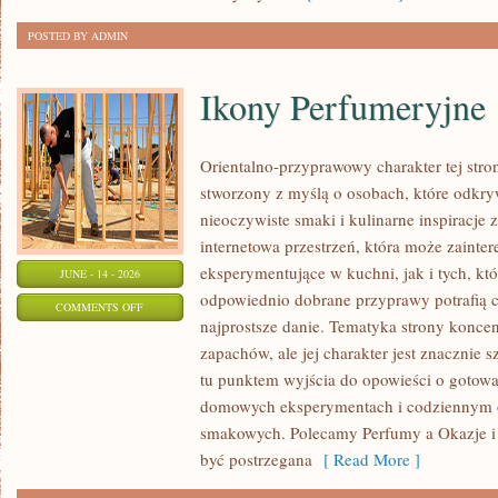
DZIEŃ
POSTED BY ADMIN
Ikony Perfumeryjne
Orientalno-przyprawowy charakter tej stron
stworzony z myślą o osobach, które odkry
nieoczywiste smaki i kulinarne inspiracje 
internetowa przestrzeń, która może zaint
eksperymentujące w kuchni, jak i tych, kt
JUNE - 14 - 2026
odpowiednio dobrane przyprawy potrafią 
ON
COMMENTS OFF
najprostsze danie. Tematyka strony koncen
IKONY
zapachów, ale jej charakter jest znacznie 
PERFUMERYJNE
tu punktem wyjścia do opowieści o gotowani
domowych eksperymentach i codziennym 
smakowych. Polecamy Perfumy a Okazje i
być postrzegana
[ Read More ]