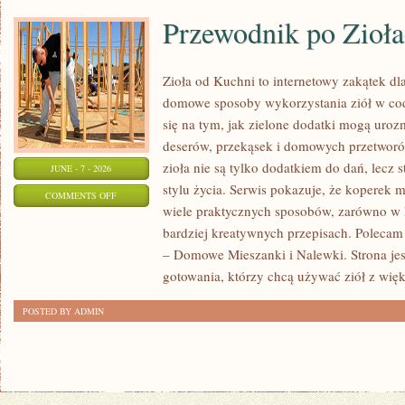
Przewodnik po Zioł
Zioła od Kuchni to internetowy zakątek dla
domowe sposoby wykorzystania ziół w cod
się na tym, jak zielone dodatki mogą uroz
deserów, przekąsek i domowych przetworów
zioła nie są tylko dodatkiem do dań, lecz 
JUNE - 7 - 2026
stylu życia. Serwis pokazuje, że koperek
ON
COMMENTS OFF
wiele praktycznych sposobów, zarówno w k
PRZEWODNIK
bardziej kreatywnych przepisach. Polecam
PO
– Domowe Mieszanki i Nalewki. Strona je
ZIOŁACH
gotowania, którzy chcą używać ziół z wię
POSTED BY ADMIN