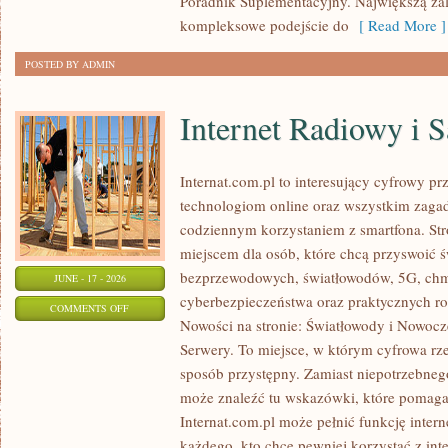
Poradnik Suplementacyjny. Największą zale
kompleksowe podejście do
[ Read More ]
POSTED BY ADMIN
Internet Radiowy i S
Internat.com.pl to interesujący cyfrowy 
technologiom online oraz wszystkim zagadn
codziennym korzystaniem z smartfona. St
miejscem dla osób, które chcą przyswoić św
bezprzewodowych, światłowodów, 5G, chm
JUNE - 17 - 2026
cyberbezpieczeństwa oraz praktycznych r
ON
COMMENTS OFF
Nowości na stronie: Światłowody i Nowocz
INTERNET
Serwery. To miejsce, w którym cyfrowa rz
RADIOWY
sposób przystępny. Zamiast niepotrzebneg
I
może znaleźć tu wskazówki, które pomaga
SATELITARNY
Internat.com.pl może pełnić funkcję inte
każdego, kto chce pewniej korzystać z int