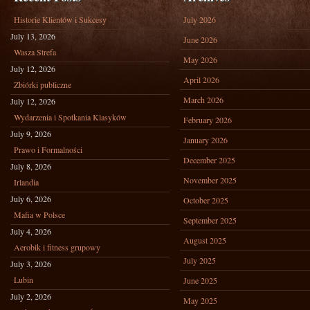
Historie Klientów i Sukcesy
July 2026
July 13, 2026
June 2026
Wasza Strefa
May 2026
July 12, 2026
April 2026
Zbiórki publiczne
March 2026
July 12, 2026
Wydarzenia i Spotkania Klasyków
February 2026
July 9, 2026
January 2026
Prawo i Formalności
December 2025
July 8, 2026
November 2025
Irlandia
July 6, 2026
October 2025
Mafia w Polsce
September 2025
July 4, 2026
August 2025
Aerobik i fitness grupowy
July 2025
July 3, 2026
Lubin
June 2025
July 2, 2026
May 2025