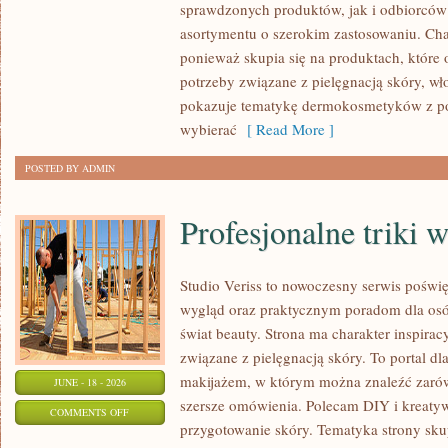
sprawdzonych produktów, jak i odbiorców
asortymentu o szerokim zastosowaniu. Char
ponieważ skupia się na produktach, które
potrzeby związane z pielęgnacją skóry, wło
pokazuje tematykę dermokosmetyków z po
wybierać
[ Read More ]
POSTED BY ADMIN
Profesjonalne triki 
Studio Veriss to nowoczesny serwis pośw
wygląd oraz praktycznym poradom dla osób
świat beauty. Strona ma charakter inspirac
związane z pielęgnacją skóry. To portal d
makijażem, w którym można znaleźć zarówn
JUNE - 18 - 2026
szersze omówienia. Polecam DIY i kreatywn
ON
COMMENTS OFF
przygotowanie skóry. Tematyka strony sku
PROFESJONALNE