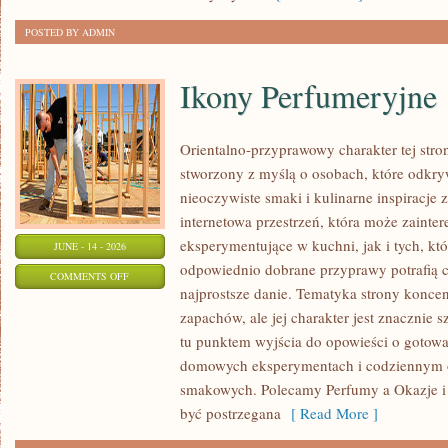
DZIEŃ
POSTED BY ADMIN
Ikony Perfumeryjne
Orientalno-przyprawowy charakter tej stron
stworzony z myślą o osobach, które odkry
nieoczywiste smaki i kulinarne inspiracje 
internetowa przestrzeń, która może zaint
eksperymentujące w kuchni, jak i tych, kt
JUNE - 14 - 2026
odpowiednio dobrane przyprawy potrafią 
ON
COMMENTS OFF
najprostsze danie. Tematyka strony koncen
IKONY
zapachów, ale jej charakter jest znacznie 
PERFUMERYJNE
tu punktem wyjścia do opowieści o gotowani
domowych eksperymentach i codziennym 
smakowych. Polecamy Perfumy a Okazje i
być postrzegana
[ Read More ]