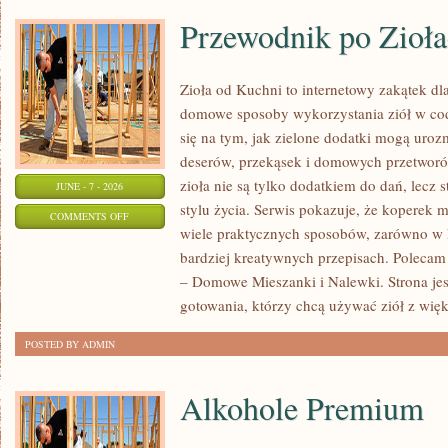
Przewodnik po Zioł
Zioła od Kuchni to internetowy zakątek dla
domowe sposoby wykorzystania ziół w cod
się na tym, jak zielone dodatki mogą uroz
deserów, przekąsek i domowych przetworów
zioła nie są tylko dodatkiem do dań, lecz 
JUNE - 7 - 2026
stylu życia. Serwis pokazuje, że koperek
ON
COMMENTS OFF
wiele praktycznych sposobów, zarówno w k
PRZEWODNIK
bardziej kreatywnych przepisach. Polecam
PO
– Domowe Mieszanki i Nalewki. Strona je
ZIOŁACH
gotowania, którzy chcą używać ziół z wię
POSTED BY ADMIN
Alkohole Premium