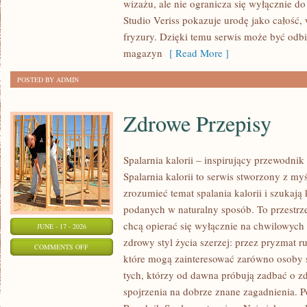
wizażu, ale nie ogranicza się wyłącznie 
TRIKI
Studio Veriss pokazuje urodę jako całość,
WIZAŻYSTÓW
fryzury. Dzięki temu serwis może być odbi
magazyn
[ Read More ]
POSTED BY ADMIN
Zdrowe Przepisy
Spalarnia kalorii – inspirujący przewodni
Spalarnia kalorii to serwis stworzony z myś
zrozumieć temat spalania kalorii i szukają
podanych w naturalny sposób. To przestrze
chcą opierać się wyłącznie na chwilowych 
JUNE - 17 - 2026
zdrowy styl życia szerzej: przez pryzmat r
ON
COMMENTS OFF
które mogą zainteresować zarówno osoby st
ZDROWE
tych, którzy od dawna próbują zadbać o zd
PRZEPISY
spojrzenia na dobrze znane zagadnienia. P