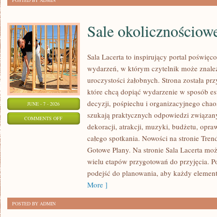
POSTED BY ADMIN
Sale okolicznościow
Sala Lacerta to inspirujący portal poświę
wydarzeń, w którym czytelnik może znale
uroczystości żałobnych. Strona została pr
które chcą dopiąć wydarzenie w sposób e
decyzji, pośpiechu i organizacyjnego chaos
JUNE - 7 - 2026
szukają praktycznych odpowiedzi związan
ON
COMMENTS OFF
dekoracji, atrakcji, muzyki, budżetu, opr
SALE
całego spotkania. Nowości na stronie Trendy
OKOLICZNOŚCIOWE
Gotowe Plany. Na stronie Sala Lacerta moż
wielu etapów przygotowań do przyjęcia. P
podejść do planowania, aby każdy element 
More ]
POSTED BY ADMIN