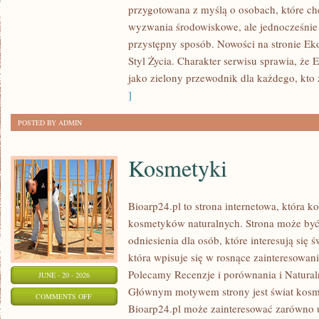
przygotowana z myślą o osobach, które c
W
wyzwania środowiskowe, ale jednocześnie 
DOMU
przystępny sposób. Nowości na stronie Ek
Styl Życia. Charakter serwisu sprawia, że
jako zielony przewodnik dla każdego, kto z
]
POSTED BY ADMIN
Kosmetyki
Bioarp24.pl to strona internetowa, która k
kosmetyków naturalnych. Strona może być
odniesienia dla osób, które interesują się 
która wpisuje się w rosnące zainteresowani
Polecamy Recenzje i porównania i Naturaln
JUNE - 20 - 2026
Głównym motywem strony jest świat kosm
ON
COMMENTS OFF
Bioarp24.pl może zainteresować zarówno
KOSMETYKI