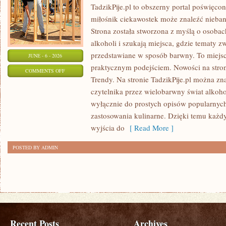
TadzikPije.pl to obszerny portal poświęco
miłośnik ciekawostek może znaleźć niebana
Strona została stworzona z myślą o osobac
alkoholi i szukają miejsca, gdzie tematy 
przedstawiane w sposób barwny. To miejsce
JUNE - 6 - 2026
praktycznym podejściem. Nowości na stron
ON
COMMENTS OFF
Trendy. Na stronie TadzikPije.pl można zn
ALKOHOLE
czytelnika przez wielobarwny świat alkohol
PREMIUM
wyłącznie do prostych opisów popularnych
zastosowania kulinarne. Dzięki temu każd
wyjścia do
[ Read More ]
POSTED BY ADMIN
Recent Posts
Archives