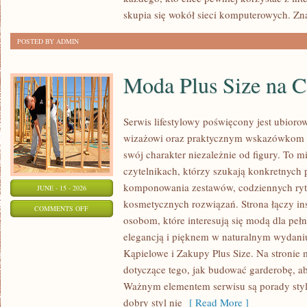
skupia się wokół sieci komputerowych. Zn
POSTED BY ADMIN
Moda Plus Size na 
Serwis lifestylowy poświęcony jest ubioro
wizażowi oraz praktycznym wskazówkom dl
swój charakter niezależnie od figury. To m
czytelnikach, którzy szukają konkretnych
komponowania zestawów, codziennych ryt
JUNE - 15 - 2026
kosmetycznych rozwiązań. Strona łączy ins
ON
COMMENTS OFF
osobom, które interesują się modą dla peł
MODA
elegancją i pięknem w naturalnym wydaniu
PLUS
Kąpielowe i Zakupy Plus Size. Na stronie 
SIZE
dotyczące tego, jak budować garderobę, ab
NA
Ważnym elementem serwisu są porady styli
CO
dobry styl nie
[ Read More ]