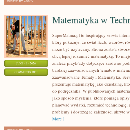
POSTED BY ADMIN
Matematyka w Techn
SuperMatma.pl to inspirujący serwis inte
który pokazuje, że świat liczb, wzorów, r
może być użyteczny. Strona została stworz
chcą lepiej rozumieć matematykę. To mie
znaleźć przykłady dotyczące zarówno pod
JUNE - 9 - 2026
bardziej zaawansowanych tematów matema
ON
COMMENTS OFF
Zaawansowane Tematy i Matematyka. Serwi
MATEMATYKA
prezentuje matematykę jako dziedzinę, któ
W
do podręcznika. W publikowanych materia
TECHNOLOGII
jako sposób myślenia, które pomaga opisy
I
planować wydatki, rozumieć technologię,
NAUCE
problemy i dostrzegać zależności ukryte w
More ]