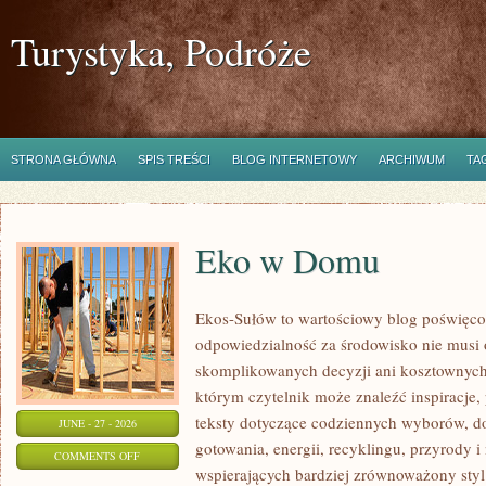
Turystyka, Podróże
STRONA GŁÓWNA
SPIS TREŚCI
BLOG INTERNETOWY
ARCHIWUM
TA
Eko w Domu
Ekos-Sułów to wartościowy blog poświęcon
odpowiedzialność za środowisko nie musi
skomplikowanych decyzji ani kosztownych
którym czytelnik może znaleźć inspiracje,
teksty dotyczące codziennych wyborów, d
JUNE - 27 - 2026
gotowania, energii, recyklingu, przyrody
ON
COMMENTS OFF
wspierających bardziej zrównoważony styl 
EKO