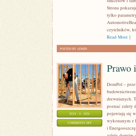
sukcesów i sam
WYDARZENIA
Strona pokazuje
I
tylko parametr
SPOTKANIA
AutomotiveBear
KLASYKÓW
czytelników, k
Read More ]
POSTED BY ADMIN
Prawo 
DomPol – prze
budownictwem 
drewnianych. To
poznać zalety d
pojawiają się 
JULY - 8 - 2026
wykonanym z k
ON
COMMENTS OFF
i Energooszczę
PRAWO
zalety domów d