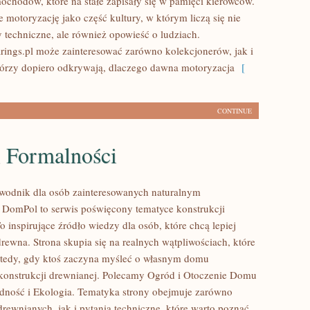
ochodów, które na stałe zapisały się w pamięci kierowców.
 motoryzację jako część kultury, w którym liczą się nie
y techniczne, ale również opowieść o ludziach.
ings.pl może zainteresować zarówno kolekcjonerów, jak i
tórzy dopiero odkrywają, dlaczego dawna motoryzacja
[
CONTINUE
i Formalności
wodnik dla osób zainteresowanych naturalnym
DomPol to serwis poświęcony tematyce konstrukcji
 inspirujące źródło wiedzy dla osób, które chcą lepiej
rewna. Strona skupia się na realnych wątpliwościach, które
wtedy, gdy ktoś zaczyna myśleć o własnym domu
onstrukcji drewnianej. Polecamy Ogród i Otoczenie Domu
dność i Ekologia. Tematyka strony obejmuje zarówno
rewnianych, jak i pytania techniczne, które warto poznać