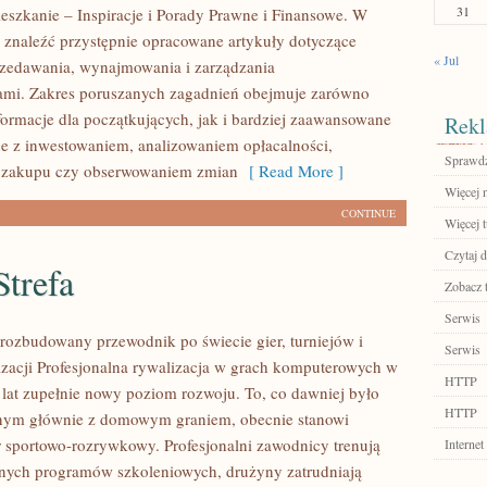
31
eszkanie – Inspiracje i Porady Prawne i Finansowe. W
 znaleźć przystępnie opracowane artykuły dotyczące
« Jul
zedawania, wynajmowania i zarządzania
ami. Zakres poruszanych zagadnień obejmuje zarówno
ormacje dla początkujących, jak i bardziej zaawansowane
Rekl
e z inwestowaniem, analizowaniem opłacalności,
Sprawdź
 zakupu czy obserwowaniem zmian
[ Read More ]
Więcej n
CONTINUE
Więcej t
Czytaj d
trefa
Zobacz 
Serwis
– rozbudowany przewodnik po świecie gier, turniejów i
Serwis
izacji Profesjonalna rywalizacja w grach komputerowych w
HTTP
h lat zupełnie nowy poziom rozwoju. To, co dawniej było
HTTP
nym głównie z domowym graniem, obecnie stanowi
r sportowo-rozrywkowy. Profesjonalni zawodnicy trenują
Internet
nych programów szkoleniowych, drużyny zatrudniają