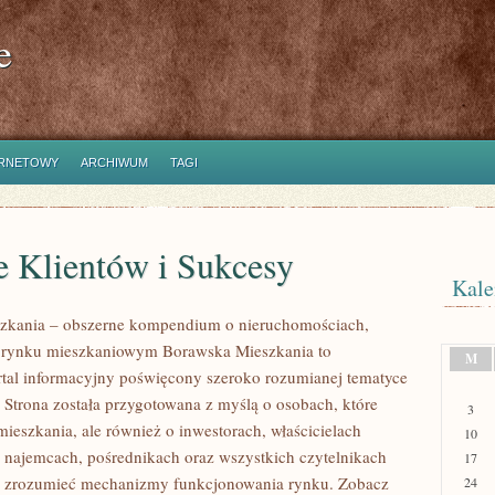
e
ERNETOWY
ARCHIWUM
TAGI
e Klientów i Sukcesy
Kale
zkania – obszerne kompendium o nieruchomościach,
i rynku mieszkaniowym Borawska Mieszkania to
M
rtal informacyjny poświęcony szeroko rozumianej tematyce
 Strona została przygotowana z myślą o osobach, które
3
mieszkania, ale również o inwestorach, właścicielach
10
 najemcach, pośrednikach oraz wszystkich czytelnikach
17
ej zrozumieć mechanizmy funkcjonowania rynku. Zobacz
24