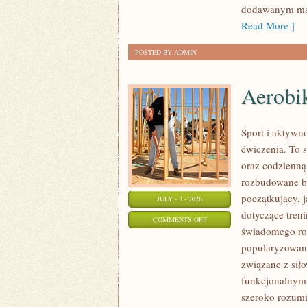
dodawanym mat
Read More ]
POSTED BY ADMIN
Aerobik
Sport i aktywno
ćwiczenia. To 
oraz codzienną
rozbudowane b
początkujący, 
JULY - 3 - 2026
dotyczące tren
ON
COMMENTS OFF
świadomego roz
AEROBIK
popularyzowani
I
związane z siło
FITNESS
funkcjonalnym,
GRUPOWY
szeroko rozumi