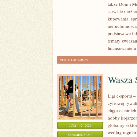
także Dom i Mi
KLIENTÓW
serwisie można
I
kupowania, spr
SUKCESY
nieruchomości
podstawowe inf
tematy związan
finansowaniem
POSTED BY ADMIN
Wasza S
Ligi e-sportu 
cyfrowej rywal
ciągu ostatnic
hobby kojarzo
globalny sekto
JULY - 12 - 2026
według regular
ON
COMMENTS OFF