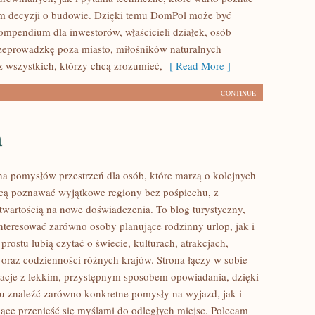
m decyzji o budowie. Dzięki temu DomPol może być
mpendium dla inwestorów, właścicieli działek, osób
zeprowadzkę poza miasto, miłośników naturalnych
z wszystkich, którzy chcą zrozumieć,
[ Read More ]
CONTINUE
a
łna pomysłów przestrzeń dla osób, które marzą o kolejnych
cą poznawać wyjątkowe regiony bez pośpiechu, z
otwartością na nowe doświadczenia. To blog turystyczny,
nteresować zarówno osoby planujące rodzinny urlop, jak i
 prostu lubią czytać o świecie, kulturach, atrakcjach,
i oraz codzienności różnych krajów. Strona łączy w sobie
acje z lekkim, przystępnym sposobem opowiadania, dzięki
 znaleźć zarówno konkretne pomysły na wyjazd, jak i
jące przenieść się myślami do odległych miejsc. Polecam