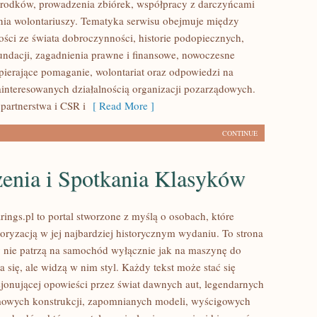
rodków, prowadzenia zbiórek, współpracy z darczyńcami
ia wolontariuszy. Tematyka serwisu obejmuje między
ości ze świata dobroczynności, historie podopiecznych,
fundacji, zagadnienia prawne i finansowe, nowoczesne
pierające pomaganie, wolontariat oraz odpowiedzi na
ainteresowanych działalnością organizacji pozarządowych.
partnerstwa i CSR i
[ Read More ]
CONTINUE
enia i Spotkania Klasyków
ings.pl to portal stworzone z myślą o osobach, które
oryzacją w jej najbardziej historycznym wydaniu. To strona
zy nie patrzą na samochód wyłącznie jak na maszynę do
 się, ale widzą w nim styl. Każdy tekst może stać się
jonującej opowieści przez świat dawnych aut, legendarnych
mowych konstrukcji, zapomnianych modeli, wyścigowych