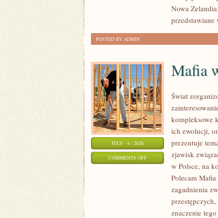
Nowa Zelandia 
przedstawiane 
POSTED BY ADMIN
Mafia 
Świat zorganiz
zainteresowani
kompleksowe k
ich ewolucji, 
prezentuje tem
JULY - 4 - 2026
zjawisk związa
ON
COMMENTS OFF
w Polsce, na k
MAFIA
Polecam Mafia 
W
zagadnienia zw
POLSCE
przestępczych,
znaczenie tego 