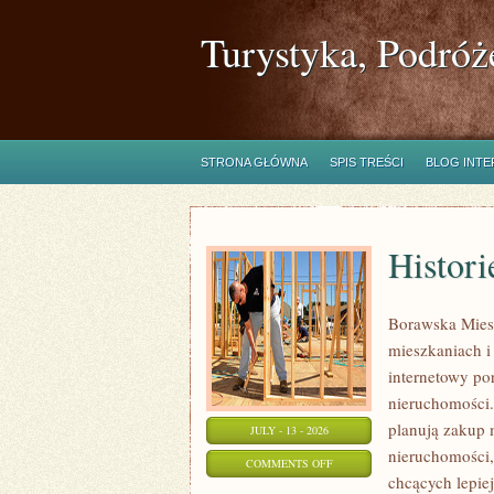
Turystyka, Podróż
STRONA GŁÓWNA
SPIS TREŚCI
BLOG INT
Histori
Borawska Mies
mieszkaniach 
internetowy po
nieruchomości.
planują zakup 
JULY - 13 - 2026
nieruchomości,
ON
COMMENTS OFF
chcących lepi
HISTORIE