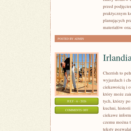
I
przed podjęcie
FORMALNOŚCI
praktycznym ko
planujących pr
materiałów ora
POSTED BY ADMIN
Irlandi
Cherrish to pe
wyjazdach i ch
ciekawością i 
który może zai
tych, którzy po
JULY - 6 - 2026
kuchni, histori
ON
COMMENTS OFF
ciekawe inform
IRLANDIA
czemu można tu
teksty pozwala