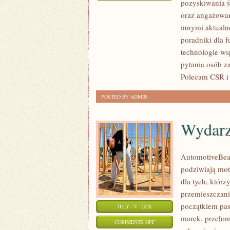
pozyskiwania ś
ZBIÓRKI
oraz angażowan
PUBLICZNE
innymi aktualn
poradniki dla 
technologie ws
pytania osób z
Polecam CSR i 
POSTED BY ADMIN
Wydarz
AutomotiveBear
podziwiają mot
dla tych, któr
przemieszczania
początkiem pas
JULY - 9 - 2026
marek, przeło
ON
COMMENTS OFF