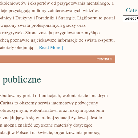
koleniowców i ekspertów od przygotowania mentalnego, a
Cate
nieje przyciągają miliony zainteresowanych widzów.
icy i Drużyny i Poradniki i Strategie. LigiSportu to portal
Categories
więcony światu profesjonalnych graczy oraz
h rozgrywek. Strona została przygotowana z myślą o
 chcą poznawać najciekawsze informacje ze świata e-sportu.
teriały obejmują
[ Read More ]
CONTINUE
 publiczne
ozbudowany portal o fundacjach, wolontariacie i mądrym
aritas to obszerny serwis internetowy poświęcony
dobroczynnym, wolontariatowi oraz różnym sposobom
 znajdujących się w trudnej sytuacji życiowej. Jest to
ym można znaleźć użyteczne materiały dotyczące
ndacji w Polsce i na świecie, organizowania pomocy,