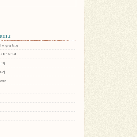
ama:
 więcej tutaj
a ten temat
utaj
alej
teraz