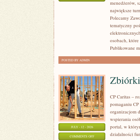
menedżerów, sz
WASZA
największe tur
STREFA
Polecamy Zawodn
tematyczny poś
elektronicznyc
osobach, które
Publikowane ma
POSTED BY ADMIN
Zbiórki
CP Caritas – r
pomaganiu CP C
organizacjom 
wspierania osób
portal, w któr
JULY - 12 - 2026
działalności fu
ON
COMMENTS OFF