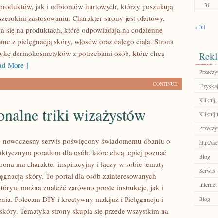
31
roduktów, jak i odbiorców hurtowych, którzy poszukują
zerokim zastosowaniu. Charakter strony jest ofertowy,
« Jul
a się na produktach, które odpowiadają na codzienne
ne z pielęgnacją skóry, włosów oraz całego ciała. Strona
tykę dermokosmetyków z potrzebami osób, które chcą
Rekl
d More ]
Przeczyt
CONTINUE
Uzyskaj
Kliknij,
onalne triki wizażystów
Kliknij t
Przeczyt
 to nowoczesny serwis poświęcony świadomemu dbaniu o
http://a
aktycznym poradom dla osób, które chcą lepiej poznać
Blog
trona ma charakter inspiracyjny i łączy w sobie tematy
Serwis
lęgnacją skóry. To portal dla osób zainteresowanych
Internet
tórym można znaleźć zarówno proste instrukcje, jak i
nia. Polecam DIY i kreatywny makijaż i Pielęgnacja i
Blog
skóry. Tematyka strony skupia się przede wszystkim na