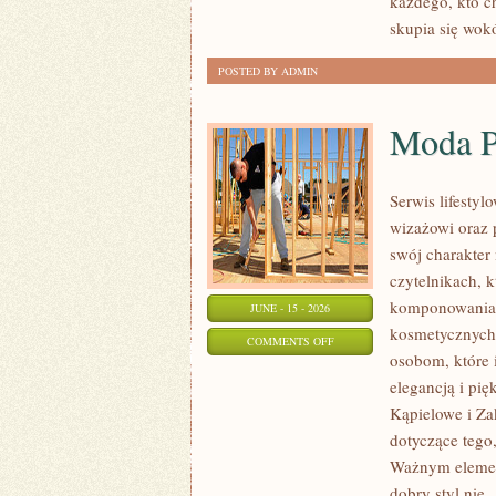
każdego, kto c
skupia się wok
POSTED BY ADMIN
Moda P
Serwis lifesty
wizażowi oraz 
swój charakter 
czytelnikach, 
komponowania 
JUNE - 15 - 2026
kosmetycznych 
ON
COMMENTS OFF
osobom, które i
MODA
elegancją i pi
PLUS
Kąpielowe i Za
SIZE
dotyczące tego
NA
Ważnym element
CO
dobry styl nie
[