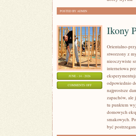
DZIEŃ
POSTED BY ADMIN
Ikony 
Orientalno-przy
stworzony z my
nieoczywiste sm
internetowa pr
eksperymentują
JUNE - 14 - 2026
odpowiednio do
ON
COMMENTS OFF
najprostsze da
IKONY
zapachów, ale j
PERFUMERYJNE
tu punktem wyjś
domowych eksp
smakowych. Po
być postrzegan