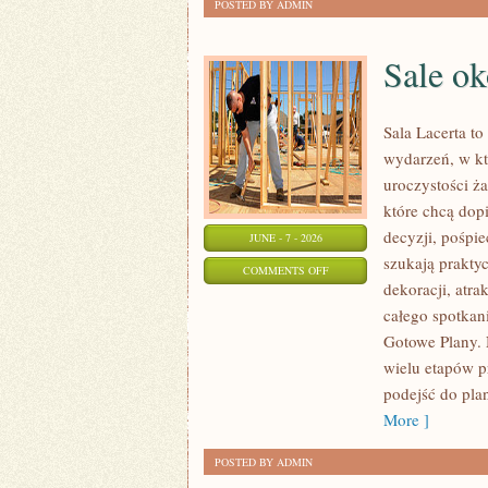
POSTED BY ADMIN
Sale ok
Sala Lacerta t
wydarzeń, w kt
uroczystości ż
które chcą dop
decyzji, pośpie
JUNE - 7 - 2026
szukają prakty
ON
COMMENTS OFF
dekoracji, atr
SALE
całego spotkani
OKOLICZNOŚCIOWE
Gotowe Plany. 
wielu etapów p
podejść do pla
More ]
POSTED BY ADMIN