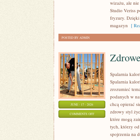
wizażu, ale ni
TRIKI
Studio Veriss 
WIZAŻYSTÓW
fryzury. Dzięk
magazyn
[ Rea
POSTED BY ADMIN
Zdrowe
Spalarnia kalor
Spalarnia kalor
zrozumieć temat
podanych w nat
chcą opierać s
JUNE - 17 - 2026
zdrowy styl życ
ON
COMMENTS OFF
które mogą zai
ZDROWE
tych, którzy o
PRZEPISY
spojrzenia na 