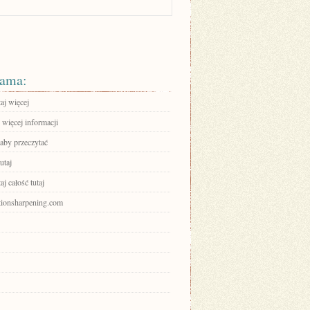
ama:
aj więcej
 więcej informacji
 aby przeczytać
utaj
aj całość tutaj
ctionsharpening.com