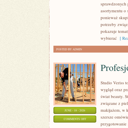
sprawdzonych p
asortymentu o s
ponieważ skupi
potrzeby związa
pokazuje tema
wybierać
[ Rea
POSTED BY ADMIN
Profesj
Studio Veriss
wygląd oraz pr
świat beauty. S
związane z pie
makijażem, w k
JUNE - 18 - 2026
szersze omówie
ON
COMMENTS OFF
przygotowanie 
PROFESJONALNE