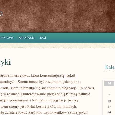
e
ERNETOWY
ARCHIWUM
TAGI
yki
Kale
strona internetowa, która koncentruje się wokół
uralnych. Strona może być rozumiana jako punkt
M
 osób, które interesują się świadomą pielęgnacją. To serwis,
ię w rosnące zainteresowanie pielęgnacją bliższą naturze.
3
zje i porównania i Naturalna pielęgnacja twarzy.
10
em strony jest świat kosmetyków naturalnych.
17
oże zainteresować zarówno użytkowników szukających
24