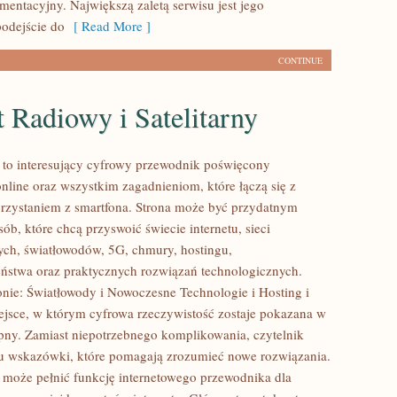
mentacyjny. Największą zaletą serwisu jest jego
odejście do
[ Read More ]
CONTINUE
t Radiowy i Satelitarny
l to interesujący cyfrowy przewodnik poświęcony
nline oraz wszystkim zagadnieniom, które łączą się z
zystaniem z smartfona. Strona może być przydatnym
ób, które chcą przyswoić świecie internetu, sieci
ch, światłowodów, 5G, chmury, hostingu,
ństwa oraz praktycznych rozwiązań technologicznych.
onie: Światłowody i Nowoczesne Technologie i Hosting i
ejsce, w którym cyfrowa rzeczywistość zostaje pokazana w
pny. Zamiast niepotrzebnego komplikowania, czytelnik
u wskazówki, które pomagają zrozumieć nowe rozwiązania.
l może pełnić funkcję internetowego przewodnika dla