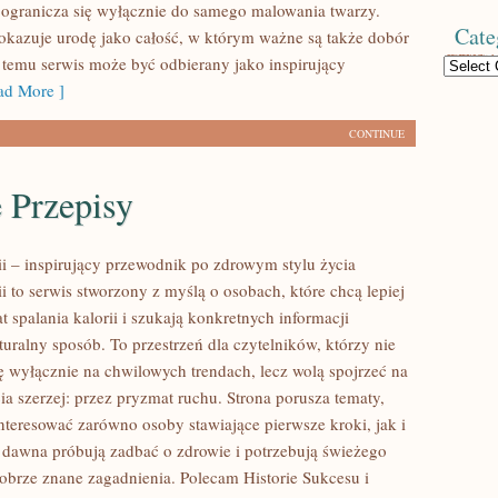
e ogranicza się wyłącznie do samego malowania twarzy.
Cate
pokazuje urodę jako całość, w którym ważne są także dobór
i temu serwis może być odbierany jako inspirujący
Categories
d More ]
CONTINUE
 Przepisy
ii – inspirujący przewodnik po zdrowym stylu życia
ii to serwis stworzony z myślą o osobach, które chcą lepiej
 spalania kalorii i szukają konkretnych informacji
uralny sposób. To przestrzeń dla czytelników, którzy nie
ię wyłącznie na chwilowych trendach, lecz wolą spojrzeć na
ia szerzej: przez pryzmat ruchu. Strona porusza tematy,
nteresować zarówno osoby stawiające pierwsze kroki, jak i
d dawna próbują zadbać o zdrowie i potrzebują świeżego
dobrze znane zagadnienia. Polecam Historie Sukcesu i