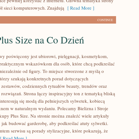
hce pewniej korzystać z internetu. Główna tematyka strony
ół sieci komputerowych. Znajdują
[ Read More ]
CONTINUE
lus Size na Co Dzień
lowy poświęcony jest ubiorowi, pielęgnacji, kosmetykom,
praktycznym wskazówkom dla osób, które chcą podkreślać
niezależnie od figury. To miejsce stworzone z myślą o
którzy szukają konkretnych porad dotyczących
zestawów, codziennych rytuałów beauty, trendów oraz
rozwiązań. Strona łączy inspiracyjny ton z tematyką bliską
nteresują się modą dla pełniejszych sylwetek, kobiecą
ęknem w naturalnym wydaniu. Polecamy Bielizna i Stroje
kupy Plus Size. Na stronie można znaleźć wiele artykuły
, jak budować garderobę, aby podkreślać atuty sylwetki.
em serwisu są porady stylizacyjne, które pokazują, że
 Read More ]