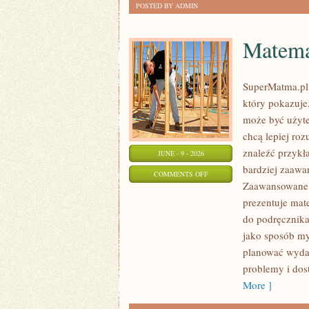
POSTED BY ADMIN
Matema
SuperMatma.pl 
który pokazuje,
może być użyte
chcą lepiej ro
znaleźć przykł
JUNE - 9 - 2026
bardziej zaaw
ON
COMMENTS OFF
Zaawansowane T
MATEMATYKA
prezentuje mat
W
do podręcznika
TECHNOLOGII
jako sposób my
I
planować wydat
NAUCE
problemy i dos
More ]