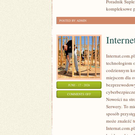
Poradnik Suple
kompleksowe p
POSTED BY ADMIN
Interne
Internat.com.p
technologiom o
codziennym kor
miejscem dla os
bezprzewodowy
JUNE - 17 - 2026
cyberbezpiecze
ON
COMMENTS OFF
Nowości na str
INTERNET
Serwery. To mi
RADIOWY
sposób przystę
I
może znaleźć t
SATELITARNY
Internat.com.p