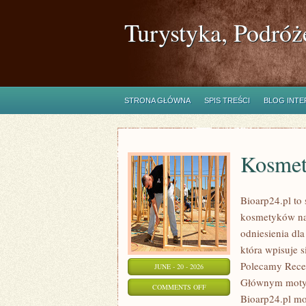
Turystyka, Podróż
STRONA GŁÓWNA
SPIS TREŚCI
BLOG INT
Kosmet
Bioarp24.pl to 
kosmetyków nat
odniesienia dla
która wpisuje s
Polecamy Recen
JUNE - 20 - 2026
Głównym motyw
ON
COMMENTS OFF
Bioarp24.pl m
KOSMETYKI