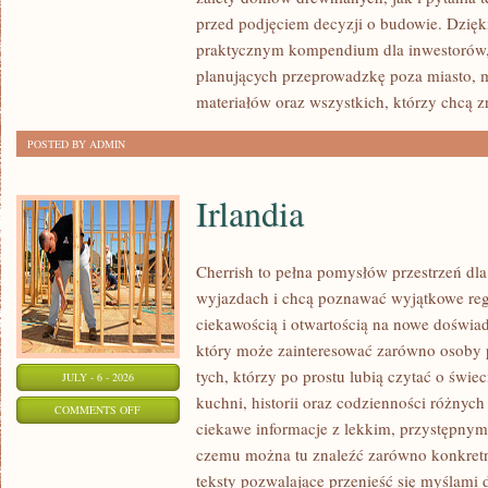
I
przed podjęciem decyzji o budowie. Dzię
FORMALNOŚCI
praktycznym kompendium dla inwestorów, w
planujących przeprowadzkę poza miasto, 
materiałów oraz wszystkich, którzy chcą 
POSTED BY ADMIN
Irlandia
Cherrish to pełna pomysłów przestrzeń dla
wyjazdach i chcą poznawać wyjątkowe reg
ciekawością i otwartością na nowe doświad
który może zainteresować zarówno osoby p
tych, którzy po prostu lubią czytać o świec
JULY - 6 - 2026
kuchni, historii oraz codzienności różnych
ON
COMMENTS OFF
ciekawe informacje z lekkim, przystępny
IRLANDIA
czemu można tu znaleźć zarówno konkretn
teksty pozwalające przenieść się myślami 