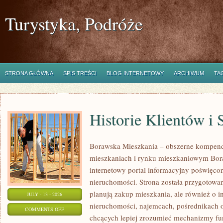
Turystyka, Podróże
STRONA GŁÓWNA
SPIS TREŚCI
BLOG INTERNETOWY
ARCHIWUM
TA
Historie Klientów i
Borawska Mieszkania – obszerne kompend
mieszkaniach i rynku mieszkaniowym Bor
internetowy portal informacyjny poświęco
nieruchomości. Strona została przygotowa
planują zakup mieszkania, ale również o i
JULY - 13 - 2026
nieruchomości, najemcach, pośrednikach o
ON
COMMENTS OFF
chcących lepiej zrozumieć mechanizmy f
HISTORIE