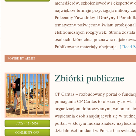
menedżerów, szkoleniowców i ekspertów o
WASZA
największe turnieje przyciągają miliony z
STREFA
Polecamy Zawodnicy i Drużyny i Poradniki i
tematyczny poświęcony światu profesjonal
elektronicznych rozgrywek. Strona został
osobach, które chcą poznawać najciekawsze
Publikowane materiały obejmują
[ Read M
POSTED BY ADMIN
Zbiórki publiczne
CP Caritas – rozbudowany portal o fundac
pomaganiu CP Caritas to obszerny serwis 
organizacjom dobroczynnym, wolontariat
wspierania osób znajdujących się w trudnej 
portal, w którym można znaleźć użyteczne
JULY - 12 - 2026
działalności fundacji w Polsce i na świec
ON
COMMENTS OFF