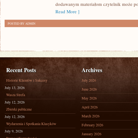
dodawanym materiałom czytelnik może po
Read More ]
POSTED BY ADMIN
Recent Posts
Archives
Historie Klientów i Sukcesy
July 2026
July 13, 2026
June 2026
Wasza Strefa
May 2026
July 12, 2026
April 2026
Zbiórki publiczne
March 2026
July 12, 2026
Wydarzenia i Spotkania Klasyków
February 2026
July 9, 2026
January 2026