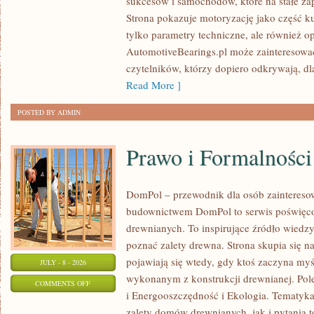
sukcesów i samochodów, które na stałe zap
WYDARZENIA
Strona pokazuje motoryzację jako część kul
I
tylko parametry techniczne, ale również o
SPOTKANIA
AutomotiveBearings.pl może zainteresować
KLASYKÓW
czytelników, którzy dopiero odkrywają, d
Read More ]
POSTED BY ADMIN
Prawo i Formalności
DomPol – przewodnik dla osób zainteres
budownictwem DomPol to serwis poświęco
drewnianych. To inspirujące źródło wiedzy 
poznać zalety drewna. Strona skupia się na
pojawiają się wtedy, gdy ktoś zaczyna m
JULY - 8 - 2026
wykonanym z konstrukcji drewnianej. Po
ON
COMMENTS OFF
i Energooszczędność i Ekologia. Tematyk
PRAWO
zalety domów drewnianych, jak i pytania t