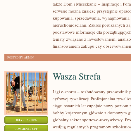
także Dom i Mieszkanie – Inspiracje i Po
KLIENTÓW
serwisie można znaleźć przystępnie oprac
I
kupowania, sprzedawania, wynajmowania i
SUKCESY
nieruchomościami. Zakres poruszanych z
podstawowe informacje dla początkujących
tematy związane z inwestowaniem, analizo
finansowaniem zakupu czy obserwowanie
POSTED BY ADMIN
Wasza Strefa
Ligi e-sportu – rozbudowany przewodnik po
cyfrowej rywalizacji Profesjonalna rywal
ciągu ostatnich lat zupełnie nowy poziom 
hobby kojarzonym głównie z domowym gr
globalny sektor sportowo-rozrywkowy. Pro
JULY - 12 - 2026
według regularnych programów szkoleniow
ON
COMMENTS OFF