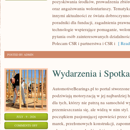
pozyskiwania środków, prowadzenia zbiór
ZBIÓRKI
oraz angażowania wolontariuszy. Tematyk
PUBLICZNE
innymi aktualności ze świata dobroczynnoś
poradniki dla fundacji, zagadnienia prawn
technologie wspierające pomaganie, wolon
pytania osób zainteresowanych działalnośc
Polecam CSR i partnerstwa i CSR i
[ Read
POSTED BY ADMIN
Wydarzenia i Spotk
AutomotiveBearings.pl to portal stworzone
podziwiają motoryzacją w jej najbardziej 
dla tych, którzy nie patrzą na samochód w
przemieszczania się, ale widzą w nim styl.
początkiem pasjonującej opowieści przez 
JULY - 9 - 2026
marek, przełomowych konstrukcji, zapom
ON
COMMENTS OFF