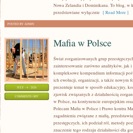
Nowa Zelandia i Dominikana. To blog, w k
przedstawiane wyłącznie
[ Read More ]
POSTED BY ADMIN
Mafia w Polsce
Świat zorganizowanych grup przestępczych
zainteresowanie zarówno analityków, jak i
kompleksowe kompendium informacji poś
ich ewolucji, organizacji, a także nowym 
prezentuje temat w sposób edukacyjny, kon
JULY - 4 - 2026
zjawisk związanych z działalnością zorga
ON
COMMENTS OFF
w Polsce, na kontynencie europejskim ora
MAFIA
Polecam Mafia w Polsce i Prawo kontra Maf
W
zagadnienia związane z mafią, przedstawia
POLSCE
przestępczych, ich podział ról, metody po
znaczenie tego rodzaju działalności dla go