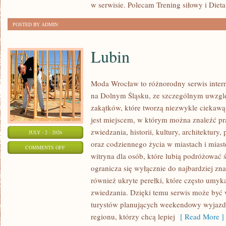
w serwisie. Polecam Trening siłowy i Dieta
POSTED BY ADMIN
Lubin
Moda Wrocław to różnorodny serwis inte
na Dolnym Śląsku, ze szczególnym uwzgl
zakątków, które tworzą niezwykle ciekawą 
jest miejscem, w którym można znaleźć pr
zwiedzania, historii, kultury, architektury,
JULY - 2 - 2026
oraz codziennego życia w miastach i mias
ON
COMMENTS OFF
witryna dla osób, które lubią podróżowa
LUBIN
ogranicza się wyłącznie do najbardziej zna
również ukryte perełki, które często umyk
zwiedzania. Dzięki temu serwis może być
turystów planujących weekendowy wyjazd,
regionu, którzy chcą lepiej
[ Read More ]