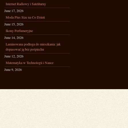
Internet Radiowy i Satelitarny
June 17, 2026
Moda Plus Size na Co Dzień
June 15, 2026
Ikony Perfumeryjne
June 14, 2026
Laminowana podłoga do mieszkania: jak
dopasować ją bez pośpiechu
June 12, 2026
Matematyka w Technologii i Nauce
June 9, 2026