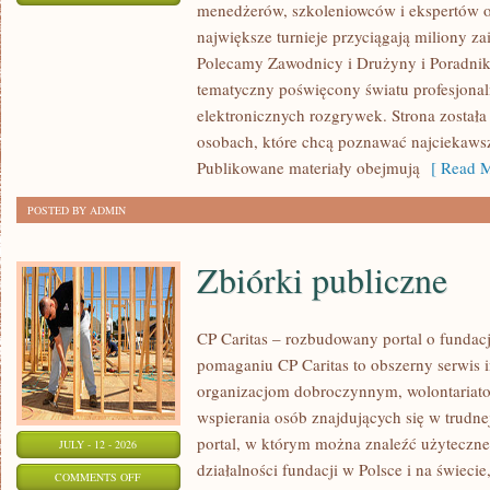
menedżerów, szkoleniowców i ekspertów o
WASZA
największe turnieje przyciągają miliony z
STREFA
Polecamy Zawodnicy i Drużyny i Poradniki i
tematyczny poświęcony światu profesjonal
elektronicznych rozgrywek. Strona został
osobach, które chcą poznawać najciekawsze
Publikowane materiały obejmują
[ Read M
POSTED BY ADMIN
Zbiórki publiczne
CP Caritas – rozbudowany portal o fundac
pomaganiu CP Caritas to obszerny serwis 
organizacjom dobroczynnym, wolontariat
wspierania osób znajdujących się w trudnej 
portal, w którym można znaleźć użyteczne
JULY - 12 - 2026
działalności fundacji w Polsce i na świec
ON
COMMENTS OFF