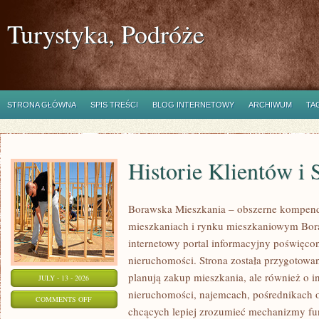
Turystyka, Podróże
STRONA GŁÓWNA
SPIS TREŚCI
BLOG INTERNETOWY
ARCHIWUM
TA
Historie Klientów i
Borawska Mieszkania – obszerne kompend
mieszkaniach i rynku mieszkaniowym Bor
internetowy portal informacyjny poświęco
nieruchomości. Strona została przygotowa
planują zakup mieszkania, ale również o i
JULY - 13 - 2026
nieruchomości, najemcach, pośrednikach o
ON
COMMENTS OFF
chcących lepiej zrozumieć mechanizmy f
HISTORIE