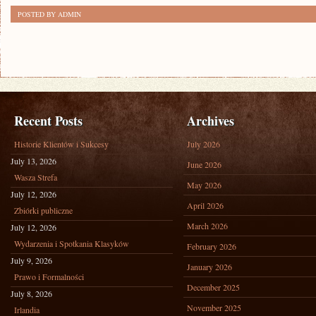
POSTED BY ADMIN
Recent Posts
Archives
Historie Klientów i Sukcesy
July 2026
July 13, 2026
June 2026
Wasza Strefa
May 2026
July 12, 2026
April 2026
Zbiórki publiczne
March 2026
July 12, 2026
Wydarzenia i Spotkania Klasyków
February 2026
July 9, 2026
January 2026
Prawo i Formalności
December 2025
July 8, 2026
November 2025
Irlandia