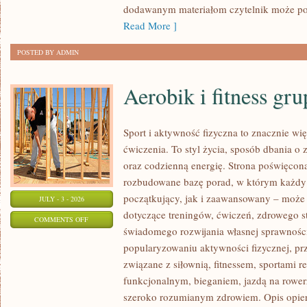
dodawanym materiałom czytelnik może po
Read More ]
POSTED BY ADMIN
Aerobik i fitness gr
Sport i aktywność fizyczna to znacznie wię
ćwiczenia. To styl życia, sposób dbania o
oraz codzienną energię. Strona poświęcona
rozbudowane bazę porad, w którym każdy
początkujący, jak i zaawansowany – może 
JULY - 3 - 2026
dotyczące treningów, ćwiczeń, zdrowego st
ON
COMMENTS OFF
świadomego rozwijania własnej sprawności
AEROBIK
popularyzowaniu aktywności fizycznej, pr
I
związane z siłownią, fitnessem, sportami r
FITNESS
funkcjonalnym, bieganiem, jazdą na rowerz
GRUPOWY
szeroko rozumianym zdrowiem. Opis opier