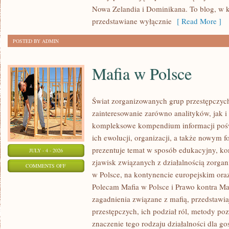
Nowa Zelandia i Dominikana. To blog, w k
przedstawiane wyłącznie
[ Read More ]
POSTED BY ADMIN
Mafia w Polsce
Świat zorganizowanych grup przestępczych
zainteresowanie zarówno analityków, jak i
kompleksowe kompendium informacji poś
ich ewolucji, organizacji, a także nowym 
prezentuje temat w sposób edukacyjny, kon
JULY - 4 - 2026
zjawisk związanych z działalnością zorga
ON
COMMENTS OFF
w Polsce, na kontynencie europejskim ora
MAFIA
Polecam Mafia w Polsce i Prawo kontra Maf
W
zagadnienia związane z mafią, przedstawia
POLSCE
przestępczych, ich podział ról, metody po
znaczenie tego rodzaju działalności dla go