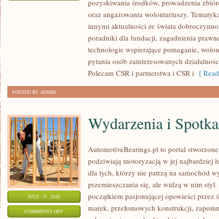
pozyskiwania środków, prowadzenia zbiór
ZBIÓRKI
oraz angażowania wolontariuszy. Tematyk
PUBLICZNE
innymi aktualności ze świata dobroczynnoś
poradniki dla fundacji, zagadnienia prawn
technologie wspierające pomaganie, wolon
pytania osób zainteresowanych działalnośc
Polecam CSR i partnerstwa i CSR i
[ Read
POSTED BY ADMIN
Wydarzenia i Spotk
AutomotiveBearings.pl to portal stworzone
podziwiają motoryzacją w jej najbardziej 
dla tych, którzy nie patrzą na samochód w
przemieszczania się, ale widzą w nim styl.
początkiem pasjonującej opowieści przez 
JULY - 9 - 2026
marek, przełomowych konstrukcji, zapom
ON
COMMENTS OFF