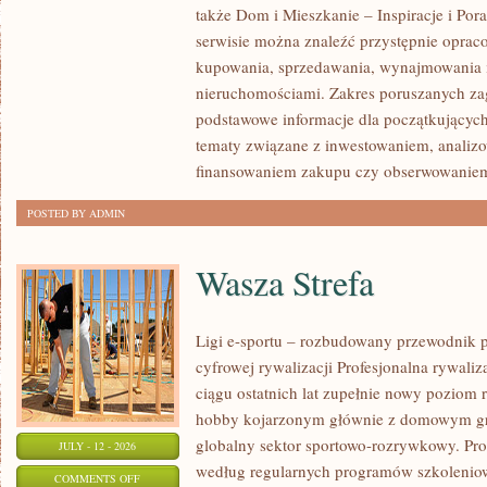
także Dom i Mieszkanie – Inspiracje i Po
KLIENTÓW
serwisie można znaleźć przystępnie oprac
I
kupowania, sprzedawania, wynajmowania i
SUKCESY
nieruchomościami. Zakres poruszanych z
podstawowe informacje dla początkujących
tematy związane z inwestowaniem, analizo
finansowaniem zakupu czy obserwowanie
POSTED BY ADMIN
Wasza Strefa
Ligi e-sportu – rozbudowany przewodnik po
cyfrowej rywalizacji Profesjonalna rywal
ciągu ostatnich lat zupełnie nowy poziom 
hobby kojarzonym głównie z domowym gr
globalny sektor sportowo-rozrywkowy. Pro
JULY - 12 - 2026
według regularnych programów szkoleniow
ON
COMMENTS OFF