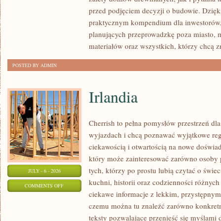
I
przed podjęciem decyzji o budowie. Dzię
FORMALNOŚCI
praktycznym kompendium dla inwestorów, w
planujących przeprowadzkę poza miasto, 
materiałów oraz wszystkich, którzy chcą 
POSTED BY ADMIN
Irlandia
Cherrish to pełna pomysłów przestrzeń dla
wyjazdach i chcą poznawać wyjątkowe reg
ciekawością i otwartością na nowe doświad
który może zainteresować zarówno osoby p
tych, którzy po prostu lubią czytać o świec
JULY - 6 - 2026
kuchni, historii oraz codzienności różnych
ON
COMMENTS OFF
ciekawe informacje z lekkim, przystępny
IRLANDIA
czemu można tu znaleźć zarówno konkretn
teksty pozwalające przenieść się myślami 