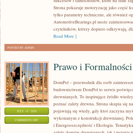
sukcesów i samochodów, które na stałe zap
WYDARZENIA
Strona pokazuje motoryzację jako część kul
I
tylko parametry techniczne, ale również o
SPOTKANIA
AutomotiveBearings.pl może zainteresować
KLASYKÓW
czytelników, którzy dopiero odkrywają, d
Read More ]
POSTED BY ADMIN
Prawo i Formalności
DomPol – przewodnik dla osób zainteres
budownictwem DomPol to serwis poświęco
drewnianych. To inspirujące źródło wiedzy 
poznać zalety drewna. Strona skupia się na
pojawiają się wtedy, gdy ktoś zaczyna m
JULY - 8 - 2026
wykonanym z konstrukcji drewnianej. Po
ON
COMMENTS OFF
i Energooszczędność i Ekologia. Tematyk
PRAWO
zalety domów drewnianych, jak i pytania t