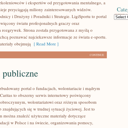
koleniowców i ekspertów od przygotowania mentalnego, a
Cate
nieje przyciągają miliony zainteresowanych widzów.
icy i Drużyny i Poradniki i Strategie. LigiSportu to portal
Categories
więcony światu profesjonalnych graczy oraz
h rozgrywek. Strona została przygotowana z myślą o
 chcą poznawać najciekawsze informacje ze świata e-sportu.
teriały obejmują
[ Read More ]
CONTINUE
 publiczne
ozbudowany portal o fundacjach, wolontariacie i mądrym
aritas to obszerny serwis internetowy poświęcony
dobroczynnym, wolontariatowi oraz różnym sposobom
 znajdujących się w trudnej sytuacji życiowej. Jest to
ym można znaleźć użyteczne materiały dotyczące
ndacji w Polsce i na świecie, organizowania pomocy,