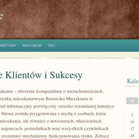
e
ERNETOWY
ARCHIWUM
TAGI
e Klientów i Sukcesy
Kale
zkania – obszerne kompendium o nieruchomościach,
i rynku mieszkaniowym Borawska Mieszkania to
M
rtal informacyjny poświęcony szeroko rozumianej tematyce
 Strona została przygotowana z myślą o osobach, które
3
mieszkania, ale również o inwestorach, właścicielach
10
 najemcach, pośrednikach oraz wszystkich czytelnikach
17
ej zrozumieć mechanizmy funkcjonowania rynku. Zobacz
24