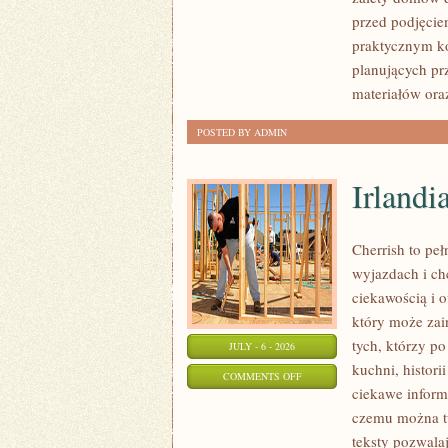
I
przed podjęcie
FORMALNOŚCI
praktycznym ko
planujących pr
materiałów ora
POSTED BY ADMIN
Irlandi
Cherrish to pe
wyjazdach i ch
ciekawością i 
który może zai
tych, którzy po
JULY - 6 - 2026
kuchni, histori
ON
COMMENTS OFF
ciekawe inform
IRLANDIA
czemu można tu
teksty pozwala