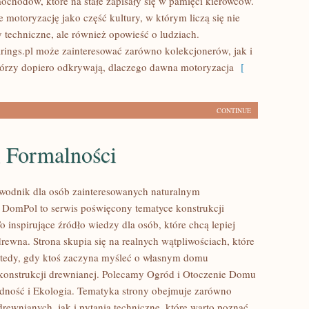
ochodów, które na stałe zapisały się w pamięci kierowców.
 motoryzację jako część kultury, w którym liczą się nie
y techniczne, ale również opowieść o ludziach.
ings.pl może zainteresować zarówno kolekcjonerów, jak i
tórzy dopiero odkrywają, dlaczego dawna motoryzacja
[
CONTINUE
i Formalności
wodnik dla osób zainteresowanych naturalnym
DomPol to serwis poświęcony tematyce konstrukcji
 inspirujące źródło wiedzy dla osób, które chcą lepiej
rewna. Strona skupia się na realnych wątpliwościach, które
wtedy, gdy ktoś zaczyna myśleć o własnym domu
onstrukcji drewnianej. Polecamy Ogród i Otoczenie Domu
dność i Ekologia. Tematyka strony obejmuje zarówno
rewnianych, jak i pytania techniczne, które warto poznać