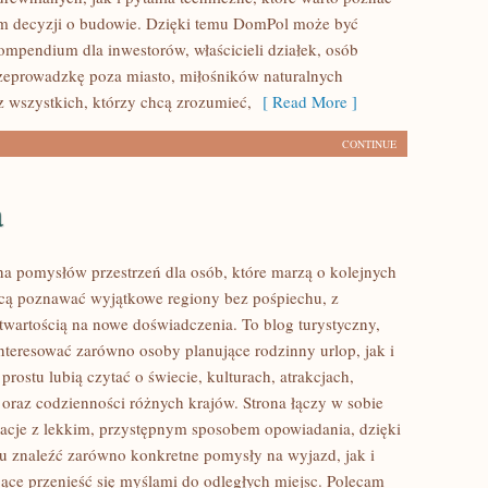
m decyzji o budowie. Dzięki temu DomPol może być
mpendium dla inwestorów, właścicieli działek, osób
zeprowadzkę poza miasto, miłośników naturalnych
z wszystkich, którzy chcą zrozumieć,
[ Read More ]
CONTINUE
a
łna pomysłów przestrzeń dla osób, które marzą o kolejnych
cą poznawać wyjątkowe regiony bez pośpiechu, z
otwartością na nowe doświadczenia. To blog turystyczny,
nteresować zarówno osoby planujące rodzinny urlop, jak i
 prostu lubią czytać o świecie, kulturach, atrakcjach,
i oraz codzienności różnych krajów. Strona łączy w sobie
acje z lekkim, przystępnym sposobem opowiadania, dzięki
 znaleźć zarówno konkretne pomysły na wyjazd, jak i
jące przenieść się myślami do odległych miejsc. Polecam