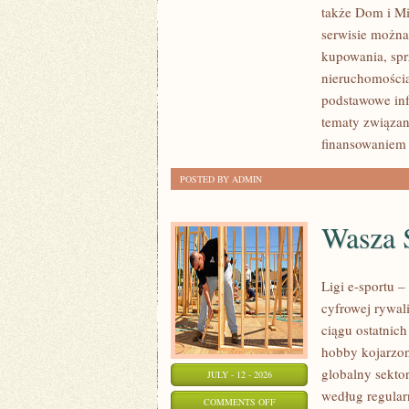
także Dom i Mi
KLIENTÓW
serwisie można
I
kupowania, spr
SUKCESY
nieruchomości
podstawowe inf
tematy związan
finansowaniem
POSTED BY ADMIN
Wasza S
Ligi e-sportu 
cyfrowej rywal
ciągu ostatnic
hobby kojarzo
globalny sekto
JULY - 12 - 2026
według regular
ON
COMMENTS OFF