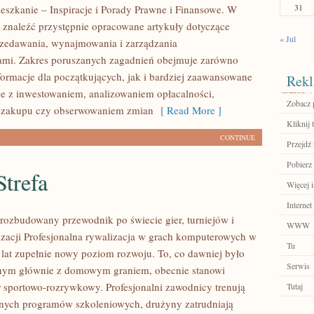
31
eszkanie – Inspiracje i Porady Prawne i Finansowe. W
 znaleźć przystępnie opracowane artykuły dotyczące
« Jul
zedawania, wynajmowania i zarządzania
ami. Zakres poruszanych zagadnień obejmuje zarówno
ormacje dla początkujących, jak i bardziej zaawansowane
Rekl
e z inwestowaniem, analizowaniem opłacalności,
Zobacz p
 zakupu czy obserwowaniem zmian
[ Read More ]
Kliknij 
CONTINUE
Przejdź 
Pobierz
trefa
Więcej i
Internet
– rozbudowany przewodnik po świecie gier, turniejów i
WWW
izacji Profesjonalna rywalizacja w grach komputerowych w
Tu
h lat zupełnie nowy poziom rozwoju. To, co dawniej było
Serwis
nym głównie z domowym graniem, obecnie stanowi
r sportowo-rozrywkowy. Profesjonalni zawodnicy trenują
Tutaj
nych programów szkoleniowych, drużyny zatrudniają