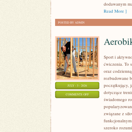
dodawanym mat
Read More ]
POSTED BY ADMIN
Aerobik
Sport i aktywno
ćwiczenia. To 
oraz codzienną
rozbudowane b
początkujący, 
JULY - 3 - 2026
dotyczące tren
ON
COMMENTS OFF
świadomego roz
AEROBIK
popularyzowani
I
związane z siło
FITNESS
funkcjonalnym,
GRUPOWY
szeroko rozumi