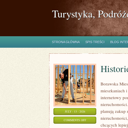
Turystyka, Podróż
STRONA GŁÓWNA
SPIS TREŚCI
BLOG INT
Histori
Borawska Mies
mieszkaniach 
internetowy po
nieruchomości.
planują zakup 
JULY - 13 - 2026
nieruchomości,
ON
COMMENTS OFF
chcących lepi
HISTORIE