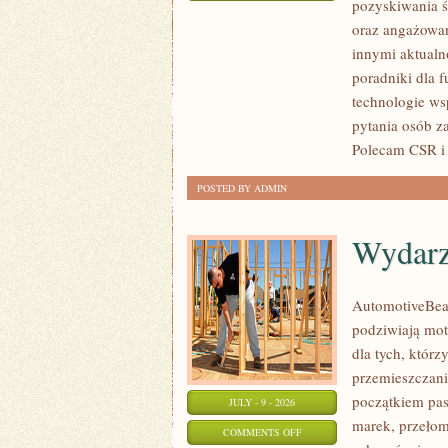
pozyskiwania ś
ZBIÓRKI
oraz angażowan
PUBLICZNE
innymi aktualn
poradniki dla 
technologie ws
pytania osób z
Polecam CSR i 
POSTED BY ADMIN
Wydarz
AutomotiveBear
podziwiają mot
dla tych, któr
przemieszczania
początkiem pas
JULY - 9 - 2026
marek, przeło
ON
COMMENTS OFF