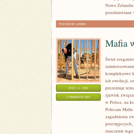
Nowa Zelandia 
przedstawiane 
POSTED BY ADMIN
Mafia 
Świat zorganiz
zainteresowani
kompleksowe k
ich ewolucji, 
prezentuje tem
JULY - 4 - 2026
zjawisk związa
ON
COMMENTS OFF
w Polsce, na k
MAFIA
Polecam Mafia 
W
zagadnienia zw
POLSCE
przestępczych,
znaczenie tego 