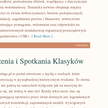
rodków, prowadzenia zbiórek, współpracy z darczyńcami
ia wolontariuszy. Tematyka serwisu obejmuje między
ości ze świata dobroczynności, historie podopiecznych,
fundacji, zagadnienia prawne i finansowe, nowoczesne
pierające pomaganie, wolontariat oraz odpowiedzi na
ainteresowanych działalnością organizacji pozarządowych.
partnerstwa i CSR i
[ Read More ]
CONTINUE
enia i Spotkania Klasyków
ings.pl to portal stworzone z myślą o osobach, które
oryzacją w jej najbardziej historycznym wydaniu. To strona
zy nie patrzą na samochód wyłącznie jak na maszynę do
 się, ale widzą w nim styl. Każdy tekst może stać się
jonującej opowieści przez świat dawnych aut, legendarnych
mowych konstrukcji, zapomnianych modeli, wyścigowych