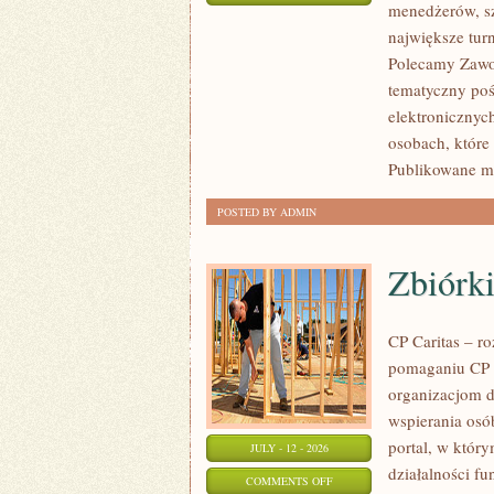
menedżerów, sz
WASZA
największe tur
STREFA
Polecamy Zawodn
tematyczny poś
elektronicznyc
osobach, które
Publikowane ma
POSTED BY ADMIN
Zbiórki
CP Caritas – r
pomaganiu CP C
organizacjom 
wspierania osób
portal, w któr
JULY - 12 - 2026
działalności fu
ON
COMMENTS OFF