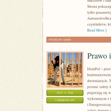
sukcesów i sam
WYDARZENIA
Strona pokazuje
I
tylko parametr
SPOTKANIA
AutomotiveBear
KLASYKÓW
czytelników, k
Read More ]
POSTED BY ADMIN
Prawo 
DomPol – prze
budownictwem 
drewnianych. To
poznać zalety d
pojawiają się 
JULY - 8 - 2026
wykonanym z k
ON
COMMENTS OFF
i Energooszczę
PRAWO
zalety domów d