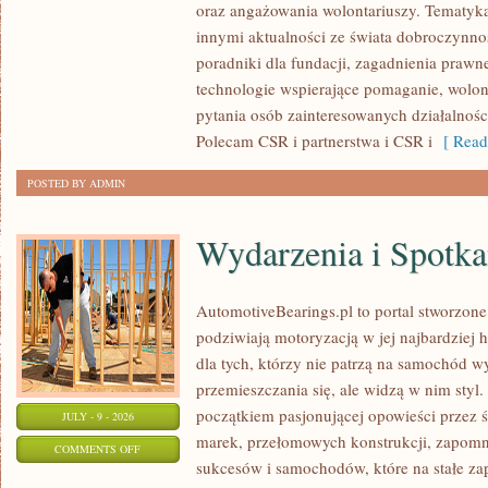
oraz angażowania wolontariuszy. Tematyk
PUBLICZNE
innymi aktualności ze świata dobroczynnoś
poradniki dla fundacji, zagadnienia prawn
technologie wspierające pomaganie, wolon
pytania osób zainteresowanych działalnośc
Polecam CSR i partnerstwa i CSR i
[ Read
POSTED BY ADMIN
Wydarzenia i Spotk
AutomotiveBearings.pl to portal stworzone
podziwiają motoryzacją w jej najbardziej 
dla tych, którzy nie patrzą na samochód w
przemieszczania się, ale widzą w nim styl.
początkiem pasjonującej opowieści przez 
JULY - 9 - 2026
marek, przełomowych konstrukcji, zapom
ON
COMMENTS OFF
sukcesów i samochodów, które na stałe zap
WYDARZENIA