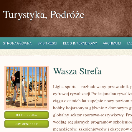
Turystyka, Podróże
STRONA GŁÓWNA
SPIS TREŚCI
BLOG INTERNETOWY
ARCHIWUM
TA
Wasza Strefa
Ligi e-sportu – rozbudowany przewodnik po
cyfrowej rywalizacji Profesjonalna rywal
ciągu ostatnich lat zupełnie nowy poziom 
hobby kojarzonym głównie z domowym gr
globalny sektor sportowo-rozrywkowy. Pro
JULY - 12 - 2026
według regularnych programów szkoleniow
ON
COMMENTS OFF
menedżerów, szkoleniowców i ekspertów o
WASZA