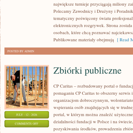
największe turnieje przyciągają miliony z
STREFA
Polecamy Zawodnicy i Drużyny i Poradniki i
tematyczny poświęcony światu profesjonal
elektronicznych rozgrywek. Strona został
osobach, które chcą poznawać najciekawsze
Publikowane materiały obejmują
[ Read M
POSTED BY ADMIN
Zbiórki publiczne
CP Caritas – rozbudowany portal o fundac
pomaganiu CP Caritas to obszerny serwis 
organizacjom dobroczynnym, wolontariat
wspierania osób znajdujących się w trudnej 
portal, w którym można znaleźć użyteczne
JULY - 12 - 2026
działalności fundacji w Polsce i na świec
ON
COMMENTS OFF
pozyskiwania środków, prowadzenia zbiór
ZBIÓRKI