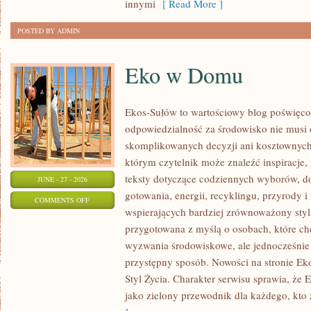
innymi
[ Read More ]
POSTED BY ADMIN
Eko w Domu
Ekos-Sułów to wartościowy blog poświęcon
odpowiedzialność za środowisko nie musi
skomplikowanych decyzji ani kosztownych
którym czytelnik może znaleźć inspiracje,
teksty dotyczące codziennych wyborów, d
JUNE - 27 - 2026
gotowania, energii, recyklingu, przyrody
ON
COMMENTS OFF
wspierających bardziej zrównoważony styl 
EKO
przygotowana z myślą o osobach, które c
W
wyzwania środowiskowe, ale jednocześnie 
DOMU
przystępny sposób. Nowości na stronie Ek
Styl Życia. Charakter serwisu sprawia, że
jako zielony przewodnik dla każdego, kto z