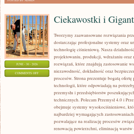
POSTED BY ADMIN
Ciekawostki i Gigan
Tworzymy zaawansowane rozwiązania prze
dostarczając profesjonalne systemy oraz 
technologię ciśnieniową. Nasza działalność
projektowaniu, produkcji, wdrażaniu ora
rozwiązań, które znajdują zastosowanie wsz
JUNE - 30 - 2026
niezawodność, dokładność oraz bezpiec
ON
COMMENTS OFF
procesów. Strona prezentuje bogatą ofertę
CIEKAWOSTKI
technologii, które odpowiadają na potrzeb
I
przemysłu i przedsiębiorstw poszukujący
GIGANTY
technicznych. Polecam Przemysł 4.0 i Prze
ŚWIATA
obejmuje systemy wysokociśnieniowe, któ
najbardziej wymagających zastosowaniac
pozwalające na realizację procesów związ
renowacją powierzchni, eliminacją warst