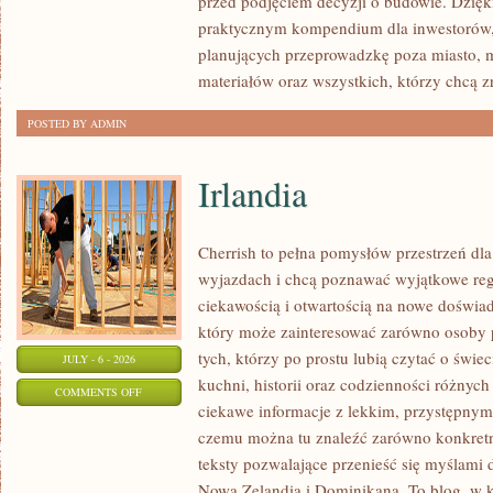
przed podjęciem decyzji o budowie. Dzię
FORMALNOŚCI
praktycznym kompendium dla inwestorów, w
planujących przeprowadzkę poza miasto, 
materiałów oraz wszystkich, którzy chcą 
POSTED BY ADMIN
Irlandia
Cherrish to pełna pomysłów przestrzeń dla
wyjazdach i chcą poznawać wyjątkowe reg
ciekawością i otwartością na nowe doświad
który może zainteresować zarówno osoby p
tych, którzy po prostu lubią czytać o świec
JULY - 6 - 2026
kuchni, historii oraz codzienności różnych
ON
COMMENTS OFF
ciekawe informacje z lekkim, przystępny
IRLANDIA
czemu można tu znaleźć zarówno konkretn
teksty pozwalające przenieść się myślami 
Nowa Zelandia i Dominikana. To blog, w k