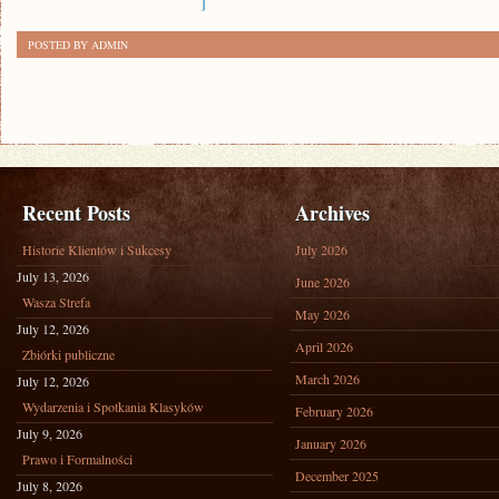
]
POSTED BY ADMIN
Recent Posts
Archives
Historie Klientów i Sukcesy
July 2026
July 13, 2026
June 2026
Wasza Strefa
May 2026
July 12, 2026
April 2026
Zbiórki publiczne
March 2026
July 12, 2026
Wydarzenia i Spotkania Klasyków
February 2026
July 9, 2026
January 2026
Prawo i Formalności
December 2025
July 8, 2026