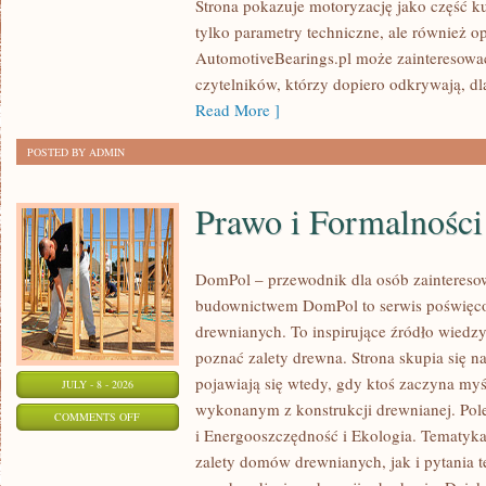
Strona pokazuje motoryzację jako część kul
I
tylko parametry techniczne, ale również o
SPOTKANIA
AutomotiveBearings.pl może zainteresować
KLASYKÓW
czytelników, którzy dopiero odkrywają, d
Read More ]
POSTED BY ADMIN
Prawo i Formalności
DomPol – przewodnik dla osób zainteres
budownictwem DomPol to serwis poświęco
drewnianych. To inspirujące źródło wiedzy 
poznać zalety drewna. Strona skupia się na
pojawiają się wtedy, gdy ktoś zaczyna m
JULY - 8 - 2026
wykonanym z konstrukcji drewnianej. Po
ON
COMMENTS OFF
i Energooszczędność i Ekologia. Tematyk
PRAWO
zalety domów drewnianych, jak i pytania t
I