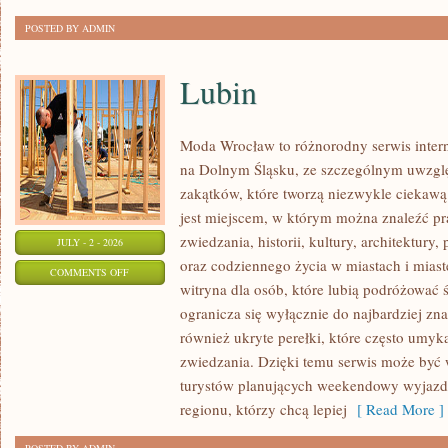
POSTED BY ADMIN
Lubin
Moda Wrocław to różnorodny serwis inte
na Dolnym Śląsku, ze szczególnym uwzgl
zakątków, które tworzą niezwykle ciekawą 
jest miejscem, w którym można znaleźć pr
zwiedzania, historii, kultury, architektury,
JULY - 2 - 2026
oraz codziennego życia w miastach i mias
ON
COMMENTS OFF
witryna dla osób, które lubią podróżowa
LUBIN
ogranicza się wyłącznie do najbardziej zna
również ukryte perełki, które często umyk
zwiedzania. Dzięki temu serwis może być
turystów planujących weekendowy wyjazd,
regionu, którzy chcą lepiej
[ Read More ]