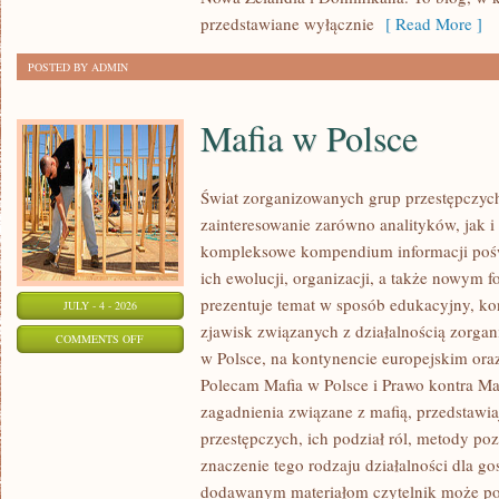
przedstawiane wyłącznie
[ Read More ]
POSTED BY ADMIN
Mafia w Polsce
Świat zorganizowanych grup przestępczych
zainteresowanie zarówno analityków, jak i
kompleksowe kompendium informacji poś
ich ewolucji, organizacji, a także nowym 
prezentuje temat w sposób edukacyjny, kon
JULY - 4 - 2026
zjawisk związanych z działalnością zorga
ON
COMMENTS OFF
w Polsce, na kontynencie europejskim ora
MAFIA
Polecam Mafia w Polsce i Prawo kontra Maf
W
zagadnienia związane z mafią, przedstawia
POLSCE
przestępczych, ich podział ról, metody po
znaczenie tego rodzaju działalności dla go
dodawanym materiałom czytelnik może po