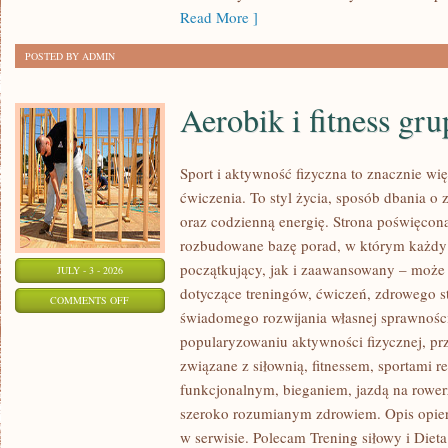
Read More ]
POSTED BY ADMIN
Aerobik i fitness gr
Sport i aktywność fizyczna to znacznie wię
ćwiczenia. To styl życia, sposób dbania o
oraz codzienną energię. Strona poświęcona
rozbudowane bazę porad, w którym każdy
początkujący, jak i zaawansowany – może 
JULY - 3 - 2026
dotyczące treningów, ćwiczeń, zdrowego st
ON
COMMENTS OFF
świadomego rozwijania własnej sprawności
AEROBIK
popularyzowaniu aktywności fizycznej, pr
I
związane z siłownią, fitnessem, sportami r
FITNESS
funkcjonalnym, bieganiem, jazdą na rowerz
GRUPOWY
szeroko rozumianym zdrowiem. Opis opier
w serwisie. Polecam Trening siłowy i Dieta