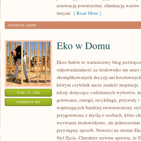
renowacją powierzchni, eliminacją warst
innymi
[ Read More ]
POSTED BY ADMIN
Eko w Domu
Ekos-Sułów to wartościowy blog poświęcon
odpowiedzialność za środowisko nie musi
skomplikowanych decyzji ani kosztownych
którym czytelnik może znaleźć inspiracje,
teksty dotyczące codziennych wyborów, d
JUNE - 27 - 2026
gotowania, energii, recyklingu, przyrody
ON
COMMENTS OFF
wspierających bardziej zrównoważony styl 
EKO
przygotowana z myślą o osobach, które c
W
wyzwania środowiskowe, ale jednocześnie 
DOMU
przystępny sposób. Nowości na stronie Ek
Styl Życia. Charakter serwisu sprawia, że