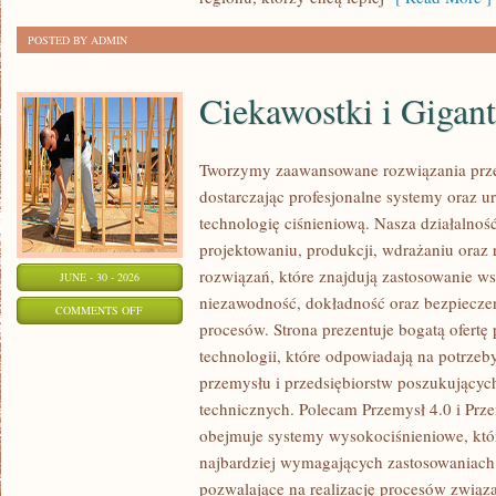
POSTED BY ADMIN
Ciekawostki i Gigan
Tworzymy zaawansowane rozwiązania prze
dostarczając profesjonalne systemy oraz 
technologię ciśnieniową. Nasza działalność
projektowaniu, produkcji, wdrażaniu ora
rozwiązań, które znajdują zastosowanie wsz
JUNE - 30 - 2026
niezawodność, dokładność oraz bezpiec
ON
COMMENTS OFF
procesów. Strona prezentuje bogatą ofertę
CIEKAWOSTKI
technologii, które odpowiadają na potrzeb
I
przemysłu i przedsiębiorstw poszukujący
GIGANTY
technicznych. Polecam Przemysł 4.0 i Prze
ŚWIATA
obejmuje systemy wysokociśnieniowe, któ
najbardziej wymagających zastosowaniac
pozwalające na realizację procesów związ