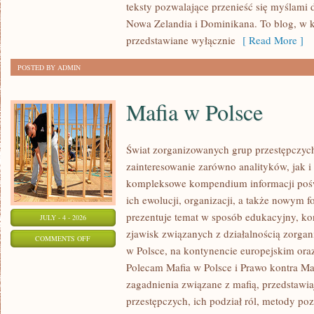
teksty pozwalające przenieść się myślami 
Nowa Zelandia i Dominikana. To blog, w k
przedstawiane wyłącznie
[ Read More ]
POSTED BY ADMIN
Mafia w Polsce
Świat zorganizowanych grup przestępczych
zainteresowanie zarówno analityków, jak i
kompleksowe kompendium informacji poś
ich ewolucji, organizacji, a także nowym 
prezentuje temat w sposób edukacyjny, kon
JULY - 4 - 2026
zjawisk związanych z działalnością zorga
ON
COMMENTS OFF
w Polsce, na kontynencie europejskim ora
MAFIA
Polecam Mafia w Polsce i Prawo kontra Maf
W
zagadnienia związane z mafią, przedstawia
POLSCE
przestępczych, ich podział ról, metody po