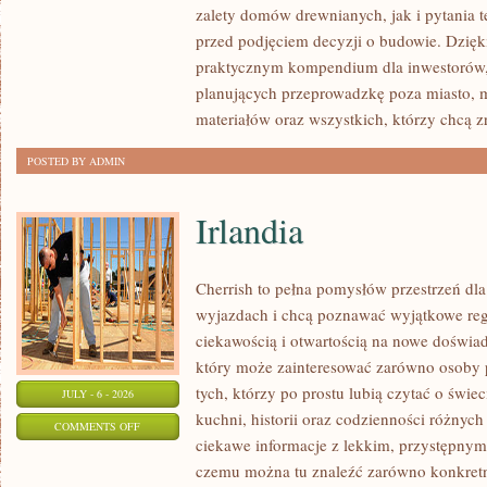
zalety domów drewnianych, jak i pytania t
I
przed podjęciem decyzji o budowie. Dzię
FORMALNOŚCI
praktycznym kompendium dla inwestorów, w
planujących przeprowadzkę poza miasto, 
materiałów oraz wszystkich, którzy chcą 
POSTED BY ADMIN
Irlandia
Cherrish to pełna pomysłów przestrzeń dla
wyjazdach i chcą poznawać wyjątkowe reg
ciekawością i otwartością na nowe doświad
który może zainteresować zarówno osoby p
tych, którzy po prostu lubią czytać o świec
JULY - 6 - 2026
kuchni, historii oraz codzienności różnych
ON
COMMENTS OFF
ciekawe informacje z lekkim, przystępny
IRLANDIA
czemu można tu znaleźć zarówno konkretn