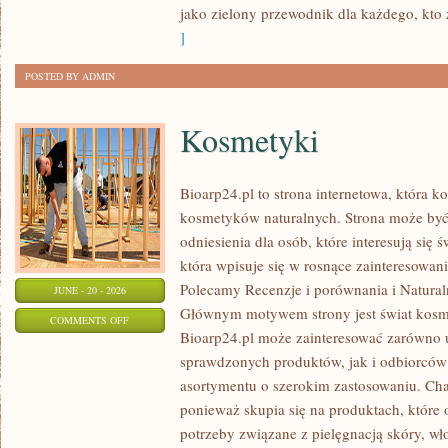
jako zielony przewodnik dla każdego, kto z
]
POSTED BY ADMIN
Kosmetyki
Bioarp24.pl to strona internetowa, która k
kosmetyków naturalnych. Strona może być
odniesienia dla osób, które interesują się 
która wpisuje się w rosnące zainteresowani
Polecamy Recenzje i porównania i Naturaln
JUNE - 20 - 2026
Głównym motywem strony jest świat kosm
ON
COMMENTS OFF
Bioarp24.pl może zainteresować zarówno
KOSMETYKI
sprawdzonych produktów, jak i odbiorców
asortymentu o szerokim zastosowaniu. Char
ponieważ skupia się na produktach, które
potrzeby związane z pielęgnacją skóry, wło