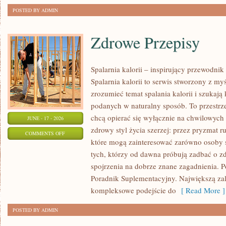
POSTED BY ADMIN
Zdrowe Przepisy
Spalarnia kalorii – inspirujący przewodni
Spalarnia kalorii to serwis stworzony z myś
zrozumieć temat spalania kalorii i szukają
podanych w naturalny sposób. To przestrze
chcą opierać się wyłącznie na chwilowych 
JUNE - 17 - 2026
zdrowy styl życia szerzej: przez pryzmat r
ON
COMMENTS OFF
które mogą zainteresować zarówno osoby st
ZDROWE
tych, którzy od dawna próbują zadbać o zd
PRZEPISY
spojrzenia na dobrze znane zagadnienia. P
Poradnik Suplementacyjny. Największą zale
kompleksowe podejście do
[ Read More ]
POSTED BY ADMIN