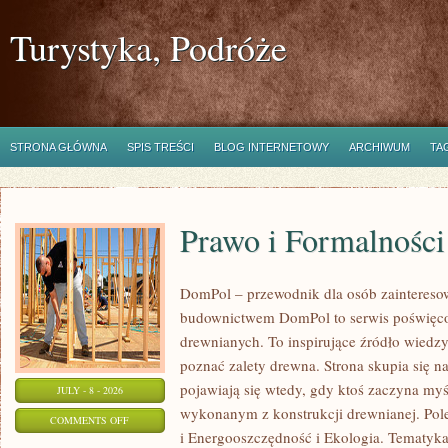
Turystyka, Podróże
STRONA GŁÓWNA
SPIS TREŚCI
BLOG INTERNETOWY
ARCHIWUM
TA
Prawo i Formalności
DomPol – przewodnik dla osób zainteres
budownictwem DomPol to serwis poświęco
drewnianych. To inspirujące źródło wiedzy 
poznać zalety drewna. Strona skupia się na
pojawiają się wtedy, gdy ktoś zaczyna m
JULY - 8 - 2026
wykonanym z konstrukcji drewnianej. Po
ON
COMMENTS OFF
i Energooszczędność i Ekologia. Tematyk
PRAWO