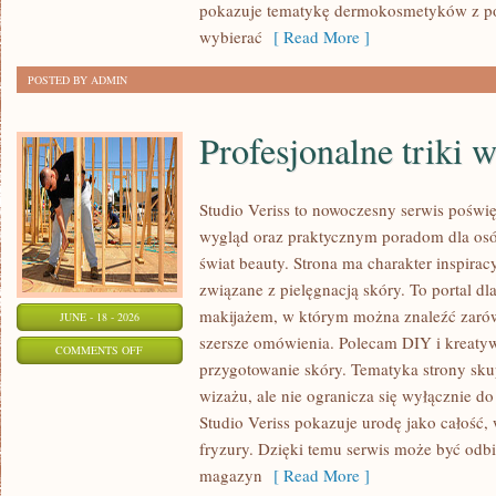
pokazuje tematykę dermokosmetyków z po
wybierać
[ Read More ]
POSTED BY ADMIN
Profesjonalne triki 
Studio Veriss to nowoczesny serwis pośw
wygląd oraz praktycznym poradom dla osób
świat beauty. Strona ma charakter inspirac
związane z pielęgnacją skóry. To portal d
makijażem, w którym można znaleźć zarówn
JUNE - 18 - 2026
szersze omówienia. Polecam DIY i kreatywn
ON
COMMENTS OFF
przygotowanie skóry. Tematyka strony sku
PROFESJONALNE
wizażu, ale nie ogranicza się wyłącznie 
TRIKI
Studio Veriss pokazuje urodę jako całość,
WIZAŻYSTÓW
fryzury. Dzięki temu serwis może być odbi
magazyn
[ Read More ]