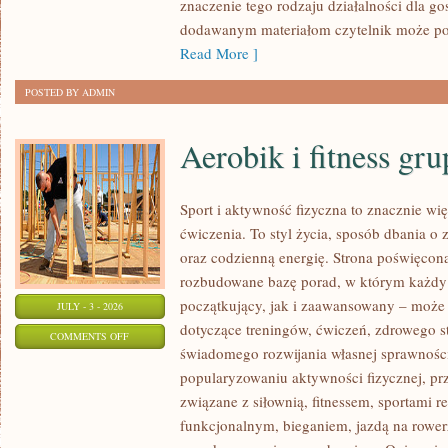
znaczenie tego rodzaju działalności dla go
dodawanym materiałom czytelnik może po
Read More ]
POSTED BY ADMIN
Aerobik i fitness gr
Sport i aktywność fizyczna to znacznie wię
ćwiczenia. To styl życia, sposób dbania o
oraz codzienną energię. Strona poświęcona
rozbudowane bazę porad, w którym każdy
początkujący, jak i zaawansowany – może 
JULY - 3 - 2026
dotyczące treningów, ćwiczeń, zdrowego st
ON
COMMENTS OFF
świadomego rozwijania własnej sprawności
AEROBIK
popularyzowaniu aktywności fizycznej, pr
I
związane z siłownią, fitnessem, sportami r
FITNESS
funkcjonalnym, bieganiem, jazdą na rowerz
GRUPOWY