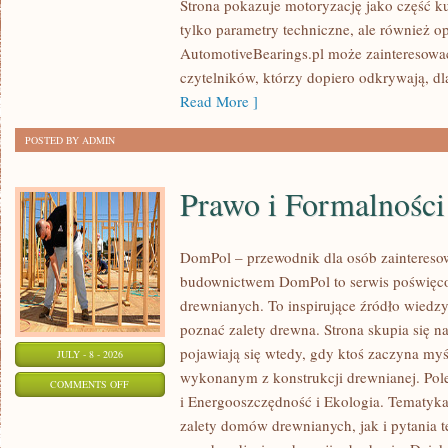
Strona pokazuje motoryzację jako część kul
I
tylko parametry techniczne, ale również o
SPOTKANIA
AutomotiveBearings.pl może zainteresować
KLASYKÓW
czytelników, którzy dopiero odkrywają, d
Read More ]
POSTED BY ADMIN
Prawo i Formalności
DomPol – przewodnik dla osób zainteres
budownictwem DomPol to serwis poświęco
drewnianych. To inspirujące źródło wiedzy 
poznać zalety drewna. Strona skupia się na
pojawiają się wtedy, gdy ktoś zaczyna m
JULY - 8 - 2026
wykonanym z konstrukcji drewnianej. Po
ON
COMMENTS OFF
i Energooszczędność i Ekologia. Tematyk
PRAWO
zalety domów drewnianych, jak i pytania t
I