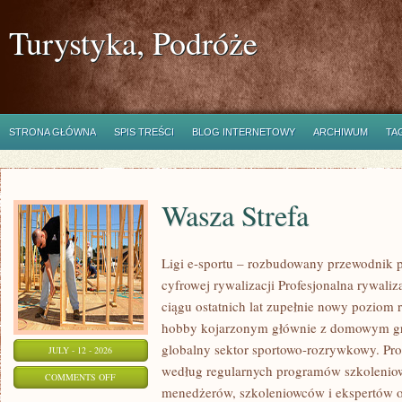
Turystyka, Podróże
STRONA GŁÓWNA
SPIS TREŚCI
BLOG INTERNETOWY
ARCHIWUM
TA
Wasza Strefa
Ligi e-sportu – rozbudowany przewodnik po
cyfrowej rywalizacji Profesjonalna rywal
ciągu ostatnich lat zupełnie nowy poziom 
hobby kojarzonym głównie z domowym gr
globalny sektor sportowo-rozrywkowy. Pro
JULY - 12 - 2026
według regularnych programów szkoleniow
ON
COMMENTS OFF
menedżerów, szkoleniowców i ekspertów o
WASZA