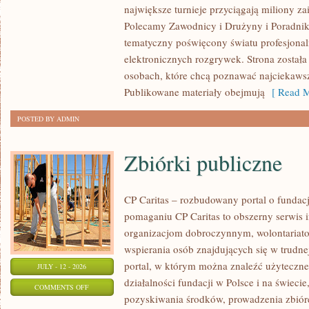
największe turnieje przyciągają miliony z
STREFA
Polecamy Zawodnicy i Drużyny i Poradniki i
tematyczny poświęcony światu profesjonal
elektronicznych rozgrywek. Strona został
osobach, które chcą poznawać najciekawsze
Publikowane materiały obejmują
[ Read M
POSTED BY ADMIN
Zbiórki publiczne
CP Caritas – rozbudowany portal o fundac
pomaganiu CP Caritas to obszerny serwis 
organizacjom dobroczynnym, wolontariat
wspierania osób znajdujących się w trudnej 
portal, w którym można znaleźć użyteczne
JULY - 12 - 2026
działalności fundacji w Polsce i na świec
ON
COMMENTS OFF
pozyskiwania środków, prowadzenia zbiór
ZBIÓRKI