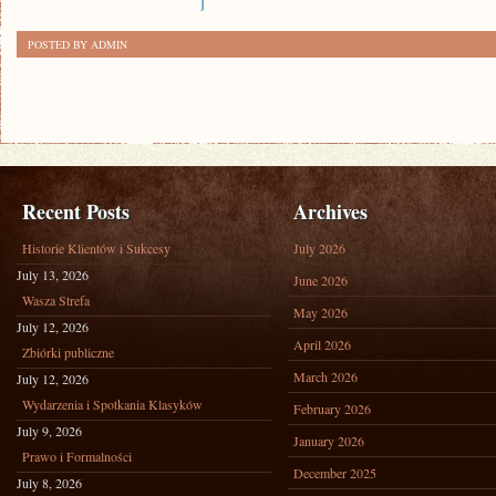
]
POSTED BY ADMIN
Recent Posts
Archives
Historie Klientów i Sukcesy
July 2026
July 13, 2026
June 2026
Wasza Strefa
May 2026
July 12, 2026
April 2026
Zbiórki publiczne
March 2026
July 12, 2026
Wydarzenia i Spotkania Klasyków
February 2026
July 9, 2026
January 2026
Prawo i Formalności
December 2025
July 8, 2026