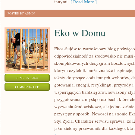
innymi
[ Read More ]
POSTED BY ADMIN
Eko w Domu
Ekos-Sułów to wartościowy blog poświęcon
odpowiedzialność za środowisko nie musi
skomplikowanych decyzji ani kosztownych
którym czytelnik może znaleźć inspiracje,
teksty dotyczące codziennych wyborów, d
JUNE - 27 - 2026
gotowania, energii, recyklingu, przyrody
ON
COMMENTS OFF
wspierających bardziej zrównoważony styl 
EKO
przygotowana z myślą o osobach, które c
W
wyzwania środowiskowe, ale jednocześnie 
DOMU
przystępny sposób. Nowości na stronie Ek
Styl Życia. Charakter serwisu sprawia, że
jako zielony przewodnik dla każdego, kto z