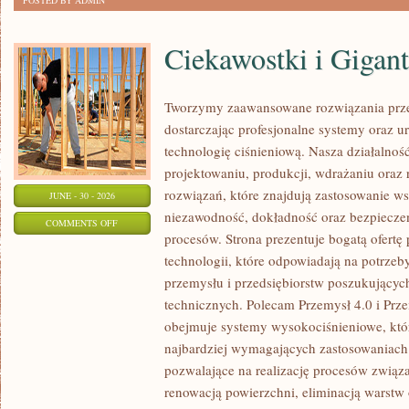
POSTED BY ADMIN
Ciekawostki i Gigan
Tworzymy zaawansowane rozwiązania prze
dostarczając profesjonalne systemy oraz 
technologię ciśnieniową. Nasza działalność
projektowaniu, produkcji, wdrażaniu ora
rozwiązań, które znajdują zastosowanie wsz
JUNE - 30 - 2026
niezawodność, dokładność oraz bezpiec
ON
COMMENTS OFF
procesów. Strona prezentuje bogatą ofertę
CIEKAWOSTKI
technologii, które odpowiadają na potrzeb
I
przemysłu i przedsiębiorstw poszukujący
GIGANTY
technicznych. Polecam Przemysł 4.0 i Prze
ŚWIATA
obejmuje systemy wysokociśnieniowe, któ
najbardziej wymagających zastosowaniac
pozwalające na realizację procesów związ
renowacją powierzchni, eliminacją warst