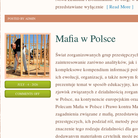
przedstawiane wyłącznie
[ Read More ]
POSTED BY ADMIN
Mafia w Polsce
Świat zorganizowanych grup przestępczych
zainteresowanie zarówno analityków, jak i
kompleksowe kompendium informacji poś
ich ewolucji, organizacji, a także nowym 
prezentuje temat w sposób edukacyjny, kon
JULY - 4 - 2026
zjawisk związanych z działalnością zorga
ON
COMMENTS OFF
w Polsce, na kontynencie europejskim ora
MAFIA
Polecam Mafia w Polsce i Prawo kontra Maf
W
zagadnienia związane z mafią, przedstawia
POLSCE
przestępczych, ich podział ról, metody po
znaczenie tego rodzaju działalności dla go
dodawanym materiałom czytelnik może po