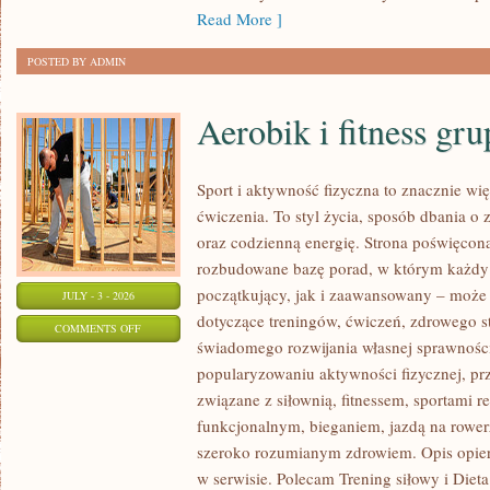
Read More ]
POSTED BY ADMIN
Aerobik i fitness gr
Sport i aktywność fizyczna to znacznie wię
ćwiczenia. To styl życia, sposób dbania o
oraz codzienną energię. Strona poświęcona
rozbudowane bazę porad, w którym każdy
początkujący, jak i zaawansowany – może 
JULY - 3 - 2026
dotyczące treningów, ćwiczeń, zdrowego st
ON
COMMENTS OFF
świadomego rozwijania własnej sprawności
AEROBIK
popularyzowaniu aktywności fizycznej, pr
I
związane z siłownią, fitnessem, sportami r
FITNESS
funkcjonalnym, bieganiem, jazdą na rowerz
GRUPOWY
szeroko rozumianym zdrowiem. Opis opier
w serwisie. Polecam Trening siłowy i Dieta