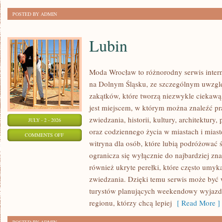
POSTED BY ADMIN
Lubin
Moda Wrocław to różnorodny serwis inte
na Dolnym Śląsku, ze szczególnym uwzgl
zakątków, które tworzą niezwykle ciekawą 
jest miejscem, w którym można znaleźć pr
zwiedzania, historii, kultury, architektury,
JULY - 2 - 2026
oraz codziennego życia w miastach i mias
ON
COMMENTS OFF
witryna dla osób, które lubią podróżowa
LUBIN
ogranicza się wyłącznie do najbardziej zna
również ukryte perełki, które często umyk
zwiedzania. Dzięki temu serwis może być
turystów planujących weekendowy wyjazd,
regionu, którzy chcą lepiej
[ Read More ]