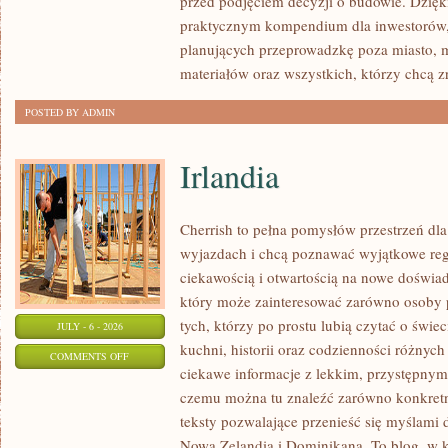
przed podjęciem decyzji o budowie. Dzię
FORMALNOŚCI
praktycznym kompendium dla inwestorów, w
planujących przeprowadzkę poza miasto, 
materiałów oraz wszystkich, którzy chcą 
POSTED BY ADMIN
Irlandia
Cherrish to pełna pomysłów przestrzeń dla
wyjazdach i chcą poznawać wyjątkowe reg
ciekawością i otwartością na nowe doświad
który może zainteresować zarówno osoby p
tych, którzy po prostu lubią czytać o świec
JULY - 6 - 2026
kuchni, historii oraz codzienności różnych
ON
COMMENTS OFF
ciekawe informacje z lekkim, przystępny
IRLANDIA
czemu można tu znaleźć zarówno konkretn
teksty pozwalające przenieść się myślami 
Nowa Zelandia i Dominikana. To blog, w k