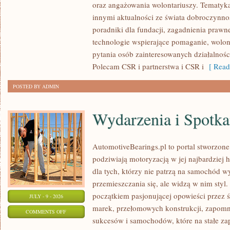
oraz angażowania wolontariuszy. Tematyk
PUBLICZNE
innymi aktualności ze świata dobroczynnoś
poradniki dla fundacji, zagadnienia prawn
technologie wspierające pomaganie, wolon
pytania osób zainteresowanych działalnośc
Polecam CSR i partnerstwa i CSR i
[ Read
POSTED BY ADMIN
Wydarzenia i Spotk
AutomotiveBearings.pl to portal stworzone
podziwiają motoryzacją w jej najbardziej 
dla tych, którzy nie patrzą na samochód w
przemieszczania się, ale widzą w nim styl.
początkiem pasjonującej opowieści przez 
JULY - 9 - 2026
marek, przełomowych konstrukcji, zapom
ON
COMMENTS OFF
sukcesów i samochodów, które na stałe zap
WYDARZENIA