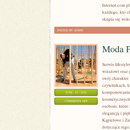
SATELITARNY
Internat.com.p
każdego, kto c
skupia się wok
POSTED BY ADMIN
Moda P
Serwis lifesty
wizażowi oraz 
swój charakter 
czytelnikach, 
komponowania 
JUNE - 15 - 2026
kosmetycznych 
ON
COMMENTS OFF
osobom, które i
MODA
elegancją i pi
PLUS
Kąpielowe i Za
SIZE
dotyczące tego
NA