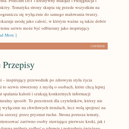
nia. Polecam DIY i kreatywny makijaż i Pielęgnacja i
skóry. Tematyka strony skupia się przede wszystkim na
e ogranicza się wyłącznie do samego malowania twarzy.
pokazuje urodę jako całość, w którym ważne są także dobór
i temu serwis może być odbierany jako inspirujący
d More ]
CONTINUE
 Przepisy
ii – inspirujący przewodnik po zdrowym stylu życia
ii to serwis stworzony z myślą o osobach, które chcą lepiej
 spalania kalorii i szukają konkretnych informacji
uralny sposób. To przestrzeń dla czytelników, którzy nie
ię wyłącznie na chwilowych trendach, lecz wolą spojrzeć na
ia szerzej: przez pryzmat ruchu. Strona porusza tematy,
nteresować zarówno osoby stawiające pierwsze kroki, jak i
d dawna próbują zadbać o zdrowie i potrzebują świeżego