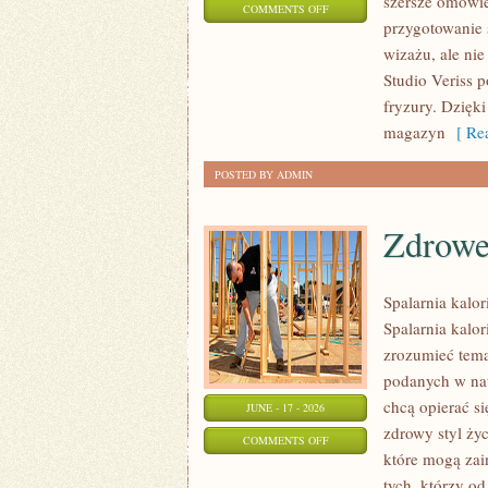
szersze omówie
ON
COMMENTS OFF
przygotowanie 
PROFESJONALNE
wizażu, ale ni
TRIKI
Studio Veriss 
WIZAŻYSTÓW
fryzury. Dzięk
magazyn
[ Rea
POSTED BY ADMIN
Zdrowe
Spalarnia kalor
Spalarnia kalor
zrozumieć temat
podanych w nat
chcą opierać s
JUNE - 17 - 2026
zdrowy styl życ
ON
COMMENTS OFF
które mogą zai
ZDROWE
tych, którzy o