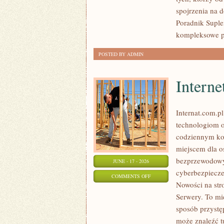
PRZEPISY
spojrzenia na 
Poradnik Suple
kompleksowe p
POSTED BY ADMIN
Interne
Internat.com.p
technologiom o
codziennym kor
miejscem dla os
bezprzewodowy
JUNE - 17 - 2026
cyberbezpiecze
ON
COMMENTS OFF
Nowości na str
INTERNET
Serwery. To mi
RADIOWY
sposób przystę
I
może znaleźć t