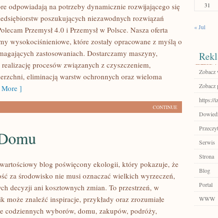
31
tóre odpowiadają na potrzeby dynamicznie rozwijającego się
zedsiębiorstw poszukujących niezawodnych rozwiązań
« Jul
Polecam Przemysł 4.0 i Przemysł w Polsce. Nasza oferta
my wysokociśnieniowe, które zostały opracowane z myślą o
ymagających zastosowaniach. Dostarczamy maszyny,
Rekl
 realizację procesów związanych z czyszczeniem,
Zobacz w
erzchni, eliminacją warstw ochronnych oraz wieloma
Zobacz 
 More ]
https://i
CONTINUE
Dowiedz 
Przeczyt
 Domu
Serwis
Strona
wartościowy blog poświęcony ekologii, który pokazuje, że
Blog
ść za środowisko nie musi oznaczać wielkich wyrzeczeń,
Portal
h decyzji ani kosztownych zmian. To przestrzeń, w
ik może znaleźć inspiracje, przykłady oraz zrozumiałe
WWW
ące codziennych wyborów, domu, zakupów, podróży,