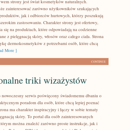
em strony jest świat kosmetyków naturalnych.
oże zainteresować zarówno użytkowników szukających
roduktów, jak i odbiorców hurtowych, którzy poszukują
zerokim zastosowaniu. Charakter strony jest ofertowy,
a się na produktach, które odpowiadają na codzienne
ne z pielęgnacją skóry, włosów oraz całego ciała. Strona
tykę dermokosmetyków z potrzebami osób, które chcą
d More ]
CONTINUE
onalne triki wizażystów
 to nowoczesny serwis poświęcony świadomemu dbaniu o
aktycznym poradom dla osób, które chcą lepiej poznać
trona ma charakter inspiracyjny i łączy w sobie tematy
lęgnacją skóry. To portal dla osób zainteresowanych
tórym można znaleźć zarówno proste instrukcje, jak i