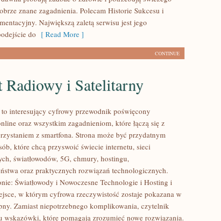
dobrze znane zagadnienia. Polecam Historie Sukcesu i
mentacyjny. Największą zaletą serwisu jest jego
odejście do
[ Read More ]
CONTINUE
t Radiowy i Satelitarny
l to interesujący cyfrowy przewodnik poświęcony
nline oraz wszystkim zagadnieniom, które łączą się z
zystaniem z smartfona. Strona może być przydatnym
ób, które chcą przyswoić świecie internetu, sieci
ch, światłowodów, 5G, chmury, hostingu,
ństwa oraz praktycznych rozwiązań technologicznych.
onie: Światłowody i Nowoczesne Technologie i Hosting i
ejsce, w którym cyfrowa rzeczywistość zostaje pokazana w
pny. Zamiast niepotrzebnego komplikowania, czytelnik
u wskazówki, które pomagają zrozumieć nowe rozwiązania.