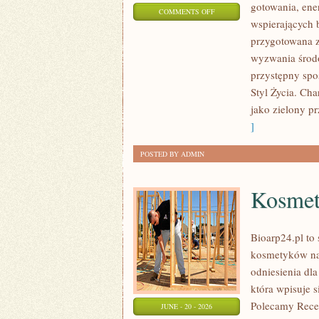
gotowania, ene
ON
COMMENTS OFF
wspierających 
EKO
przygotowana z
W
wyzwania środo
DOMU
przystępny spo
Styl Życia. Ch
jako zielony pr
]
POSTED BY ADMIN
Kosmet
Bioarp24.pl to 
kosmetyków nat
odniesienia dla
która wpisuje s
Polecamy Recen
JUNE - 20 - 2026