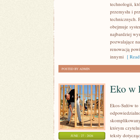
technologii, k
I
przemysłu i pr
GIGANTY
technicznych. 
ŚWIATA
obejmuje syste
najbardziej w
pozwalające na
renowacją powi
innymi
[ Read
POSTED BY ADMIN
Eko w
Ekos-Sułów to 
odpowiedzialno
skomplikowanyc
którym czyteln
teksty dotycz
JUNE - 27 - 2026