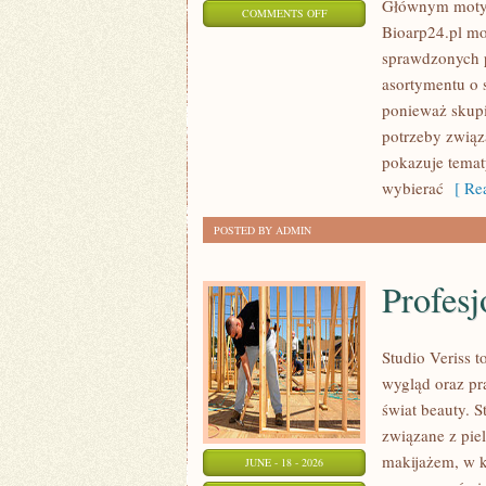
Głównym motyw
ON
COMMENTS OFF
Bioarp24.pl m
KOSMETYKI
sprawdzonych p
asortymentu o s
ponieważ skupi
potrzeby związa
pokazuje tema
wybierać
[ Rea
POSTED BY ADMIN
Profesj
Studio Veriss
wygląd oraz pr
świat beauty. S
związane z pie
makijażem, w k
JUNE - 18 - 2026