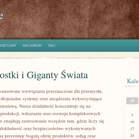
e
ERNETOWY
ARCHIWUM
TAGI
stki i Giganty Świata
Kale
ansowane rozwiązania przeznaczone dla przemysłu,
rofesjonalne systemy oraz urządzenia wykorzystujące
M
nieniową. Nasza działalność koncentruje się na
 produkcji, wdrażaniu oraz rozwoju kompleksowych
3
e znajdują zastosowanie wszędzie tam, gdzie liczy się
10
 dokładność oraz bezpieczeństwo wykonywanych
17
na prezentuje bogatą ofertę produktów, usług oraz
24