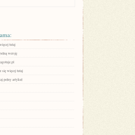
ama:
ięcej tutaj
pełną wersję
zagotuje.pl
się więcej tutaj
aj pełny artykuł