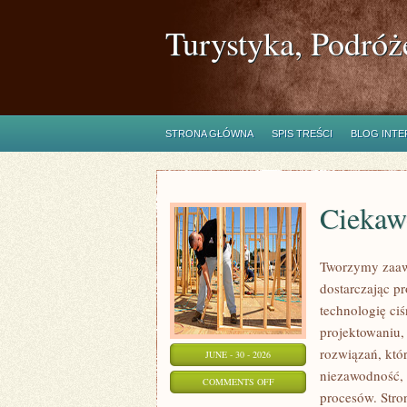
Turystyka, Podróż
STRONA GŁÓWNA
SPIS TREŚCI
BLOG INT
Ciekawo
Tworzymy zaaw
dostarczając p
technologię ciś
projektowaniu,
rozwiązań, któr
JUNE - 30 - 2026
niezawodność,
ON
COMMENTS OFF
procesów. Stro
CIEKAWOSTKI