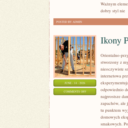
Ważnym element
CO
dobry styl nie
[
DZIEŃ
POSTED BY ADMIN
Ikony 
Orientalno-przy
stworzony z my
nieoczywiste sm
internetowa pr
eksperymentują
JUNE - 14 - 2026
odpowiednio do
ON
COMMENTS OFF
najprostsze da
IKONY
zapachów, ale j
PERFUMERYJNE
tu punktem wyjś
domowych eksp
smakowych. Po