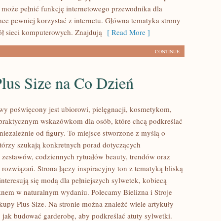
l może pełnić funkcję internetowego przewodnika dla
hce pewniej korzystać z internetu. Główna tematyka strony
ół sieci komputerowych. Znajdują
[ Read More ]
CONTINUE
lus Size na Co Dzień
lowy poświęcony jest ubiorowi, pielęgnacji, kosmetykom,
praktycznym wskazówkom dla osób, które chcą podkreślać
niezależnie od figury. To miejsce stworzone z myślą o
którzy szukają konkretnych porad dotyczących
zestawów, codziennych rytuałów beauty, trendów oraz
rozwiązań. Strona łączy inspiracyjny ton z tematyką bliską
nteresują się modą dla pełniejszych sylwetek, kobiecą
ęknem w naturalnym wydaniu. Polecamy Bielizna i Stroje
kupy Plus Size. Na stronie można znaleźć wiele artykuły
, jak budować garderobę, aby podkreślać atuty sylwetki.