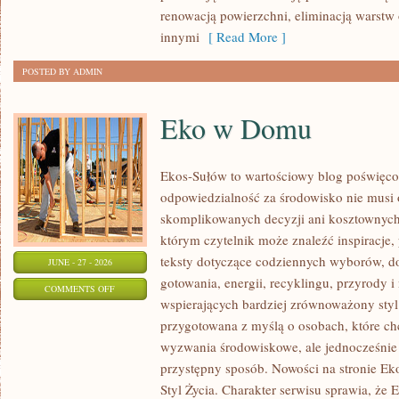
renowacją powierzchni, eliminacją warst
innymi
[ Read More ]
POSTED BY ADMIN
Eko w Domu
Ekos-Sułów to wartościowy blog poświęcon
odpowiedzialność za środowisko nie musi
skomplikowanych decyzji ani kosztownych
którym czytelnik może znaleźć inspiracje,
teksty dotyczące codziennych wyborów, d
JUNE - 27 - 2026
gotowania, energii, recyklingu, przyrody
ON
COMMENTS OFF
wspierających bardziej zrównoważony styl 
EKO
przygotowana z myślą o osobach, które c
W
wyzwania środowiskowe, ale jednocześnie 
DOMU
przystępny sposób. Nowości na stronie Ek
Styl Życia. Charakter serwisu sprawia, że