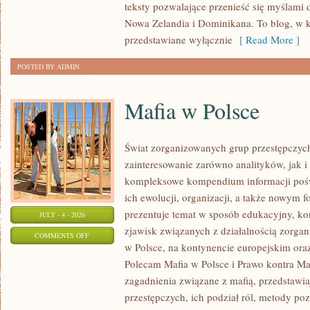
teksty pozwalające przenieść się myślami 
Nowa Zelandia i Dominikana. To blog, w k
przedstawiane wyłącznie
[ Read More ]
POSTED BY ADMIN
Mafia w Polsce
Świat zorganizowanych grup przestępczych
zainteresowanie zarówno analityków, jak i
kompleksowe kompendium informacji poś
ich ewolucji, organizacji, a także nowym 
prezentuje temat w sposób edukacyjny, kon
JULY - 4 - 2026
zjawisk związanych z działalnością zorga
ON
COMMENTS OFF
w Polsce, na kontynencie europejskim ora
MAFIA
Polecam Mafia w Polsce i Prawo kontra Maf
W
zagadnienia związane z mafią, przedstawia
POLSCE
przestępczych, ich podział ról, metody po