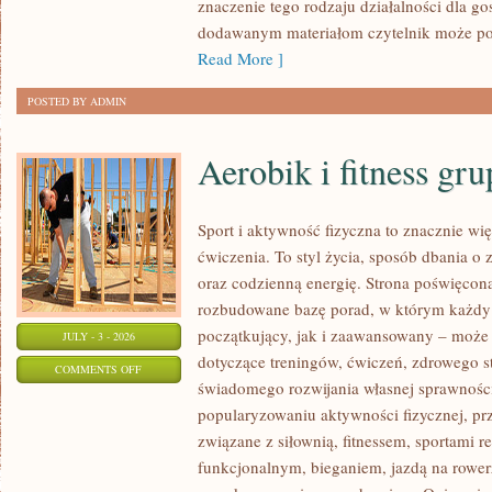
znaczenie tego rodzaju działalności dla go
dodawanym materiałom czytelnik może po
Read More ]
POSTED BY ADMIN
Aerobik i fitness gr
Sport i aktywność fizyczna to znacznie wię
ćwiczenia. To styl życia, sposób dbania o
oraz codzienną energię. Strona poświęcona
rozbudowane bazę porad, w którym każdy
początkujący, jak i zaawansowany – może 
JULY - 3 - 2026
dotyczące treningów, ćwiczeń, zdrowego st
ON
COMMENTS OFF
świadomego rozwijania własnej sprawności
AEROBIK
popularyzowaniu aktywności fizycznej, pr
I
związane z siłownią, fitnessem, sportami r
FITNESS
funkcjonalnym, bieganiem, jazdą na rowerz
GRUPOWY