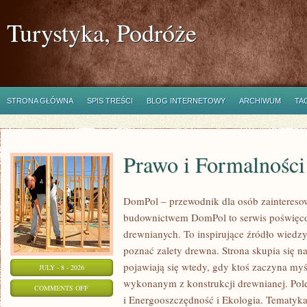
Turystyka, Podróże
STRONA GŁÓWNA
SPIS TREŚCI
BLOG INTERNETOWY
ARCHIWUM
TA
Prawo i Formalności
DomPol – przewodnik dla osób zainteres
budownictwem DomPol to serwis poświęco
drewnianych. To inspirujące źródło wiedzy 
poznać zalety drewna. Strona skupia się na
pojawiają się wtedy, gdy ktoś zaczyna m
JULY - 8 - 2026
wykonanym z konstrukcji drewnianej. Po
ON
COMMENTS OFF
i Energooszczędność i Ekologia. Tematyk
PRAWO