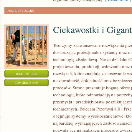
POSTED BY ADMIN
Ciekawostki i Gigan
Tworzymy zaawansowane rozwiązania prze
dostarczając profesjonalne systemy oraz 
technologię ciśnieniową. Nasza działalność
projektowaniu, produkcji, wdrażaniu ora
rozwiązań, które znajdują zastosowanie wsz
JUNE - 30 - 2026
niezawodność, dokładność oraz bezpiec
ON
COMMENTS OFF
procesów. Strona prezentuje bogatą ofertę
CIEKAWOSTKI
technologii, które odpowiadają na potrzeb
I
przemysłu i przedsiębiorstw poszukujący
GIGANTY
technicznych. Polecam Przemysł 4.0 i Prze
ŚWIATA
obejmuje systemy wysokociśnieniowe, któ
najbardziej wymagających zastosowaniac
pozwalające na realizację procesów związ