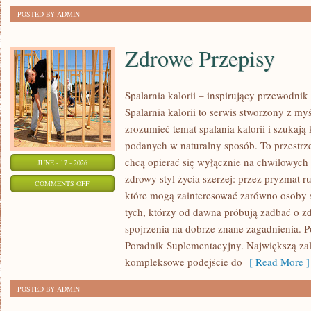
POSTED BY ADMIN
Zdrowe Przepisy
Spalarnia kalorii – inspirujący przewodni
Spalarnia kalorii to serwis stworzony z myś
zrozumieć temat spalania kalorii i szukają
podanych w naturalny sposób. To przestrze
chcą opierać się wyłącznie na chwilowych 
JUNE - 17 - 2026
zdrowy styl życia szerzej: przez pryzmat r
ON
COMMENTS OFF
które mogą zainteresować zarówno osoby st
ZDROWE
tych, którzy od dawna próbują zadbać o zd
PRZEPISY
spojrzenia na dobrze znane zagadnienia. P
Poradnik Suplementacyjny. Największą zale
kompleksowe podejście do
[ Read More ]
POSTED BY ADMIN