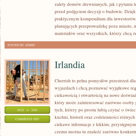
zalety domów drewnianych, jak i pytania t
I
przed podjęciem decyzji o budowie. Dzię
FORMALNOŚCI
praktycznym kompendium dla inwestorów, w
planujących przeprowadzkę poza miasto, 
materiałów oraz wszystkich, którzy chcą 
POSTED BY ADMIN
Irlandia
Cherrish to pełna pomysłów przestrzeń dla
wyjazdach i chcą poznawać wyjątkowe reg
ciekawością i otwartością na nowe doświad
który może zainteresować zarówno osoby p
tych, którzy po prostu lubią czytać o świec
JULY - 6 - 2026
kuchni, historii oraz codzienności różnych
ON
COMMENTS OFF
ciekawe informacje z lekkim, przystępny
IRLANDIA
czemu można tu znaleźć zarówno konkretn