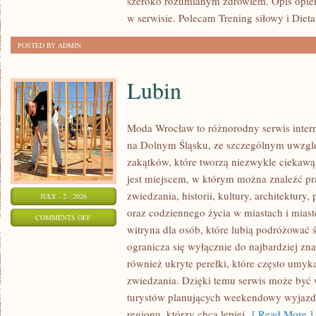
szeroko rozumianym zdrowiem. Opis opier
w serwisie. Polecam Trening siłowy i Dieta
POSTED BY ADMIN
Lubin
Moda Wrocław to różnorodny serwis inte
na Dolnym Śląsku, ze szczególnym uwzgl
zakątków, które tworzą niezwykle ciekawą 
jest miejscem, w którym można znaleźć pr
zwiedzania, historii, kultury, architektury,
JULY - 2 - 2026
oraz codziennego życia w miastach i mias
ON
COMMENTS OFF
witryna dla osób, które lubią podróżowa
LUBIN
ogranicza się wyłącznie do najbardziej zna
również ukryte perełki, które często umyk
zwiedzania. Dzięki temu serwis może być
turystów planujących weekendowy wyjazd,
regionu, którzy chcą lepiej
[ Read More ]