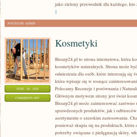
jako zielony przewodnik dla każdego, kto z
]
POSTED BY ADMIN
Kosmetyki
Bioarp24.pl to strona internetowa, która k
kosmetyków naturalnych. Strona może być
odniesienia dla osób, które interesują się 
która wpisuje się w rosnące zainteresowani
Polecamy Recenzje i porównania i Naturaln
JUNE - 20 - 2026
Głównym motywem strony jest świat kosm
ON
COMMENTS OFF
Bioarp24.pl może zainteresować zarówno
KOSMETYKI
sprawdzonych produktów, jak i odbiorców
asortymentu o szerokim zastosowaniu. Char
ponieważ skupia się na produktach, które
potrzeby związane z pielęgnacją skóry, wło