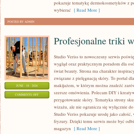
pokazuje tematykę dermokosmetyków z po
wybierać
[ Read More ]
POSTED BY ADMIN
Profesjonalne triki 
Studio Veriss to nowoczesny serwis pośw
wygląd oraz praktycznym poradom dla osób
świat beauty. Strona ma charakter inspirac
związane z pielęgnacją skóry. To portal d
makijażem, w którym można znaleźć zarówn
JUNE - 18 - 2026
szersze omówienia. Polecam DIY i kreatywn
ON
COMMENTS OFF
przygotowanie skóry. Tematyka strony sku
PROFESJONALNE
wizażu, ale nie ogranicza się wyłącznie 
TRIKI
Studio Veriss pokazuje urodę jako całość,
WIZAŻYSTÓW
fryzury. Dzięki temu serwis może być odbi
magazyn
[ Read More ]