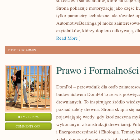
sukcesów i samochodów, które na stałe zap
WYDARZENIA
Strona pokazuje motoryzację jako część kul
I
tylko parametry techniczne, ale również o
SPOTKANIA
AutomotiveBearings.pl może zainteresować
KLASYKÓW
czytelników, którzy dopiero odkrywają, d
Read More ]
POSTED BY ADMIN
Prawo i Formalności
DomPol – przewodnik dla osób zainteres
budownictwem DomPol to serwis poświęco
drewnianych. To inspirujące źródło wiedzy 
poznać zalety drewna. Strona skupia się na
pojawiają się wtedy, gdy ktoś zaczyna m
JULY - 8 - 2026
wykonanym z konstrukcji drewnianej. Po
ON
COMMENTS OFF
i Energooszczędność i Ekologia. Tematyk
PRAWO
zalety domów drewnianych, jak i pytania t