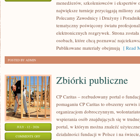
menedżerów, szkoleniowców i ekspertów o
WASZA
największe turnieje przyciągają miliony z
STREFA
Polecamy Zawodnicy i Drużyny i Poradniki i
tematyczny poświęcony światu profesjonal
elektronicznych rozgrywek. Strona został
osobach, które chcą poznawać najciekawsze
Publikowane materiały obejmują
[ Read M
POSTED BY ADMIN
Zbiórki publiczne
CP Caritas – rozbudowany portal o fundac
pomaganiu CP Caritas to obszerny serwis 
organizacjom dobroczynnym, wolontariat
wspierania osób znajdujących się w trudnej 
portal, w którym można znaleźć użyteczne
JULY - 12 - 2026
działalności fundacji w Polsce i na świec
ON
COMMENTS OFF