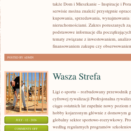
także Dom i Mieszkanie – Inspiracje i Po
KLIENTÓW
serwisie można znaleźć przystępnie oprac
I
kupowania, sprzedawania, wynajmowania i
SUKCESY
nieruchomościami. Zakres poruszanych z
podstawowe informacje dla początkujących
tematy związane z inwestowaniem, analizo
finansowaniem zakupu czy obserwowanie
POSTED BY ADMIN
Wasza Strefa
Ligi e-sportu – rozbudowany przewodnik po
cyfrowej rywalizacji Profesjonalna rywal
ciągu ostatnich lat zupełnie nowy poziom 
hobby kojarzonym głównie z domowym gr
globalny sektor sportowo-rozrywkowy. Pro
JULY - 12 - 2026
według regularnych programów szkoleniow
ON
COMMENTS OFF