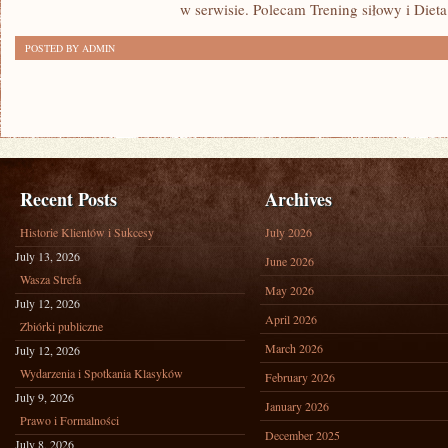
w serwisie. Polecam Trening siłowy i Dieta
POSTED BY ADMIN
Recent Posts
Archives
Historie Klientów i Sukcesy
July 2026
July 13, 2026
June 2026
Wasza Strefa
May 2026
July 12, 2026
April 2026
Zbiórki publiczne
March 2026
July 12, 2026
Wydarzenia i Spotkania Klasyków
February 2026
July 9, 2026
January 2026
Prawo i Formalności
December 2025
July 8, 2026