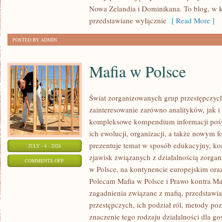
Nowa Zelandia i Dominikana. To blog, w k
przedstawiane wyłącznie
[ Read More ]
POSTED BY ADMIN
Mafia w Polsce
Świat zorganizowanych grup przestępczych
zainteresowanie zarówno analityków, jak i
kompleksowe kompendium informacji poś
ich ewolucji, organizacji, a także nowym 
prezentuje temat w sposób edukacyjny, kon
JULY - 4 - 2026
zjawisk związanych z działalnością zorga
ON
COMMENTS OFF
w Polsce, na kontynencie europejskim ora
MAFIA
Polecam Mafia w Polsce i Prawo kontra Maf
W
zagadnienia związane z mafią, przedstawia
POLSCE
przestępczych, ich podział ról, metody po
znaczenie tego rodzaju działalności dla go