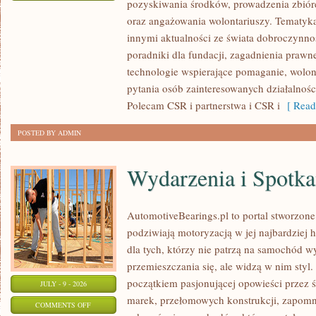
pozyskiwania środków, prowadzenia zbiór
ZBIÓRKI
oraz angażowania wolontariuszy. Tematyk
PUBLICZNE
innymi aktualności ze świata dobroczynnoś
poradniki dla fundacji, zagadnienia prawn
technologie wspierające pomaganie, wolon
pytania osób zainteresowanych działalnośc
Polecam CSR i partnerstwa i CSR i
[ Read
POSTED BY ADMIN
Wydarzenia i Spotk
AutomotiveBearings.pl to portal stworzone
podziwiają motoryzacją w jej najbardziej 
dla tych, którzy nie patrzą na samochód w
przemieszczania się, ale widzą w nim styl.
początkiem pasjonującej opowieści przez 
JULY - 9 - 2026
marek, przełomowych konstrukcji, zapom
ON
COMMENTS OFF