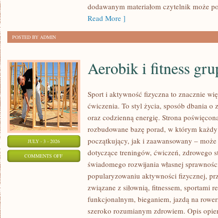
dodawanym materiałom czytelnik może po
Read More ]
POSTED BY ADMIN
Aerobik i fitness gr
Sport i aktywność fizyczna to znacznie wię
ćwiczenia. To styl życia, sposób dbania o
oraz codzienną energię. Strona poświęcona
rozbudowane bazę porad, w którym każdy
początkujący, jak i zaawansowany – może 
JULY - 3 - 2026
dotyczące treningów, ćwiczeń, zdrowego st
ON
COMMENTS OFF
świadomego rozwijania własnej sprawności
AEROBIK
popularyzowaniu aktywności fizycznej, pr
I
związane z siłownią, fitnessem, sportami r
FITNESS
funkcjonalnym, bieganiem, jazdą na rowerz
GRUPOWY
szeroko rozumianym zdrowiem. Opis opier