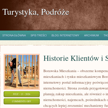
Turystyka, Podróże
STRONA GŁÓWNA
SPIS TREŚCI
BLOG INTERNETOWY
ARCHIWUM
TA
Historie Klientów i
Borawska Mieszkania – obszerne kompend
mieszkaniach i rynku mieszkaniowym Bor
internetowy portal informacyjny poświęco
nieruchomości. Strona została przygotowa
planują zakup mieszkania, ale również o i
JULY - 13 - 2026
nieruchomości, najemcach, pośrednikach o
ON
COMMENTS OFF
chcących lepiej zrozumieć mechanizmy f
HISTORIE