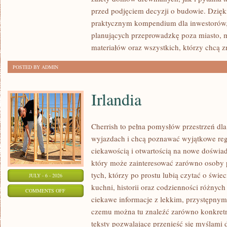
I
przed podjęciem decyzji o budowie. Dzię
FORMALNOŚCI
praktycznym kompendium dla inwestorów, w
planujących przeprowadzkę poza miasto, 
materiałów oraz wszystkich, którzy chcą 
POSTED BY ADMIN
Irlandia
Cherrish to pełna pomysłów przestrzeń dla
wyjazdach i chcą poznawać wyjątkowe reg
ciekawością i otwartością na nowe doświad
który może zainteresować zarówno osoby p
tych, którzy po prostu lubią czytać o świec
JULY - 6 - 2026
kuchni, historii oraz codzienności różnych
ON
COMMENTS OFF
ciekawe informacje z lekkim, przystępny
IRLANDIA
czemu można tu znaleźć zarówno konkretn
teksty pozwalające przenieść się myślami 