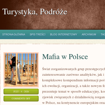
Turystyka, Podróże
STRONA GŁÓWNA
SPIS TREŚCI
BLOG INTERNETOWY
ARCHIWUM
TA
Mafia w Polsce
Świat zorganizowanych grup przestępczych
zainteresowanie zarówno analityków, jak i
kompleksowe kompendium informacji poś
ich ewolucji, organizacji, a także nowym 
prezentuje temat w sposób edukacyjny, kon
JULY - 4 - 2026
zjawisk związanych z działalnością zorga
ON
COMMENTS OFF
w Polsce, na kontynencie europejskim ora
MAFIA