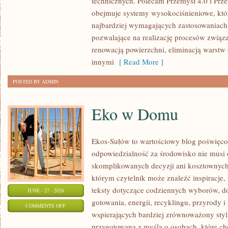
technicznych. Polecam Przemysł 4.0 i Prze
ŚWIATA
obejmuje systemy wysokociśnieniowe, któ
najbardziej wymagających zastosowaniac
pozwalające na realizację procesów związ
renowacją powierzchni, eliminacją warst
innymi
[ Read More ]
POSTED BY ADMIN
Eko w Domu
Ekos-Sułów to wartościowy blog poświęcon
odpowiedzialność za środowisko nie musi
skomplikowanych decyzji ani kosztownych
którym czytelnik może znaleźć inspiracje,
teksty dotyczące codziennych wyborów, d
JUNE - 27 - 2026
gotowania, energii, recyklingu, przyrody
ON
COMMENTS OFF
wspierających bardziej zrównoważony styl 
EKO
przygotowana z myślą o osobach, które c