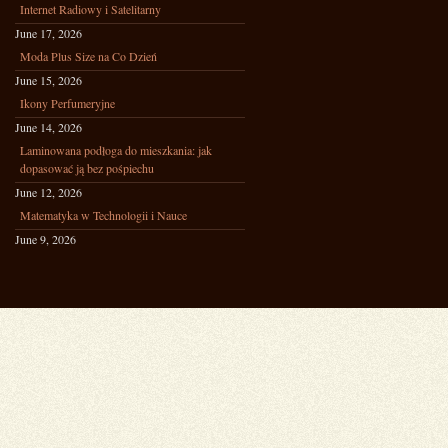
Internet Radiowy i Satelitarny
June 17, 2026
Moda Plus Size na Co Dzień
June 15, 2026
Ikony Perfumeryjne
June 14, 2026
Laminowana podłoga do mieszkania: jak
dopasować ją bez pośpiechu
June 12, 2026
Matematyka w Technologii i Nauce
June 9, 2026