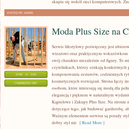
skupia się wokół sieci komputerowych. Zn
POSTED BY ADMIN
Moda Plus Size na 
Serwis lifestylowy poświęcony jest ubioro
wizażowi oraz praktycznym wskazówkom dl
swój charakter niezależnie od figury. To m
czytelnikach, którzy szukają konkretnych
komponowania zestawów, codziennych ryt
JUNE - 15 - 2026
kosmetycznych rozwiązań. Strona łączy ins
ON
COMMENTS OFF
osobom, które interesują się modą dla peł
MODA
elegancją i pięknem w naturalnym wydaniu
PLUS
Kąpielowe i Zakupy Plus Size. Na stronie 
SIZE
dotyczące tego, jak budować garderobę, ab
NA
Ważnym elementem serwisu są porady styli
CO
dobry styl nie
[ Read More ]
DZIEŃ