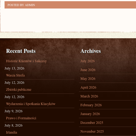
POSTED BY ADMIN
Recent Posts
Archives
Historie Klientów i Sukcesy
July 2026
July 13, 2026
June 2026
Wasza Strefa
May 2026
July 12, 2026
April 2026
Zbiórki publiczne
March 2026
July 12, 2026
Wydarzenia i Spotkania Klasyków
February 2026
July 9, 2026
January 2026
Prawo i Formalności
December 2025
July 8, 2026
November 2025
Irlandia