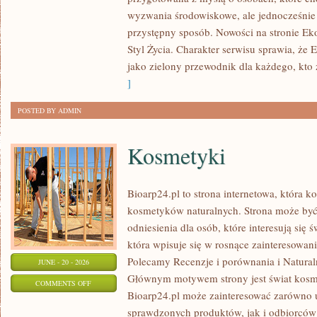
W
wyzwania środowiskowe, ale jednocześnie 
DOMU
przystępny sposób. Nowości na stronie Ek
Styl Życia. Charakter serwisu sprawia, że
jako zielony przewodnik dla każdego, kto z
]
POSTED BY ADMIN
Kosmetyki
Bioarp24.pl to strona internetowa, która k
kosmetyków naturalnych. Strona może być
odniesienia dla osób, które interesują się 
która wpisuje się w rosnące zainteresowani
Polecamy Recenzje i porównania i Naturaln
JUNE - 20 - 2026
Głównym motywem strony jest świat kosm
ON
COMMENTS OFF
Bioarp24.pl może zainteresować zarówno
KOSMETYKI
sprawdzonych produktów, jak i odbiorców