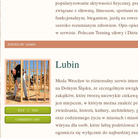
popularyzowaniu aktywności fizycznej, pr
I
związane z siłownią, fitnessem, sportami r
FITNESS
funkcjonalnym, bieganiem, jazdą na rowerz
GRUPOWY
szeroko rozumianym zdrowiem. Opis opier
w serwisie. Polecam Trening siłowy i Dieta
POSTED BY ADMIN
Lubin
Moda Wrocław to różnorodny serwis inte
na Dolnym Śląsku, ze szczególnym uwzgl
zakątków, które tworzą niezwykle ciekawą 
jest miejscem, w którym można znaleźć pr
zwiedzania, historii, kultury, architektury,
JULY - 2 - 2026
oraz codziennego życia w miastach i mias
ON
COMMENTS OFF
witryna dla osób, które lubią podróżowa
LUBIN
ogranicza się wyłącznie do najbardziej zna