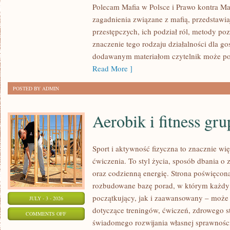
Polecam Mafia w Polsce i Prawo kontra Maf
W
zagadnienia związane z mafią, przedstawia
POLSCE
przestępczych, ich podział ról, metody po
znaczenie tego rodzaju działalności dla go
dodawanym materiałom czytelnik może po
Read More ]
POSTED BY ADMIN
Aerobik i fitness gr
Sport i aktywność fizyczna to znacznie wię
ćwiczenia. To styl życia, sposób dbania o
oraz codzienną energię. Strona poświęcona
rozbudowane bazę porad, w którym każdy
początkujący, jak i zaawansowany – może 
JULY - 3 - 2026
dotyczące treningów, ćwiczeń, zdrowego st
ON
COMMENTS OFF
świadomego rozwijania własnej sprawności
AEROBIK