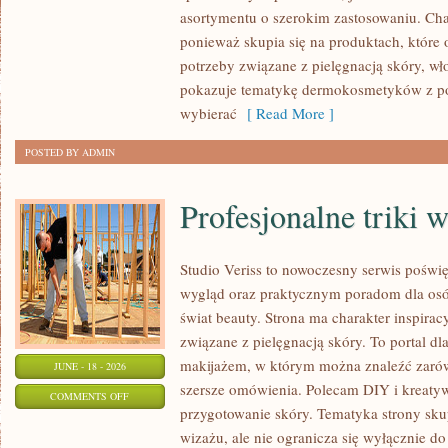
asortymentu o szerokim zastosowaniu. Char
ponieważ skupia się na produktach, które
potrzeby związane z pielęgnacją skóry, wło
pokazuje tematykę dermokosmetyków z po
wybierać
[ Read More ]
POSTED BY ADMIN
Profesjonalne triki 
Studio Veriss to nowoczesny serwis pośw
wygląd oraz praktycznym poradom dla osób
świat beauty. Strona ma charakter inspirac
związane z pielęgnacją skóry. To portal d
makijażem, w którym można znaleźć zarówn
JUNE - 18 - 2026
szersze omówienia. Polecam DIY i kreatywn
ON
COMMENTS OFF
przygotowanie skóry. Tematyka strony sku
PROFESJONALNE
wizażu, ale nie ogranicza się wyłącznie 
TRIKI