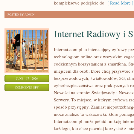
kompleksowe podejście do
[ Read More ]
POSTED BY ADMIN
Internet Radiowy i S
Internat.com.pl to interesujący cyfrowy 
technologiom online oraz wszystkim zagadn
codziennym korzystaniem z smartfona. St
miejscem dla osób, które chcą przyswoić św
bezprzewodowych, światłowodów, 5G, chm
JUNE - 17 - 2026
cyberbezpieczeństwa oraz praktycznych r
ON
COMMENTS OFF
Nowości na stronie: Światłowody i Nowocz
INTERNET
Serwery. To miejsce, w którym cyfrowa rz
RADIOWY
sposób przystępny. Zamiast niepotrzebneg
I
może znaleźć tu wskazówki, które pomaga
SATELITARNY
Internat.com.pl może pełnić funkcję inte
każdego, kto chce pewniej korzystać z int