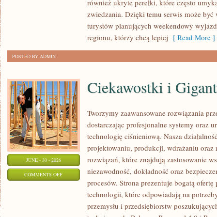
również ukryte perełki, które często umyk
zwiedzania. Dzięki temu serwis może być
turystów planujących weekendowy wyjazd,
regionu, którzy chcą lepiej
[ Read More ]
POSTED BY ADMIN
Ciekawostki i Gigan
Tworzymy zaawansowane rozwiązania prze
dostarczając profesjonalne systemy oraz 
technologię ciśnieniową. Nasza działalność
projektowaniu, produkcji, wdrażaniu ora
rozwiązań, które znajdują zastosowanie wsz
JUNE - 30 - 2026
niezawodność, dokładność oraz bezpiec
ON
COMMENTS OFF
procesów. Strona prezentuje bogatą ofertę
CIEKAWOSTKI
technologii, które odpowiadają na potrzeb
I
przemysłu i przedsiębiorstw poszukujący
GIGANTY