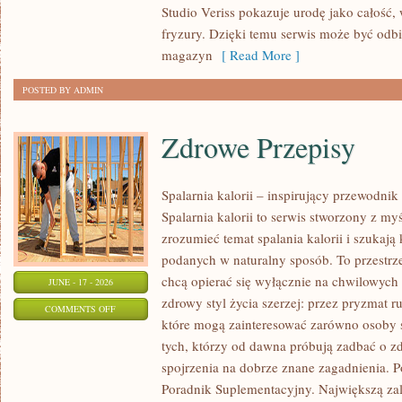
Studio Veriss pokazuje urodę jako całość,
WIZAŻYSTÓW
fryzury. Dzięki temu serwis może być odbi
magazyn
[ Read More ]
POSTED BY ADMIN
Zdrowe Przepisy
Spalarnia kalorii – inspirujący przewodni
Spalarnia kalorii to serwis stworzony z myś
zrozumieć temat spalania kalorii i szukają
podanych w naturalny sposób. To przestrze
chcą opierać się wyłącznie na chwilowych 
JUNE - 17 - 2026
zdrowy styl życia szerzej: przez pryzmat r
ON
COMMENTS OFF
które mogą zainteresować zarówno osoby st
ZDROWE
tych, którzy od dawna próbują zadbać o zd
PRZEPISY
spojrzenia na dobrze znane zagadnienia. P
Poradnik Suplementacyjny. Największą zale