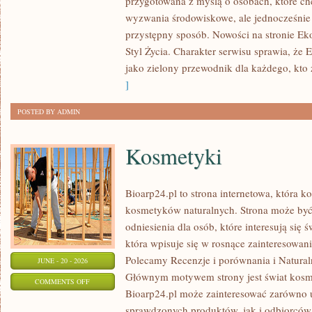
przygotowana z myślą o osobach, które c
W
wyzwania środowiskowe, ale jednocześnie 
DOMU
przystępny sposób. Nowości na stronie Ek
Styl Życia. Charakter serwisu sprawia, że
jako zielony przewodnik dla każdego, kto z
]
POSTED BY ADMIN
Kosmetyki
Bioarp24.pl to strona internetowa, która k
kosmetyków naturalnych. Strona może być
odniesienia dla osób, które interesują się 
która wpisuje się w rosnące zainteresowani
Polecamy Recenzje i porównania i Naturaln
JUNE - 20 - 2026
Głównym motywem strony jest świat kosm
ON
COMMENTS OFF
Bioarp24.pl może zainteresować zarówno
KOSMETYKI
sprawdzonych produktów, jak i odbiorców