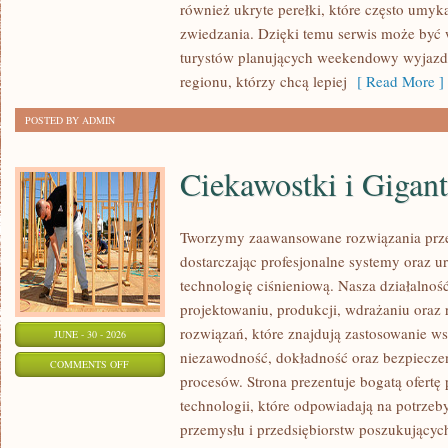
również ukryte perełki, które często umyk
zwiedzania. Dzięki temu serwis może być
turystów planujących weekendowy wyjazd,
regionu, którzy chcą lepiej
[ Read More ]
POSTED BY ADMIN
Ciekawostki i Gigan
Tworzymy zaawansowane rozwiązania prze
dostarczając profesjonalne systemy oraz 
technologię ciśnieniową. Nasza działalność
projektowaniu, produkcji, wdrażaniu ora
rozwiązań, które znajdują zastosowanie wsz
JUNE - 30 - 2026
niezawodność, dokładność oraz bezpiec
ON
COMMENTS OFF
procesów. Strona prezentuje bogatą ofertę
CIEKAWOSTKI
technologii, które odpowiadają na potrzeb
I
przemysłu i przedsiębiorstw poszukujący
GIGANTY