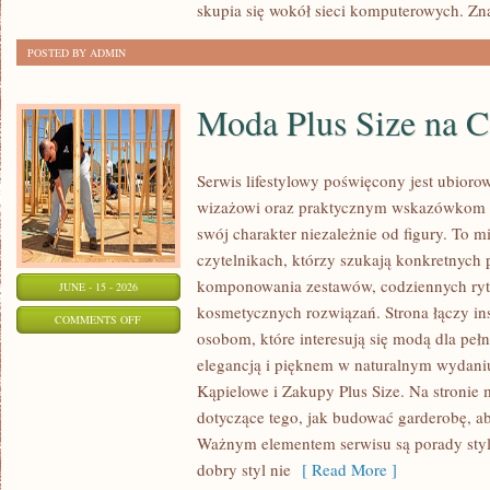
skupia się wokół sieci komputerowych. Zn
POSTED BY ADMIN
Moda Plus Size na 
Serwis lifestylowy poświęcony jest ubioro
wizażowi oraz praktycznym wskazówkom dl
swój charakter niezależnie od figury. To m
czytelnikach, którzy szukają konkretnych
komponowania zestawów, codziennych ryt
JUNE - 15 - 2026
kosmetycznych rozwiązań. Strona łączy ins
ON
COMMENTS OFF
osobom, które interesują się modą dla peł
MODA
elegancją i pięknem w naturalnym wydaniu
PLUS
Kąpielowe i Zakupy Plus Size. Na stronie 
SIZE
dotyczące tego, jak budować garderobę, ab
NA
Ważnym elementem serwisu są porady styli
CO
dobry styl nie
[ Read More ]
DZIEŃ