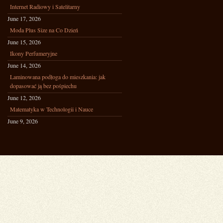
Internet Radiowy i Satelitarny
June 17, 2026
Moda Plus Size na Co Dzień
June 15, 2026
Ikony Perfumeryjne
June 14, 2026
Laminowana podłoga do mieszkania: jak
dopasować ją bez pośpiechu
June 12, 2026
Matematyka w Technologii i Nauce
June 9, 2026