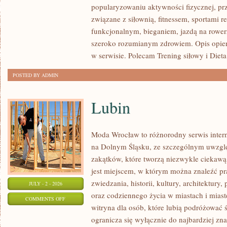
popularyzowaniu aktywności fizycznej, pr
I
związane z siłownią, fitnessem, sportami r
FITNESS
funkcjonalnym, bieganiem, jazdą na rowerz
GRUPOWY
szeroko rozumianym zdrowiem. Opis opier
w serwisie. Polecam Trening siłowy i Dieta
POSTED BY ADMIN
Lubin
Moda Wrocław to różnorodny serwis inte
na Dolnym Śląsku, ze szczególnym uwzgl
zakątków, które tworzą niezwykle ciekawą 
jest miejscem, w którym można znaleźć pr
zwiedzania, historii, kultury, architektury,
JULY - 2 - 2026
oraz codziennego życia w miastach i mias
ON
COMMENTS OFF
witryna dla osób, które lubią podróżowa
LUBIN
ogranicza się wyłącznie do najbardziej zna