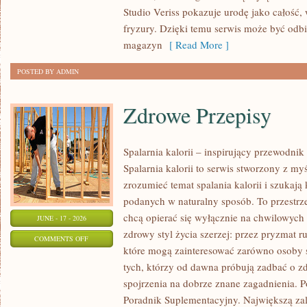
TRIKI
Studio Veriss pokazuje urodę jako całość,
WIZAŻYSTÓW
fryzury. Dzięki temu serwis może być odbi
magazyn
[ Read More ]
POSTED BY ADMIN
Zdrowe Przepisy
Spalarnia kalorii – inspirujący przewodni
Spalarnia kalorii to serwis stworzony z myś
zrozumieć temat spalania kalorii i szukają
podanych w naturalny sposób. To przestrze
chcą opierać się wyłącznie na chwilowych 
JUNE - 17 - 2026
zdrowy styl życia szerzej: przez pryzmat r
ON
COMMENTS OFF
które mogą zainteresować zarówno osoby st
ZDROWE
tych, którzy od dawna próbują zadbać o zd
PRZEPISY
spojrzenia na dobrze znane zagadnienia. P
Poradnik Suplementacyjny. Największą zale