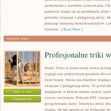
asortymentu o szerokim zastosowaniu. Char
ponieważ skupia się na produktach, które
potrzeby związane z pielęgnacją skóry, wło
pokazuje tematykę dermokosmetyków z po
wybierać
[ Read More ]
POSTED BY ADMIN
Profesjonalne triki 
Studio Veriss to nowoczesny serwis pośw
wygląd oraz praktycznym poradom dla osób
świat beauty. Strona ma charakter inspirac
związane z pielęgnacją skóry. To portal d
makijażem, w którym można znaleźć zarówn
JUNE - 18 - 2026
szersze omówienia. Polecam DIY i kreatywn
ON
COMMENTS OFF
przygotowanie skóry. Tematyka strony sku
PROFESJONALNE
wizażu, ale nie ogranicza się wyłącznie 