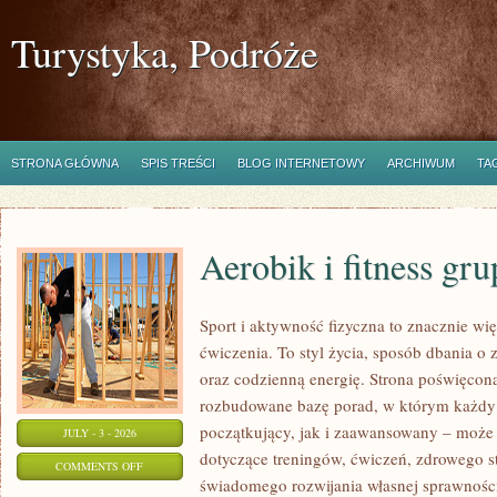
Turystyka, Podróże
STRONA GŁÓWNA
SPIS TREŚCI
BLOG INTERNETOWY
ARCHIWUM
TA
Aerobik i fitness gr
Sport i aktywność fizyczna to znacznie wię
ćwiczenia. To styl życia, sposób dbania o
oraz codzienną energię. Strona poświęcona
rozbudowane bazę porad, w którym każdy
początkujący, jak i zaawansowany – może 
JULY - 3 - 2026
dotyczące treningów, ćwiczeń, zdrowego st
ON
COMMENTS OFF
świadomego rozwijania własnej sprawności
AEROBIK