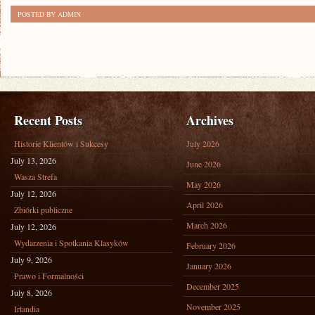
POSTED BY ADMIN
Recent Posts
Archives
Historie Klientów i Sukcesy
July 2026
July 13, 2026
June 2026
Wasza Strefa
May 2026
July 12, 2026
April 2026
Zbiórki publiczne
March 2026
July 12, 2026
Wydarzenia i Spotkania Klasyków
February 2026
July 9, 2026
January 2026
Prawo i Formalności
December 2025
July 8, 2026
November 2025
Irlandia