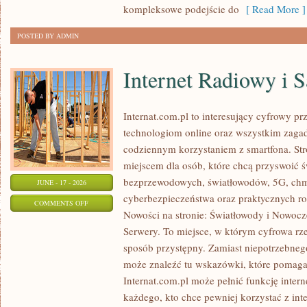
kompleksowe podejście do
[ Read More ]
POSTED BY ADMIN
Internet Radiowy i S
Internat.com.pl to interesujący cyfrowy 
technologiom online oraz wszystkim zagadn
codziennym korzystaniem z smartfona. St
miejscem dla osób, które chcą przyswoić św
bezprzewodowych, światłowodów, 5G, chm
JUNE - 17 - 2026
cyberbezpieczeństwa oraz praktycznych r
ON
COMMENTS OFF
Nowości na stronie: Światłowody i Nowocz
INTERNET
Serwery. To miejsce, w którym cyfrowa rz
RADIOWY
sposób przystępny. Zamiast niepotrzebneg
I
może znaleźć tu wskazówki, które pomaga
SATELITARNY
Internat.com.pl może pełnić funkcję inte
każdego, kto chce pewniej korzystać z int