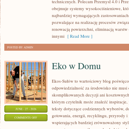
technicznych. Polecam Przemysł 4.0 i Prze
ŚWIATA
obejmuje systemy wysokociśnieniowe, któ
najbardziej wymagających zastosowaniac
pozwalające na realizację procesów związ
renowacją powierzchni, eliminacją warst
innymi
[ Read More ]
POSTED BY ADMIN
Eko w Domu
Ekos-Sułów to wartościowy blog poświęcon
odpowiedzialność za środowisko nie musi
skomplikowanych decyzji ani kosztownych
którym czytelnik może znaleźć inspiracje,
teksty dotyczące codziennych wyborów, d
JUNE - 27 - 2026
gotowania, energii, recyklingu, przyrody
ON
COMMENTS OFF
wspierających bardziej zrównoważony styl 
EKO