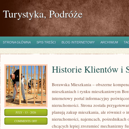
Turystyka, Podróże
STRONA GŁÓWNA
SPIS TREŚCI
BLOG INTERNETOWY
ARCHIWUM
TA
Historie Klientów i
Borawska Mieszkania – obszerne kompend
mieszkaniach i rynku mieszkaniowym Bor
internetowy portal informacyjny poświęco
nieruchomości. Strona została przygotowa
planują zakup mieszkania, ale również o i
JULY - 13 - 2026
nieruchomości, najemcach, pośrednikach o
ON
COMMENTS OFF
chcących lepiej zrozumieć mechanizmy f
HISTORIE