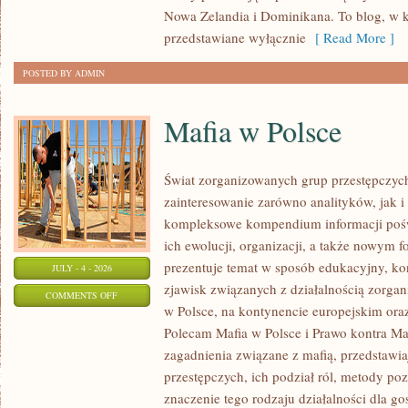
Nowa Zelandia i Dominikana. To blog, w k
przedstawiane wyłącznie
[ Read More ]
POSTED BY ADMIN
Mafia w Polsce
Świat zorganizowanych grup przestępczych
zainteresowanie zarówno analityków, jak i
kompleksowe kompendium informacji poś
ich ewolucji, organizacji, a także nowym 
prezentuje temat w sposób edukacyjny, kon
JULY - 4 - 2026
zjawisk związanych z działalnością zorga
ON
COMMENTS OFF
w Polsce, na kontynencie europejskim ora
MAFIA
Polecam Mafia w Polsce i Prawo kontra Maf
W
zagadnienia związane z mafią, przedstawia
POLSCE
przestępczych, ich podział ról, metody po
znaczenie tego rodzaju działalności dla go