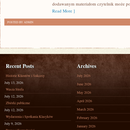
dodawanym materiałom czytelnik może po
Read More ]
POSTED BY ADMIN
Recent Posts
Archives
Historie Klientów i Sukcesy
July 2026
July 13, 2026
June 2026
Wasza Strefa
May 2026
July 12, 2026
April 2026
Zbiórki publiczne
March 2026
July 12, 2026
Wydarzenia i Spotkania Klasyków
February 2026
July 9, 2026
January 2026