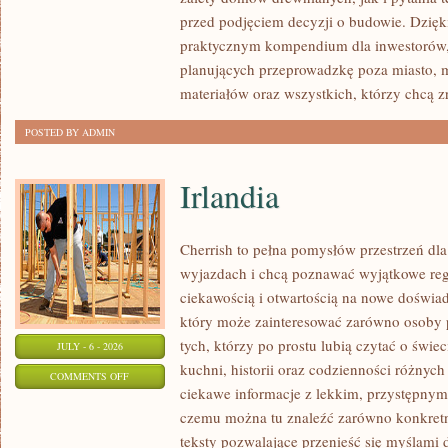
I
przed podjęciem decyzji o budowie. Dzię
FORMALNOŚCI
praktycznym kompendium dla inwestorów, w
planujących przeprowadzkę poza miasto, 
materiałów oraz wszystkich, którzy chcą 
POSTED BY ADMIN
Irlandia
Cherrish to pełna pomysłów przestrzeń dla
wyjazdach i chcą poznawać wyjątkowe reg
ciekawością i otwartością na nowe doświad
który może zainteresować zarówno osoby p
tych, którzy po prostu lubią czytać o świec
JULY - 6 - 2026
kuchni, historii oraz codzienności różnych
ON
COMMENTS OFF
ciekawe informacje z lekkim, przystępny
IRLANDIA
czemu można tu znaleźć zarówno konkretn
teksty pozwalające przenieść się myślami 