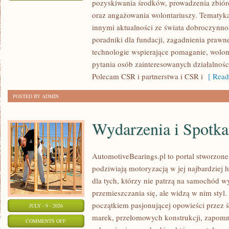
pozyskiwania środków, prowadzenia zbiór
ZBIÓRKI
oraz angażowania wolontariuszy. Tematyk
PUBLICZNE
innymi aktualności ze świata dobroczynnoś
poradniki dla fundacji, zagadnienia prawn
technologie wspierające pomaganie, wolon
pytania osób zainteresowanych działalnośc
Polecam CSR i partnerstwa i CSR i
[ Read
POSTED BY ADMIN
Wydarzenia i Spotk
AutomotiveBearings.pl to portal stworzone
podziwiają motoryzacją w jej najbardziej 
dla tych, którzy nie patrzą na samochód w
przemieszczania się, ale widzą w nim styl.
początkiem pasjonującej opowieści przez 
JULY - 9 - 2026
marek, przełomowych konstrukcji, zapom
ON
COMMENTS OFF