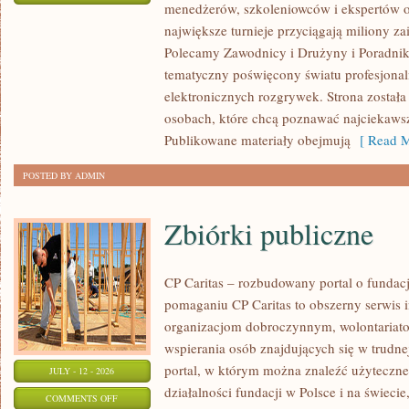
menedżerów, szkoleniowców i ekspertów o
WASZA
największe turnieje przyciągają miliony z
STREFA
Polecamy Zawodnicy i Drużyny i Poradniki i
tematyczny poświęcony światu profesjonal
elektronicznych rozgrywek. Strona został
osobach, które chcą poznawać najciekawsze
Publikowane materiały obejmują
[ Read M
POSTED BY ADMIN
Zbiórki publiczne
CP Caritas – rozbudowany portal o fundac
pomaganiu CP Caritas to obszerny serwis 
organizacjom dobroczynnym, wolontariat
wspierania osób znajdujących się w trudnej 
portal, w którym można znaleźć użyteczne
JULY - 12 - 2026
działalności fundacji w Polsce i na świec
ON
COMMENTS OFF