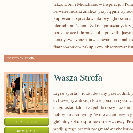
także Dom i Mieszkanie – Inspiracje i Po
KLIENTÓW
serwisie można znaleźć przystępnie oprac
I
kupowania, sprzedawania, wynajmowania i
SUKCESY
nieruchomościami. Zakres poruszanych z
podstawowe informacje dla początkujących
tematy związane z inwestowaniem, analizo
finansowaniem zakupu czy obserwowanie
POSTED BY ADMIN
Wasza Strefa
Ligi e-sportu – rozbudowany przewodnik po
cyfrowej rywalizacji Profesjonalna rywal
ciągu ostatnich lat zupełnie nowy poziom 
hobby kojarzonym głównie z domowym gr
globalny sektor sportowo-rozrywkowy. Pro
JULY - 12 - 2026
według regularnych programów szkoleniow
ON
COMMENTS OFF