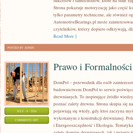
sukcesów i samochodów, które na stałe zap
WYDARZENIA
Strona pokazuje motoryzację jako część kul
I
tylko parametry techniczne, ale również o
SPOTKANIA
AutomotiveBearings.pl może zainteresować
KLASYKÓW
czytelników, którzy dopiero odkrywają, d
Read More ]
POSTED BY ADMIN
Prawo i Formalności
DomPol – przewodnik dla osób zainteres
budownictwem DomPol to serwis poświęco
drewnianych. To inspirujące źródło wiedzy 
poznać zalety drewna. Strona skupia się na
pojawiają się wtedy, gdy ktoś zaczyna m
JULY - 8 - 2026
wykonanym z konstrukcji drewnianej. Po
ON
COMMENTS OFF
i Energooszczędność i Ekologia. Tematyk
PRAWO
zalety domów drewnianych, jak i pytania t