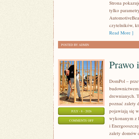
Strona pokazuje
I
tylko parametr
SPOTKANIA
AutomotiveBear
KLASYKÓW
czytelników, k
Read More ]
POSTED BY ADMIN
Prawo 
DomPol – prze
budownictwem 
drewnianych. To
poznać zalety d
pojawiają się 
JULY - 8 - 2026
wykonanym z k
ON
COMMENTS OFF
i Energooszczę
PRAWO
zalety domów d
I