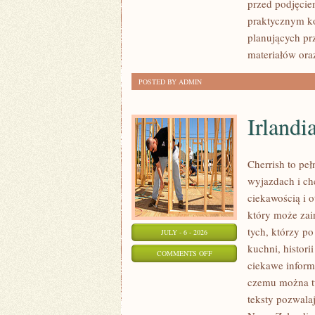
przed podjęcie
FORMALNOŚCI
praktycznym ko
planujących pr
materiałów ora
POSTED BY ADMIN
Irlandi
Cherrish to pe
wyjazdach i ch
ciekawością i 
który może zai
tych, którzy po
JULY - 6 - 2026
kuchni, histori
ON
COMMENTS OFF
ciekawe inform
IRLANDIA
czemu można tu
teksty pozwala