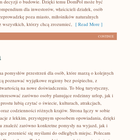
m decyzji o budowie. Dzięki temu DomPol może być
mpendium dla inwestorów, właścicieli działek, osób
zeprowadzkę poza miasto, miłośników naturalnych
z wszystkich, którzy chcą zrozumieć,
[ Read More ]
CONTINUE
a
łna pomysłów przestrzeń dla osób, które marzą o kolejnych
cą poznawać wyjątkowe regiony bez pośpiechu, z
otwartością na nowe doświadczenia. To blog turystyczny,
nteresować zarówno osoby planujące rodzinny urlop, jak i
 prostu lubią czytać o świecie, kulturach, atrakcjach,
i oraz codzienności różnych krajów. Strona łączy w sobie
acje z lekkim, przystępnym sposobem opowiadania, dzięki
 znaleźć zarówno konkretne pomysły na wyjazd, jak i
jące przenieść się myślami do odległych miejsc. Polecam