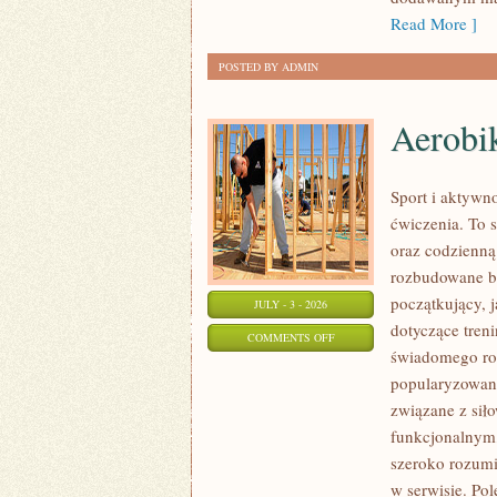
Read More ]
POSTED BY ADMIN
Aerobik
Sport i aktywno
ćwiczenia. To 
oraz codzienną
rozbudowane b
początkujący, 
JULY - 3 - 2026
dotyczące tren
ON
COMMENTS OFF
świadomego roz
AEROBIK
popularyzowani
I
związane z siło
FITNESS
funkcjonalnym,
GRUPOWY
szeroko rozumi
w serwisie. Pol