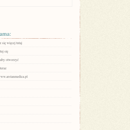
ama:
się więcej tutaj
uj się
, aby otworzyć
teraz
/www.arstanmedica.pl