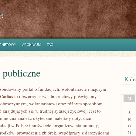
e
ERNETOWY
ARCHIWUM
TAGI
 publiczne
Kale
ozbudowany portal o fundacjach, wolontariacie i mądrym
aritas to obszerny serwis internetowy poświęcony
M
dobroczynnym, wolontariatowi oraz różnym sposobom
 znajdujących się w trudnej sytuacji życiowej. Jest to
3
ym można znaleźć użyteczne materiały dotyczące
10
ndacji w Polsce i na świecie, organizowania pomocy,
17
rodków, prowadzenia zbiórek, współpracy z darczyńcami
24