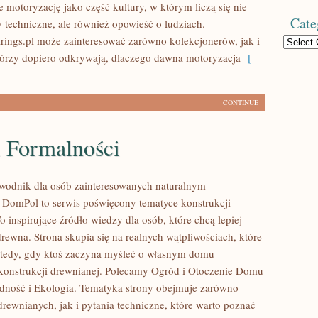
 motoryzację jako część kultury, w którym liczą się nie
Cate
y techniczne, ale również opowieść o ludziach.
ings.pl może zainteresować zarówno kolekcjonerów, jak i
Categories
tórzy dopiero odkrywają, dlaczego dawna motoryzacja
[
CONTINUE
i Formalności
wodnik dla osób zainteresowanych naturalnym
DomPol to serwis poświęcony tematyce konstrukcji
 inspirujące źródło wiedzy dla osób, które chcą lepiej
rewna. Strona skupia się na realnych wątpliwościach, które
wtedy, gdy ktoś zaczyna myśleć o własnym domu
onstrukcji drewnianej. Polecamy Ogród i Otoczenie Domu
dność i Ekologia. Tematyka strony obejmuje zarówno
rewnianych, jak i pytania techniczne, które warto poznać