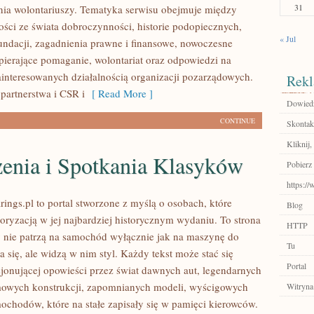
31
ia wolontariuszy. Tematyka serwisu obejmuje między
ości ze świata dobroczynności, historie podopiecznych,
« Jul
fundacji, zagadnienia prawne i finansowe, nowoczesne
pierające pomaganie, wolontariat oraz odpowiedzi na
ainteresowanych działalnością organizacji pozarządowych.
Rekl
partnerstwa i CSR i
[ Read More ]
Dowiedz 
CONTINUE
Skontakt
Kliknij
enia i Spotkania Klasyków
Pobierz 
https:/
ings.pl to portal stworzone z myślą o osobach, które
Blog
oryzacją w jej najbardziej historycznym wydaniu. To strona
HTTP
zy nie patrzą na samochód wyłącznie jak na maszynę do
Tu
 się, ale widzą w nim styl. Każdy tekst może stać się
Portal
jonującej opowieści przez świat dawnych aut, legendarnych
mowych konstrukcji, zapomnianych modeli, wyścigowych
Witryna
ochodów, które na stałe zapisały się w pamięci kierowców.