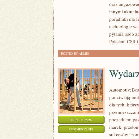
oraz angażowan
PUBLICZNE
innymi aktualn
poradniki dla 
technologie ws
pytania osób z
Polecam CSR i 
POSTED BY ADMIN
Wydarz
AutomotiveBear
podziwiają mot
dla tych, któr
przemieszczania
początkiem pas
JULY - 9 - 2026
marek, przeło
ON
COMMENTS OFF
sukcesów i sam
WYDARZENIA