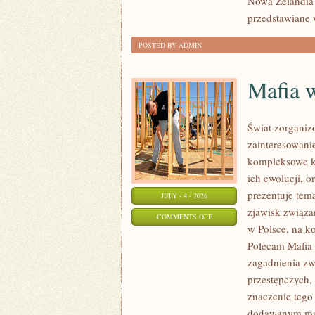
Nowa Zelandia 
przedstawiane 
POSTED BY ADMIN
Mafia 
Świat zorganiz
zainteresowani
kompleksowe k
ich ewolucji, 
prezentuje tem
JULY - 4 - 2026
zjawisk związa
ON
COMMENTS OFF
w Polsce, na k
MAFIA
Polecam Mafia 
W
zagadnienia zw
POLSCE
przestępczych,
znaczenie tego 
dodawanym mat