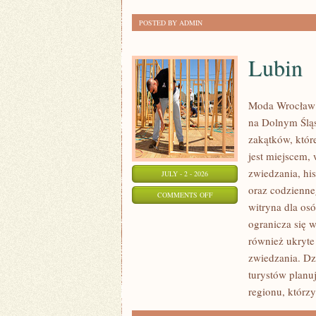
POSTED BY ADMIN
Lubin
Moda Wrocław 
na Dolnym Ślą
zakątków, któr
jest miejscem,
zwiedzania, his
JULY - 2 - 2026
oraz codzienne
ON
COMMENTS OFF
witryna dla os
LUBIN
ogranicza się w
również ukryte
zwiedzania. Dz
turystów planu
regionu, którzy