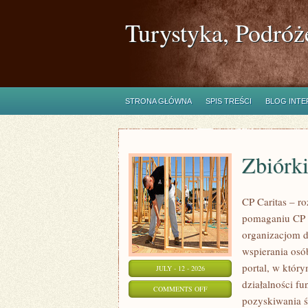
Turystyka, Podróż
STRONA GŁÓWNA
SPIS TREŚCI
BLOG INT
Zbiórki
CP Caritas – r
pomaganiu CP C
organizacjom 
wspierania osób
portal, w któr
JULY - 12 - 2026
działalności fu
ON
COMMENTS OFF
pozyskiwania ś
ZBIÓRKI