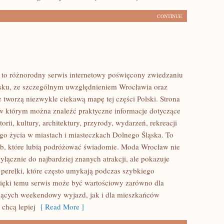
CONTINUE
to różnorodny serwis internetowy poświęcony zwiedzaniu
sku, ze szczególnym uwzględnieniem Wrocławia oraz
e tworzą niezwykle ciekawą mapę tej części Polski. Strona
 w którym można znaleźć praktyczne informacje dotyczące
torii, kultury, architektury, przyrody, wydarzeń, rekreacji
go życia w miastach i miasteczkach Dolnego Śląska. To
ób, które lubią podróżować świadomie. Moda Wrocław nie
yłącznie do najbardziej znanych atrakcji, ale pokazuje
 perełki, które często umykają podczas szybkiego
ięki temu serwis może być wartościowy zarówno dla
jących weekendowy wyjazd, jak i dla mieszkańców
 chcą lepiej
[ Read More ]