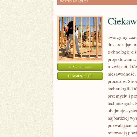
POSTED BY ADMIN
Ciekawo
Tworzymy zaaw
dostarczając p
technologię ciś
projektowaniu,
rozwiązań, któr
JUNE - 30 - 2026
niezawodność,
ON
COMMENTS OFF
procesów. Stro
CIEKAWOSTKI
technologii, k
I
przemysłu i pr
GIGANTY
technicznych. 
ŚWIATA
obejmuje syste
najbardziej w
pozwalające na
renowacją powi