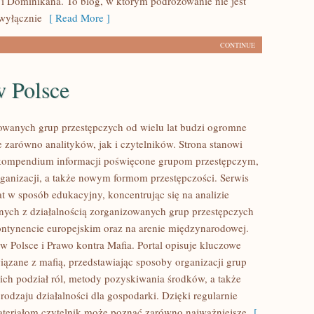
i Dominikana. To blog, w którym podróżowanie nie jest
wyłącznie
[ Read More ]
CONTINUE
w Polsce
owanych grup przestępczych od wielu lat budzi ogromne
e zarówno analityków, jak i czytelników. Strona stanowi
ompendium informacji poświęcone grupom przestępczym,
organizacji, a także nowym formom przestępczości. Serwis
at w sposób edukacyjny, koncentrując się na analizie
nych z działalnością zorganizowanych grup przestępczych
ontynencie europejskim oraz na arenie międzynarodowej.
w Polsce i Prawo kontra Mafia. Portal opisuje kluczowe
iązane z mafią, przedstawiając sposoby organizacji grup
 ich podział ról, metody pozyskiwania środków, a także
rodzaju działalności dla gospodarki. Dzięki regularnie
eriałom czytelnik może poznać zarówno najważniejsze
[