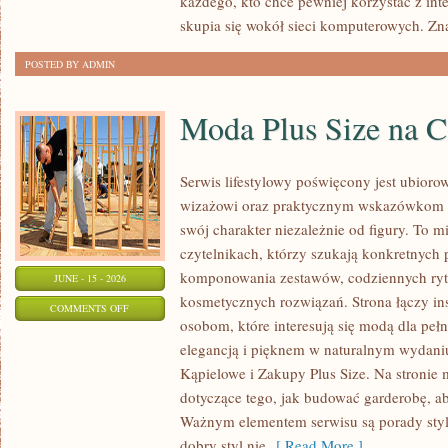
każdego, kto chce pewniej korzystać z int
skupia się wokół sieci komputerowych. Zn
POSTED BY ADMIN
Moda Plus Size na 
Serwis lifestylowy poświęcony jest ubioro
wizażowi oraz praktycznym wskazówkom dl
swój charakter niezależnie od figury. To m
czytelnikach, którzy szukają konkretnych
komponowania zestawów, codziennych ryt
JUNE - 15 - 2026
kosmetycznych rozwiązań. Strona łączy ins
ON
COMMENTS OFF
osobom, które interesują się modą dla peł
MODA
elegancją i pięknem w naturalnym wydaniu
PLUS
Kąpielowe i Zakupy Plus Size. Na stronie 
SIZE
dotyczące tego, jak budować garderobę, ab
NA
Ważnym elementem serwisu są porady styli
CO
dobry styl nie
[ Read More ]