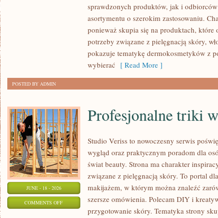
sprawdzonych produktów, jak i odbiorców
asortymentu o szerokim zastosowaniu. Char
ponieważ skupia się na produktach, które
potrzeby związane z pielęgnacją skóry, wło
pokazuje tematykę dermokosmetyków z po
wybierać
[ Read More ]
POSTED BY ADMIN
Profesjonalne triki 
Studio Veriss to nowoczesny serwis pośw
wygląd oraz praktycznym poradom dla osób
świat beauty. Strona ma charakter inspirac
związane z pielęgnacją skóry. To portal d
makijażem, w którym można znaleźć zarówn
JUNE - 18 - 2026
szersze omówienia. Polecam DIY i kreatywn
ON
COMMENTS OFF
przygotowanie skóry. Tematyka strony sku
PROFESJONALNE