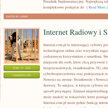
Poradnik Suplementacyjny. Największą zale
kompleksowe podejście do
[ Read More ]
POSTED BY ADMIN
Internet Radiowy i S
Internat.com.pl to interesujący cyfrowy 
technologiom online oraz wszystkim zagadn
codziennym korzystaniem z smartfona. St
miejscem dla osób, które chcą przyswoić św
bezprzewodowych, światłowodów, 5G, chm
JUNE - 17 - 2026
cyberbezpieczeństwa oraz praktycznych r
ON
COMMENTS OFF
Nowości na stronie: Światłowody i Nowocz
INTERNET
Serwery. To miejsce, w którym cyfrowa rz
RADIOWY
sposób przystępny. Zamiast niepotrzebneg
I
może znaleźć tu wskazówki, które pomaga
SATELITARNY
Internat.com.pl może pełnić funkcję inte