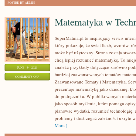
POSTED BY ADMIN
Matematyka w Techn
SuperMatma.pl to inspirujący serwis inte
który pokazuje, że świat liczb, wzorów, r
może być użyteczny. Strona została stworz
chcą lepiej rozumieć matematykę. To mie
znaleźć przykłady dotyczące zarówno pod
JUNE - 9 - 2026
bardziej zaawansowanych tematów matema
ON
COMMENTS OFF
Zaawansowane Tematy i Matematyka. Serwi
MATEMATYKA
prezentuje matematykę jako dziedzinę, któ
W
do podręcznika. W publikowanych materia
TECHNOLOGII
jako sposób myślenia, które pomaga opisy
I
planować wydatki, rozumieć technologię,
NAUCE
problemy i dostrzegać zależności ukryte w
More ]