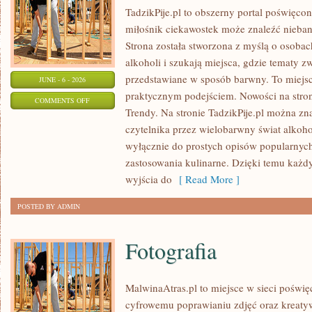
TadzikPije.pl to obszerny portal poświęco
miłośnik ciekawostek może znaleźć niebana
Strona została stworzona z myślą o osobac
alkoholi i szukają miejsca, gdzie tematy 
przedstawiane w sposób barwny. To miejsce
JUNE - 6 - 2026
praktycznym podejściem. Nowości na stron
ON
COMMENTS OFF
Trendy. Na stronie TadzikPije.pl można zn
ALKOHOLE
czytelnika przez wielobarwny świat alkohol
PREMIUM
wyłącznie do prostych opisów popularnych
zastosowania kulinarne. Dzięki temu każd
wyjścia do
[ Read More ]
POSTED BY ADMIN
Fotografia
MalwinaAtras.pl to miejsce w sieci poświę
cyfrowemu poprawianiu zdjęć oraz kreaty