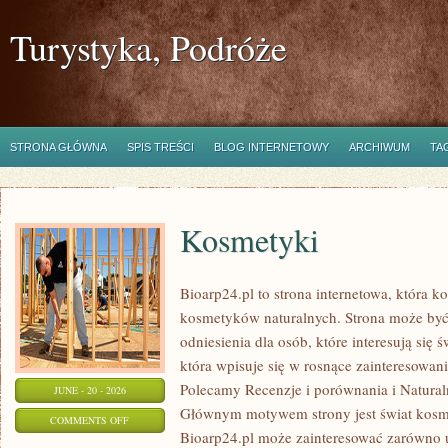
Turystyka, Podróże
STRONA GŁÓWNA
SPIS TREŚCI
BLOG INTERNETOWY
ARCHIWUM
TA
Kosmetyki
Bioarp24.pl to strona internetowa, która k
kosmetyków naturalnych. Strona może być
odniesienia dla osób, które interesują się 
która wpisuje się w rosnące zainteresowani
Polecamy Recenzje i porównania i Naturaln
JUNE - 20 - 2026
Głównym motywem strony jest świat kosm
ON
COMMENTS OFF
Bioarp24.pl może zainteresować zarówno
KOSMETYKI