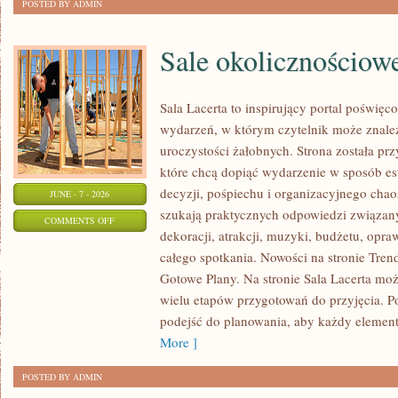
POSTED BY ADMIN
Sale okolicznościow
Sala Lacerta to inspirujący portal poświę
wydarzeń, w którym czytelnik może znale
uroczystości żałobnych. Strona została pr
które chcą dopiąć wydarzenie w sposób e
decyzji, pośpiechu i organizacyjnego chaos
JUNE - 7 - 2026
szukają praktycznych odpowiedzi związan
ON
COMMENTS OFF
dekoracji, atrakcji, muzyki, budżetu, opr
SALE
całego spotkania. Nowości na stronie Trendy
OKOLICZNOŚCIOWE
Gotowe Plany. Na stronie Sala Lacerta moż
wielu etapów przygotowań do przyjęcia. P
podejść do planowania, aby każdy element 
More ]
POSTED BY ADMIN