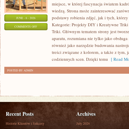
miejsce, w której fascynacja światem kadr
wiedzą. Strona może zainteresować zarówn
podstawy robienia zdjęć, jak i tych, którz
JUNE - 6 - 2026
Kategorie: Projekty DIY i Kreatywne Triki
ON
COMMENTS OFF
Triki. Głównym tematem strony jest twor
FOTOGRAFIA
aparatu, rozumiana nie tylko jako obsługa 
również jako narzędzie budowania nastroj
treści związane z kolorem, a także z tym
codziennych scen. Dzięki temu
[ Read Mo
POSTED BY ADMIN
Recent Posts
Archives
Historie Klientów i Sukcesy
July 2026