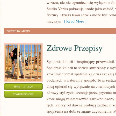
wizażu, ale nie ogranicza się wyłącznie 
TRIKI
Studio Veriss pokazuje urodę jako całość,
WIZAŻYSTÓW
fryzury. Dzięki temu serwis może być odbi
magazyn
[ Read More ]
POSTED BY ADMIN
Zdrowe Przepisy
Spalarnia kalorii – inspirujący przewodni
Spalarnia kalorii to serwis stworzony z myś
zrozumieć temat spalania kalorii i szukają
podanych w naturalny sposób. To przestrze
chcą opierać się wyłącznie na chwilowych 
JUNE - 17 - 2026
zdrowy styl życia szerzej: przez pryzmat r
ON
COMMENTS OFF
które mogą zainteresować zarówno osoby st
ZDROWE
tych, którzy od dawna próbują zadbać o zd
PRZEPISY
spojrzenia na dobrze znane zagadnienia. P