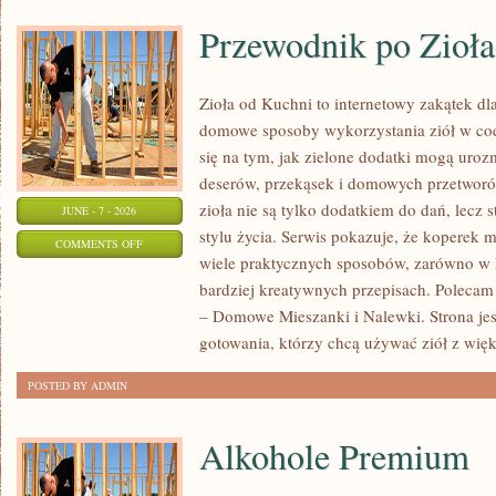
Przewodnik po Zioł
Zioła od Kuchni to internetowy zakątek dla
domowe sposoby wykorzystania ziół w cod
się na tym, jak zielone dodatki mogą uroz
deserów, przekąsek i domowych przetworów
zioła nie są tylko dodatkiem do dań, lecz 
JUNE - 7 - 2026
stylu życia. Serwis pokazuje, że koperek
ON
COMMENTS OFF
wiele praktycznych sposobów, zarówno w k
PRZEWODNIK
bardziej kreatywnych przepisach. Polecam
PO
– Domowe Mieszanki i Nalewki. Strona je
ZIOŁACH
gotowania, którzy chcą używać ziół z wię
POSTED BY ADMIN
Alkohole Premium