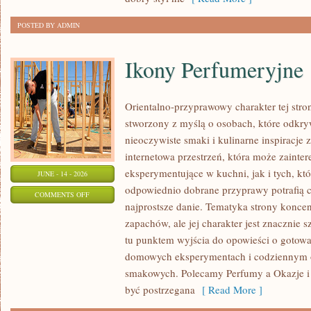
DZIEŃ
POSTED BY ADMIN
Ikony Perfumeryjne
Orientalno-przyprawowy charakter tej stron
stworzony z myślą o osobach, które odkry
nieoczywiste smaki i kulinarne inspiracje 
internetowa przestrzeń, która może zaint
eksperymentujące w kuchni, jak i tych, kt
JUNE - 14 - 2026
odpowiednio dobrane przyprawy potrafią 
ON
COMMENTS OFF
najprostsze danie. Tematyka strony koncen
IKONY
zapachów, ale jej charakter jest znacznie 
PERFUMERYJNE
tu punktem wyjścia do opowieści o gotowani
domowych eksperymentach i codziennym 
smakowych. Polecamy Perfumy a Okazje i
być postrzegana
[ Read More ]