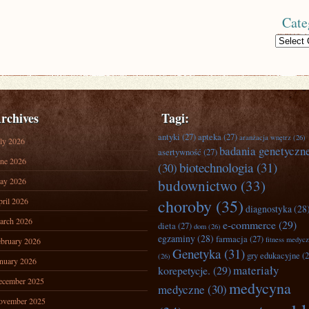
Cate
Categories
rchives
Tagi:
antyki
(27)
apteka
(27)
aranżacja wnętrz
(26)
ly 2026
badania genetyczn
asertywność
(27)
ne 2026
biotechnologia
(31)
(30)
ay 2026
budownictwo
(33)
ril 2026
choroby
(35)
diagnostyka
(28
arch 2026
e-commerce
(29)
dieta
(27)
dom
(26)
egzaminy
(28)
farmacja
(27)
fitness medyc
bruary 2026
Genetyka
(31)
gry edukacyjne
(2
(26)
nuary 2026
materiały
korepetycje.
(29)
ecember 2025
medycyna
medyczne
(30)
ovember 2025