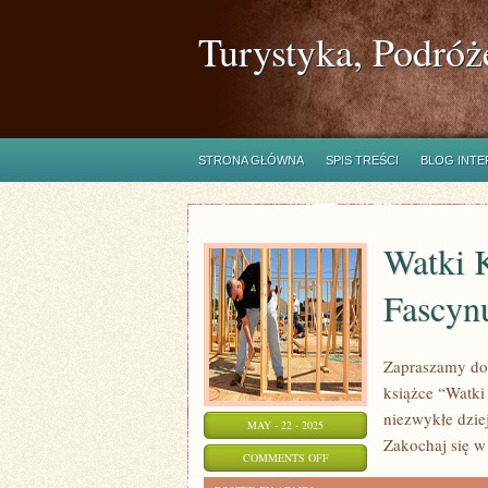
Turystyka, Podróż
STRONA GŁÓWNA
SPIS TREŚCI
BLOG INT
Watki K
Fascyn
Zapraszamy do 
książce “Watki 
niezwykłe dziej
MAY - 22 - 2025
Zakochaj się w
ON
COMMENTS OFF
WATKI