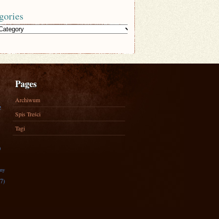
gories
Pages
Archiwum
e
Spis Treści
Tagi
)
zny
7)