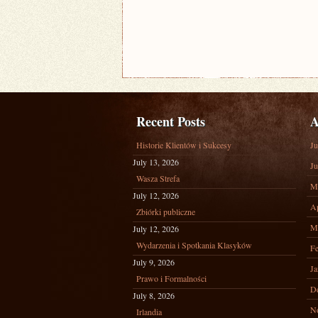
Recent Posts
A
Historie Klientów i Sukcesy
Ju
July 13, 2026
Ju
Wasza Strefa
M
July 12, 2026
Ap
Zbiórki publiczne
M
July 12, 2026
Wydarzenia i Spotkania Klasyków
Fe
July 9, 2026
Ja
Prawo i Formalności
D
July 8, 2026
N
Irlandia