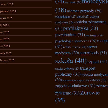
motocykl
(34)
mieszkanie
(26)
tober 2025
(38)
ochrona przyrody
(29)
ptember 2025
opieka
odchudzanie
(27)
ogród
(27)
ugust 2025
opieka zdrowotna
społeczna
(28)
ly 2025
profilaktyka
(33)
(31)
ne 2025
przychodnia
(31)
psychologia
(26)
ay 2025
recep
psychologia społeczna
(29)
(31)
sprzęt
ril 2025
rehabilitacja
(28)
superfoods
(31)
medyczny
(30)
arch 2025
szkoła
(40)
bruary 2025
szpital
(31)
transport
sztuka cyfrowa
(27)
publiczny
(31)
wiedza medycz
(30)
Zabawa
(28)
wyposażenie wnętrz
(26)
zajęcia dodatkowe
(31)
zdrow
Zdrowie
żywienie
(31)
(35)