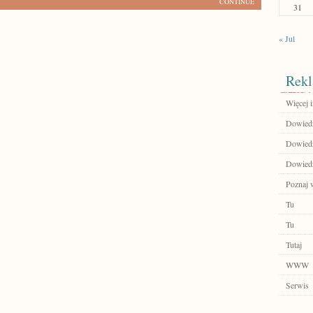
CONTINUE
31
« Jul
Rekl
Więcej 
Dowiedz
Dowiedz
Dowiedz 
Poznaj 
Tu
Tu
Tutaj
WWW
Serwis