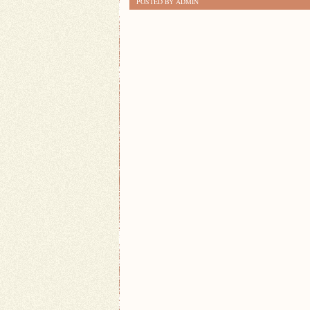
POSTED BY ADMIN
KULTURY
W
SPLOTACH
HISTORII:
FASCYNUJACA
POLSKA