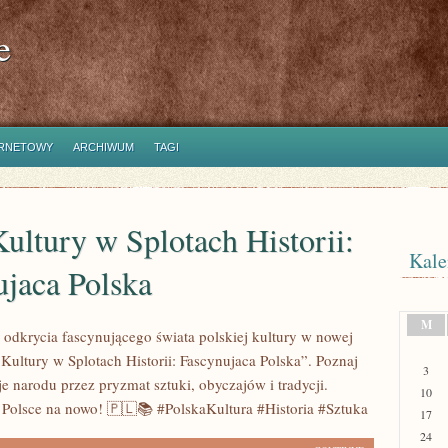
e
ERNETOWY
ARCHIWUM
TAGI
ultury w Splotach Historii:
Kale
ujaca Polska
M
odkrycia fascynującego świata polskiej kultury w nowej
Kultury w Splotach Historii: Fascynujaca Polska”. Poznaj
3
e narodu przez pryzmat sztuki, obyczajów i tradycji.
10
 Polsce na nowo! 🇵🇱📚 #PolskaKultura #Historia #Sztuka
17
24