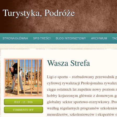
Turystyka, Podróże
STRONA GŁÓWNA
SPIS TREŚCI
BLOG INTERNETOWY
ARCHIWUM
TA
Wasza Strefa
Ligi e-sportu – rozbudowany przewodnik po
cyfrowej rywalizacji Profesjonalna rywal
ciągu ostatnich lat zupełnie nowy poziom 
hobby kojarzonym głównie z domowym gr
globalny sektor sportowo-rozrywkowy. Pro
JULY - 12 - 2026
według regularnych programów szkoleniow
ON
COMMENTS OFF
menedżerów, szkoleniowców i ekspertów o
WASZA