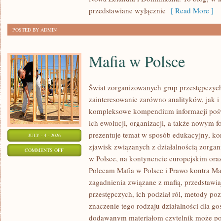
przedstawiane wyłącznie
[ Read More ]
POSTED BY ADMIN
Mafia w Polsce
Świat zorganizowanych grup przestępczych
zainteresowanie zarówno analityków, jak i
kompleksowe kompendium informacji poś
ich ewolucji, organizacji, a także nowym 
prezentuje temat w sposób edukacyjny, kon
JULY - 4 - 2026
zjawisk związanych z działalnością zorga
ON
COMMENTS OFF
w Polsce, na kontynencie europejskim ora
MAFIA
Polecam Mafia w Polsce i Prawo kontra Maf
W
zagadnienia związane z mafią, przedstawia
POLSCE
przestępczych, ich podział ról, metody po
znaczenie tego rodzaju działalności dla go
dodawanym materiałom czytelnik może po