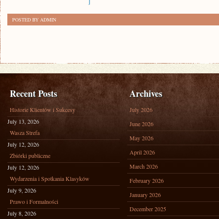
]
POSTED BY ADMIN
Recent Posts
Archives
Historie Klientów i Sukcesy
July 2026
July 13, 2026
June 2026
Wasza Strefa
May 2026
July 12, 2026
April 2026
Zbiórki publiczne
March 2026
July 12, 2026
Wydarzenia i Spotkania Klasyków
February 2026
July 9, 2026
January 2026
Prawo i Formalności
December 2025
July 8, 2026