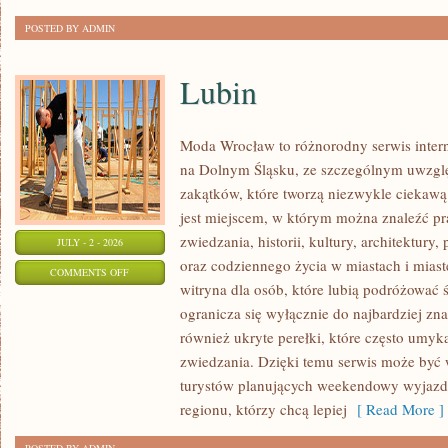
POSTED BY ADMIN
Lubin
Moda Wrocław to różnorodny serwis inte
na Dolnym Śląsku, ze szczególnym uwzgl
zakątków, które tworzą niezwykle ciekawą 
jest miejscem, w którym można znaleźć pr
zwiedzania, historii, kultury, architektury,
JULY - 2 - 2026
oraz codziennego życia w miastach i mias
ON
COMMENTS OFF
witryna dla osób, które lubią podróżowa
LUBIN
ogranicza się wyłącznie do najbardziej zna
również ukryte perełki, które często umyk
zwiedzania. Dzięki temu serwis może być
turystów planujących weekendowy wyjazd,
regionu, którzy chcą lepiej
[ Read More ]