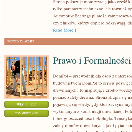
Strona pokazuje motoryzację jako część kul
I
tylko parametry techniczne, ale również o
SPOTKANIA
AutomotiveBearings.pl może zainteresować
KLASYKÓW
czytelników, którzy dopiero odkrywają, d
Read More ]
POSTED BY ADMIN
Prawo i Formalności
DomPol – przewodnik dla osób zainteres
budownictwem DomPol to serwis poświęco
drewnianych. To inspirujące źródło wiedzy 
poznać zalety drewna. Strona skupia się na
pojawiają się wtedy, gdy ktoś zaczyna m
JULY - 8 - 2026
wykonanym z konstrukcji drewnianej. Po
ON
COMMENTS OFF
i Energooszczędność i Ekologia. Tematyk
PRAWO
zalety domów drewnianych, jak i pytania t
I