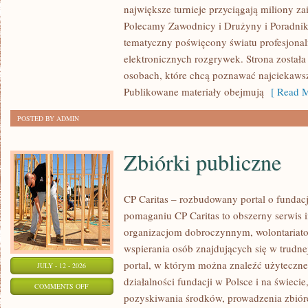
największe turnieje przyciągają miliony z
STREFA
Polecamy Zawodnicy i Drużyny i Poradniki i
tematyczny poświęcony światu profesjonal
elektronicznych rozgrywek. Strona został
osobach, które chcą poznawać najciekawsze
Publikowane materiały obejmują
[ Read M
POSTED BY ADMIN
Zbiórki publiczne
CP Caritas – rozbudowany portal o fundac
pomaganiu CP Caritas to obszerny serwis 
organizacjom dobroczynnym, wolontariat
wspierania osób znajdujących się w trudnej 
portal, w którym można znaleźć użyteczne
JULY - 12 - 2026
działalności fundacji w Polsce i na świec
ON
COMMENTS OFF
pozyskiwania środków, prowadzenia zbiór
ZBIÓRKI