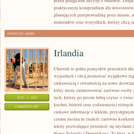
przed podjęciem decyzji o budowie. Dzię
FORMALNOŚCI
praktycznym kompendium dla inwestorów, w
planujących przeprowadzkę poza miasto, 
materiałów oraz wszystkich, którzy chcą 
POSTED BY ADMIN
Irlandia
Cherrish to pełna pomysłów przestrzeń dla
wyjazdach i chcą poznawać wyjątkowe reg
ciekawością i otwartością na nowe doświad
który może zainteresować zarówno osoby p
tych, którzy po prostu lubią czytać o świec
JULY - 6 - 2026
kuchni, historii oraz codzienności różnych
ON
COMMENTS OFF
ciekawe informacje z lekkim, przystępny
IRLANDIA
czemu można tu znaleźć zarówno konkretn
teksty pozwalające przenieść się myślami 
Nowa Zelandia i Dominikana. To blog, w k