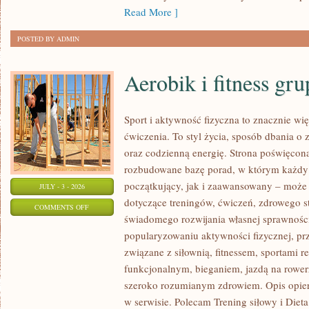
Read More ]
POSTED BY ADMIN
Aerobik i fitness gr
Sport i aktywność fizyczna to znacznie wię
ćwiczenia. To styl życia, sposób dbania o
oraz codzienną energię. Strona poświęcona
rozbudowane bazę porad, w którym każdy
początkujący, jak i zaawansowany – może 
JULY - 3 - 2026
dotyczące treningów, ćwiczeń, zdrowego st
ON
COMMENTS OFF
świadomego rozwijania własnej sprawności
AEROBIK
popularyzowaniu aktywności fizycznej, pr
I
związane z siłownią, fitnessem, sportami r
FITNESS
funkcjonalnym, bieganiem, jazdą na rowerz
GRUPOWY
szeroko rozumianym zdrowiem. Opis opier
w serwisie. Polecam Trening siłowy i Dieta