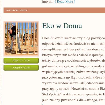
innymi
[ Read More ]
POSTED BY ADMIN
Eko w Domu
Ekos-Sułów to wartościowy blog poświęcon
odpowiedzialność za środowisko nie musi
skomplikowanych decyzji ani kosztownych
którym czytelnik może znaleźć inspiracje,
teksty dotyczące codziennych wyborów, d
JUNE - 27 - 2026
gotowania, energii, recyklingu, przyrody
ON
COMMENTS OFF
wspierających bardziej zrównoważony styl 
EKO
przygotowana z myślą o osobach, które c
W
wyzwania środowiskowe, ale jednocześnie 
DOMU
przystępny sposób. Nowości na stronie Ek
Styl Życia. Charakter serwisu sprawia, że
jako zielony przewodnik dla każdego, kto z