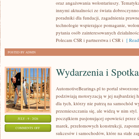
oraz angażowania wolontariuszy. Tematyk
PUBLICZNE
innymi aktualności ze świata dobroczynnoś
poradniki dla fundacji, zagadnienia prawn
technologie wspierające pomaganie, wolon
pytania osób zainteresowanych działalnośc
Polecam CSR i partnerstwa i CSR i
[ Read
POSTED BY ADMIN
Wydarzenia i Spotk
AutomotiveBearings.pl to portal stworzone
podziwiają motoryzacją w jej najbardziej 
dla tych, którzy nie patrzą na samochód w
przemieszczania się, ale widzą w nim styl.
początkiem pasjonującej opowieści przez 
JULY - 9 - 2026
marek, przełomowych konstrukcji, zapom
ON
COMMENTS OFF
sukcesów i samochodów, które na stałe zap
WYDARZENIA