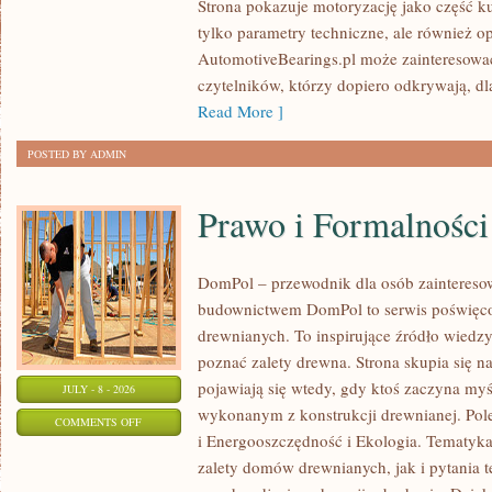
Strona pokazuje motoryzację jako część kul
I
tylko parametry techniczne, ale również o
SPOTKANIA
AutomotiveBearings.pl może zainteresować
KLASYKÓW
czytelników, którzy dopiero odkrywają, d
Read More ]
POSTED BY ADMIN
Prawo i Formalności
DomPol – przewodnik dla osób zainteres
budownictwem DomPol to serwis poświęco
drewnianych. To inspirujące źródło wiedzy 
poznać zalety drewna. Strona skupia się na
pojawiają się wtedy, gdy ktoś zaczyna m
JULY - 8 - 2026
wykonanym z konstrukcji drewnianej. Po
ON
COMMENTS OFF
i Energooszczędność i Ekologia. Tematyk
PRAWO
zalety domów drewnianych, jak i pytania t
I