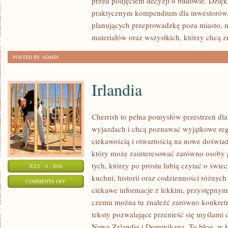
przed podjęciem decyzji o budowie. Dzię
FORMALNOŚCI
praktycznym kompendium dla inwestorów, w
planujących przeprowadzkę poza miasto, 
materiałów oraz wszystkich, którzy chcą 
POSTED BY ADMIN
Irlandia
Cherrish to pełna pomysłów przestrzeń dla
wyjazdach i chcą poznawać wyjątkowe reg
ciekawością i otwartością na nowe doświad
który może zainteresować zarówno osoby p
tych, którzy po prostu lubią czytać o świec
JULY - 6 - 2026
kuchni, historii oraz codzienności różnych
ON
COMMENTS OFF
ciekawe informacje z lekkim, przystępny
IRLANDIA
czemu można tu znaleźć zarówno konkretn
teksty pozwalające przenieść się myślami 
Nowa Zelandia i Dominikana. To blog, w k