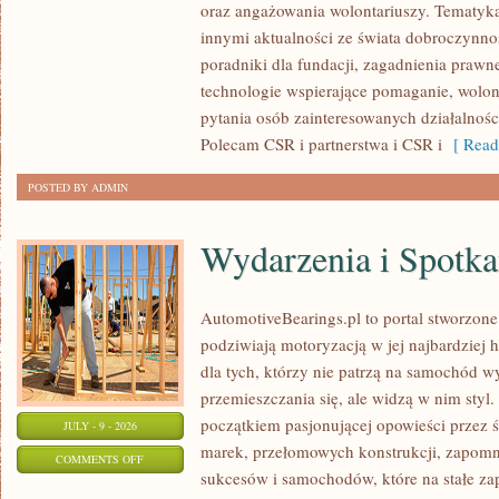
oraz angażowania wolontariuszy. Tematyk
PUBLICZNE
innymi aktualności ze świata dobroczynnoś
poradniki dla fundacji, zagadnienia prawn
technologie wspierające pomaganie, wolon
pytania osób zainteresowanych działalnośc
Polecam CSR i partnerstwa i CSR i
[ Read
POSTED BY ADMIN
Wydarzenia i Spotk
AutomotiveBearings.pl to portal stworzone
podziwiają motoryzacją w jej najbardziej 
dla tych, którzy nie patrzą na samochód w
przemieszczania się, ale widzą w nim styl.
początkiem pasjonującej opowieści przez 
JULY - 9 - 2026
marek, przełomowych konstrukcji, zapom
ON
COMMENTS OFF
sukcesów i samochodów, które na stałe zap
WYDARZENIA