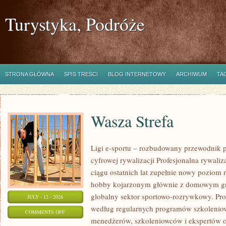
Turystyka, Podróże
STRONA GŁÓWNA
SPIS TREŚCI
BLOG INTERNETOWY
ARCHIWUM
TA
Wasza Strefa
Ligi e-sportu – rozbudowany przewodnik po
cyfrowej rywalizacji Profesjonalna rywal
ciągu ostatnich lat zupełnie nowy poziom 
hobby kojarzonym głównie z domowym gr
globalny sektor sportowo-rozrywkowy. Pro
JULY - 12 - 2026
według regularnych programów szkoleniow
ON
COMMENTS OFF
menedżerów, szkoleniowców i ekspertów o
WASZA