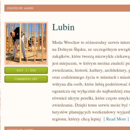
POSTED BY ADMIN
Lubin
Moda Wrocław to różnorodny serwis inte
na Dolnym Śląsku, ze szczególnym uwzgl
zakątków, które tworzą niezwykle ciekawą 
jest miejscem, w którym można znaleźć pr
zwiedzania, historii, kultury, architektury,
JULY - 2 - 2026
oraz codziennego życia w miastach i mias
ON
COMMENTS OFF
witryna dla osób, które lubią podróżowa
LUBIN
ogranicza się wyłącznie do najbardziej zna
również ukryte perełki, które często umyk
zwiedzania. Dzięki temu serwis może być
turystów planujących weekendowy wyjazd,
regionu, którzy chcą lepiej
[ Read More ]