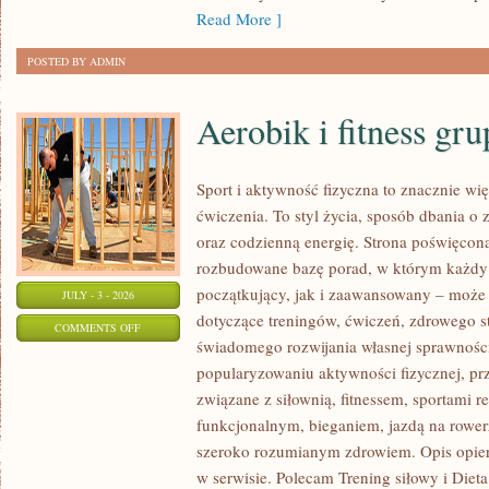
Read More ]
POSTED BY ADMIN
Aerobik i fitness gr
Sport i aktywność fizyczna to znacznie wię
ćwiczenia. To styl życia, sposób dbania o
oraz codzienną energię. Strona poświęcona
rozbudowane bazę porad, w którym każdy
początkujący, jak i zaawansowany – może 
JULY - 3 - 2026
dotyczące treningów, ćwiczeń, zdrowego st
ON
COMMENTS OFF
świadomego rozwijania własnej sprawności
AEROBIK
popularyzowaniu aktywności fizycznej, pr
I
związane z siłownią, fitnessem, sportami r
FITNESS
funkcjonalnym, bieganiem, jazdą na rowerz
GRUPOWY
szeroko rozumianym zdrowiem. Opis opier
w serwisie. Polecam Trening siłowy i Dieta