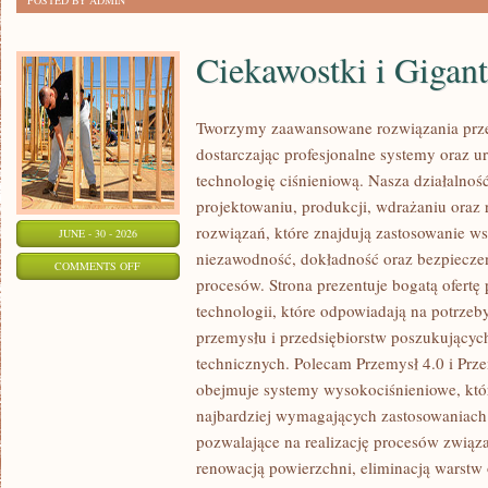
POSTED BY ADMIN
Ciekawostki i Gigan
Tworzymy zaawansowane rozwiązania prze
dostarczając profesjonalne systemy oraz 
technologię ciśnieniową. Nasza działalność
projektowaniu, produkcji, wdrażaniu ora
rozwiązań, które znajdują zastosowanie wsz
JUNE - 30 - 2026
niezawodność, dokładność oraz bezpiec
ON
COMMENTS OFF
procesów. Strona prezentuje bogatą ofertę
CIEKAWOSTKI
technologii, które odpowiadają na potrzeb
I
przemysłu i przedsiębiorstw poszukujący
GIGANTY
technicznych. Polecam Przemysł 4.0 i Prze
ŚWIATA
obejmuje systemy wysokociśnieniowe, któ
najbardziej wymagających zastosowaniac
pozwalające na realizację procesów związ
renowacją powierzchni, eliminacją warst