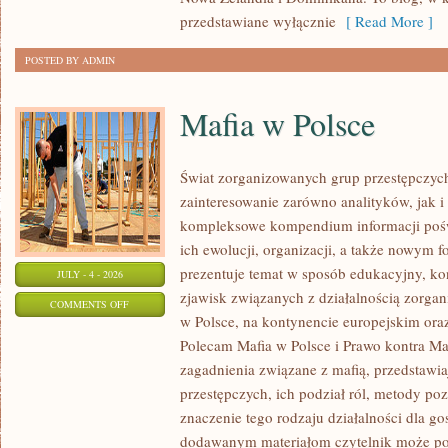
przedstawiane wyłącznie
[ Read More ]
POSTED BY ADMIN
Mafia w Polsce
Świat zorganizowanych grup przestępczych
zainteresowanie zarówno analityków, jak i
kompleksowe kompendium informacji poś
ich ewolucji, organizacji, a także nowym 
prezentuje temat w sposób edukacyjny, kon
JULY - 4 - 2026
zjawisk związanych z działalnością zorga
ON
COMMENTS OFF
w Polsce, na kontynencie europejskim ora
MAFIA
Polecam Mafia w Polsce i Prawo kontra Maf
W
zagadnienia związane z mafią, przedstawia
POLSCE
przestępczych, ich podział ról, metody po
znaczenie tego rodzaju działalności dla go
dodawanym materiałom czytelnik może po