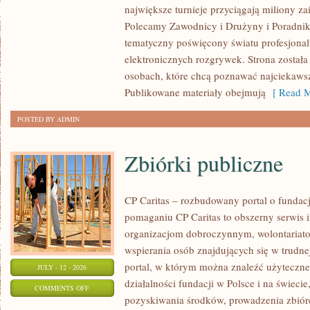
największe turnieje przyciągają miliony z
STREFA
Polecamy Zawodnicy i Drużyny i Poradniki i
tematyczny poświęcony światu profesjonal
elektronicznych rozgrywek. Strona został
osobach, które chcą poznawać najciekawsze
Publikowane materiały obejmują
[ Read M
POSTED BY ADMIN
Zbiórki publiczne
CP Caritas – rozbudowany portal o fundac
pomaganiu CP Caritas to obszerny serwis 
organizacjom dobroczynnym, wolontariat
wspierania osób znajdujących się w trudnej 
portal, w którym można znaleźć użyteczne
JULY - 12 - 2026
działalności fundacji w Polsce i na świec
ON
COMMENTS OFF
pozyskiwania środków, prowadzenia zbiór
ZBIÓRKI