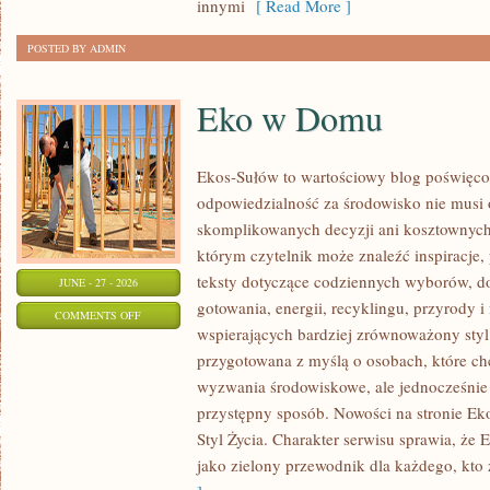
innymi
[ Read More ]
POSTED BY ADMIN
Eko w Domu
Ekos-Sułów to wartościowy blog poświęcon
odpowiedzialność za środowisko nie musi
skomplikowanych decyzji ani kosztownych
którym czytelnik może znaleźć inspiracje,
teksty dotyczące codziennych wyborów, d
JUNE - 27 - 2026
gotowania, energii, recyklingu, przyrody
ON
COMMENTS OFF
wspierających bardziej zrównoważony styl 
EKO
przygotowana z myślą o osobach, które c
W
wyzwania środowiskowe, ale jednocześnie 
DOMU
przystępny sposób. Nowości na stronie Ek
Styl Życia. Charakter serwisu sprawia, że
jako zielony przewodnik dla każdego, kto z