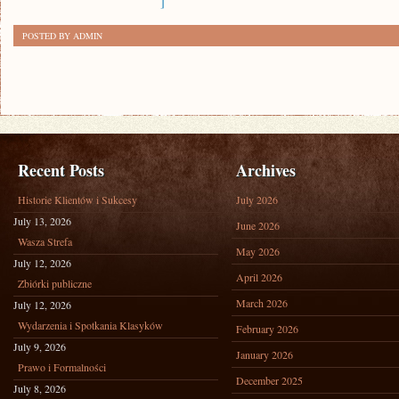
]
POSTED BY ADMIN
Recent Posts
Archives
Historie Klientów i Sukcesy
July 2026
July 13, 2026
June 2026
Wasza Strefa
May 2026
July 12, 2026
April 2026
Zbiórki publiczne
March 2026
July 12, 2026
Wydarzenia i Spotkania Klasyków
February 2026
July 9, 2026
January 2026
Prawo i Formalności
December 2025
July 8, 2026