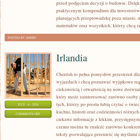
przed podjęciem decyzji o budowie. Dzię
FORMALNOŚCI
praktycznym kompendium dla inwestorów, w
planujących przeprowadzkę poza miasto, 
materiałów oraz wszystkich, którzy chcą 
POSTED BY ADMIN
Irlandia
Cherrish to pełna pomysłów przestrzeń dla
wyjazdach i chcą poznawać wyjątkowe reg
ciekawością i otwartością na nowe doświad
który może zainteresować zarówno osoby p
tych, którzy po prostu lubią czytać o świec
JULY - 6 - 2026
kuchni, historii oraz codzienności różnych
ON
COMMENTS OFF
ciekawe informacje z lekkim, przystępny
IRLANDIA
czemu można tu znaleźć zarówno konkretn
teksty pozwalające przenieść się myślami 