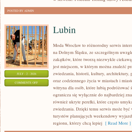
POSTED BY ADMIN
Lubin
Moda Wrocław to różnorodny serwis inte
na Dolnym Śląsku, ze szczególnym uwzgl
zakątków, które tworzą niezwykle ciekawą 
jest miejscem, w którym można znaleźć pr
zwiedzania, historii, kultury, architektury,
JULY - 2 - 2026
oraz codziennego życia w miastach i mias
ON
COMMENTS OFF
witryna dla osób, które lubią podróżowa
LUBIN
ogranicza się wyłącznie do najbardziej zna
również ukryte perełki, które często umyk
zwiedzania. Dzięki temu serwis może być
turystów planujących weekendowy wyjazd,
regionu, którzy chcą lepiej
[ Read More ]