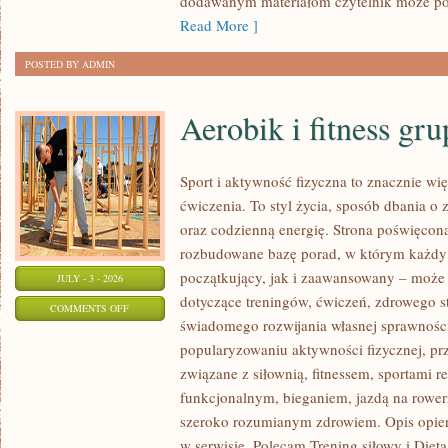
dodawanym materiałom czytelnik może po
Read More ]
POSTED BY ADMIN
Aerobik i fitness gr
Sport i aktywność fizyczna to znacznie wię
ćwiczenia. To styl życia, sposób dbania o
oraz codzienną energię. Strona poświęcona
rozbudowane bazę porad, w którym każdy
początkujący, jak i zaawansowany – może 
JULY - 3 - 2026
dotyczące treningów, ćwiczeń, zdrowego st
ON
COMMENTS OFF
świadomego rozwijania własnej sprawności
AEROBIK
popularyzowaniu aktywności fizycznej, pr
I
związane z siłownią, fitnessem, sportami r
FITNESS
funkcjonalnym, bieganiem, jazdą na rowerz
GRUPOWY
szeroko rozumianym zdrowiem. Opis opier
w serwisie. Polecam Trening siłowy i Dieta