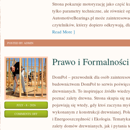
Strona pokazuje motoryzację jako część kul
I
tylko parametry techniczne, ale również o
SPOTKANIA
AutomotiveBearings.pl może zainteresować
KLASYKÓW
czytelników, którzy dopiero odkrywają, d
Read More ]
POSTED BY ADMIN
Prawo i Formalności
DomPol – przewodnik dla osób zainteres
budownictwem DomPol to serwis poświęco
drewnianych. To inspirujące źródło wiedzy 
poznać zalety drewna. Strona skupia się na
pojawiają się wtedy, gdy ktoś zaczyna m
JULY - 8 - 2026
wykonanym z konstrukcji drewnianej. Po
ON
COMMENTS OFF
i Energooszczędność i Ekologia. Tematyk
PRAWO
zalety domów drewnianych, jak i pytania t
I