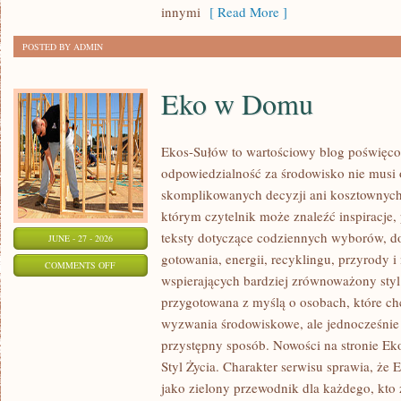
innymi
[ Read More ]
POSTED BY ADMIN
Eko w Domu
Ekos-Sułów to wartościowy blog poświęcon
odpowiedzialność za środowisko nie musi
skomplikowanych decyzji ani kosztownych
którym czytelnik może znaleźć inspiracje,
teksty dotyczące codziennych wyborów, d
JUNE - 27 - 2026
gotowania, energii, recyklingu, przyrody
ON
COMMENTS OFF
wspierających bardziej zrównoważony styl 
EKO
przygotowana z myślą o osobach, które c
W
wyzwania środowiskowe, ale jednocześnie 
DOMU
przystępny sposób. Nowości na stronie Ek
Styl Życia. Charakter serwisu sprawia, że
jako zielony przewodnik dla każdego, kto z