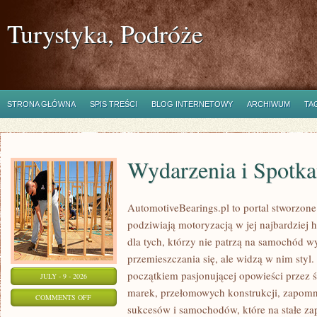
Turystyka, Podróże
STRONA GŁÓWNA
SPIS TREŚCI
BLOG INTERNETOWY
ARCHIWUM
TA
Wydarzenia i Spotk
AutomotiveBearings.pl to portal stworzone
podziwiają motoryzacją w jej najbardziej 
dla tych, którzy nie patrzą na samochód w
przemieszczania się, ale widzą w nim styl.
początkiem pasjonującej opowieści przez 
JULY - 9 - 2026
marek, przełomowych konstrukcji, zapom
ON
COMMENTS OFF
sukcesów i samochodów, które na stałe zap
WYDARZENIA