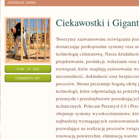
POSTED BY ADMIN
Ciekawostki i Gigan
Tworzymy zaawansowane rozwiązania prze
dostarczając profesjonalne systemy oraz 
technologię ciśnieniową. Nasza działalność
projektowaniu, produkcji, wdrażaniu ora
rozwiązań, które znajdują zastosowanie wsz
JUNE - 30 - 2026
niezawodność, dokładność oraz bezpiec
ON
COMMENTS OFF
procesów. Strona prezentuje bogatą ofertę
CIEKAWOSTKI
technologii, które odpowiadają na potrzeb
I
przemysłu i przedsiębiorstw poszukujący
GIGANTY
technicznych. Polecam Przemysł 4.0 i Prze
ŚWIATA
obejmuje systemy wysokociśnieniowe, któ
najbardziej wymagających zastosowaniac
pozwalające na realizację procesów związ
renowacją powierzchni, eliminacją warst