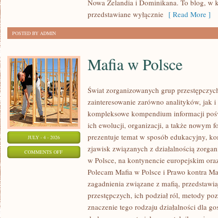
Nowa Zelandia i Dominikana. To blog, w k
przedstawiane wyłącznie
[ Read More ]
POSTED BY ADMIN
Mafia w Polsce
Świat zorganizowanych grup przestępczych
zainteresowanie zarówno analityków, jak i
kompleksowe kompendium informacji poś
ich ewolucji, organizacji, a także nowym 
prezentuje temat w sposób edukacyjny, kon
JULY - 4 - 2026
zjawisk związanych z działalnością zorga
ON
COMMENTS OFF
w Polsce, na kontynencie europejskim ora
MAFIA
Polecam Mafia w Polsce i Prawo kontra Maf
W
zagadnienia związane z mafią, przedstawia
POLSCE
przestępczych, ich podział ról, metody po
znaczenie tego rodzaju działalności dla go