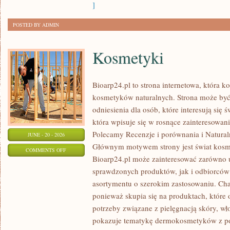
]
POSTED BY ADMIN
Kosmetyki
Bioarp24.pl to strona internetowa, która k
kosmetyków naturalnych. Strona może być
odniesienia dla osób, które interesują się 
która wpisuje się w rosnące zainteresowani
Polecamy Recenzje i porównania i Naturaln
JUNE - 20 - 2026
Głównym motywem strony jest świat kosm
ON
COMMENTS OFF
Bioarp24.pl może zainteresować zarówno
KOSMETYKI
sprawdzonych produktów, jak i odbiorców
asortymentu o szerokim zastosowaniu. Char
ponieważ skupia się na produktach, które
potrzeby związane z pielęgnacją skóry, wło
pokazuje tematykę dermokosmetyków z po