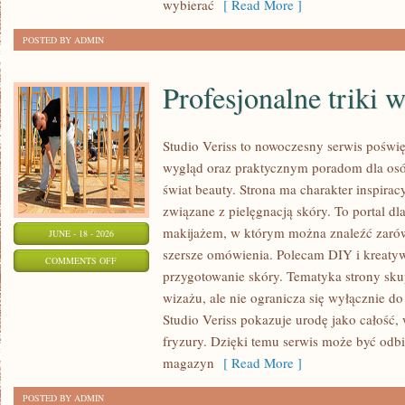
wybierać
[ Read More ]
POSTED BY ADMIN
Profesjonalne triki 
Studio Veriss to nowoczesny serwis pośw
wygląd oraz praktycznym poradom dla osób
świat beauty. Strona ma charakter inspirac
związane z pielęgnacją skóry. To portal d
makijażem, w którym można znaleźć zarówn
JUNE - 18 - 2026
szersze omówienia. Polecam DIY i kreatywn
ON
COMMENTS OFF
przygotowanie skóry. Tematyka strony sku
PROFESJONALNE
wizażu, ale nie ogranicza się wyłącznie 
TRIKI
Studio Veriss pokazuje urodę jako całość,
WIZAŻYSTÓW
fryzury. Dzięki temu serwis może być odbi
magazyn
[ Read More ]
POSTED BY ADMIN