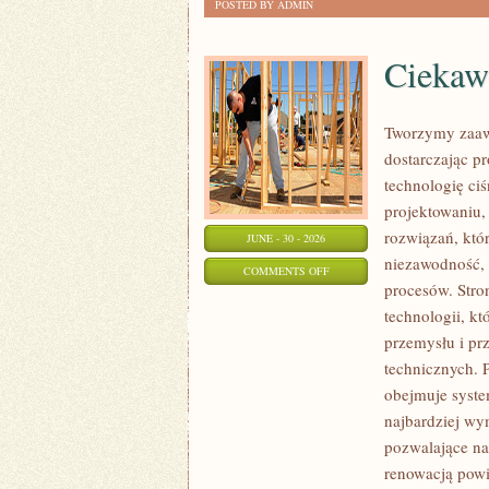
POSTED BY ADMIN
Ciekawo
Tworzymy zaaw
dostarczając p
technologię ciś
projektowaniu,
rozwiązań, któr
JUNE - 30 - 2026
niezawodność,
ON
COMMENTS OFF
procesów. Stro
CIEKAWOSTKI
technologii, k
I
przemysłu i pr
GIGANTY
technicznych. 
ŚWIATA
obejmuje syste
najbardziej w
pozwalające na
renowacją powi