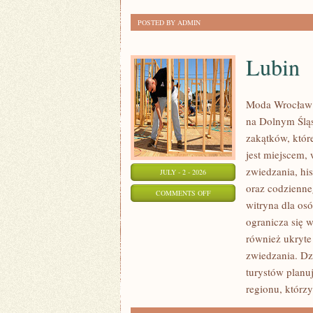
POSTED BY ADMIN
Lubin
Moda Wrocław 
na Dolnym Ślą
zakątków, któr
jest miejscem,
zwiedzania, his
JULY - 2 - 2026
oraz codzienne
ON
COMMENTS OFF
witryna dla os
LUBIN
ogranicza się w
również ukryte
zwiedzania. Dz
turystów planu
regionu, którzy