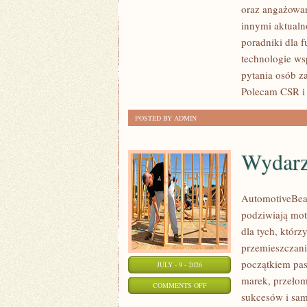
oraz angażowan
PUBLICZNE
innymi aktualn
poradniki dla 
technologie ws
pytania osób z
Polecam CSR i 
POSTED BY ADMIN
Wydarz
AutomotiveBear
podziwiają mot
dla tych, któr
przemieszczania
początkiem pas
JULY - 9 - 2026
marek, przeło
ON
COMMENTS OFF
sukcesów i sam
WYDARZENIA