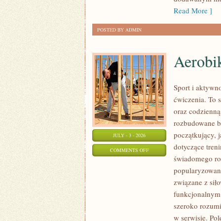
Read More ]
POSTED BY ADMIN
Aerobik
Sport i aktywno
ćwiczenia. To 
oraz codzienną
rozbudowane b
początkujący, 
JULY - 3 - 2026
dotyczące tren
ON
COMMENTS OFF
świadomego roz
AEROBIK
popularyzowani
I
związane z siło
FITNESS
funkcjonalnym,
GRUPOWY
szeroko rozumi
w serwisie. Pol