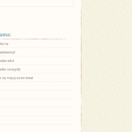
ama:
uj się
duplanner.pl
ełen tekst
pełne szczegóły
się więcej na ten temat