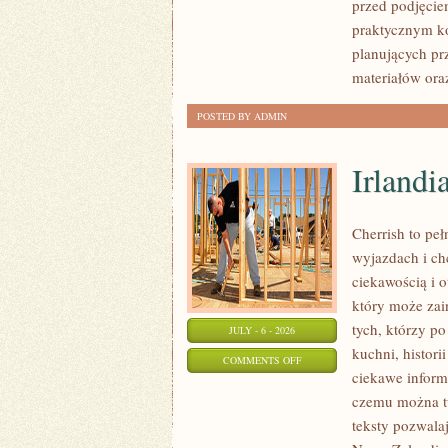
przed podjęcie
FORMALNOŚCI
praktycznym ko
planujących pr
materiałów ora
POSTED BY ADMIN
Irlandi
Cherrish to pe
wyjazdach i ch
ciekawością i 
który może zai
tych, którzy po
JULY - 6 - 2026
kuchni, histori
ON
COMMENTS OFF
ciekawe inform
IRLANDIA
czemu można tu
teksty pozwala