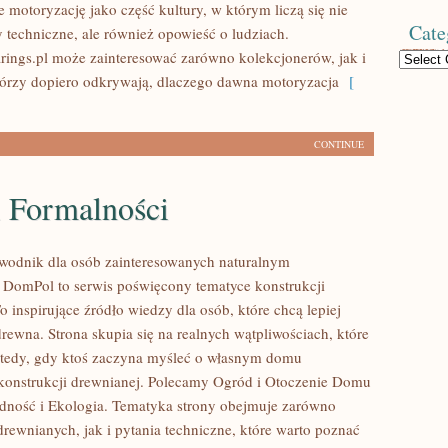
 motoryzację jako część kultury, w którym liczą się nie
Cate
y techniczne, ale również opowieść o ludziach.
ings.pl może zainteresować zarówno kolekcjonerów, jak i
Categories
tórzy dopiero odkrywają, dlaczego dawna motoryzacja
[
CONTINUE
i Formalności
wodnik dla osób zainteresowanych naturalnym
DomPol to serwis poświęcony tematyce konstrukcji
 inspirujące źródło wiedzy dla osób, które chcą lepiej
rewna. Strona skupia się na realnych wątpliwościach, które
wtedy, gdy ktoś zaczyna myśleć o własnym domu
onstrukcji drewnianej. Polecamy Ogród i Otoczenie Domu
dność i Ekologia. Tematyka strony obejmuje zarówno
rewnianych, jak i pytania techniczne, które warto poznać