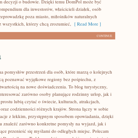
m decyzji o budowie. Dzięki temu DomPol może być
mpendium dla inwestorów, właścicieli działek, osób
zeprowadzkę poza miasto, miłośników naturalnych
z wszystkich, którzy chcą zrozumieć,
[ Read More ]
CONTINUE
a
łna pomysłów przestrzeń dla osób, które marzą o kolejnych
cą poznawać wyjątkowe regiony bez pośpiechu, z
otwartością na nowe doświadczenia. To blog turystyczny,
nteresować zarówno osoby planujące rodzinny urlop, jak i
 prostu lubią czytać o świecie, kulturach, atrakcjach,
i oraz codzienności różnych krajów. Strona łączy w sobie
acje z lekkim, przystępnym sposobem opowiadania, dzięki
 znaleźć zarówno konkretne pomysły na wyjazd, jak i
jące przenieść się myślami do odległych miejsc. Polecam