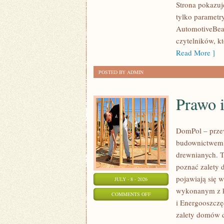
Strona pokazuje
I
tylko parametr
SPOTKANIA
AutomotiveBear
KLASYKÓW
czytelników, k
Read More ]
POSTED BY ADMIN
Prawo 
DomPol – prze
budownictwem 
drewnianych. To
poznać zalety d
pojawiają się 
JULY - 8 - 2026
wykonanym z k
ON
COMMENTS OFF
i Energooszczę
PRAWO
zalety domów d
I