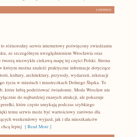
CONTINUE
to różnorodny serwis internetowy poświęcony zwiedzaniu
sku, ze szczególnym uwzględnieniem Wrocławia oraz
e tworzą niezwykle ciekawą mapę tej części Polski. Strona
 w którym można znaleźć praktyczne informacje dotyczące
torii, kultury, architektury, przyrody, wydarzeń, rekreacji
go życia w miastach i miasteczkach Dolnego Śląska. To
ób, które lubią podróżować świadomie. Moda Wrocław nie
yłącznie do najbardziej znanych atrakcji, ale pokazuje
 perełki, które często umykają podczas szybkiego
ięki temu serwis może być wartościowy zarówno dla
jących weekendowy wyjazd, jak i dla mieszkańców
 chcą lepiej
[ Read More ]