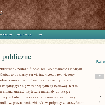
e
ERNETOWY
ARCHIWUM
TAGI
 publiczne
Kale
ozbudowany portal o fundacjach, wolontariacie i mądrym
aritas to obszerny serwis internetowy poświęcony
M
dobroczynnym, wolontariatowi oraz różnym sposobom
 znajdujących się w trudnej sytuacji życiowej. Jest to
3
ym można znaleźć użyteczne materiały dotyczące
10
ndacji w Polsce i na świecie, organizowania pomocy,
17
rodków, prowadzenia zbiórek, współpracy z darczyńcami
24