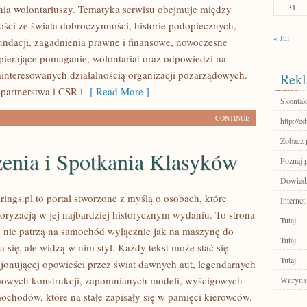
31
ia wolontariuszy. Tematyka serwisu obejmuje między
ości ze świata dobroczynności, historie podopiecznych,
« Jul
fundacji, zagadnienia prawne i finansowe, nowoczesne
pierające pomaganie, wolontariat oraz odpowiedzi na
ainteresowanych działalnością organizacji pozarządowych.
Rekl
partnerstwa i CSR i
[ Read More ]
Skontakt
CONTINUE
http://e
Zobacz p
enia i Spotkania Klasyków
Poznaj 
Dowiedz 
ings.pl to portal stworzone z myślą o osobach, które
Internet
oryzacją w jej najbardziej historycznym wydaniu. To strona
Tutaj
zy nie patrzą na samochód wyłącznie jak na maszynę do
Tutaj
 się, ale widzą w nim styl. Każdy tekst może stać się
Tutaj
jonującej opowieści przez świat dawnych aut, legendarnych
mowych konstrukcji, zapomnianych modeli, wyścigowych
Witryna
ochodów, które na stałe zapisały się w pamięci kierowców.