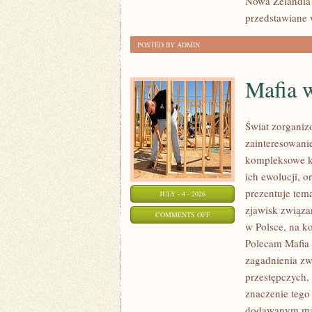
Nowa Zelandia 
przedstawiane 
POSTED BY ADMIN
Mafia 
Świat zorganiz
zainteresowani
kompleksowe k
ich ewolucji, 
prezentuje tem
JULY - 4 - 2026
zjawisk związa
ON
COMMENTS OFF
w Polsce, na k
MAFIA
Polecam Mafia 
W
zagadnienia zw
POLSCE
przestępczych,
znaczenie tego 
dodawanym mat