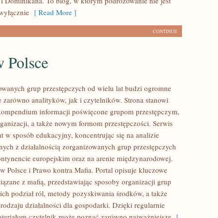
i Dominikana. To blog, w którym podróżowanie nie jest
wyłącznie
[ Read More ]
CONTINUE
w Polsce
owanych grup przestępczych od wielu lat budzi ogromne
e zarówno analityków, jak i czytelników. Strona stanowi
ompendium informacji poświęcone grupom przestępczym,
organizacji, a także nowym formom przestępczości. Serwis
at w sposób edukacyjny, koncentrując się na analizie
nych z działalnością zorganizowanych grup przestępczych
ontynencie europejskim oraz na arenie międzynarodowej.
w Polsce i Prawo kontra Mafia. Portal opisuje kluczowe
iązane z mafią, przedstawiając sposoby organizacji grup
 ich podział ról, metody pozyskiwania środków, a także
rodzaju działalności dla gospodarki. Dzięki regularnie
eriałom czytelnik może poznać zarówno najważniejsze
[