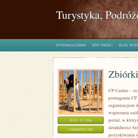
Turystyka, Podróż
STRONA GŁÓWNA
SPIS TREŚCI
BLOG INT
Zbiórki
CP Caritas – r
pomaganiu CP C
organizacjom 
wspierania osób
portal, w któr
JULY - 12 - 2026
działalności fu
ON
COMMENTS OFF
pozyskiwania ś
ZBIÓRKI