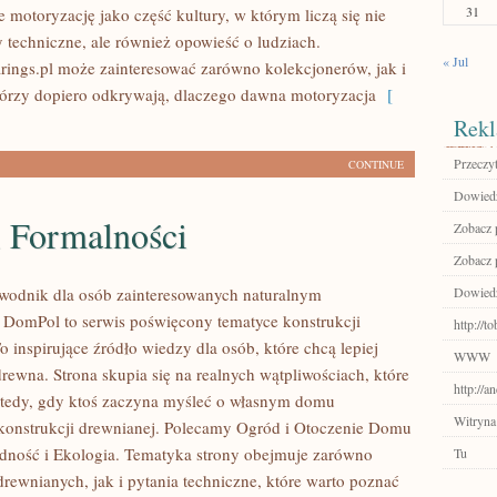
31
 motoryzację jako część kultury, w którym liczą się nie
y techniczne, ale również opowieść o ludziach.
« Jul
ings.pl może zainteresować zarówno kolekcjonerów, jak i
tórzy dopiero odkrywają, dlaczego dawna motoryzacja
[
Rekl
Przeczyt
CONTINUE
Dowiedz 
i Formalności
Zobacz 
Zobacz 
wodnik dla osób zainteresowanych naturalnym
Dowiedz 
DomPol to serwis poświęcony tematyce konstrukcji
http://t
 inspirujące źródło wiedzy dla osób, które chcą lepiej
WWW
rewna. Strona skupia się na realnych wątpliwościach, które
http://
wtedy, gdy ktoś zaczyna myśleć o własnym domu
Witryna
onstrukcji drewnianej. Polecamy Ogród i Otoczenie Domu
dność i Ekologia. Tematyka strony obejmuje zarówno
Tu
rewnianych, jak i pytania techniczne, które warto poznać