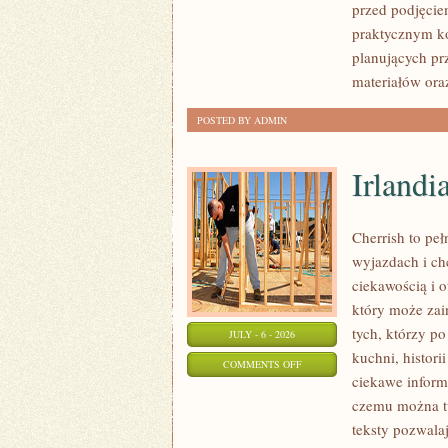
przed podjęcie
FORMALNOŚCI
praktycznym ko
planujących pr
materiałów ora
POSTED BY ADMIN
Irlandi
Cherrish to pe
wyjazdach i ch
ciekawością i 
który może zai
tych, którzy po
JULY - 6 - 2026
kuchni, histori
ON
COMMENTS OFF
ciekawe inform
IRLANDIA
czemu można tu
teksty pozwala