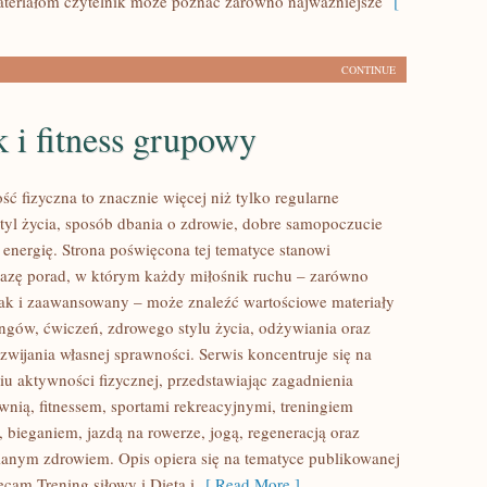
eriałom czytelnik może poznać zarówno najważniejsze
[
CONTINUE
 i fitness grupowy
ść fizyczna to znacznie więcej niż tylko regularne
styl życia, sposób dbania o zdrowie, dobre samopoczucie
 energię. Strona poświęcona tej tematyce stanowi
azę porad, w którym każdy miłośnik ruchu – zarówno
jak i zaawansowany – może znaleźć wartościowe materiały
ingów, ćwiczeń, zdrowego stylu życia, odżywiania oraz
wijania własnej sprawności. Serwis koncentruje się na
u aktywności fizycznej, przedstawiając zagadnienia
wnią, fitnessem, sportami rekreacyjnymi, treningiem
 bieganiem, jazdą na rowerze, jogą, regeneracją oraz
anym zdrowiem. Opis opiera się na tematyce publikowanej
ecam Trening siłowy i Dieta i
[ Read More ]