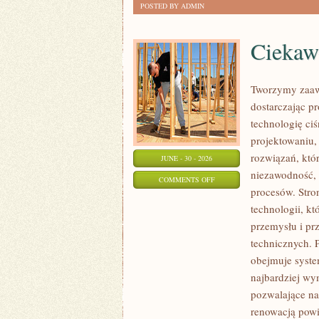
POSTED BY ADMIN
Ciekawo
Tworzymy zaaw
dostarczając p
technologię ciś
projektowaniu,
rozwiązań, któr
JUNE - 30 - 2026
niezawodność,
ON
COMMENTS OFF
procesów. Stro
CIEKAWOSTKI
technologii, k
I
przemysłu i pr
GIGANTY
technicznych. 
ŚWIATA
obejmuje syste
najbardziej w
pozwalające na
renowacją powi