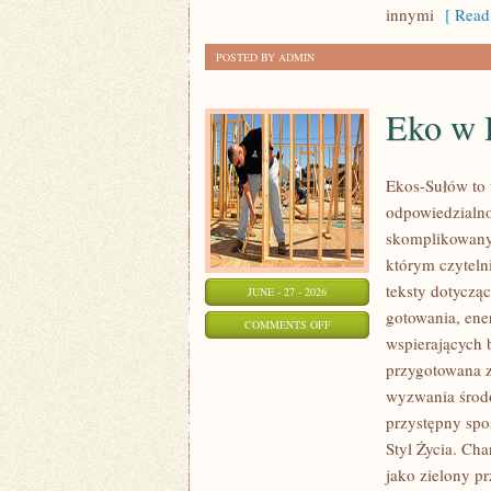
innymi
[ Read
POSTED BY ADMIN
Eko w
Ekos-Sułów to 
odpowiedzialno
skomplikowanyc
którym czyteln
teksty dotycz
JUNE - 27 - 2026
gotowania, ene
ON
COMMENTS OFF
wspierających 
EKO
przygotowana z
W
wyzwania środo
DOMU
przystępny spo
Styl Życia. Ch
jako zielony pr