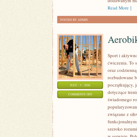
dodawanym mat
Read More ]
POSTED BY ADMIN
Aerobik
Sport i aktywno
ćwiczenia. To 
oraz codzienną
rozbudowane b
początkujący, 
JULY - 3 - 2026
dotyczące tren
ON
COMMENTS OFF
świadomego roz
AEROBIK
popularyzowani
I
związane z siło
FITNESS
funkcjonalnym,
GRUPOWY
szeroko rozumi
w serwisie. Pol