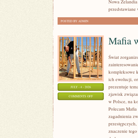
Nowa Zelandia 
przedstawiane 
POSTED BY ADMIN
Mafia 
Świat zorganiz
zainteresowani
kompleksowe k
ich ewolucji, 
prezentuje tem
JULY - 4 - 2026
zjawisk związa
ON
COMMENTS OFF
w Polsce, na k
MAFIA
Polecam Mafia 
W
zagadnienia zw
POLSCE
przestępczych,
znaczenie tego 