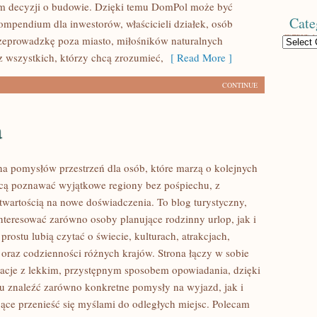
m decyzji o budowie. Dzięki temu DomPol może być
Cate
mpendium dla inwestorów, właścicieli działek, osób
zeprowadzkę poza miasto, miłośników naturalnych
Categories
z wszystkich, którzy chcą zrozumieć,
[ Read More ]
CONTINUE
a
łna pomysłów przestrzeń dla osób, które marzą o kolejnych
cą poznawać wyjątkowe regiony bez pośpiechu, z
otwartością na nowe doświadczenia. To blog turystyczny,
nteresować zarówno osoby planujące rodzinny urlop, jak i
 prostu lubią czytać o świecie, kulturach, atrakcjach,
i oraz codzienności różnych krajów. Strona łączy w sobie
acje z lekkim, przystępnym sposobem opowiadania, dzięki
 znaleźć zarówno konkretne pomysły na wyjazd, jak i
jące przenieść się myślami do odległych miejsc. Polecam