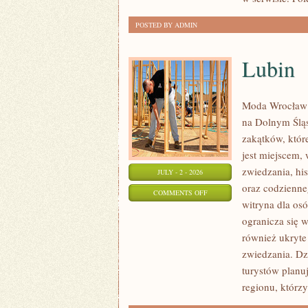
POSTED BY ADMIN
Lubin
Moda Wrocław 
na Dolnym Ślą
zakątków, któr
jest miejscem,
zwiedzania, his
JULY - 2 - 2026
oraz codzienne
ON
COMMENTS OFF
witryna dla os
LUBIN
ogranicza się w
również ukryte
zwiedzania. Dz
turystów planu
regionu, którzy