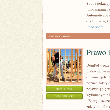
Strona pokazuje
I
tylko parametr
SPOTKANIA
AutomotiveBear
KLASYKÓW
czytelników, k
Read More ]
POSTED BY ADMIN
Prawo 
DomPol – prze
budownictwem 
drewnianych. To
poznać zalety d
pojawiają się 
JULY - 8 - 2026
wykonanym z k
ON
COMMENTS OFF
i Energooszczę
PRAWO
zalety domów d
I