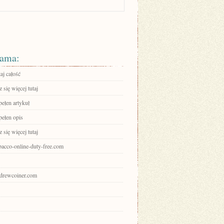
ama:
aj całość
się więcej tutaj
pełen artykuł
pełen opis
się więcej tutaj
obacco-online-duty-free.com
andrewcoiner.com