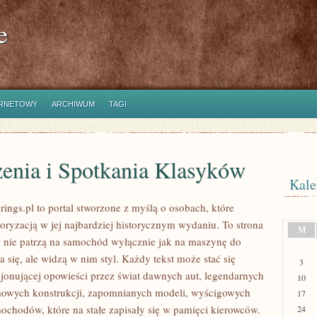
e
ERNETOWY
ARCHIWUM
TAGI
enia i Spotkania Klasyków
Kale
ings.pl to portal stworzone z myślą o osobach, które
oryzacją w jej najbardziej historycznym wydaniu. To strona
M
zy nie patrzą na samochód wyłącznie jak na maszynę do
 się, ale widzą w nim styl. Każdy tekst może stać się
3
jonującej opowieści przez świat dawnych aut, legendarnych
10
mowych konstrukcji, zapomnianych modeli, wyścigowych
17
ochodów, które na stałe zapisały się w pamięci kierowców.
24