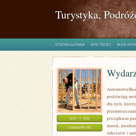
Turystyka, Podróż
STRONA GŁÓWNA
SPIS TREŚCI
BLOG INT
Wydarz
AutomotiveBear
podziwiają mot
dla tych, któr
przemieszczania
początkiem pas
JULY - 9 - 2026
marek, przeło
ON
COMMENTS OFF
sukcesów i sam
WYDARZENIA