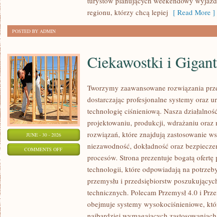
turystów planujących weekendowy wyjazd,
regionu, którzy chcą lepiej
[ Read More ]
POSTED BY ADMIN
Ciekawostki i Gigan
Tworzymy zaawansowane rozwiązania prze
dostarczając profesjonalne systemy oraz 
technologię ciśnieniową. Nasza działalność
projektowaniu, produkcji, wdrażaniu ora
rozwiązań, które znajdują zastosowanie wsz
JUNE - 30 - 2026
niezawodność, dokładność oraz bezpiec
ON
COMMENTS OFF
procesów. Strona prezentuje bogatą ofertę
CIEKAWOSTKI
technologii, które odpowiadają na potrzeb
I
przemysłu i przedsiębiorstw poszukujący
GIGANTY
technicznych. Polecam Przemysł 4.0 i Prze
ŚWIATA
obejmuje systemy wysokociśnieniowe, któ
najbardziej wymagających zastosowaniac