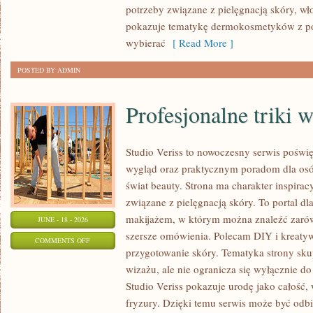
potrzeby związane z pielęgnacją skóry, wło
pokazuje tematykę dermokosmetyków z po
wybierać
[ Read More ]
POSTED BY ADMIN
Profesjonalne triki 
Studio Veriss to nowoczesny serwis pośw
wygląd oraz praktycznym poradom dla osób
świat beauty. Strona ma charakter inspirac
związane z pielęgnacją skóry. To portal d
makijażem, w którym można znaleźć zarówn
JUNE - 18 - 2026
szersze omówienia. Polecam DIY i kreatywn
ON
COMMENTS OFF
przygotowanie skóry. Tematyka strony sku
PROFESJONALNE
wizażu, ale nie ogranicza się wyłącznie 
TRIKI
Studio Veriss pokazuje urodę jako całość,
WIZAŻYSTÓW
fryzury. Dzięki temu serwis może być odbi