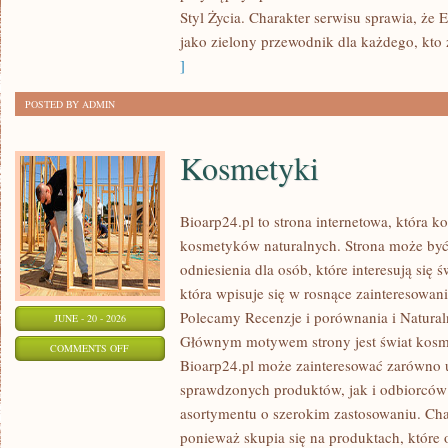
Styl Życia. Charakter serwisu sprawia, że
jako zielony przewodnik dla każdego, kto z
]
POSTED BY ADMIN
Kosmetyki
Bioarp24.pl to strona internetowa, która k
kosmetyków naturalnych. Strona może być
odniesienia dla osób, które interesują się 
która wpisuje się w rosnące zainteresowani
Polecamy Recenzje i porównania i Naturaln
JUNE - 20 - 2026
Głównym motywem strony jest świat kosm
ON
COMMENTS OFF
Bioarp24.pl może zainteresować zarówno
KOSMETYKI
sprawdzonych produktów, jak i odbiorców
asortymentu o szerokim zastosowaniu. Char
ponieważ skupia się na produktach, które