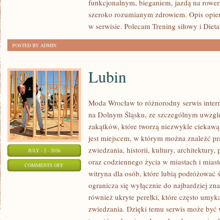
funkcjonalnym, bieganiem, jazdą na rowerz
GRUPOWY
szeroko rozumianym zdrowiem. Opis opier
w serwisie. Polecam Trening siłowy i Dieta
POSTED BY ADMIN
Lubin
Moda Wrocław to różnorodny serwis inte
na Dolnym Śląsku, ze szczególnym uwzgl
zakątków, które tworzą niezwykle ciekawą 
jest miejscem, w którym można znaleźć pr
zwiedzania, historii, kultury, architektury,
JULY - 2 - 2026
oraz codziennego życia w miastach i mias
ON
COMMENTS OFF
witryna dla osób, które lubią podróżowa
LUBIN
ogranicza się wyłącznie do najbardziej zna
również ukryte perełki, które często umyk
zwiedzania. Dzięki temu serwis może być