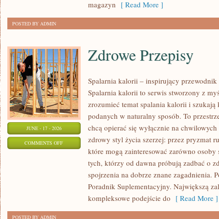
magazyn
[ Read More ]
POSTED BY ADMIN
Zdrowe Przepisy
Spalarnia kalorii – inspirujący przewodni
Spalarnia kalorii to serwis stworzony z myś
zrozumieć temat spalania kalorii i szukają
podanych w naturalny sposób. To przestrze
chcą opierać się wyłącznie na chwilowych 
JUNE - 17 - 2026
zdrowy styl życia szerzej: przez pryzmat r
ON
COMMENTS OFF
które mogą zainteresować zarówno osoby st
ZDROWE
tych, którzy od dawna próbują zadbać o zd
PRZEPISY
spojrzenia na dobrze znane zagadnienia. P
Poradnik Suplementacyjny. Największą zale
kompleksowe podejście do
[ Read More ]
POSTED BY ADMIN