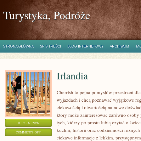
Turystyka, Podróże
STRONA GŁÓWNA
SPIS TREŚCI
BLOG INTERNETOWY
ARCHIWUM
TA
Irlandia
Cherrish to pełna pomysłów przestrzeń dla
wyjazdach i chcą poznawać wyjątkowe reg
ciekawością i otwartością na nowe doświad
który może zainteresować zarówno osoby p
tych, którzy po prostu lubią czytać o świec
JULY - 6 - 2026
kuchni, historii oraz codzienności różnych
ON
COMMENTS OFF
ciekawe informacje z lekkim, przystępny
IRLANDIA