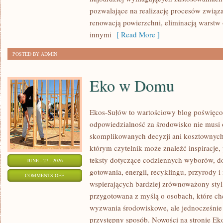
pozwalające na realizację procesów związ
renowacją powierzchni, eliminacją warst
innymi
[ Read More ]
POSTED BY ADMIN
Eko w Domu
Ekos-Sułów to wartościowy blog poświęcon
odpowiedzialność za środowisko nie musi
skomplikowanych decyzji ani kosztownych
którym czytelnik może znaleźć inspiracje,
teksty dotyczące codziennych wyborów, d
JUNE - 27 - 2026
gotowania, energii, recyklingu, przyrody
ON
COMMENTS OFF
wspierających bardziej zrównoważony styl 
EKO
przygotowana z myślą o osobach, które c
W
wyzwania środowiskowe, ale jednocześnie 
DOMU
przystępny sposób. Nowości na stronie Ek