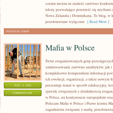
czemu można tu znaleźć zarówno konkretn
teksty pozwalające przenieść się myślami 
Nowa Zelandia i Dominikana. To blog, w k
przedstawiane wyłącznie
[ Read More ]
POSTED BY ADMIN
Mafia w Polsce
Świat zorganizowanych grup przestępczych
zainteresowanie zarówno analityków, jak i
kompleksowe kompendium informacji poś
ich ewolucji, organizacji, a także nowym 
prezentuje temat w sposób edukacyjny, kon
JULY - 4 - 2026
zjawisk związanych z działalnością zorga
ON
COMMENTS OFF
w Polsce, na kontynencie europejskim ora
MAFIA
Polecam Mafia w Polsce i Prawo kontra Maf
W
zagadnienia związane z mafią, przedstawia
POLSCE