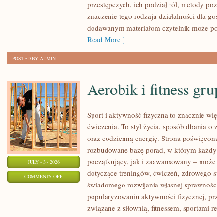
przestępczych, ich podział ról, metody po
znaczenie tego rodzaju działalności dla go
dodawanym materiałom czytelnik może po
Read More ]
POSTED BY ADMIN
Aerobik i fitness gr
Sport i aktywność fizyczna to znacznie wię
ćwiczenia. To styl życia, sposób dbania o
oraz codzienną energię. Strona poświęcona
rozbudowane bazę porad, w którym każdy
początkujący, jak i zaawansowany – może 
JULY - 3 - 2026
dotyczące treningów, ćwiczeń, zdrowego st
ON
COMMENTS OFF
świadomego rozwijania własnej sprawności
AEROBIK
popularyzowaniu aktywności fizycznej, pr
I
związane z siłownią, fitnessem, sportami r
FITNESS