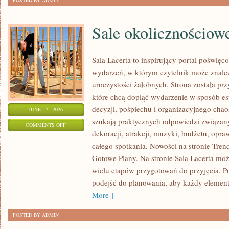
POSTED BY ADMIN
Sale okolicznościow
Sala Lacerta to inspirujący portal poświę
wydarzeń, w którym czytelnik może znale
uroczystości żałobnych. Strona została pr
które chcą dopiąć wydarzenie w sposób e
decyzji, pośpiechu i organizacyjnego chaos
JUNE - 7 - 2026
szukają praktycznych odpowiedzi związan
ON
COMMENTS OFF
dekoracji, atrakcji, muzyki, budżetu, opr
SALE
całego spotkania. Nowości na stronie Trendy
OKOLICZNOŚCIOWE
Gotowe Plany. Na stronie Sala Lacerta moż
wielu etapów przygotowań do przyjęcia. P
podejść do planowania, aby każdy element 
More ]
POSTED BY ADMIN