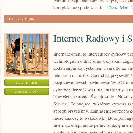
Poradnik Suplementacyjny. Największą zale
kompleksowe podejście do
[ Read More ]
POSTED BY ADMIN
Internet Radiowy i S
Internat.com.pl to interesujący cyfrowy 
technologiom online oraz wszystkim zagadn
codziennym korzystaniem z smartfona. St
miejscem dla osób, które chcą przyswoić św
bezprzewodowych, światłowodów, 5G, chm
JUNE - 17 - 2026
cyberbezpieczeństwa oraz praktycznych r
ON
COMMENTS OFF
Nowości na stronie: Światłowody i Nowocz
INTERNET
Serwery. To miejsce, w którym cyfrowa rz
RADIOWY
sposób przystępny. Zamiast niepotrzebneg
I
może znaleźć tu wskazówki, które pomaga
SATELITARNY
Internat.com.pl może pełnić funkcję inte
każdego, kto chce pewniej korzystać z int