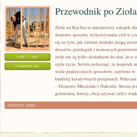
Przewodnik po Zioł
Zioła od Kuchni to internetowy zakątek dla
domowe sposoby wykorzystania ziół w cod
się na tym, jak zielone dodatki mogą uroz
deserów, przekąsek i domowych przetworów
zioła nie są tylko dodatkiem do dań, lecz 
JUNE - 7 - 2026
stylu życia. Serwis pokazuje, że koperek
ON
COMMENTS OFF
wiele praktycznych sposobów, zarówno w k
PRZEWODNIK
bardziej kreatywnych przepisach. Polecam
PO
– Domowe Mieszanki i Nalewki. Strona je
ZIOŁACH
gotowania, którzy chcą używać ziół z wię
POSTED BY ADMIN