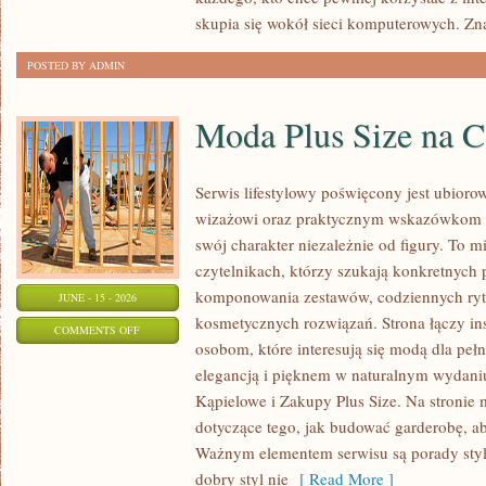
skupia się wokół sieci komputerowych. Zn
POSTED BY ADMIN
Moda Plus Size na 
Serwis lifestylowy poświęcony jest ubioro
wizażowi oraz praktycznym wskazówkom dl
swój charakter niezależnie od figury. To m
czytelnikach, którzy szukają konkretnych
komponowania zestawów, codziennych ryt
JUNE - 15 - 2026
kosmetycznych rozwiązań. Strona łączy ins
ON
COMMENTS OFF
osobom, które interesują się modą dla peł
MODA
elegancją i pięknem w naturalnym wydaniu
PLUS
Kąpielowe i Zakupy Plus Size. Na stronie 
SIZE
dotyczące tego, jak budować garderobę, ab
NA
Ważnym elementem serwisu są porady styli
CO
dobry styl nie
[ Read More ]