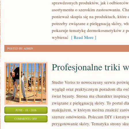
sprawdzonych produktów, jak i odbiorców
asortymentu o szerokim zastosowaniu. Char
ponieważ skupia się na produktach, które
potrzeby związane z pielęgnacją skóry, wło
pokazuje tematykę dermokosmetyków z po
wybierać
[ Read More ]
POSTED BY ADMIN
Profesjonalne triki 
Studio Veriss to nowoczesny serwis pośw
wygląd oraz praktycznym poradom dla osób
świat beauty. Strona ma charakter inspirac
związane z pielęgnacją skóry. To portal d
makijażem, w którym można znaleźć zarówn
JUNE - 18 - 2026
szersze omówienia. Polecam DIY i kreatywn
ON
COMMENTS OFF
przygotowanie skóry. Tematyka strony sku
PROFESJONALNE