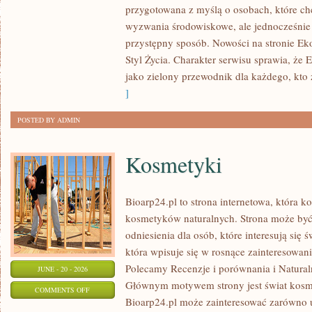
przygotowana z myślą o osobach, które c
W
wyzwania środowiskowe, ale jednocześnie 
DOMU
przystępny sposób. Nowości na stronie Ek
Styl Życia. Charakter serwisu sprawia, że
jako zielony przewodnik dla każdego, kto z
]
POSTED BY ADMIN
Kosmetyki
Bioarp24.pl to strona internetowa, która k
kosmetyków naturalnych. Strona może być
odniesienia dla osób, które interesują się 
która wpisuje się w rosnące zainteresowani
Polecamy Recenzje i porównania i Naturaln
JUNE - 20 - 2026
Głównym motywem strony jest świat kosm
ON
COMMENTS OFF
Bioarp24.pl może zainteresować zarówno
KOSMETYKI