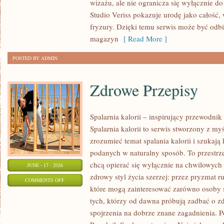
wizażu, ale nie ogranicza się wyłącznie 
TRIKI
Studio Veriss pokazuje urodę jako całość,
WIZAŻYSTÓW
fryzury. Dzięki temu serwis może być odbi
magazyn
[ Read More ]
POSTED BY ADMIN
Zdrowe Przepisy
Spalarnia kalorii – inspirujący przewodni
Spalarnia kalorii to serwis stworzony z myś
zrozumieć temat spalania kalorii i szukają
podanych w naturalny sposób. To przestrze
chcą opierać się wyłącznie na chwilowych 
JUNE - 17 - 2026
zdrowy styl życia szerzej: przez pryzmat r
ON
COMMENTS OFF
które mogą zainteresować zarówno osoby st
ZDROWE
tych, którzy od dawna próbują zadbać o zd
PRZEPISY
spojrzenia na dobrze znane zagadnienia. P