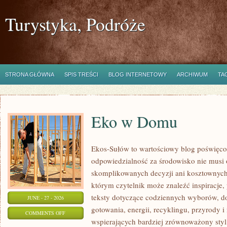
Turystyka, Podróże
STRONA GŁÓWNA
SPIS TREŚCI
BLOG INTERNETOWY
ARCHIWUM
TA
Eko w Domu
Ekos-Sułów to wartościowy blog poświęcon
odpowiedzialność za środowisko nie musi
skomplikowanych decyzji ani kosztownych
którym czytelnik może znaleźć inspiracje,
teksty dotyczące codziennych wyborów, d
JUNE - 27 - 2026
gotowania, energii, recyklingu, przyrody
ON
COMMENTS OFF
wspierających bardziej zrównoważony styl 
EKO