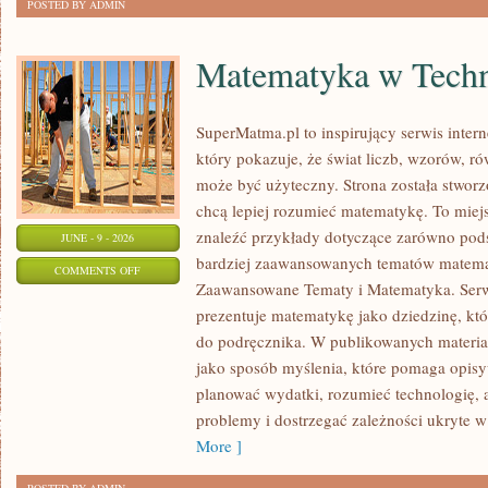
POSTED BY ADMIN
Matematyka w Techn
SuperMatma.pl to inspirujący serwis inte
który pokazuje, że świat liczb, wzorów, r
może być użyteczny. Strona została stworz
chcą lepiej rozumieć matematykę. To mie
znaleźć przykłady dotyczące zarówno pod
JUNE - 9 - 2026
bardziej zaawansowanych tematów matema
ON
COMMENTS OFF
Zaawansowane Tematy i Matematyka. Serwi
MATEMATYKA
prezentuje matematykę jako dziedzinę, któ
W
do podręcznika. W publikowanych materia
TECHNOLOGII
jako sposób myślenia, które pomaga opisy
I
planować wydatki, rozumieć technologię,
NAUCE
problemy i dostrzegać zależności ukryte w
More ]