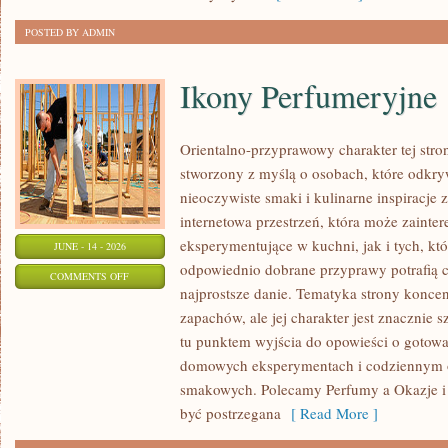
DZIEŃ
POSTED BY ADMIN
Ikony Perfumeryjne
Orientalno-przyprawowy charakter tej stron
stworzony z myślą o osobach, które odkry
nieoczywiste smaki i kulinarne inspiracje 
internetowa przestrzeń, która może zaint
eksperymentujące w kuchni, jak i tych, kt
JUNE - 14 - 2026
odpowiednio dobrane przyprawy potrafią 
ON
COMMENTS OFF
najprostsze danie. Tematyka strony koncen
IKONY
zapachów, ale jej charakter jest znacznie 
PERFUMERYJNE
tu punktem wyjścia do opowieści o gotowani
domowych eksperymentach i codziennym 
smakowych. Polecamy Perfumy a Okazje i
być postrzegana
[ Read More ]