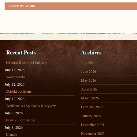
POSTED BY ADMIN
Recent Posts
Archives
Historie Klientów i Sukcesy
July 2026
July 13, 2026
June 2026
Wasza Strefa
May 2026
July 12, 2026
April 2026
Zbiórki publiczne
March 2026
July 12, 2026
Wydarzenia i Spotkania Klasyków
February 2026
July 9, 2026
January 2026
Prawo i Formalności
December 2025
July 8, 2026
November 2025
Irlandia