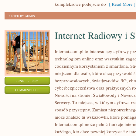
kompleksowe podejście do
[ Read More ]
POSTED BY ADMIN
Internet Radiowy i S
Internat.com.pl to interesujący cyfrowy 
technologiom online oraz wszystkim zagadn
codziennym korzystaniem z smartfona. St
miejscem dla osób, które chcą przyswoić św
bezprzewodowych, światłowodów, 5G, chm
JUNE - 17 - 2026
cyberbezpieczeństwa oraz praktycznych r
ON
COMMENTS OFF
Nowości na stronie: Światłowody i Nowocz
INTERNET
Serwery. To miejsce, w którym cyfrowa rz
RADIOWY
sposób przystępny. Zamiast niepotrzebneg
I
może znaleźć tu wskazówki, które pomaga
SATELITARNY
Internat.com.pl może pełnić funkcję inte
każdego, kto chce pewniej korzystać z int