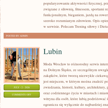
popularyzowaniu aktywności fizycznej, pr
I
związane z siłownią, fitnessem, sportami r
FITNESS
funkcjonalnym, bieganiem, jazdą na rowerz
GRUPOWY
szeroko rozumianym zdrowiem. Opis opier
w serwisie. Polecam Trening siłowy i Dieta
POSTED BY ADMIN
Lubin
Moda Wrocław to różnorodny serwis inte
na Dolnym Śląsku, ze szczególnym uwzgl
zakątków, które tworzą niezwykle ciekawą 
jest miejscem, w którym można znaleźć pr
zwiedzania, historii, kultury, architektury,
JULY - 2 - 2026
oraz codziennego życia w miastach i mias
ON
COMMENTS OFF
witryna dla osób, które lubią podróżowa
LUBIN
ogranicza się wyłącznie do najbardziej zna