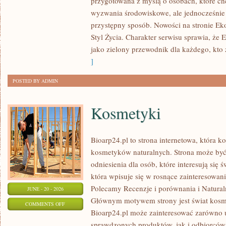
przygotowana z myślą o osobach, które c
W
wyzwania środowiskowe, ale jednocześnie 
DOMU
przystępny sposób. Nowości na stronie Ek
Styl Życia. Charakter serwisu sprawia, że
jako zielony przewodnik dla każdego, kto z
]
POSTED BY ADMIN
Kosmetyki
Bioarp24.pl to strona internetowa, która k
kosmetyków naturalnych. Strona może być
odniesienia dla osób, które interesują się 
która wpisuje się w rosnące zainteresowani
Polecamy Recenzje i porównania i Naturaln
JUNE - 20 - 2026
Głównym motywem strony jest świat kosm
ON
COMMENTS OFF
Bioarp24.pl może zainteresować zarówno
KOSMETYKI
sprawdzonych produktów, jak i odbiorców