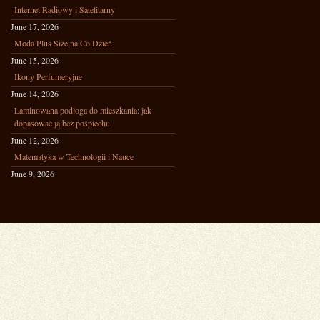
Internet Radiowy i Satelitarny
June 17, 2026
Moda Plus Size na Co Dzień
June 15, 2026
Ikony Perfumeryjne
June 14, 2026
Laminowana podłoga do mieszkania: jak
dopasować ją bez pośpiechu
June 12, 2026
Matematyka w Technologii i Nauce
June 9, 2026