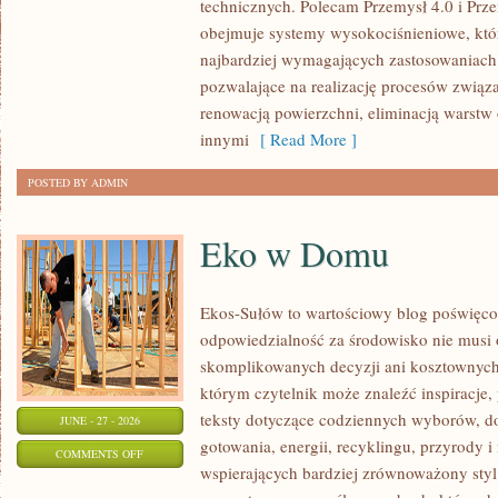
technicznych. Polecam Przemysł 4.0 i Prze
ŚWIATA
obejmuje systemy wysokociśnieniowe, któ
najbardziej wymagających zastosowaniac
pozwalające na realizację procesów związ
renowacją powierzchni, eliminacją warst
innymi
[ Read More ]
POSTED BY ADMIN
Eko w Domu
Ekos-Sułów to wartościowy blog poświęcon
odpowiedzialność za środowisko nie musi
skomplikowanych decyzji ani kosztownych
którym czytelnik może znaleźć inspiracje,
teksty dotyczące codziennych wyborów, d
JUNE - 27 - 2026
gotowania, energii, recyklingu, przyrody
ON
COMMENTS OFF
wspierających bardziej zrównoważony styl 
EKO