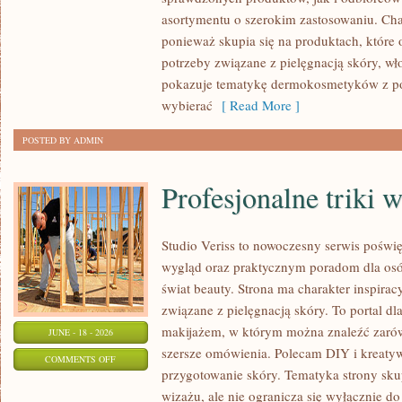
asortymentu o szerokim zastosowaniu. Char
ponieważ skupia się na produktach, które
potrzeby związane z pielęgnacją skóry, wło
pokazuje tematykę dermokosmetyków z po
wybierać
[ Read More ]
POSTED BY ADMIN
Profesjonalne triki 
Studio Veriss to nowoczesny serwis pośw
wygląd oraz praktycznym poradom dla osób
świat beauty. Strona ma charakter inspirac
związane z pielęgnacją skóry. To portal d
makijażem, w którym można znaleźć zarówn
JUNE - 18 - 2026
szersze omówienia. Polecam DIY i kreatywn
ON
COMMENTS OFF
przygotowanie skóry. Tematyka strony sku
PROFESJONALNE
wizażu, ale nie ogranicza się wyłącznie 