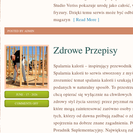
TRIKI
Studio Veriss pokazuje urodę jako całość,
WIZAŻYSTÓW
fryzury. Dzięki temu serwis może być odbi
magazyn
[ Read More ]
POSTED BY ADMIN
Zdrowe Przepisy
Spalarnia kalorii – inspirujący przewodni
Spalarnia kalorii to serwis stworzony z myś
zrozumieć temat spalania kalorii i szukają
podanych w naturalny sposób. To przestrze
chcą opierać się wyłącznie na chwilowych 
JUNE - 17 - 2026
zdrowy styl życia szerzej: przez pryzmat r
ON
COMMENTS OFF
które mogą zainteresować zarówno osoby st
ZDROWE
tych, którzy od dawna próbują zadbać o zd
PRZEPISY
spojrzenia na dobrze znane zagadnienia. P
Poradnik Suplementacyjny. Największą zale