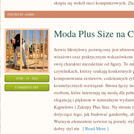
skupia się wokół sieci komputerowych. Zn
POSTED BY ADMIN
Moda Plus Size na 
Serwis lifestylowy poświęcony jest ubioro
wizażowi oraz praktycznym wskazówkom dl
swój charakter niezależnie od figury. To m
czytelnikach, którzy szukają konkretnych
komponowania zestawów, codziennych ryt
JUNE - 15 - 2026
kosmetycznych rozwiązań. Strona łączy ins
ON
COMMENTS OFF
osobom, które interesują się modą dla peł
MODA
elegancją i pięknem w naturalnym wydaniu
PLUS
Kąpielowe i Zakupy Plus Size. Na stronie 
SIZE
dotyczące tego, jak budować garderobę, ab
NA
Ważnym elementem serwisu są porady styli
CO
dobry styl nie
[ Read More ]
DZIEŃ