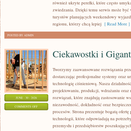
również ukryte perełki, które często umyk
zwiedzania. Dzięki temu serwis może być
turystów planujących weekendowy wyjazd,
regionu, którzy chcą lepiej
[ Read More ]
POSTED BY ADMIN
Ciekawostki i Gigan
Tworzymy zaawansowane rozwiązania prze
dostarczając profesjonalne systemy oraz 
technologię ciśnieniową. Nasza działalność
projektowaniu, produkcji, wdrażaniu ora
rozwiązań, które znajdują zastosowanie wsz
JUNE - 30 - 2026
niezawodność, dokładność oraz bezpiec
ON
COMMENTS OFF
procesów. Strona prezentuje bogatą ofertę
CIEKAWOSTKI
technologii, które odpowiadają na potrzeb
I
przemysłu i przedsiębiorstw poszukujący
GIGANTY