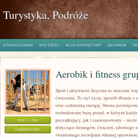
Turystyka, Podróże
STRONA GŁÓWNA
SPIS TREŚCI
BLOG INTERNETOWY
ARCHIWUM
TA
Aerobik i fitness gr
Sport i aktywność fizyczna to znacznie wię
ćwiczenia. To styl życia, sposób dbania o
oraz codzienną energię. Strona poświęcona
rozbudowane bazę porad, w którym każdy
początkujący, jak i zaawansowany – może 
JULY - 3 - 2026
dotyczące treningów, ćwiczeń, zdrowego st
ON
COMMENTS OFF
świadomego rozwijania własnej sprawności
AEROBIK