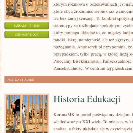
którym rozmowa o oczekiwaniach jest natur
które chcą zrozumieć siebie oraz wzmocni
też bez taniej sensacji. Tu konkret spotykaj
stereotypy są rozbrajane spokojnym, życi
JANUARY - 3 - 2026
który pomaga układać to, co między ludź
ON
COMMENTS OFF
randki, iskrę, namiętność, ale też zgrzyty, 
PSYCHOLOGIA
pożegnania. Anonserek.pl przypomina, że d
SEKSUALNOŚCI
przypadkiem, tylko pracą, w której liczą s
Polecamy Biseksualność i Panseksualność 
Panseksualność. W centrum tej przestrzeni
POSTED BY ADMIN
Historia Edukacji
KoronaMK to portal poświęcony dziejom k
władców aż po XXI wiek. To miejsce, w kt
analizą, a fakty układają się w czytelną ci