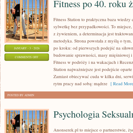
Fitness po 40. roku ż
Fitness Station to praktyczna baza wiedzy 
sylwetkę bez przypadkowości. To miejsce, 
z żywieniem, a determinacja jest traktowa
metodyka. Strona powstała z myślą o tym,
po kroku: od pierwszych podejść na siłow
JANUARY - 3 - 2026
budowanie sprawności, masy mięśniowej i 
ON
COMMENTS OFF
Fitness w podróży i na wakacjach i Recenzj
FITNESS
Station najważniejsze jest podejście oparte 
PO
Zamiast obiecywać cuda w kilka dni, ser
40.
rytm pracy nad sobą: mądrze
[ Read More
ROKU
ŻYCIA
POSTED BY ADMIN
Psychologia Seksual
Anonserek.pl to miejsce o partnerstwie, ż