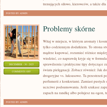
trenujących siłowo, kierowców, a także dla 
POSTED BY ADMIN
Problemy skórne
Witaj w miejscu, w którym aromaty i kosme
tylko codziennym dodatkiem. To strona st
mądrze kupować, rozumieć różnice międz
wiedzieć, co naprawdę kryje się w formular
sprawdzenia i praktyczne tipy dotyczące z
DECEMBER - 30 - 2025
świata pielęgnacji. Zobacz również: Jak 
ON
COMMENTS OFF
drogeryjne vs. luksusowe. Ta przestrzeń po
PROBLEMY
perfumerii z konkretami. Zamiast pustych o
SKÓRNE
uczciwe podsumowania. Jeśli szukasz zapa
zapach na randkę albo polujesz na ogon, tu
POSTED BY ADMIN