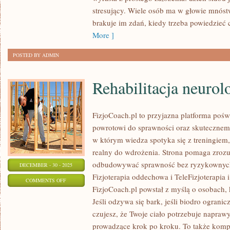
DRUHEN
stresujący. Wiele osób ma w głowie mnóst
I
brakuje im zdań, kiedy trzeba powiedzieć
DRUŻBÓW
More ]
POSTED BY ADMIN
Rehabilitacja neurol
FizjoCoach.pl to przyjazna platforma pośw
powrotowi do sprawności oraz skutecznemu
w którym wiedza spotyka się z treningiem, 
realny do wdrożenia. Strona pomaga zrozum
odbudowywać sprawność bez ryzykownych 
DECEMBER - 30 - 2025
Fizjoterapia oddechowa i TeleFizjoterapia i
ON
COMMENTS OFF
FizjoCoach.pl powstał z myślą o osobach, 
REHABILITACJA
Jeśli odzywa się bark, jeśli biodro ogranicz
NEUROLOGICZNA
czujesz, że Twoje ciało potrzebuje napraw
prowadzące krok po kroku. To także komp