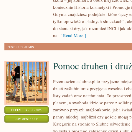
skóra – jej komfort, a obok niej człowiek:
KOSMETYKI
koniecznie Historia kosmetyki i Promocje i
DLA
Gdynia znajdziesz podejście, które łączy es
DZIECI
tylko opowieść o „ładnych słoiczkach”, al
I
do stanu skóry, jak rozumieć INCI i jak uk
KOBIET
na
[ Read More ]
W
POSTED BY ADMIN
CIĄŻY
Pomoc druhen i dru
Przemowieniaslubne.pl to przyjazne miejsc
dzień zaślubin oraz przyjęcie weselne i ch
listy zadań oraz natchnienia. To przestrzeń
planem, a swoboda idzie w parze z solid
zarówno przyszli małżonkowie, jak i świad
DECEMBER - 31 - 2025
panny młodej, najbliżsi czy goście mogą p
ON
COMMENTS OFF
Kategorie na stronie to Ślubne oświetlenie
POMOC
wyrasta z prostego założenia: dzień ślubu 