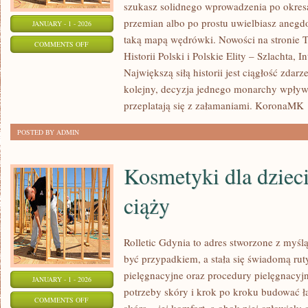
szukasz solidnego wprowadzenia po okresa
przemian albo po prostu uwielbiasz aneg
JANUARY - 1 - 2026
taką mapą wędrówki. Nowości na stronie Tr
ON
COMMENTS OFF
Historii Polski i Polskie Elity – Szlachta, I
HISTORIA
Największą siłą historii jest ciągłość zdarz
EDUKACJI
kolejny, decyzja jednego monarchy wpływ
przeplatają się z załamaniami. KoronaMK
POSTED BY ADMIN
Kosmetyki dla dzieci
ciąży
Rolletic Gdynia to adres stworzone z myśl
być przypadkiem, a stała się świadomą rut
pielęgnacyjne oraz procedury pielęgnacyj
JANUARY - 1 - 2026
potrzeby skóry i krok po kroku budować ł
ON
COMMENTS OFF