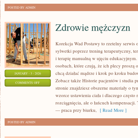
POSTED BY ADMIN
Zdrowie mężczyzn
Korekcja Wad Postawy to rzetelny serwis 
sylwetki poprzez trening terapeutyczny, te
i terapię manualną w ujęciu edukacyjnym.
osobach, które czują, że ich plecy proszą 
chcą działać mądrze i krok po kroku budow
JANUARY - 3 - 2026
Zobacz także Historie pacjentów i studia 
ON
COMMENTS OFF
stronie znajdziesz obszerne materiały o ty
ZDROWIE
wzorce ustawienia ciała i dlaczego często 
MĘŻCZYZN
rozciągnięcia, ale o łańcuch kompensacji
— praca przy biurku,
[ Read More ]
POSTED BY ADMIN