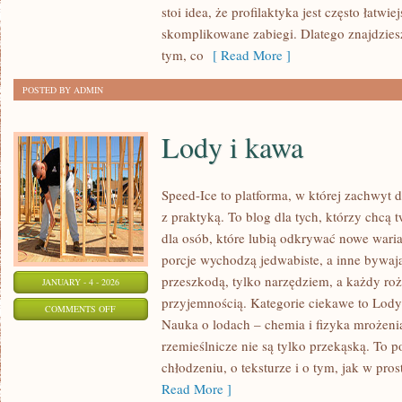
stoi idea, że profilaktyka jest często łatwie
ZĘBÓW
skomplikowane zabiegi. Dlatego znajdziesz t
ZA
tym, co
[ Read More ]
GRANICĄ
POSTED BY ADMIN
Lody i kawa
Speed-Ice to platforma, w której zachwyt 
z praktyką. To blog dla tych, którzy chcą 
dla osób, które lubią odkrywać nowe waria
porcje wychodzą jedwabiste, a inne bywają 
przeszkodą, tylko narzędziem, a każdy roż
JANUARY - 4 - 2026
przyjemnością. Kategorie ciekawe to Lody
ON
COMMENTS OFF
Nauka o lodach – chemia i fizyka mrożeni
LODY
rzemieślnicze nie są tylko przekąską. To p
I
chłodzeniu, o teksturze i o tym, jak w pros
KAWA
Read More ]