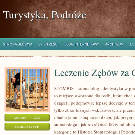
Turystyka, Podróże
STRONA GŁÓWNA
SPIS TREŚCI
BLOG INTERNETOWY
ARCHIWUM
TA
Leczenie Zębów za 
STOMBIS – stomatolog i dentystyka w pra
to miejsce stworzone dla osób, które chcą
dziąseł i podejmować lepsze decyzje w tem
tylko zbiór luźnych wskazówek, ale przem
dbać o jamę ustną na co dzień, jak przygo
JANUARY - 4 - 2026
stomatologa i jak rozróżniać fakty od obi
ON
COMMENTS OFF
kategorie to Historia Stomatologii i Perio
LECZENIE