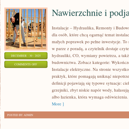
Nawierzchnie i podj
Instalacje – Hydraulika, Remonty i Budow
dla osób, które chcą ogarnąć temat instal
małych poprawek po pełne inwestycje. To 
w parze z poradą, a czytelnik dostaje czyt
hydrauliki, CO, wymiany powietrza, a tak
DECEMBER - 30 - 2025
budownictwa. Zobacz kategorie: Wykończe
ON
COMMENTS OFF
Instalacje elektryczne. Na stronie wszystk
NAWIERZCHNIE
praktyk, które pomagają uniknąć niepotrze
I
definicji pojawiają się typowe sytuacje: c
PODJAZDY
grzejniki, zbyt niskie napór wody, hałasują
albo łazienka, która wymaga odświeżenia.
More ]
POSTED BY ADMIN