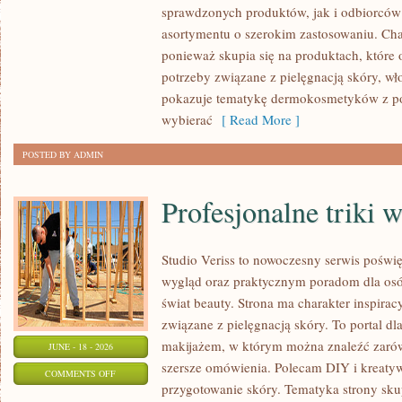
sprawdzonych produktów, jak i odbiorców
asortymentu o szerokim zastosowaniu. Char
ponieważ skupia się na produktach, które
potrzeby związane z pielęgnacją skóry, wło
pokazuje tematykę dermokosmetyków z po
wybierać
[ Read More ]
POSTED BY ADMIN
Profesjonalne triki 
Studio Veriss to nowoczesny serwis pośw
wygląd oraz praktycznym poradom dla osób
świat beauty. Strona ma charakter inspirac
związane z pielęgnacją skóry. To portal d
makijażem, w którym można znaleźć zarówn
JUNE - 18 - 2026
szersze omówienia. Polecam DIY i kreatywn
ON
COMMENTS OFF
przygotowanie skóry. Tematyka strony sku
PROFESJONALNE