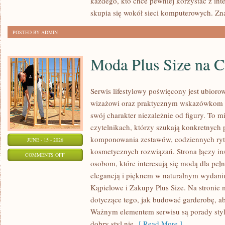
każdego, kto chce pewniej korzystać z int
skupia się wokół sieci komputerowych. Zn
POSTED BY ADMIN
Moda Plus Size na 
Serwis lifestylowy poświęcony jest ubioro
wizażowi oraz praktycznym wskazówkom dl
swój charakter niezależnie od figury. To m
czytelnikach, którzy szukają konkretnych
komponowania zestawów, codziennych ryt
JUNE - 15 - 2026
kosmetycznych rozwiązań. Strona łączy ins
ON
COMMENTS OFF
osobom, które interesują się modą dla peł
MODA
elegancją i pięknem w naturalnym wydaniu
PLUS
Kąpielowe i Zakupy Plus Size. Na stronie 
SIZE
dotyczące tego, jak budować garderobę, ab
NA
Ważnym elementem serwisu są porady styli
CO
dobry styl nie
[ Read More ]