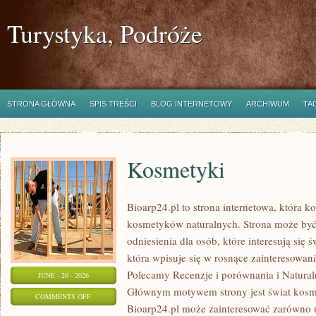
Turystyka, Podróże
STRONA GŁÓWNA
SPIS TREŚCI
BLOG INTERNETOWY
ARCHIWUM
TA
Kosmetyki
Bioarp24.pl to strona internetowa, która k
kosmetyków naturalnych. Strona może być
odniesienia dla osób, które interesują się 
która wpisuje się w rosnące zainteresowani
Polecamy Recenzje i porównania i Naturaln
JUNE - 20 - 2026
Głównym motywem strony jest świat kosm
ON
COMMENTS OFF
Bioarp24.pl może zainteresować zarówno
KOSMETYKI