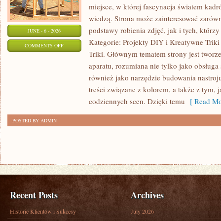
miejsce, w której fascynacja światem kadr
wiedzą. Strona może zainteresować zarówn
podstawy robienia zdjęć, jak i tych, którz
JUNE - 6 - 2026
Kategorie: Projekty DIY i Kreatywne Triki
ON
COMMENTS OFF
Triki. Głównym tematem strony jest twor
FOTOGRAFIA
aparatu, rozumiana nie tylko jako obsługa 
również jako narzędzie budowania nastroj
treści związane z kolorem, a także z tym
codziennych scen. Dzięki temu
[ Read Mo
POSTED BY ADMIN
Recent Posts
Archives
Historie Klientów i Sukcesy
July 2026