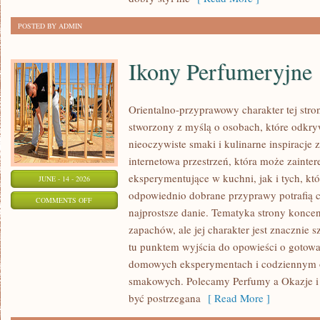
DZIEŃ
POSTED BY ADMIN
Ikony Perfumeryjne
Orientalno-przyprawowy charakter tej stron
stworzony z myślą o osobach, które odkry
nieoczywiste smaki i kulinarne inspiracje 
internetowa przestrzeń, która może zaint
eksperymentujące w kuchni, jak i tych, kt
JUNE - 14 - 2026
odpowiednio dobrane przyprawy potrafią 
ON
COMMENTS OFF
najprostsze danie. Tematyka strony koncen
IKONY
zapachów, ale jej charakter jest znacznie 
PERFUMERYJNE
tu punktem wyjścia do opowieści o gotowani
domowych eksperymentach i codziennym 
smakowych. Polecamy Perfumy a Okazje i
być postrzegana
[ Read More ]