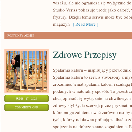
wizażu, ale nie ogranicza się wyłącznie 
TRIKI
Studio Veriss pokazuje urodę jako całość,
WIZAŻYSTÓW
fryzury. Dzięki temu serwis może być odbi
magazyn
[ Read More ]
POSTED BY ADMIN
Zdrowe Przepisy
Spalarnia kalorii – inspirujący przewodni
Spalarnia kalorii to serwis stworzony z myś
zrozumieć temat spalania kalorii i szukają
podanych w naturalny sposób. To przestrze
chcą opierać się wyłącznie na chwilowych 
JUNE - 17 - 2026
zdrowy styl życia szerzej: przez pryzmat r
ON
COMMENTS OFF
które mogą zainteresować zarówno osoby st
ZDROWE
tych, którzy od dawna próbują zadbać o zd
PRZEPISY
spojrzenia na dobrze znane zagadnienia. P