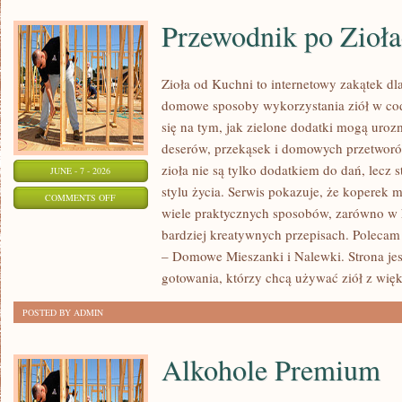
Przewodnik po Zioł
Zioła od Kuchni to internetowy zakątek dla
domowe sposoby wykorzystania ziół w cod
się na tym, jak zielone dodatki mogą uroz
deserów, przekąsek i domowych przetworów
zioła nie są tylko dodatkiem do dań, lecz 
JUNE - 7 - 2026
stylu życia. Serwis pokazuje, że koperek
ON
COMMENTS OFF
wiele praktycznych sposobów, zarówno w k
PRZEWODNIK
bardziej kreatywnych przepisach. Polecam
PO
– Domowe Mieszanki i Nalewki. Strona je
ZIOŁACH
gotowania, którzy chcą używać ziół z wię
POSTED BY ADMIN
Alkohole Premium