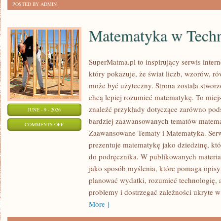
POSTED BY ADMIN
Matematyka w Techn
SuperMatma.pl to inspirujący serwis inte
który pokazuje, że świat liczb, wzorów, r
może być użyteczny. Strona została stworz
chcą lepiej rozumieć matematykę. To mie
znaleźć przykłady dotyczące zarówno pod
JUNE - 9 - 2026
bardziej zaawansowanych tematów matema
ON
COMMENTS OFF
Zaawansowane Tematy i Matematyka. Serwi
MATEMATYKA
prezentuje matematykę jako dziedzinę, któ
W
do podręcznika. W publikowanych materia
TECHNOLOGII
jako sposób myślenia, które pomaga opisy
I
planować wydatki, rozumieć technologię,
NAUCE
problemy i dostrzegać zależności ukryte w
More ]