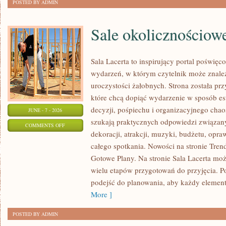
POSTED BY ADMIN
Sale okolicznościow
Sala Lacerta to inspirujący portal poświę
wydarzeń, w którym czytelnik może znale
uroczystości żałobnych. Strona została pr
które chcą dopiąć wydarzenie w sposób e
decyzji, pośpiechu i organizacyjnego chaos
JUNE - 7 - 2026
szukają praktycznych odpowiedzi związan
ON
COMMENTS OFF
dekoracji, atrakcji, muzyki, budżetu, opr
SALE
całego spotkania. Nowości na stronie Trendy
OKOLICZNOŚCIOWE
Gotowe Plany. Na stronie Sala Lacerta moż
wielu etapów przygotowań do przyjęcia. P
podejść do planowania, aby każdy element 
More ]
POSTED BY ADMIN