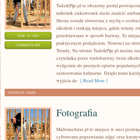
TadzikPije.pl to obszerny portal poświęco
miłośnik ciekawostek może znaleźć niebana
Strona została stworzona z myślą o osobac
alkoholi i szukają miejsca, gdzie tematy 
przedstawiane w sposób barwny. To miejsce
JUNE - 6 - 2026
praktycznym podejściem. Nowości na stron
ON
COMMENTS OFF
Trendy. Na stronie TadzikPije.pl można zn
ALKOHOLE
czytelnika przez wielobarwny świat alkohol
PREMIUM
wyłącznie do prostych opisów popularnych
zastosowania kulinarne. Dzięki temu każd
wyjścia do
[ Read More ]
POSTED BY ADMIN
Fotografia
MalwinaAtras.pl to miejsce w sieci poświę
cyfrowemu poprawianiu zdjęć oraz kreaty