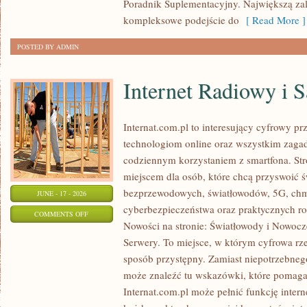
Poradnik Suplementacyjny. Największą zale
kompleksowe podejście do
[ Read More ]
POSTED BY ADMIN
Internet Radiowy i S
Internat.com.pl to interesujący cyfrowy 
technologiom online oraz wszystkim zagadn
codziennym korzystaniem z smartfona. St
miejscem dla osób, które chcą przyswoić św
bezprzewodowych, światłowodów, 5G, chm
JUNE - 17 - 2026
cyberbezpieczeństwa oraz praktycznych r
ON
COMMENTS OFF
Nowości na stronie: Światłowody i Nowocz
INTERNET
Serwery. To miejsce, w którym cyfrowa rz
RADIOWY
sposób przystępny. Zamiast niepotrzebneg
I
może znaleźć tu wskazówki, które pomaga
SATELITARNY
Internat.com.pl może pełnić funkcję inte