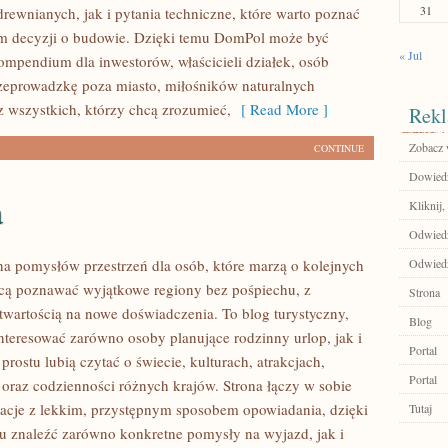
31
rewnianych, jak i pytania techniczne, które warto poznać
m decyzji o budowie. Dzięki temu DomPol może być
« Jul
mpendium dla inwestorów, właścicieli działek, osób
zeprowadzkę poza miasto, miłośników naturalnych
z wszystkich, którzy chcą zrozumieć,
[ Read More ]
Rekl
Zobacz 
CONTINUE
Dowiedz 
a
Kliknij
Odwiedź 
łna pomysłów przestrzeń dla osób, które marzą o kolejnych
Odwiedź
cą poznawać wyjątkowe regiony bez pośpiechu, z
Strona
otwartością na nowe doświadczenia. To blog turystyczny,
Blog
nteresować zarówno osoby planujące rodzinny urlop, jak i
Portal
 prostu lubią czytać o świecie, kulturach, atrakcjach,
Portal
i oraz codzienności różnych krajów. Strona łączy w sobie
acje z lekkim, przystępnym sposobem opowiadania, dzięki
Tutaj
 znaleźć zarówno konkretne pomysły na wyjazd, jak i