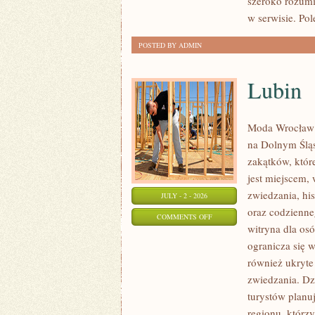
szeroko rozumi
w serwisie. Pol
POSTED BY ADMIN
Lubin
Moda Wrocław 
na Dolnym Ślą
zakątków, któr
jest miejscem,
zwiedzania, his
JULY - 2 - 2026
oraz codzienne
ON
COMMENTS OFF
witryna dla os
LUBIN
ogranicza się w
również ukryte
zwiedzania. Dz
turystów planu
regionu, którzy