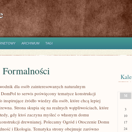
e
ERNETOWY
ARCHIWUM
TAGI
i Formalności
Kale
wodnik dla osób zainteresowanych naturalnym
DomPol to serwis poświęcony tematyce konstrukcji
M
 inspirujące źródło wiedzy dla osób, które chcą lepiej
rewna. Strona skupia się na realnych wątpliwościach, które
3
wtedy, gdy ktoś zaczyna myśleć o własnym domu
10
onstrukcji drewnianej. Polecamy Ogród i Otoczenie Domu
17
dność i Ekologia. Tematyka strony obejmuje zarówno
24