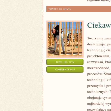
POSTED BY ADMIN
Ciekawo
Tworzymy zaaw
dostarczając p
technologię ciś
projektowaniu,
rozwiązań, któr
JUNE - 30 - 2026
niezawodność,
ON
COMMENTS OFF
procesów. Stro
CIEKAWOSTKI
technologii, k
I
przemysłu i pr
GIGANTY
technicznych. 
ŚWIATA
obejmuje syste
najbardziej w
pozwalające na