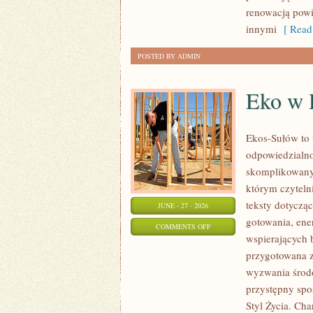
renowacją powi
innymi
[ Read
POSTED BY ADMIN
Eko w
Ekos-Sułów to 
odpowiedzialno
skomplikowanyc
którym czyteln
teksty dotycz
JUNE - 27 - 2026
gotowania, ene
ON
COMMENTS OFF
wspierających 
EKO
przygotowana z
W
wyzwania środo
DOMU
przystępny spo
Styl Życia. Ch