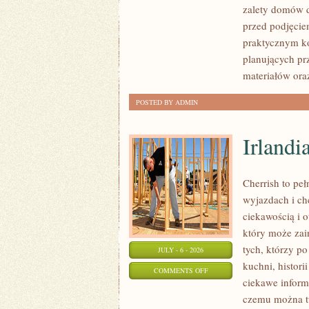
zalety domów d
I
przed podjęcie
FORMALNOŚCI
praktycznym ko
planujących pr
materiałów ora
POSTED BY ADMIN
Irlandi
Cherrish to pe
wyjazdach i ch
ciekawością i 
który może zai
tych, którzy po
JULY - 6 - 2026
kuchni, histori
ON
COMMENTS OFF
ciekawe inform
IRLANDIA
czemu można tu