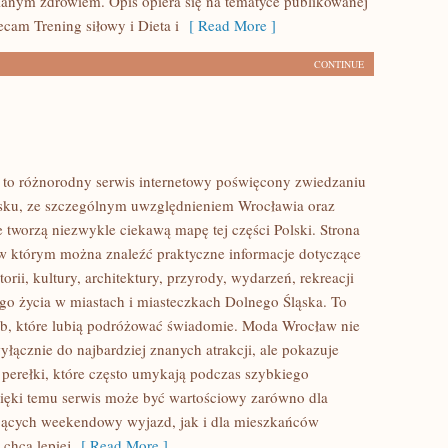
anym zdrowiem. Opis opiera się na tematyce publikowanej
ecam Trening siłowy i Dieta i
[ Read More ]
CONTINUE
to różnorodny serwis internetowy poświęcony zwiedzaniu
sku, ze szczególnym uwzględnieniem Wrocławia oraz
e tworzą niezwykle ciekawą mapę tej części Polski. Strona
 w którym można znaleźć praktyczne informacje dotyczące
torii, kultury, architektury, przyrody, wydarzeń, rekreacji
go życia w miastach i miasteczkach Dolnego Śląska. To
ób, które lubią podróżować świadomie. Moda Wrocław nie
yłącznie do najbardziej znanych atrakcji, ale pokazuje
 perełki, które często umykają podczas szybkiego
ięki temu serwis może być wartościowy zarówno dla
jących weekendowy wyjazd, jak i dla mieszkańców
 chcą lepiej
[ Read More ]