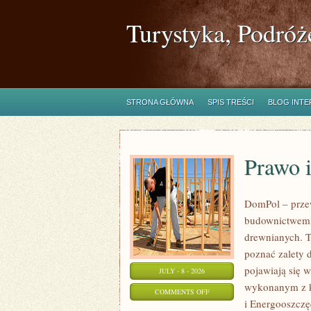
Turystyka, Podróż
STRONA GŁÓWNA
SPIS TREŚCI
BLOG INT
Prawo 
DomPol – prze
budownictwem 
drewnianych. To
poznać zalety d
pojawiają się 
JULY - 8 - 2026
wykonanym z k
ON
COMMENTS OFF
i Energooszczę
PRAWO