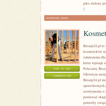
jako zielony pr
]
POSTED BY ADMIN
Kosmet
Bioarp24.pl to 
kosmetyków nat
odniesienia dla
która wpisuje s
Polecamy Recen
JUNE - 20 - 2026
Głównym motyw
ON
COMMENTS OFF
Bioarp24.pl m
KOSMETYKI
sprawdzonych p
asortymentu o s
ponieważ skupi
potrzeby związa