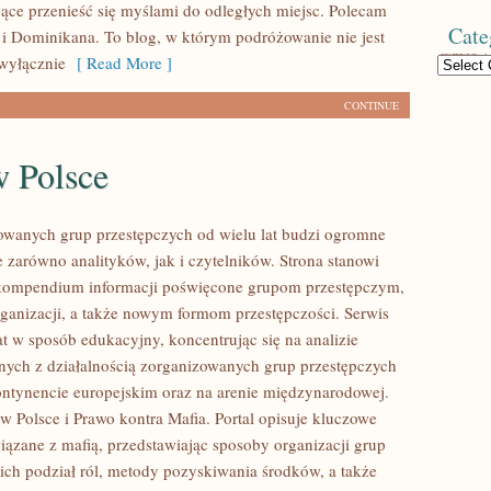
jące przenieść się myślami do odległych miejsc. Polecam
Cate
i Dominikana. To blog, w którym podróżowanie nie jest
wyłącznie
[ Read More ]
Categories
CONTINUE
w Polsce
owanych grup przestępczych od wielu lat budzi ogromne
e zarówno analityków, jak i czytelników. Strona stanowi
ompendium informacji poświęcone grupom przestępczym,
organizacji, a także nowym formom przestępczości. Serwis
at w sposób edukacyjny, koncentrując się na analizie
nych z działalnością zorganizowanych grup przestępczych
ontynencie europejskim oraz na arenie międzynarodowej.
w Polsce i Prawo kontra Mafia. Portal opisuje kluczowe
iązane z mafią, przedstawiając sposoby organizacji grup
 ich podział ról, metody pozyskiwania środków, a także