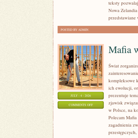
teksty pozwala
Nowa Zelandia 
przedstawiane 
POSTED BY ADMIN
Mafia 
Świat zorganiz
zainteresowani
kompleksowe k
ich ewolucji, 
prezentuje tem
JULY - 4 - 2026
zjawisk związa
ON
COMMENTS OFF
w Polsce, na k
MAFIA
Polecam Mafia 
W
zagadnienia zw
POLSCE
przestępczych,