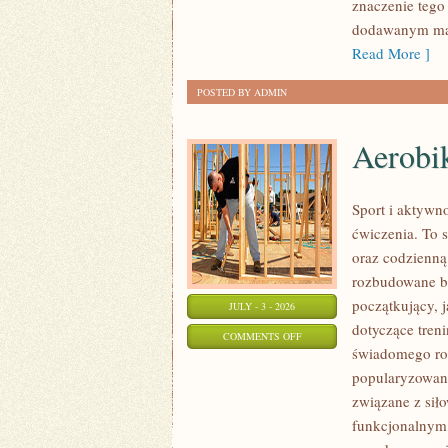
znaczenie tego 
dodawanym mat
Read More ]
POSTED BY ADMIN
Aerobik
Sport i aktywno
ćwiczenia. To 
oraz codzienną
rozbudowane b
początkujący, 
JULY - 3 - 2026
dotyczące tren
ON
COMMENTS OFF
świadomego roz
AEROBIK
popularyzowani
I
związane z siło
FITNESS
funkcjonalnym,
GRUPOWY