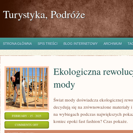
Turystyka, Podróże
STRONA GŁÓWNA
SPIS TREŚCI
BLOG INTERNETOWY
ARCHIWUM
TA
Ekologiczna rewoluc
mody
Świat mody doświadcza ekologicznej rewolu
decydują się na zrównoważone materiały i
na wybiegach podczas największych poka
FEBRUARY - 15 - 2025
koniec epoki fast fashion? Czas pokaże.
ON
COMMENTS OFF
EKOLOGICZNA