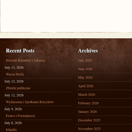
Recent Posts
Archives
Historie Klientów i Sukcesy
July 2026
July 13, 2026
June 2026
Wasza Strefa
May 2026
July 12, 2026
April 2026
Zbiórki publiczne
March 2026
July 12, 2026
Wydarzenia i Spotkania Klasyków
February 2026
July 9, 2026
January 2026
Prawo i Formalności
December 2025
July 8, 2026
November 2025
Irlandia