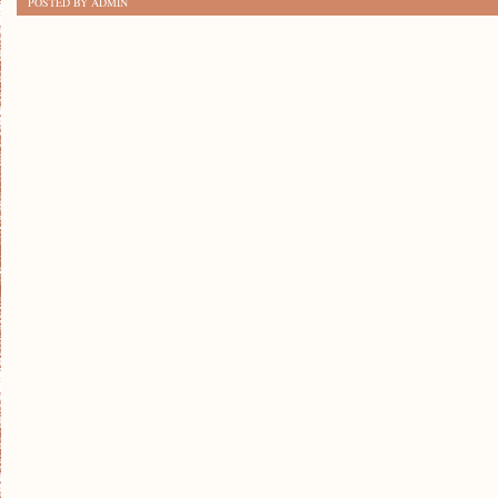
POSTED BY ADMIN
REWOLUCJA
W
ŚWIECIE
MODY