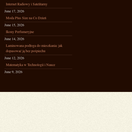
Internet Radiowy i Satelitarny
June 17, 2026
Moda Plus Size na Co Dzień
June 15, 2026
Ikony Perfumeryjne
June 14, 2026
Laminowana podłoga do mieszkania: jak
dopasować ją bez pośpiechu
June 12, 2026
Matematyka w Technologii i Nauce
June 9, 2026