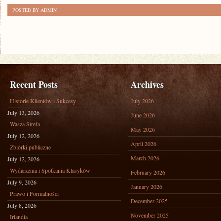
POSTED BY ADMIN
Recent Posts
Archives
Historie Klientów i Sukcesy
July 2026
July 13, 2026
June 2026
Wasza Strefa
May 2026
July 12, 2026
April 2026
Zbiórki publiczne
March 2026
July 12, 2026
Wydarzenia i Spotkania Klasyków
February 2026
July 9, 2026
January 2026
Prawo i Formalności
December 2025
July 8, 2026
November 2025
Irlandia