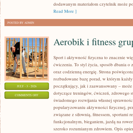
dodawanym materiałom czytelnik może po
Read More ]
POSTED BY ADMIN
Aerobik i fitness gr
Sport i aktywność fizyczna to znacznie wię
ćwiczenia. To styl życia, sposób dbania o
oraz codzienną energię. Strona poświęcona
rozbudowane bazę porad, w którym każdy
początkujący, jak i zaawansowany – może 
JULY - 3 - 2026
dotyczące treningów, ćwiczeń, zdrowego st
ON
COMMENTS OFF
świadomego rozwijania własnej sprawności
AEROBIK
popularyzowaniu aktywności fizycznej, pr
I
związane z siłownią, fitnessem, sportami r
FITNESS
funkcjonalnym, bieganiem, jazdą na rowerz
GRUPOWY
szeroko rozumianym zdrowiem. Opis opier