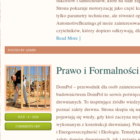
sukcesów i samochodów, które na stałe zap
WYDARZENIA
Strona pokazuje motoryzację jako część kul
I
tylko parametry techniczne, ale również o
SPOTKANIA
AutomotiveBearings.pl może zainteresować
KLASYKÓW
czytelników, którzy dopiero odkrywają, d
Read More ]
POSTED BY ADMIN
Prawo i Formalności
DomPol – przewodnik dla osób zainteres
budownictwem DomPol to serwis poświęco
drewnianych. To inspirujące źródło wiedzy 
poznać zalety drewna. Strona skupia się na
pojawiają się wtedy, gdy ktoś zaczyna m
JULY - 8 - 2026
wykonanym z konstrukcji drewnianej. Po
ON
COMMENTS OFF
i Energooszczędność i Ekologia. Tematyk
PRAWO
zalety domów drewnianych, jak i pytania t