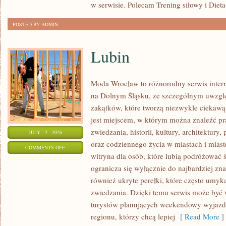
w serwisie. Polecam Trening siłowy i Dieta
POSTED BY ADMIN
Lubin
Moda Wrocław to różnorodny serwis inte
na Dolnym Śląsku, ze szczególnym uwzgl
zakątków, które tworzą niezwykle ciekawą 
jest miejscem, w którym można znaleźć pr
zwiedzania, historii, kultury, architektury,
JULY - 2 - 2026
oraz codziennego życia w miastach i mias
ON
COMMENTS OFF
witryna dla osób, które lubią podróżowa
LUBIN
ogranicza się wyłącznie do najbardziej zna
również ukryte perełki, które często umyk
zwiedzania. Dzięki temu serwis może być
turystów planujących weekendowy wyjazd,
regionu, którzy chcą lepiej
[ Read More ]