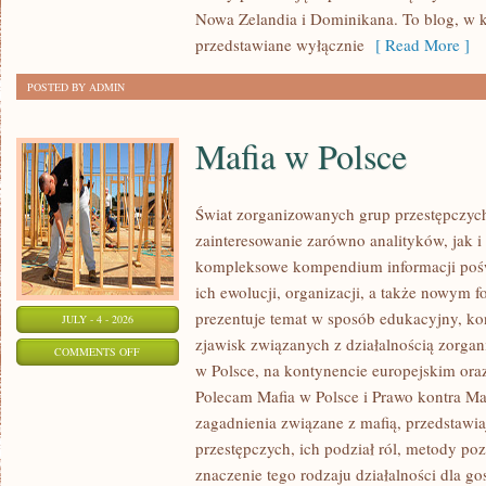
Nowa Zelandia i Dominikana. To blog, w k
przedstawiane wyłącznie
[ Read More ]
POSTED BY ADMIN
Mafia w Polsce
Świat zorganizowanych grup przestępczych
zainteresowanie zarówno analityków, jak i
kompleksowe kompendium informacji poś
ich ewolucji, organizacji, a także nowym 
prezentuje temat w sposób edukacyjny, kon
JULY - 4 - 2026
zjawisk związanych z działalnością zorga
ON
COMMENTS OFF
w Polsce, na kontynencie europejskim ora
MAFIA
Polecam Mafia w Polsce i Prawo kontra Maf
W
zagadnienia związane z mafią, przedstawia
POLSCE
przestępczych, ich podział ról, metody po
znaczenie tego rodzaju działalności dla go