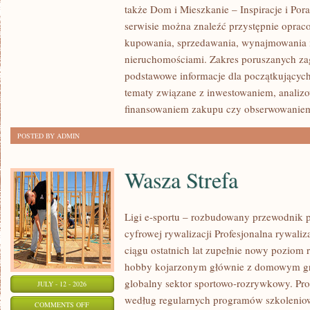
także Dom i Mieszkanie – Inspiracje i Po
KLIENTÓW
serwisie można znaleźć przystępnie oprac
I
kupowania, sprzedawania, wynajmowania i
SUKCESY
nieruchomościami. Zakres poruszanych z
podstawowe informacje dla początkujących
tematy związane z inwestowaniem, analizo
finansowaniem zakupu czy obserwowanie
POSTED BY ADMIN
Wasza Strefa
Ligi e-sportu – rozbudowany przewodnik po
cyfrowej rywalizacji Profesjonalna rywal
ciągu ostatnich lat zupełnie nowy poziom 
hobby kojarzonym głównie z domowym gr
globalny sektor sportowo-rozrywkowy. Pro
JULY - 12 - 2026
według regularnych programów szkoleniow
ON
COMMENTS OFF