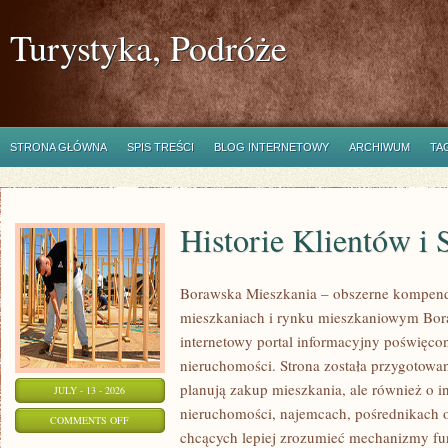
Turystyka, Podróże
STRONA GŁÓWNA
SPIS TREŚCI
BLOG INTERNETOWY
ARCHIWUM
TA
Historie Klientów i
Borawska Mieszkania – obszerne kompend
mieszkaniach i rynku mieszkaniowym Bor
internetowy portal informacyjny poświęco
nieruchomości. Strona została przygotowa
planują zakup mieszkania, ale również o i
JULY - 13 - 2026
nieruchomości, najemcach, pośrednikach o
ON
COMMENTS OFF
chcących lepiej zrozumieć mechanizmy f
HISTORIE