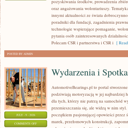
pozyskiwania środków, prowadzenia zbiór
ZBIÓRKI
oraz angażowania wolontariuszy. Tematyk
PUBLICZNE
innymi aktualności ze świata dobroczynnoś
poradniki dla fundacji, zagadnienia prawn
technologie wspierające pomaganie, wolon
pytania osób zainteresowanych działalnośc
Polecam CSR i partnerstwa i CSR i
[ Read
POSTED BY ADMIN
Wydarzenia i Spotk
AutomotiveBearings.pl to portal stworzone
podziwiają motoryzacją w jej najbardziej 
dla tych, którzy nie patrzą na samochód w
przemieszczania się, ale widzą w nim styl.
początkiem pasjonującej opowieści przez 
JULY - 9 - 2026
marek, przełomowych konstrukcji, zapom
ON
COMMENTS OFF