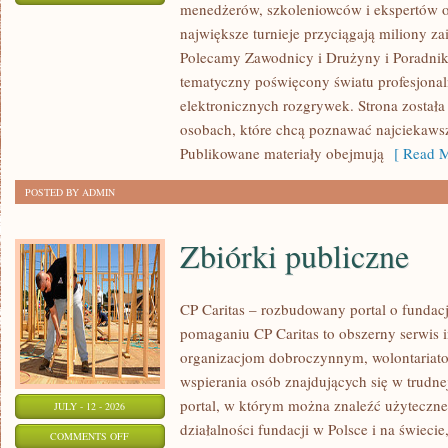
menedżerów, szkoleniowców i ekspertów o
WASZA
największe turnieje przyciągają miliony z
STREFA
Polecamy Zawodnicy i Drużyny i Poradniki i
tematyczny poświęcony światu profesjonal
elektronicznych rozgrywek. Strona został
osobach, które chcą poznawać najciekawsze
Publikowane materiały obejmują
[ Read M
POSTED BY ADMIN
Zbiórki publiczne
CP Caritas – rozbudowany portal o fundac
pomaganiu CP Caritas to obszerny serwis 
organizacjom dobroczynnym, wolontariat
wspierania osób znajdujących się w trudnej 
portal, w którym można znaleźć użyteczne
JULY - 12 - 2026
działalności fundacji w Polsce i na świec
ON
COMMENTS OFF