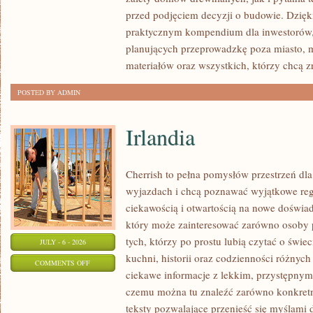
I
przed podjęciem decyzji o budowie. Dzię
FORMALNOŚCI
praktycznym kompendium dla inwestorów, w
planujących przeprowadzkę poza miasto, 
materiałów oraz wszystkich, którzy chcą 
POSTED BY ADMIN
Irlandia
Cherrish to pełna pomysłów przestrzeń dla
wyjazdach i chcą poznawać wyjątkowe reg
ciekawością i otwartością na nowe doświad
który może zainteresować zarówno osoby p
tych, którzy po prostu lubią czytać o świec
JULY - 6 - 2026
kuchni, historii oraz codzienności różnych
ON
COMMENTS OFF
ciekawe informacje z lekkim, przystępny
IRLANDIA
czemu można tu znaleźć zarówno konkretn
teksty pozwalające przenieść się myślami 