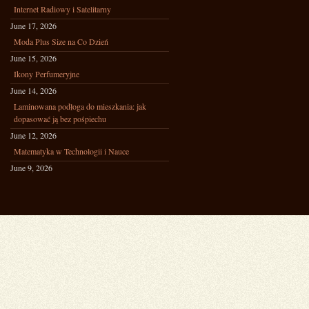
Internet Radiowy i Satelitarny
June 17, 2026
Moda Plus Size na Co Dzień
June 15, 2026
Ikony Perfumeryjne
June 14, 2026
Laminowana podłoga do mieszkania: jak
dopasować ją bez pośpiechu
June 12, 2026
Matematyka w Technologii i Nauce
June 9, 2026