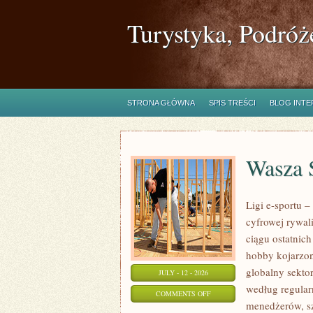
Turystyka, Podróż
STRONA GŁÓWNA
SPIS TREŚCI
BLOG INT
Wasza S
Ligi e-sportu 
cyfrowej rywal
ciągu ostatnic
hobby kojarzo
globalny sekto
JULY - 12 - 2026
według regular
ON
COMMENTS OFF
menedżerów, sz
WASZA