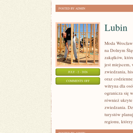
POSTED BY ADMIN
Lubin
Moda Wrocław 
na Dolnym Ślą
zakątków, któr
jest miejscem,
zwiedzania, his
JULY - 2 - 2026
oraz codzienne
ON
COMMENTS OFF
witryna dla os
LUBIN
ogranicza się w
również ukryte
zwiedzania. Dz
turystów planu
regionu, którzy