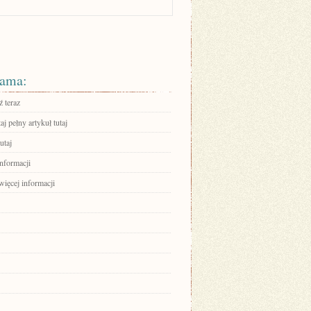
ama:
 teraz
aj pełny artykuł tutaj
utaj
informacji
więcej informacji