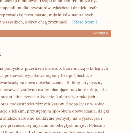
m decyzji o budowie. Dzięki temu DomPol może być
mpendium dla inwestorów, właścicieli działek, osób
zeprowadzkę poza miasto, miłośników naturalnych
z wszystkich, którzy chcą zrozumieć,
[ Read More ]
CONTINUE
a
łna pomysłów przestrzeń dla osób, które marzą o kolejnych
cą poznawać wyjątkowe regiony bez pośpiechu, z
otwartością na nowe doświadczenia. To blog turystyczny,
nteresować zarówno osoby planujące rodzinny urlop, jak i
 prostu lubią czytać o świecie, kulturach, atrakcjach,
i oraz codzienności różnych krajów. Strona łączy w sobie
acje z lekkim, przystępnym sposobem opowiadania, dzięki
 znaleźć zarówno konkretne pomysły na wyjazd, jak i
jące przenieść się myślami do odległych miejsc. Polecam
i Dominikana. To blog, w którym podróżowanie nie jest