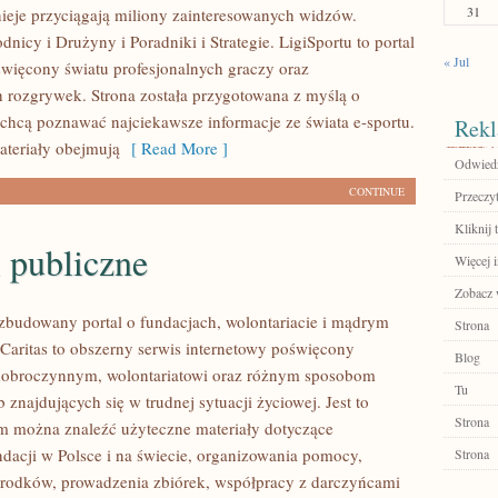
31
nieje przyciągają miliony zainteresowanych widzów.
icy i Drużyny i Poradniki i Strategie. LigiSportu to portal
« Jul
więcony światu profesjonalnych graczy oraz
h rozgrywek. Strona została przygotowana z myślą o
 chcą poznawać najciekawsze informacje ze świata e-sportu.
Rekl
teriały obejmują
[ Read More ]
Odwiedź
CONTINUE
Przeczyt
Kliknij t
 publiczne
Więcej 
Zobacz 
ozbudowany portal o fundacjach, wolontariacie i mądrym
Strona
aritas to obszerny serwis internetowy poświęcony
Blog
dobroczynnym, wolontariatowi oraz różnym sposobom
Tu
 znajdujących się w trudnej sytuacji życiowej. Jest to
Strona
ym można znaleźć użyteczne materiały dotyczące
ndacji w Polsce i na świecie, organizowania pomocy,
Strona
rodków, prowadzenia zbiórek, współpracy z darczyńcami