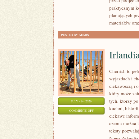
przed podjęcie
FORMALNOŚCI
praktycznym ko
planujących pr
materiałów ora
POSTED BY ADMIN
Irlandi
Cherrish to pe
wyjazdach i ch
ciekawością i 
który może zai
tych, którzy po
JULY - 6 - 2026
kuchni, histori
ON
COMMENTS OFF
ciekawe inform
IRLANDIA
czemu można tu
teksty pozwala
Nowa Zelandia 