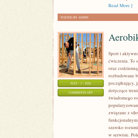
Read More ]
POSTED BY ADMIN
Aerobik
Sport i aktywno
ćwiczenia. To 
oraz codzienną
rozbudowane b
początkujący, 
JULY - 3 - 2026
dotyczące tren
ON
COMMENTS OFF
świadomego roz
AEROBIK
popularyzowani
I
związane z siło
FITNESS
funkcjonalnym,
GRUPOWY
szeroko rozumi
w serwisie. Pol