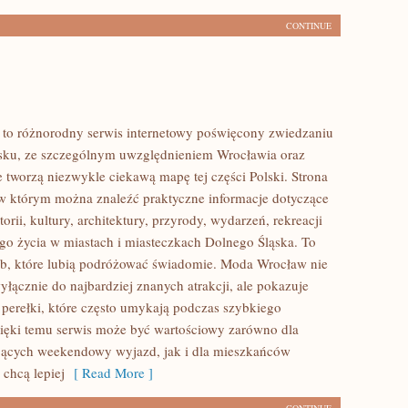
CONTINUE
to różnorodny serwis internetowy poświęcony zwiedzaniu
sku, ze szczególnym uwzględnieniem Wrocławia oraz
e tworzą niezwykle ciekawą mapę tej części Polski. Strona
 w którym można znaleźć praktyczne informacje dotyczące
torii, kultury, architektury, przyrody, wydarzeń, rekreacji
go życia w miastach i miasteczkach Dolnego Śląska. To
ób, które lubią podróżować świadomie. Moda Wrocław nie
yłącznie do najbardziej znanych atrakcji, ale pokazuje
 perełki, które często umykają podczas szybkiego
ięki temu serwis może być wartościowy zarówno dla
jących weekendowy wyjazd, jak i dla mieszkańców
 chcą lepiej
[ Read More ]