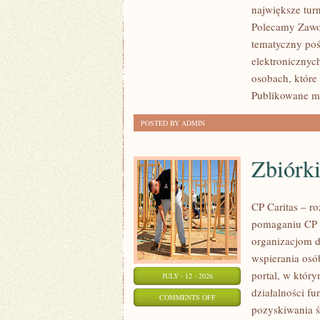
największe tur
STREFA
Polecamy Zawodn
tematyczny poś
elektronicznyc
osobach, które
Publikowane ma
POSTED BY ADMIN
Zbiórki
CP Caritas – r
pomaganiu CP C
organizacjom 
wspierania osób
portal, w któr
JULY - 12 - 2026
działalności fu
ON
COMMENTS OFF
pozyskiwania ś
ZBIÓRKI