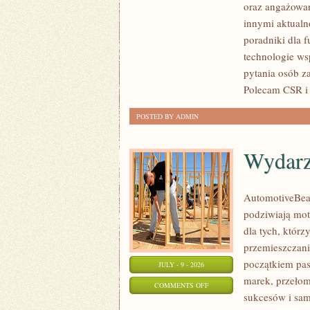
oraz angażowan
PUBLICZNE
innymi aktualn
poradniki dla 
technologie ws
pytania osób z
Polecam CSR i 
POSTED BY ADMIN
Wydarz
AutomotiveBear
podziwiają mot
dla tych, któr
przemieszczania
początkiem pas
JULY - 9 - 2026
marek, przeło
ON
COMMENTS OFF
sukcesów i sam
WYDARZENIA