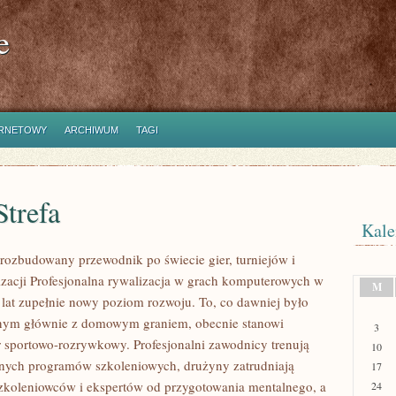
e
ERNETOWY
ARCHIWUM
TAGI
trefa
Kale
– rozbudowany przewodnik po świecie gier, turniejów i
izacji Profesjonalna rywalizacja w grach komputerowych w
M
h lat zupełnie nowy poziom rozwoju. To, co dawniej było
nym głównie z domowym graniem, obecnie stanowi
3
r sportowo-rozrywkowy. Profesjonalni zawodnicy trenują
10
nych programów szkoleniowych, drużyny zatrudniają
17
koleniowców i ekspertów od przygotowania mentalnego, a
24