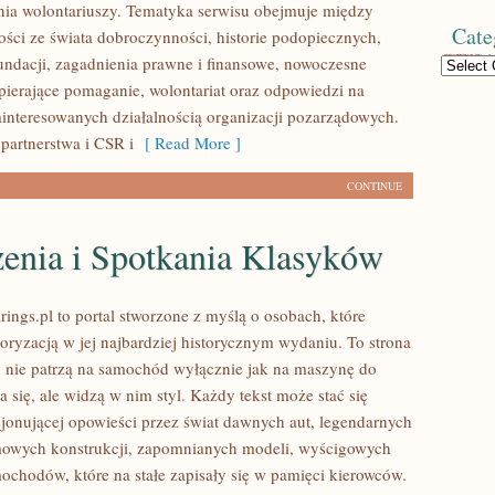
ia wolontariuszy. Tematyka serwisu obejmuje między
Cate
ości ze świata dobroczynności, historie podopiecznych,
fundacji, zagadnienia prawne i finansowe, nowoczesne
Categories
pierające pomaganie, wolontariat oraz odpowiedzi na
ainteresowanych działalnością organizacji pozarządowych.
partnerstwa i CSR i
[ Read More ]
CONTINUE
enia i Spotkania Klasyków
ings.pl to portal stworzone z myślą o osobach, które
oryzacją w jej najbardziej historycznym wydaniu. To strona
zy nie patrzą na samochód wyłącznie jak na maszynę do
 się, ale widzą w nim styl. Każdy tekst może stać się
jonującej opowieści przez świat dawnych aut, legendarnych
mowych konstrukcji, zapomnianych modeli, wyścigowych
ochodów, które na stałe zapisały się w pamięci kierowców.