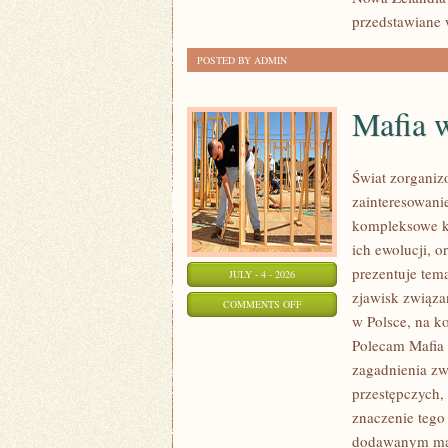
przedstawiane 
POSTED BY ADMIN
Mafia 
Świat zorganiz
zainteresowani
kompleksowe k
ich ewolucji, 
prezentuje tem
JULY - 4 - 2026
zjawisk związa
ON
COMMENTS OFF
w Polsce, na k
MAFIA
Polecam Mafia 
W
zagadnienia zw
POLSCE
przestępczych,
znaczenie tego 
dodawanym mat