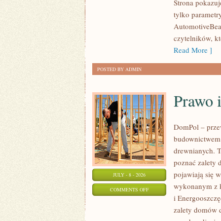
Strona pokazuje
I
tylko parametr
SPOTKANIA
AutomotiveBear
KLASYKÓW
czytelników, k
Read More ]
POSTED BY ADMIN
Prawo 
DomPol – prze
budownictwem 
drewnianych. To
poznać zalety d
pojawiają się 
JULY - 8 - 2026
wykonanym z k
ON
COMMENTS OFF
i Energooszczę
PRAWO
zalety domów d
I