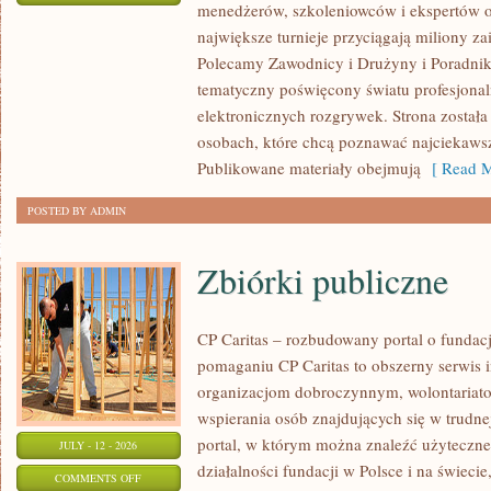
menedżerów, szkoleniowców i ekspertów o
WASZA
największe turnieje przyciągają miliony z
STREFA
Polecamy Zawodnicy i Drużyny i Poradniki i
tematyczny poświęcony światu profesjonal
elektronicznych rozgrywek. Strona został
osobach, które chcą poznawać najciekawsze
Publikowane materiały obejmują
[ Read M
POSTED BY ADMIN
Zbiórki publiczne
CP Caritas – rozbudowany portal o fundac
pomaganiu CP Caritas to obszerny serwis 
organizacjom dobroczynnym, wolontariat
wspierania osób znajdujących się w trudnej 
portal, w którym można znaleźć użyteczne
JULY - 12 - 2026
działalności fundacji w Polsce i na świec
ON
COMMENTS OFF