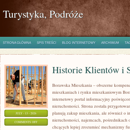
Turystyka, Podróże
STRONA GŁÓWNA
SPIS TREŚCI
BLOG INTERNETOWY
ARCHIWUM
TA
Historie Klientów i
Borawska Mieszkania – obszerne kompend
mieszkaniach i rynku mieszkaniowym Bor
internetowy portal informacyjny poświęco
nieruchomości. Strona została przygotowa
planują zakup mieszkania, ale również o i
JULY - 13 - 2026
nieruchomości, najemcach, pośrednikach o
ON
COMMENTS OFF
chcących lepiej zrozumieć mechanizmy f
HISTORIE