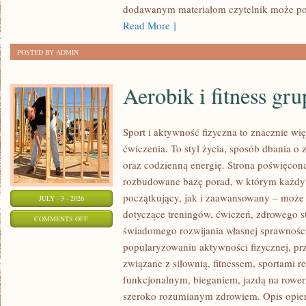
dodawanym materiałom czytelnik może po
Read More ]
POSTED BY ADMIN
Aerobik i fitness gr
Sport i aktywność fizyczna to znacznie wię
ćwiczenia. To styl życia, sposób dbania o
oraz codzienną energię. Strona poświęcona
rozbudowane bazę porad, w którym każdy
początkujący, jak i zaawansowany – może 
JULY - 3 - 2026
dotyczące treningów, ćwiczeń, zdrowego st
ON
COMMENTS OFF
świadomego rozwijania własnej sprawności
AEROBIK
popularyzowaniu aktywności fizycznej, pr
I
związane z siłownią, fitnessem, sportami r
FITNESS
funkcjonalnym, bieganiem, jazdą na rowerz
GRUPOWY
szeroko rozumianym zdrowiem. Opis opier