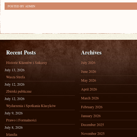
POSTED BY ADMIN
Recent Posts
Archives
Historie Klientów i Sukcesy
July 2026
July 13, 2026
June 2026
Wasza Strefa
May 2026
July 12, 2026
April 2026
Zbiórki publiczne
March 2026
July 12, 2026
Wydarzenia i Spotkania Klasyków
February 2026
July 9, 2026
January 2026
Prawo i Formalności
December 2025
July 8, 2026
November 2025
Irlandia