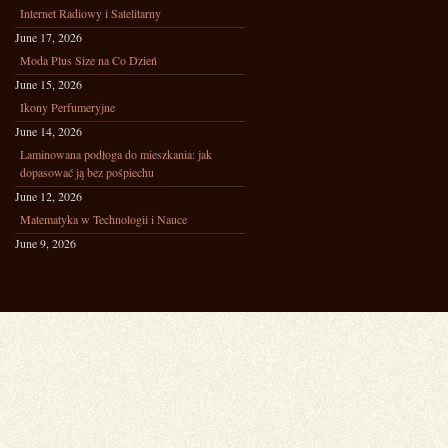
Internet Radiowy i Satelitarny
June 17, 2026
Moda Plus Size na Co Dzień
June 15, 2026
Ikony Perfumeryjne
June 14, 2026
Laminowana podłoga do mieszkania: jak
dopasować ją bez pośpiechu
June 12, 2026
Matematyka w Technologii i Nauce
June 9, 2026