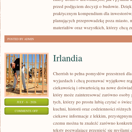
I
przed podjęciem decyzji o budowie. Dzię
FORMALNOŚCI
praktycznym kompendium dla inwestorów, w
planujących przeprowadzkę poza miasto, 
materiałów oraz wszystkich, którzy chcą 
POSTED BY ADMIN
Irlandia
Cherrish to pełna pomysłów przestrzeń dla
wyjazdach i chcą poznawać wyjątkowe reg
ciekawością i otwartością na nowe doświad
który może zainteresować zarówno osoby p
tych, którzy po prostu lubią czytać o świec
JULY - 6 - 2026
kuchni, historii oraz codzienności różnych
ON
COMMENTS OFF
ciekawe informacje z lekkim, przystępny
IRLANDIA
czemu można tu znaleźć zarówno konkretn
teksty pozwalające przenieść się myślami 