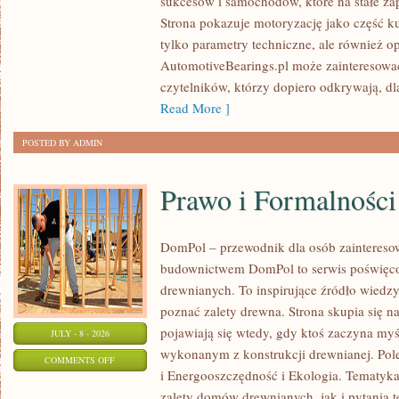
sukcesów i samochodów, które na stałe zap
WYDARZENIA
Strona pokazuje motoryzację jako część kul
I
tylko parametry techniczne, ale również o
SPOTKANIA
AutomotiveBearings.pl może zainteresować
KLASYKÓW
czytelników, którzy dopiero odkrywają, d
Read More ]
POSTED BY ADMIN
Prawo i Formalności
DomPol – przewodnik dla osób zainteres
budownictwem DomPol to serwis poświęco
drewnianych. To inspirujące źródło wiedzy 
poznać zalety drewna. Strona skupia się na
pojawiają się wtedy, gdy ktoś zaczyna m
JULY - 8 - 2026
wykonanym z konstrukcji drewnianej. Po
ON
COMMENTS OFF
i Energooszczędność i Ekologia. Tematyk
PRAWO
zalety domów drewnianych, jak i pytania t