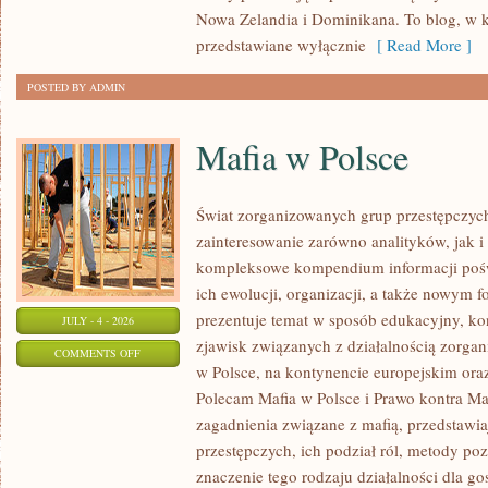
Nowa Zelandia i Dominikana. To blog, w k
przedstawiane wyłącznie
[ Read More ]
POSTED BY ADMIN
Mafia w Polsce
Świat zorganizowanych grup przestępczych
zainteresowanie zarówno analityków, jak i
kompleksowe kompendium informacji poś
ich ewolucji, organizacji, a także nowym 
prezentuje temat w sposób edukacyjny, kon
JULY - 4 - 2026
zjawisk związanych z działalnością zorga
ON
COMMENTS OFF
w Polsce, na kontynencie europejskim ora
MAFIA
Polecam Mafia w Polsce i Prawo kontra Maf
W
zagadnienia związane z mafią, przedstawia
POLSCE
przestępczych, ich podział ról, metody po
znaczenie tego rodzaju działalności dla go