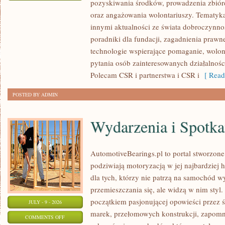
pozyskiwania środków, prowadzenia zbiór
ZBIÓRKI
oraz angażowania wolontariuszy. Tematyk
PUBLICZNE
innymi aktualności ze świata dobroczynnoś
poradniki dla fundacji, zagadnienia prawn
technologie wspierające pomaganie, wolon
pytania osób zainteresowanych działalnośc
Polecam CSR i partnerstwa i CSR i
[ Read
POSTED BY ADMIN
Wydarzenia i Spotk
AutomotiveBearings.pl to portal stworzone
podziwiają motoryzacją w jej najbardziej 
dla tych, którzy nie patrzą na samochód w
przemieszczania się, ale widzą w nim styl.
początkiem pasjonującej opowieści przez 
JULY - 9 - 2026
marek, przełomowych konstrukcji, zapom
ON
COMMENTS OFF