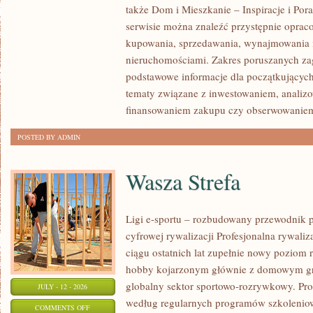
także Dom i Mieszkanie – Inspiracje i Po
KLIENTÓW
serwisie można znaleźć przystępnie oprac
I
kupowania, sprzedawania, wynajmowania i
SUKCESY
nieruchomościami. Zakres poruszanych z
podstawowe informacje dla początkujących
tematy związane z inwestowaniem, analizo
finansowaniem zakupu czy obserwowanie
POSTED BY ADMIN
Wasza Strefa
Ligi e-sportu – rozbudowany przewodnik po
cyfrowej rywalizacji Profesjonalna rywal
ciągu ostatnich lat zupełnie nowy poziom 
hobby kojarzonym głównie z domowym gr
globalny sektor sportowo-rozrywkowy. Pro
JULY - 12 - 2026
według regularnych programów szkoleniow
ON
COMMENTS OFF