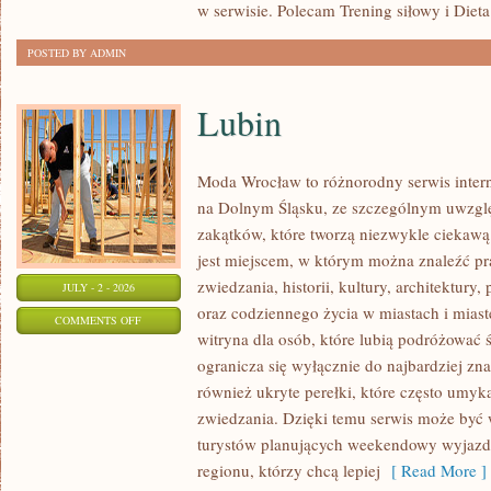
w serwisie. Polecam Trening siłowy i Dieta
POSTED BY ADMIN
Lubin
Moda Wrocław to różnorodny serwis inte
na Dolnym Śląsku, ze szczególnym uwzgl
zakątków, które tworzą niezwykle ciekawą 
jest miejscem, w którym można znaleźć pr
zwiedzania, historii, kultury, architektury,
JULY - 2 - 2026
oraz codziennego życia w miastach i mias
ON
COMMENTS OFF
witryna dla osób, które lubią podróżowa
LUBIN
ogranicza się wyłącznie do najbardziej zna
również ukryte perełki, które często umyk
zwiedzania. Dzięki temu serwis może być
turystów planujących weekendowy wyjazd,
regionu, którzy chcą lepiej
[ Read More ]