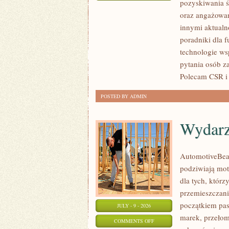
pozyskiwania ś
ZBIÓRKI
oraz angażowan
PUBLICZNE
innymi aktualn
poradniki dla 
technologie ws
pytania osób z
Polecam CSR i 
POSTED BY ADMIN
Wydarz
AutomotiveBear
podziwiają mot
dla tych, któr
przemieszczania
początkiem pas
JULY - 9 - 2026
marek, przeło
ON
COMMENTS OFF