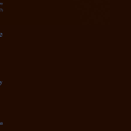
zny
7)
e
ty
na