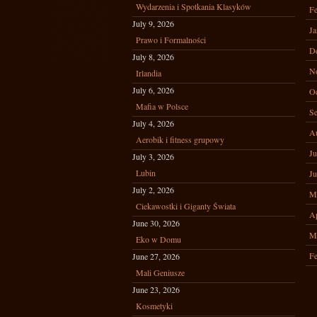
Wydarzenia i Spotkania Klasyków
Fe
July 9, 2026
Ja
Prawo i Formalności
D
July 8, 2026
N
Irlandia
July 6, 2026
Oc
Mafia w Polsce
Se
July 4, 2026
A
Aerobik i fitness grupowy
Ju
July 3, 2026
Lubin
Ju
July 2, 2026
M
Ciekawostki i Giganty Świata
Ap
June 30, 2026
M
Eko w Domu
Fe
June 27, 2026
Mali Geniusze
June 23, 2026
Kosmetyki