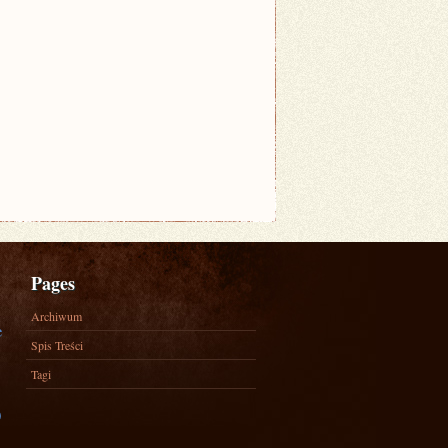
Pages
Archiwum
e
Spis Treści
Tagi
)