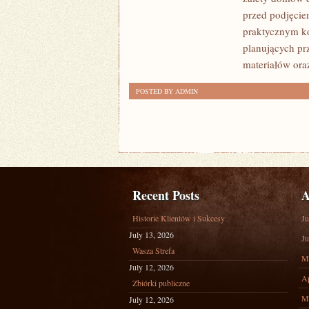
I
przed podjęcie
FORMALNOŚCI
praktycznym ko
planujących pr
materiałów ora
POSTED BY ADMIN
Recent Posts
A
Historie Klientów i Sukcesy
Ju
July 13, 2026
Ju
Wasza Strefa
M
July 12, 2026
Ap
Zbiórki publiczne
M
July 12, 2026