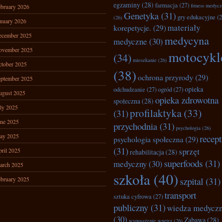
egzaminy
(28)
farmacja
(27)
fitness medyc
bruary 2026
Genetyka
(31)
gry edukacyjne
(2
(26)
nuary 2026
materiały
korepetycje.
(29)
ecember 2025
medycyna
medyczne
(30)
ovember 2025
motocykl
(34)
mieszkanie
(26)
tober 2025
(38)
ochrona przyrody
(29)
ptember 2025
opieka
odchudzanie
(27)
ogród
(27)
ugust 2025
opieka zdrowotna
społeczna
(28)
ly 2025
profilaktyka
(33)
(31)
ne 2025
przychodnia
(31)
psychologia
(26)
ay 2025
recep
psychologia społeczna
(29)
(31)
sprzęt
ril 2025
rehabilitacja
(28)
superfoods
(31)
medyczny
(30)
arch 2025
szkoła
(40)
bruary 2025
szpital
(31)
transport
sztuka cyfrowa
(27)
publiczny
(31)
wiedza medycz
(30)
Zabawa
(28)
wyposażenie wnętrz
(26)