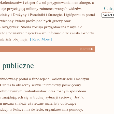
koleniowców i ekspertów od przygotowania mentalnego, a
Cate
nieje przyciągają miliony zainteresowanych widzów.
icy i Drużyny i Poradniki i Strategie. LigiSportu to portal
Categories
więcony światu profesjonalnych graczy oraz
h rozgrywek. Strona została przygotowana z myślą o
 chcą poznawać najciekawsze informacje ze świata e-sportu.
teriały obejmują
[ Read More ]
CONTINUE
 publiczne
ozbudowany portal o fundacjach, wolontariacie i mądrym
aritas to obszerny serwis internetowy poświęcony
dobroczynnym, wolontariatowi oraz różnym sposobom
 znajdujących się w trudnej sytuacji życiowej. Jest to
ym można znaleźć użyteczne materiały dotyczące
ndacji w Polsce i na świecie, organizowania pomocy,