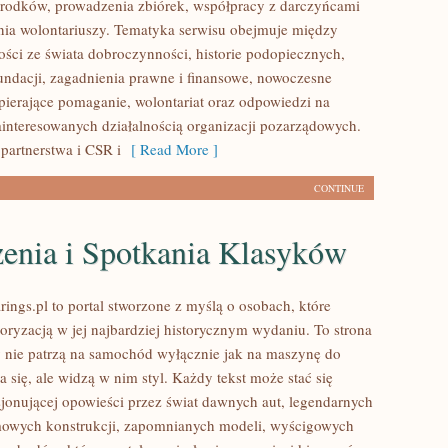
rodków, prowadzenia zbiórek, współpracy z darczyńcami
ia wolontariuszy. Tematyka serwisu obejmuje między
ości ze świata dobroczynności, historie podopiecznych,
fundacji, zagadnienia prawne i finansowe, nowoczesne
pierające pomaganie, wolontariat oraz odpowiedzi na
ainteresowanych działalnością organizacji pozarządowych.
partnerstwa i CSR i
[ Read More ]
CONTINUE
enia i Spotkania Klasyków
ings.pl to portal stworzone z myślą o osobach, które
oryzacją w jej najbardziej historycznym wydaniu. To strona
zy nie patrzą na samochód wyłącznie jak na maszynę do
 się, ale widzą w nim styl. Każdy tekst może stać się
jonującej opowieści przez świat dawnych aut, legendarnych
mowych konstrukcji, zapomnianych modeli, wyścigowych