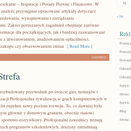
31
eszkanie – Inspiracje i Porady Prawne i Finansowe. W
 znaleźć przystępnie opracowane artykuły dotyczące
« Jul
zedawania, wynajmowania i zarządzania
ami. Zakres poruszanych zagadnień obejmuje zarówno
ormacje dla początkujących, jak i bardziej zaawansowane
Rekl
e z inwestowaniem, analizowaniem opłacalności,
Poznaj 
 zakupu czy obserwowaniem zmian
[ Read More ]
Przeczyt
CONTINUE
Dowiedz
Odwiedź
trefa
Odwiedź
Serwis
– rozbudowany przewodnik po świecie gier, turniejów i
Strona
izacji Profesjonalna rywalizacja w grach komputerowych w
Serwis
h lat zupełnie nowy poziom rozwoju. To, co dawniej było
Blog
nym głównie z domowym graniem, obecnie stanowi
r sportowo-rozrywkowy. Profesjonalni zawodnicy trenują
Strona
nych programów szkoleniowych, drużyny zatrudniają