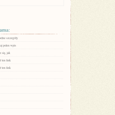
ama:
pełne szczegóły
aj pełen wpis
 się, jak
 ten link
 ten link