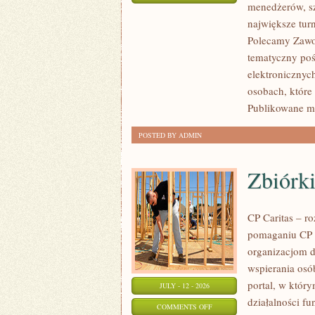
menedżerów, sz
WASZA
największe tur
STREFA
Polecamy Zawodn
tematyczny poś
elektronicznyc
osobach, które
Publikowane ma
POSTED BY ADMIN
Zbiórki
CP Caritas – r
pomaganiu CP C
organizacjom 
wspierania osób
portal, w któr
JULY - 12 - 2026
działalności fu
ON
COMMENTS OFF