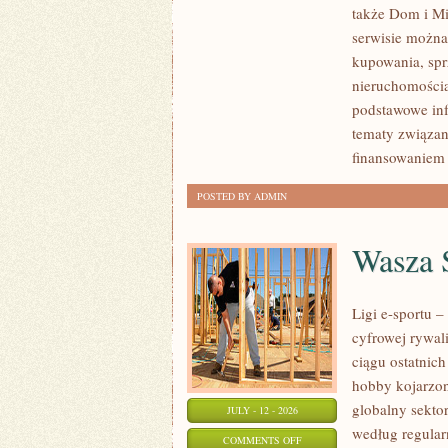
także Dom i Mi
KLIENTÓW
serwisie można
I
kupowania, spr
SUKCESY
nieruchomości
podstawowe inf
tematy związan
finansowaniem
POSTED BY ADMIN
Wasza S
Ligi e-sportu 
cyfrowej rywal
ciągu ostatnic
hobby kojarzo
globalny sekto
JULY - 12 - 2026
według regular
ON
COMMENTS OFF