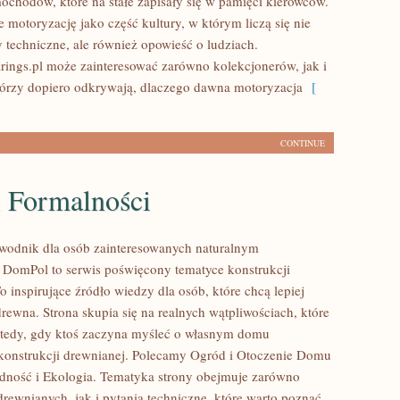
ochodów, które na stałe zapisały się w pamięci kierowców.
 motoryzację jako część kultury, w którym liczą się nie
y techniczne, ale również opowieść o ludziach.
ings.pl może zainteresować zarówno kolekcjonerów, jak i
tórzy dopiero odkrywają, dlaczego dawna motoryzacja
[
CONTINUE
i Formalności
wodnik dla osób zainteresowanych naturalnym
DomPol to serwis poświęcony tematyce konstrukcji
 inspirujące źródło wiedzy dla osób, które chcą lepiej
rewna. Strona skupia się na realnych wątpliwościach, które
wtedy, gdy ktoś zaczyna myśleć o własnym domu
onstrukcji drewnianej. Polecamy Ogród i Otoczenie Domu
dność i Ekologia. Tematyka strony obejmuje zarówno
rewnianych, jak i pytania techniczne, które warto poznać