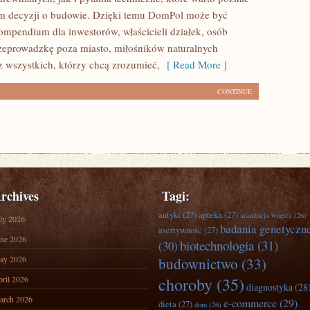
m decyzji o budowie. Dzięki temu DomPol może być
mpendium dla inwestorów, właścicieli działek, osób
zeprowadzkę poza miasto, miłośników naturalnych
z wszystkich, którzy chcą zrozumieć,
[ Read More ]
CONTINUE
rchives
Tagi:
antyki
(27)
apteka
(27)
aranżacja wnętrz
(26)
ly 2026
badania genetyczn
asertywność
(27)
ne 2026
biotechnologia
(31)
(30)
ay 2026
budownictwo
(33)
ril 2026
choroby
(35)
diagnostyka
(28
arch 2026
e-commerce
(29)
dieta
(27)
dom
(26)