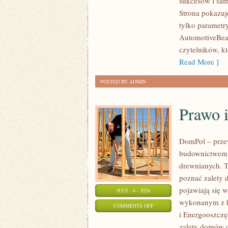
sukcesów i sam
WYDARZENIA
Strona pokazuje
I
tylko parametr
SPOTKANIA
AutomotiveBear
KLASYKÓW
czytelników, k
Read More ]
POSTED BY ADMIN
Prawo 
DomPol – prze
budownictwem 
drewnianych. To
poznać zalety d
pojawiają się 
JULY - 8 - 2026
wykonanym z k
ON
COMMENTS OFF
i Energooszczę
PRAWO
zalety domów d