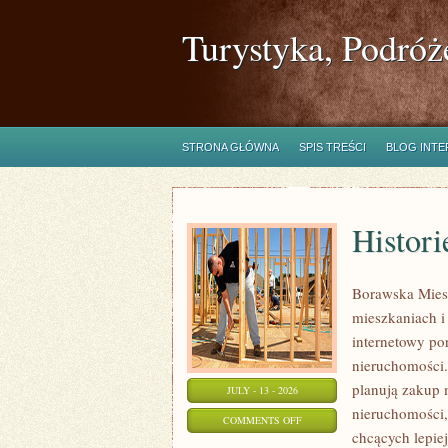
Turystyka, Podróż
STRONA GŁÓWNA
SPIS TREŚCI
BLOG INT
Histori
Borawska Mies
mieszkaniach 
internetowy po
nieruchomości.
planują zakup 
JULY - 13 - 2026
nieruchomości,
ON
COMMENTS OFF
chcących lepi
HISTORIE