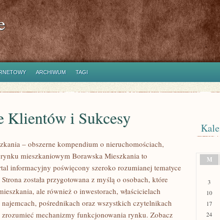
e
ERNETOWY
ARCHIWUM
TAGI
e Klientów i Sukcesy
Kale
zkania – obszerne kompendium o nieruchomościach,
i rynku mieszkaniowym Borawska Mieszkania to
M
rtal informacyjny poświęcony szeroko rozumianej tematyce
 Strona została przygotowana z myślą o osobach, które
3
mieszkania, ale również o inwestorach, właścicielach
10
 najemcach, pośrednikach oraz wszystkich czytelnikach
17
ej zrozumieć mechanizmy funkcjonowania rynku. Zobacz
24