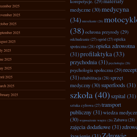
materiały
korepetycje.
(29)
ecember 2025
medycyna
medyczne
(30)
ovember 2025
motocykl
(34)
mieszkanie
(26)
tober 2025
(38)
ochrona przyrody
(29)
ptember 2025
opieka
odchudzanie
(27)
ogród
(27)
ugust 2025
opieka zdrowotna
społeczna
(28)
ly 2025
profilaktyka
(33)
(31)
ne 2025
przychodnia
(31)
psychologia
(26)
ay 2025
recep
psychologia społeczna
(29)
(31)
sprzęt
ril 2025
rehabilitacja
(28)
superfoods
(31)
medyczny
(30)
arch 2025
szkoła
(40)
bruary 2025
szpital
(31)
transport
sztuka cyfrowa
(27)
publiczny
(31)
wiedza medycz
(30)
Zabawa
(28)
wyposażenie wnętrz
(26)
zajęcia dodatkowe
(31)
zdrow
Zdrowie
żywienie
(31)