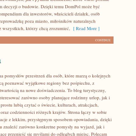
m decyzji o budowie. Dzięki temu DomPol może być
mpendium dla inwestorów, właścicieli działek, osób
zeprowadzkę poza miasto, miłośników naturalnych
z wszystkich, którzy chcą zrozumieć,
[ Read More ]
CONTINUE
a
łna pomysłów przestrzeń dla osób, które marzą o kolejnych
cą poznawać wyjątkowe regiony bez pośpiechu, z
otwartością na nowe doświadczenia. To blog turystyczny,
nteresować zarówno osoby planujące rodzinny urlop, jak i
 prostu lubią czytać o świecie, kulturach, atrakcjach,
i oraz codzienności różnych krajów. Strona łączy w sobie
acje z lekkim, przystępnym sposobem opowiadania, dzięki
 znaleźć zarówno konkretne pomysły na wyjazd, jak i
jące przenieść się myślami do odległych miejsc. Polecam