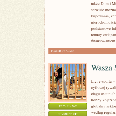
także Dom i Mi
KLIENTÓW
serwisie można
I
kupowania, spr
SUKCESY
nieruchomości
podstawowe inf
tematy związan
finansowaniem
POSTED BY ADMIN
Wasza S
Ligi e-sportu 
cyfrowej rywal
ciągu ostatnic
hobby kojarzo
globalny sekto
JULY - 12 - 2026
według regular
ON
COMMENTS OFF