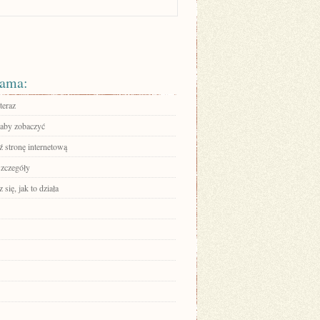
ama:
teraz
 aby zobaczyć
 stronę internetową
szczegóły
się, jak to działa