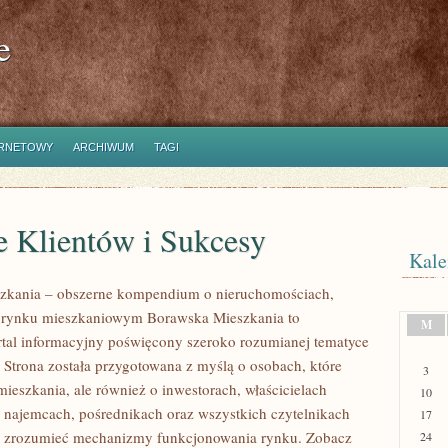
e
ERNETOWY
ARCHIWUM
TAGI
e Klientów i Sukcesy
Kale
zkania – obszerne kompendium o nieruchomościach,
i rynku mieszkaniowym Borawska Mieszkania to
M
rtal informacyjny poświęcony szeroko rozumianej tematyce
 Strona została przygotowana z myślą o osobach, które
3
mieszkania, ale również o inwestorach, właścicielach
10
 najemcach, pośrednikach oraz wszystkich czytelnikach
17
ej zrozumieć mechanizmy funkcjonowania rynku. Zobacz
24