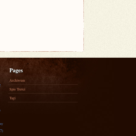
Pages
Archiwum
e
Spis Treści
Tagi
)
zny
7)