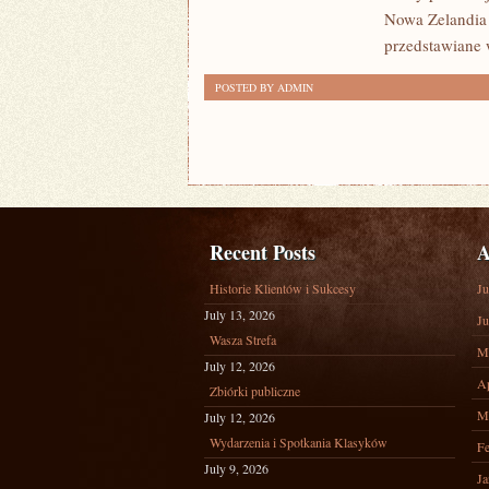
Nowa Zelandia 
przedstawiane 
POSTED BY ADMIN
Recent Posts
A
Historie Klientów i Sukcesy
Ju
July 13, 2026
Ju
Wasza Strefa
M
July 12, 2026
Ap
Zbiórki publiczne
M
July 12, 2026
Wydarzenia i Spotkania Klasyków
Fe
July 9, 2026
Ja