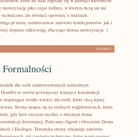
ochodów, które na stałe zapisały się w pamięci kierowców.
 motoryzację jako część kultury, w którym liczą się nie
y techniczne, ale również opowieść o ludziach.
ings.pl może zainteresować zarówno kolekcjonerów, jak i
tórzy dopiero odkrywają, dlaczego dawna motoryzacja
[
CONTINUE
i Formalności
wodnik dla osób zainteresowanych naturalnym
DomPol to serwis poświęcony tematyce konstrukcji
 inspirujące źródło wiedzy dla osób, które chcą lepiej
rewna. Strona skupia się na realnych wątpliwościach, które
wtedy, gdy ktoś zaczyna myśleć o własnym domu
onstrukcji drewnianej. Polecamy Ogród i Otoczenie Domu
dność i Ekologia. Tematyka strony obejmuje zarówno
rewnianych, jak i pytania techniczne, które warto poznać