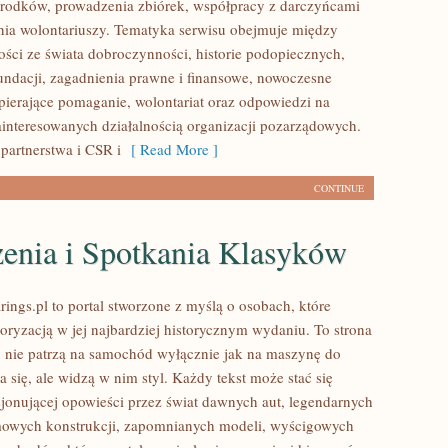
rodków, prowadzenia zbiórek, współpracy z darczyńcami
ia wolontariuszy. Tematyka serwisu obejmuje między
ości ze świata dobroczynności, historie podopiecznych,
fundacji, zagadnienia prawne i finansowe, nowoczesne
pierające pomaganie, wolontariat oraz odpowiedzi na
ainteresowanych działalnością organizacji pozarządowych.
partnerstwa i CSR i
[ Read More ]
CONTINUE
enia i Spotkania Klasyków
ings.pl to portal stworzone z myślą o osobach, które
oryzacją w jej najbardziej historycznym wydaniu. To strona
zy nie patrzą na samochód wyłącznie jak na maszynę do
 się, ale widzą w nim styl. Każdy tekst może stać się
jonującej opowieści przez świat dawnych aut, legendarnych
mowych konstrukcji, zapomnianych modeli, wyścigowych