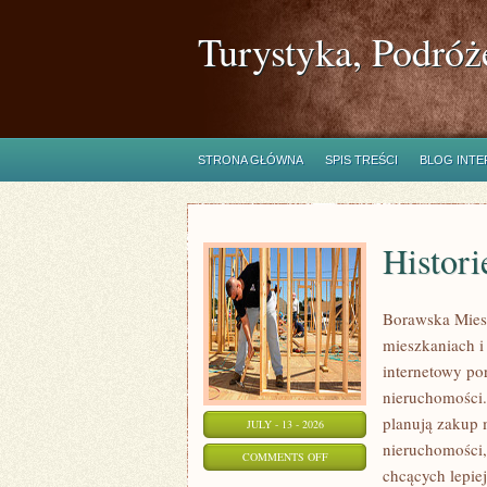
Turystyka, Podróż
STRONA GŁÓWNA
SPIS TREŚCI
BLOG INT
Histori
Borawska Mies
mieszkaniach 
internetowy po
nieruchomości.
planują zakup 
JULY - 13 - 2026
nieruchomości,
ON
COMMENTS OFF
chcących lepi
HISTORIE