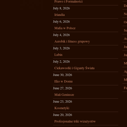
Prawo i Formalności
D
July 8, 2026
N
Irlandia
July 6, 2026
Oc
Mafia w Polsce
Se
July 4, 2026
A
Aerobik i fitness grupowy
Ju
July 3, 2026
Lubin
Ju
July 2, 2026
M
Ciekawostki i Giganty Świata
Ap
June 30, 2026
M
Eko w Domu
Fe
June 27, 2026
Mali Geniusze
June 23, 2026
Kosmetyki
June 20, 2026
Profesjonalne triki wizażystów