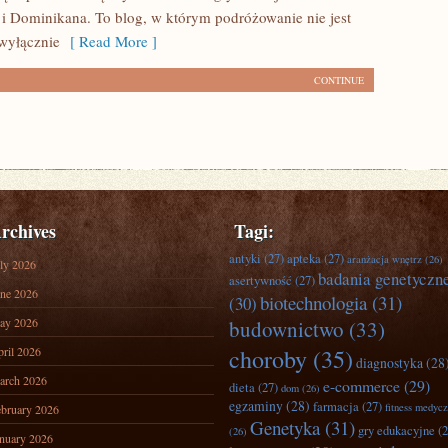
i Dominikana. To blog, w którym podróżowanie nie jest
wyłącznie
[ Read More ]
CONTINUE
rchives
Tagi:
antyki
(27)
apteka
(27)
aranżacja wnętrz
(26)
ly 2026
badania genetyczn
asertywność
(27)
ne 2026
biotechnologia
(31)
(30)
ay 2026
budownictwo
(33)
ril 2026
choroby
(35)
diagnostyka
(28
arch 2026
e-commerce
(29)
dieta
(27)
dom
(26)
egzaminy
(28)
farmacja
(27)
fitness medyc
bruary 2026
Genetyka
(31)
gry edukacyjne
(2
(26)
nuary 2026