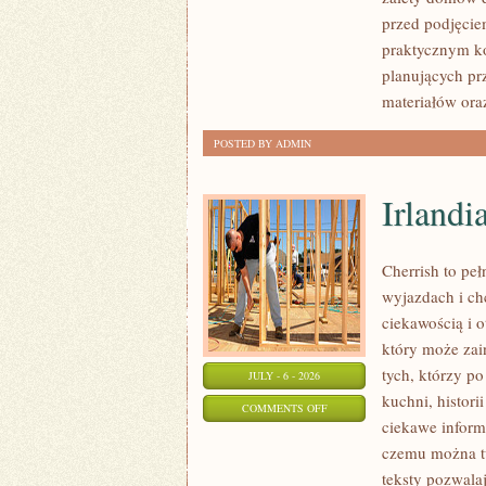
I
przed podjęcie
FORMALNOŚCI
praktycznym ko
planujących pr
materiałów ora
POSTED BY ADMIN
Irlandi
Cherrish to pe
wyjazdach i ch
ciekawością i 
który może zai
tych, którzy po
JULY - 6 - 2026
kuchni, histori
ON
COMMENTS OFF
ciekawe inform
IRLANDIA
czemu można tu
teksty pozwala