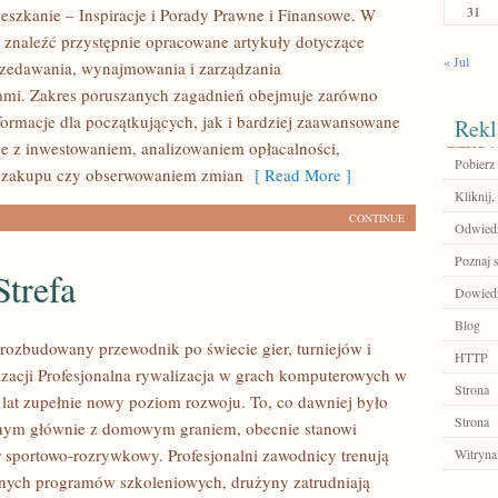
31
eszkanie – Inspiracje i Porady Prawne i Finansowe. W
 znaleźć przystępnie opracowane artykuły dotyczące
« Jul
zedawania, wynajmowania i zarządzania
ami. Zakres poruszanych zagadnień obejmuje zarówno
ormacje dla początkujących, jak i bardziej zaawansowane
Rekl
e z inwestowaniem, analizowaniem opłacalności,
Pobierz 
 zakupu czy obserwowaniem zmian
[ Read More ]
Kliknij,
CONTINUE
Odwiedź
Poznaj 
trefa
Dowiedz 
Blog
– rozbudowany przewodnik po świecie gier, turniejów i
HTTP
izacji Profesjonalna rywalizacja w grach komputerowych w
Strona
h lat zupełnie nowy poziom rozwoju. To, co dawniej było
Strona
nym głównie z domowym graniem, obecnie stanowi
r sportowo-rozrywkowy. Profesjonalni zawodnicy trenują
Witryna
nych programów szkoleniowych, drużyny zatrudniają