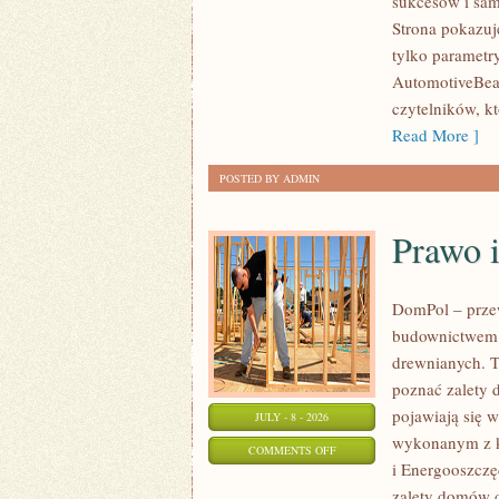
sukcesów i sam
WYDARZENIA
Strona pokazuje
I
tylko parametr
SPOTKANIA
AutomotiveBear
KLASYKÓW
czytelników, k
Read More ]
POSTED BY ADMIN
Prawo 
DomPol – prze
budownictwem 
drewnianych. To
poznać zalety d
pojawiają się 
JULY - 8 - 2026
wykonanym z k
ON
COMMENTS OFF
i Energooszczę
PRAWO
zalety domów d