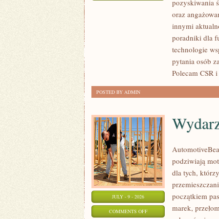
pozyskiwania ś
ZBIÓRKI
oraz angażowan
PUBLICZNE
innymi aktualn
poradniki dla 
technologie ws
pytania osób z
Polecam CSR i 
POSTED BY ADMIN
Wydarz
AutomotiveBear
podziwiają mot
dla tych, któr
przemieszczania
początkiem pas
JULY - 9 - 2026
marek, przeło
ON
COMMENTS OFF