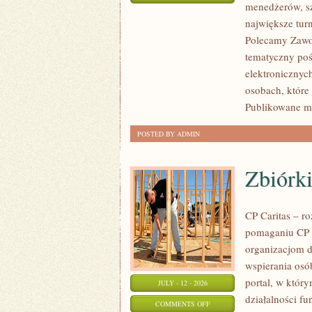
menedżerów, sz
WASZA
największe tur
STREFA
Polecamy Zawodn
tematyczny poś
elektronicznyc
osobach, które
Publikowane ma
POSTED BY ADMIN
Zbiórki
CP Caritas – r
pomaganiu CP C
organizacjom 
wspierania osób
portal, w któr
JULY - 12 - 2026
działalności fu
ON
COMMENTS OFF