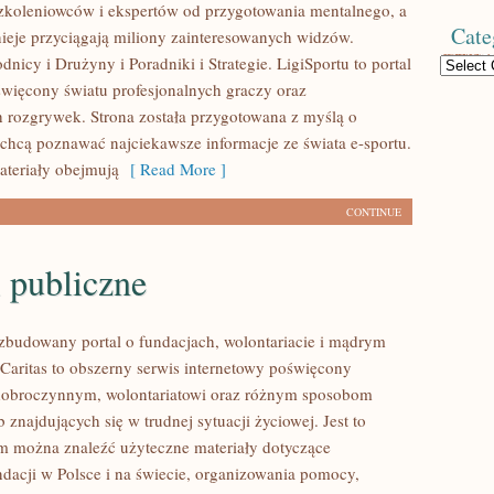
koleniowców i ekspertów od przygotowania mentalnego, a
Cate
nieje przyciągają miliony zainteresowanych widzów.
icy i Drużyny i Poradniki i Strategie. LigiSportu to portal
Categories
więcony światu profesjonalnych graczy oraz
h rozgrywek. Strona została przygotowana z myślą o
 chcą poznawać najciekawsze informacje ze świata e-sportu.
teriały obejmują
[ Read More ]
CONTINUE
 publiczne
ozbudowany portal o fundacjach, wolontariacie i mądrym
aritas to obszerny serwis internetowy poświęcony
dobroczynnym, wolontariatowi oraz różnym sposobom
 znajdujących się w trudnej sytuacji życiowej. Jest to
ym można znaleźć użyteczne materiały dotyczące
ndacji w Polsce i na świecie, organizowania pomocy,