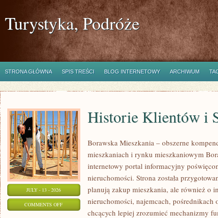
Turystyka, Podróże
STRONA GŁÓWNA
SPIS TREŚCI
BLOG INTERNETOWY
ARCHIWUM
TA
Historie Klientów i
Borawska Mieszkania – obszerne kompend
mieszkaniach i rynku mieszkaniowym Bor
internetowy portal informacyjny poświęco
nieruchomości. Strona została przygotowa
planują zakup mieszkania, ale również o i
JULY - 13 - 2026
nieruchomości, najemcach, pośrednikach o
ON
COMMENTS OFF
chcących lepiej zrozumieć mechanizmy f
HISTORIE