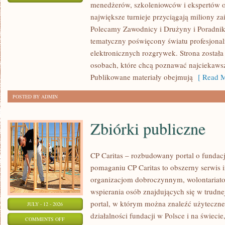
menedżerów, szkoleniowców i ekspertów o
WASZA
największe turnieje przyciągają miliony z
STREFA
Polecamy Zawodnicy i Drużyny i Poradniki i
tematyczny poświęcony światu profesjonal
elektronicznych rozgrywek. Strona został
osobach, które chcą poznawać najciekawsze
Publikowane materiały obejmują
[ Read M
POSTED BY ADMIN
Zbiórki publiczne
CP Caritas – rozbudowany portal o fundac
pomaganiu CP Caritas to obszerny serwis 
organizacjom dobroczynnym, wolontariat
wspierania osób znajdujących się w trudnej 
portal, w którym można znaleźć użyteczne
JULY - 12 - 2026
działalności fundacji w Polsce i na świec
ON
COMMENTS OFF