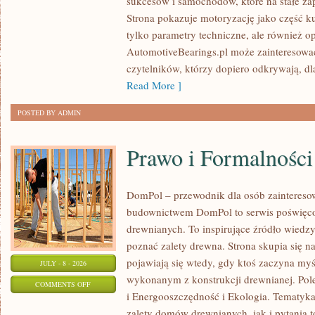
sukcesów i samochodów, które na stałe zap
WYDARZENIA
Strona pokazuje motoryzację jako część kul
I
tylko parametry techniczne, ale również o
SPOTKANIA
AutomotiveBearings.pl może zainteresować
KLASYKÓW
czytelników, którzy dopiero odkrywają, d
Read More ]
POSTED BY ADMIN
Prawo i Formalności
DomPol – przewodnik dla osób zainteres
budownictwem DomPol to serwis poświęco
drewnianych. To inspirujące źródło wiedzy 
poznać zalety drewna. Strona skupia się na
pojawiają się wtedy, gdy ktoś zaczyna m
JULY - 8 - 2026
wykonanym z konstrukcji drewnianej. Po
ON
COMMENTS OFF
i Energooszczędność i Ekologia. Tematyk
PRAWO
zalety domów drewnianych, jak i pytania t