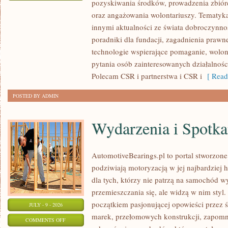
pozyskiwania środków, prowadzenia zbiór
ZBIÓRKI
oraz angażowania wolontariuszy. Tematyk
PUBLICZNE
innymi aktualności ze świata dobroczynnoś
poradniki dla fundacji, zagadnienia prawn
technologie wspierające pomaganie, wolon
pytania osób zainteresowanych działalnośc
Polecam CSR i partnerstwa i CSR i
[ Read
POSTED BY ADMIN
Wydarzenia i Spotk
AutomotiveBearings.pl to portal stworzone
podziwiają motoryzacją w jej najbardziej 
dla tych, którzy nie patrzą na samochód w
przemieszczania się, ale widzą w nim styl.
początkiem pasjonującej opowieści przez 
JULY - 9 - 2026
marek, przełomowych konstrukcji, zapom
ON
COMMENTS OFF