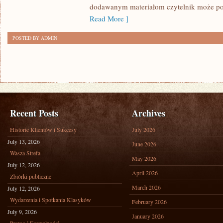
dodawanym materiałom czytelnik może po
Read More ]
POSTED BY ADMIN
Recent Posts
Archives
Historie Klientów i Sukcesy
July 2026
July 13, 2026
June 2026
Wasza Strefa
May 2026
July 12, 2026
April 2026
Zbiórki publiczne
March 2026
July 12, 2026
Wydarzenia i Spotkania Klasyków
February 2026
July 9, 2026
January 2026