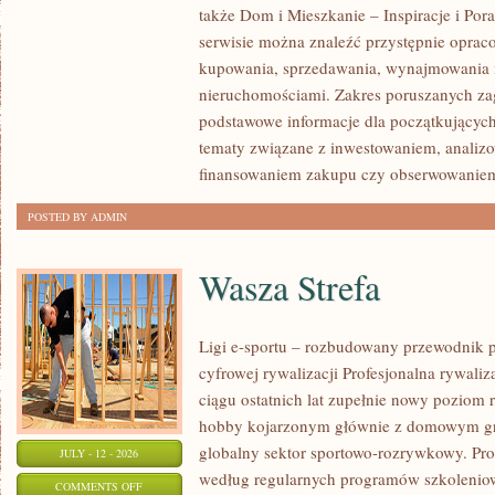
także Dom i Mieszkanie – Inspiracje i Po
KLIENTÓW
serwisie można znaleźć przystępnie oprac
I
kupowania, sprzedawania, wynajmowania i
SUKCESY
nieruchomościami. Zakres poruszanych z
podstawowe informacje dla początkujących
tematy związane z inwestowaniem, analizo
finansowaniem zakupu czy obserwowanie
POSTED BY ADMIN
Wasza Strefa
Ligi e-sportu – rozbudowany przewodnik po
cyfrowej rywalizacji Profesjonalna rywal
ciągu ostatnich lat zupełnie nowy poziom 
hobby kojarzonym głównie z domowym gr
globalny sektor sportowo-rozrywkowy. Pro
JULY - 12 - 2026
według regularnych programów szkoleniow
ON
COMMENTS OFF