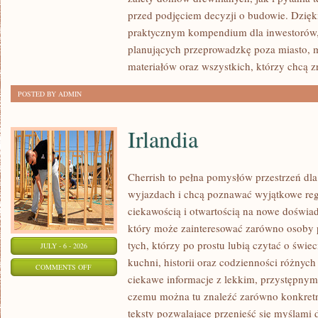
I
przed podjęciem decyzji o budowie. Dzię
FORMALNOŚCI
praktycznym kompendium dla inwestorów, w
planujących przeprowadzkę poza miasto, 
materiałów oraz wszystkich, którzy chcą 
POSTED BY ADMIN
Irlandia
Cherrish to pełna pomysłów przestrzeń dla
wyjazdach i chcą poznawać wyjątkowe reg
ciekawością i otwartością na nowe doświad
który może zainteresować zarówno osoby p
tych, którzy po prostu lubią czytać o świec
JULY - 6 - 2026
kuchni, historii oraz codzienności różnych
ON
COMMENTS OFF
ciekawe informacje z lekkim, przystępny
IRLANDIA
czemu można tu znaleźć zarówno konkretn
teksty pozwalające przenieść się myślami 