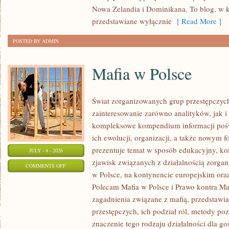
Nowa Zelandia i Dominikana. To blog, w k
przedstawiane wyłącznie
[ Read More ]
POSTED BY ADMIN
Mafia w Polsce
Świat zorganizowanych grup przestępczych
zainteresowanie zarówno analityków, jak i
kompleksowe kompendium informacji poś
ich ewolucji, organizacji, a także nowym 
prezentuje temat w sposób edukacyjny, kon
JULY - 4 - 2026
zjawisk związanych z działalnością zorga
ON
COMMENTS OFF
w Polsce, na kontynencie europejskim ora
MAFIA
Polecam Mafia w Polsce i Prawo kontra Maf
W
zagadnienia związane z mafią, przedstawia
POLSCE
przestępczych, ich podział ról, metody po
znaczenie tego rodzaju działalności dla go