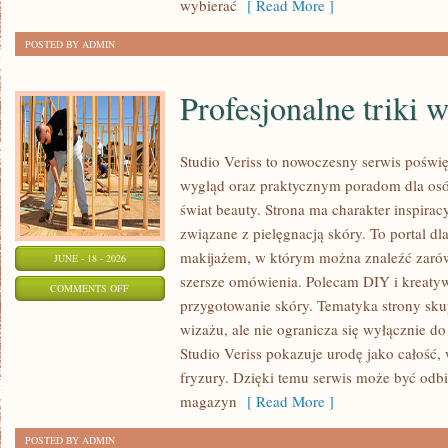
wybierać
[ Read More ]
POSTED BY ADMIN
Profesjonalne triki 
Studio Veriss to nowoczesny serwis pośw
wygląd oraz praktycznym poradom dla osób
świat beauty. Strona ma charakter inspirac
związane z pielęgnacją skóry. To portal d
makijażem, w którym można znaleźć zarówn
JUNE - 18 - 2026
szersze omówienia. Polecam DIY i kreatywn
ON
COMMENTS OFF
przygotowanie skóry. Tematyka strony sku
PROFESJONALNE
wizażu, ale nie ogranicza się wyłącznie 
TRIKI
Studio Veriss pokazuje urodę jako całość,
WIZAŻYSTÓW
fryzury. Dzięki temu serwis może być odbi
magazyn
[ Read More ]
POSTED BY ADMIN