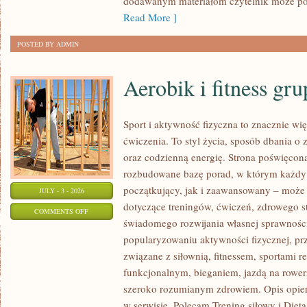
dodawanym materiałom czytelnik może po
Read More ]
POSTED BY ADMIN
Aerobik i fitness gr
Sport i aktywność fizyczna to znacznie wię
ćwiczenia. To styl życia, sposób dbania o
oraz codzienną energię. Strona poświęcona
rozbudowane bazę porad, w którym każdy
początkujący, jak i zaawansowany – może 
JULY - 3 - 2026
dotyczące treningów, ćwiczeń, zdrowego st
ON
COMMENTS OFF
świadomego rozwijania własnej sprawności
AEROBIK
popularyzowaniu aktywności fizycznej, pr
I
związane z siłownią, fitnessem, sportami r
FITNESS
funkcjonalnym, bieganiem, jazdą na rowerz
GRUPOWY
szeroko rozumianym zdrowiem. Opis opier
w serwisie. Polecam Trening siłowy i Dieta