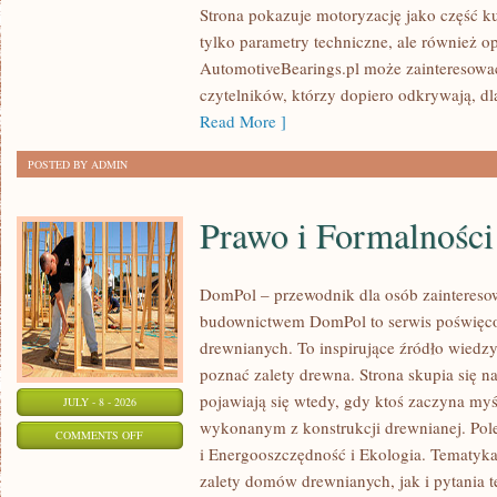
Strona pokazuje motoryzację jako część kul
I
tylko parametry techniczne, ale również o
SPOTKANIA
AutomotiveBearings.pl może zainteresować
KLASYKÓW
czytelników, którzy dopiero odkrywają, d
Read More ]
POSTED BY ADMIN
Prawo i Formalności
DomPol – przewodnik dla osób zainteres
budownictwem DomPol to serwis poświęco
drewnianych. To inspirujące źródło wiedzy 
poznać zalety drewna. Strona skupia się na
pojawiają się wtedy, gdy ktoś zaczyna m
JULY - 8 - 2026
wykonanym z konstrukcji drewnianej. Po
ON
COMMENTS OFF
i Energooszczędność i Ekologia. Tematyk
PRAWO
zalety domów drewnianych, jak i pytania t
I