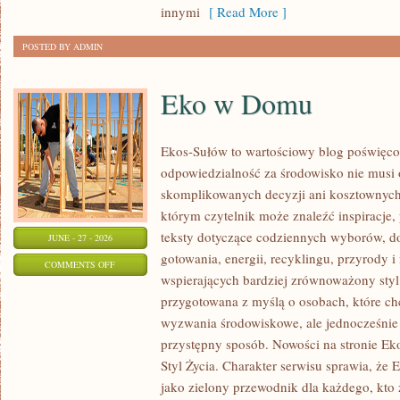
innymi
[ Read More ]
POSTED BY ADMIN
Eko w Domu
Ekos-Sułów to wartościowy blog poświęcon
odpowiedzialność za środowisko nie musi
skomplikowanych decyzji ani kosztownych
którym czytelnik może znaleźć inspiracje,
teksty dotyczące codziennych wyborów, d
JUNE - 27 - 2026
gotowania, energii, recyklingu, przyrody
ON
COMMENTS OFF
wspierających bardziej zrównoważony styl 
EKO
przygotowana z myślą o osobach, które c
W
wyzwania środowiskowe, ale jednocześnie 
DOMU
przystępny sposób. Nowości na stronie Ek
Styl Życia. Charakter serwisu sprawia, że
jako zielony przewodnik dla każdego, kto z