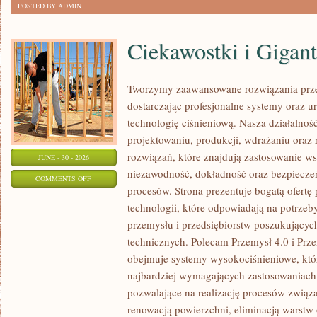
POSTED BY ADMIN
Ciekawostki i Gigan
Tworzymy zaawansowane rozwiązania prze
dostarczając profesjonalne systemy oraz 
technologię ciśnieniową. Nasza działalność
projektowaniu, produkcji, wdrażaniu ora
rozwiązań, które znajdują zastosowanie wsz
JUNE - 30 - 2026
niezawodność, dokładność oraz bezpiec
ON
COMMENTS OFF
procesów. Strona prezentuje bogatą ofertę
CIEKAWOSTKI
technologii, które odpowiadają na potrzeb
I
przemysłu i przedsiębiorstw poszukujący
GIGANTY
technicznych. Polecam Przemysł 4.0 i Prze
ŚWIATA
obejmuje systemy wysokociśnieniowe, któ
najbardziej wymagających zastosowaniac
pozwalające na realizację procesów związ
renowacją powierzchni, eliminacją warst