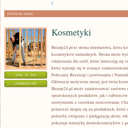
]
POSTED BY ADMIN
Kosmetyki
Bioarp24.pl to strona internetowa, która k
kosmetyków naturalnych. Strona może być
odniesienia dla osób, które interesują się 
która wpisuje się w rosnące zainteresowani
Polecamy Recenzje i porównania i Naturaln
JUNE - 20 - 2026
Głównym motywem strony jest świat kosm
ON
COMMENTS OFF
Bioarp24.pl może zainteresować zarówno
KOSMETYKI
sprawdzonych produktów, jak i odbiorców
asortymentu o szerokim zastosowaniu. Char
ponieważ skupia się na produktach, które
potrzeby związane z pielęgnacją skóry, wło
pokazuje tematykę dermokosmetyków z po