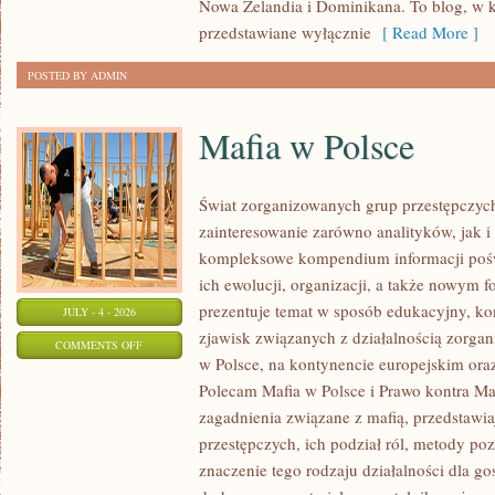
Nowa Zelandia i Dominikana. To blog, w k
przedstawiane wyłącznie
[ Read More ]
POSTED BY ADMIN
Mafia w Polsce
Świat zorganizowanych grup przestępczych
zainteresowanie zarówno analityków, jak i
kompleksowe kompendium informacji poś
ich ewolucji, organizacji, a także nowym 
prezentuje temat w sposób edukacyjny, kon
JULY - 4 - 2026
zjawisk związanych z działalnością zorga
ON
COMMENTS OFF
w Polsce, na kontynencie europejskim ora
MAFIA
Polecam Mafia w Polsce i Prawo kontra Maf
W
zagadnienia związane z mafią, przedstawia
POLSCE
przestępczych, ich podział ról, metody po
znaczenie tego rodzaju działalności dla go