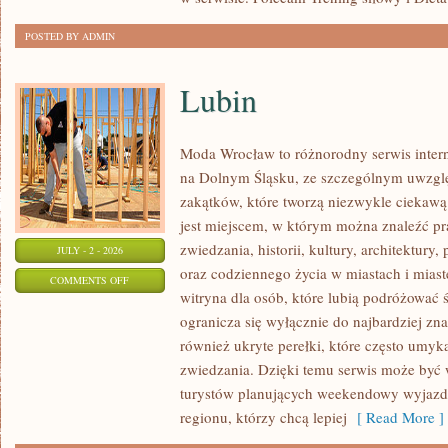
POSTED BY ADMIN
Lubin
Moda Wrocław to różnorodny serwis inte
na Dolnym Śląsku, ze szczególnym uwzgl
zakątków, które tworzą niezwykle ciekawą 
jest miejscem, w którym można znaleźć pr
zwiedzania, historii, kultury, architektury,
JULY - 2 - 2026
oraz codziennego życia w miastach i mias
ON
COMMENTS OFF
witryna dla osób, które lubią podróżowa
LUBIN
ogranicza się wyłącznie do najbardziej zna
również ukryte perełki, które często umyk
zwiedzania. Dzięki temu serwis może być
turystów planujących weekendowy wyjazd,
regionu, którzy chcą lepiej
[ Read More ]