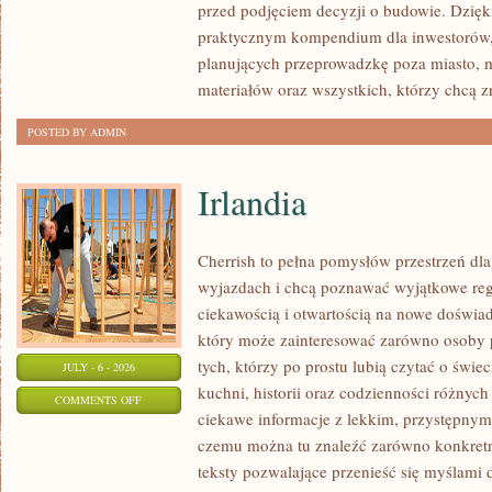
przed podjęciem decyzji o budowie. Dzię
FORMALNOŚCI
praktycznym kompendium dla inwestorów, w
planujących przeprowadzkę poza miasto, 
materiałów oraz wszystkich, którzy chcą 
POSTED BY ADMIN
Irlandia
Cherrish to pełna pomysłów przestrzeń dla
wyjazdach i chcą poznawać wyjątkowe reg
ciekawością i otwartością na nowe doświad
który może zainteresować zarówno osoby p
tych, którzy po prostu lubią czytać o świec
JULY - 6 - 2026
kuchni, historii oraz codzienności różnych
ON
COMMENTS OFF
ciekawe informacje z lekkim, przystępny
IRLANDIA
czemu można tu znaleźć zarówno konkretn
teksty pozwalające przenieść się myślami 