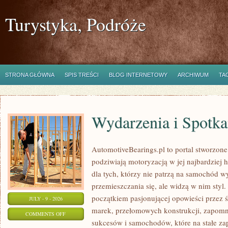
Turystyka, Podróże
STRONA GŁÓWNA
SPIS TREŚCI
BLOG INTERNETOWY
ARCHIWUM
TA
Wydarzenia i Spotk
AutomotiveBearings.pl to portal stworzone
podziwiają motoryzacją w jej najbardziej 
dla tych, którzy nie patrzą na samochód w
przemieszczania się, ale widzą w nim styl.
początkiem pasjonującej opowieści przez 
JULY - 9 - 2026
marek, przełomowych konstrukcji, zapom
ON
COMMENTS OFF
sukcesów i samochodów, które na stałe zap
WYDARZENIA