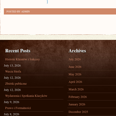
]
POSTED BY ADMIN
Recent Posts
Archives
Historie Klientów i Sukcesy
July 2026
July 13, 2026
June 2026
Wasza Strefa
May 2026
July 12, 2026
April 2026
Zbiórki publiczne
March 2026
July 12, 2026
Wydarzenia i Spotkania Klasyków
February 2026
July 9, 2026
January 2026
Prawo i Formalności
December 2025
July 8, 2026