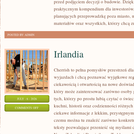
przed podjęciem decyzji o budowie. Dzię
FORMALNOŚCI
praktycznym kompendium dla inwestorów, w
planujących przeprowadzkę poza miasto, 
materiałów oraz wszystkich, którzy chcą 
POSTED BY ADMIN
Irlandia
Cherrish to pełna pomysłów przestrzeń dla
wyjazdach i chcą poznawać wyjątkowe reg
ciekawością i otwartością na nowe doświad
który może zainteresować zarówno osoby p
tych, którzy po prostu lubią czytać o świec
JULY - 6 - 2026
kuchni, historii oraz codzienności różnych
ON
COMMENTS OFF
ciekawe informacje z lekkim, przystępny
IRLANDIA
czemu można tu znaleźć zarówno konkretn
teksty pozwalające przenieść się myślami 