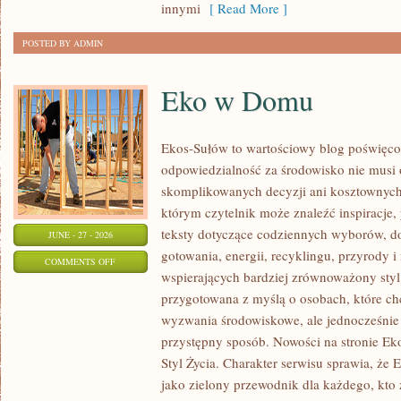
innymi
[ Read More ]
POSTED BY ADMIN
Eko w Domu
Ekos-Sułów to wartościowy blog poświęcon
odpowiedzialność za środowisko nie musi
skomplikowanych decyzji ani kosztownych
którym czytelnik może znaleźć inspiracje,
teksty dotyczące codziennych wyborów, d
JUNE - 27 - 2026
gotowania, energii, recyklingu, przyrody
ON
COMMENTS OFF
wspierających bardziej zrównoważony styl 
EKO
przygotowana z myślą o osobach, które c
W
wyzwania środowiskowe, ale jednocześnie 
DOMU
przystępny sposób. Nowości na stronie Ek
Styl Życia. Charakter serwisu sprawia, że
jako zielony przewodnik dla każdego, kto z