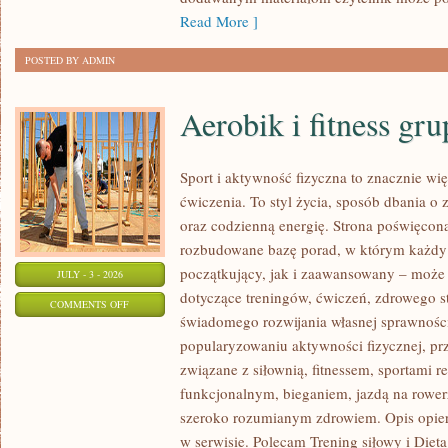
Read More ]
POSTED BY ADMIN
Aerobik i fitness gr
Sport i aktywność fizyczna to znacznie wię
ćwiczenia. To styl życia, sposób dbania o
oraz codzienną energię. Strona poświęcona
rozbudowane bazę porad, w którym każdy
początkujący, jak i zaawansowany – może 
JULY - 3 - 2026
dotyczące treningów, ćwiczeń, zdrowego st
ON
COMMENTS OFF
świadomego rozwijania własnej sprawności
AEROBIK
popularyzowaniu aktywności fizycznej, pr
I
związane z siłownią, fitnessem, sportami r
FITNESS
funkcjonalnym, bieganiem, jazdą na rowerz
GRUPOWY
szeroko rozumianym zdrowiem. Opis opier
w serwisie. Polecam Trening siłowy i Dieta