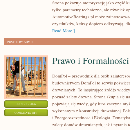
Strona pokazuje motoryzację jako część kul
I
tylko parametry techniczne, ale również o
SPOTKANIA
AutomotiveBearings.pl może zainteresować
KLASYKÓW
czytelników, którzy dopiero odkrywają, d
Read More ]
POSTED BY ADMIN
Prawo i Formalności
DomPol – przewodnik dla osób zainteres
budownictwem DomPol to serwis poświęco
drewnianych. To inspirujące źródło wiedzy 
poznać zalety drewna. Strona skupia się na
pojawiają się wtedy, gdy ktoś zaczyna m
JULY - 8 - 2026
wykonanym z konstrukcji drewnianej. Po
ON
COMMENTS OFF
i Energooszczędność i Ekologia. Tematyk
PRAWO
zalety domów drewnianych, jak i pytania t
I