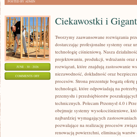
POSTED BY ADMIN
Ciekawostki i Gigan
Tworzymy zaawansowane rozwiązania prze
dostarczając profesjonalne systemy oraz 
technologię ciśnieniową. Nasza działalność
projektowaniu, produkcji, wdrażaniu ora
rozwiązań, które znajdują zastosowanie wsz
JUNE - 30 - 2026
niezawodność, dokładność oraz bezpiec
ON
COMMENTS OFF
procesów. Strona prezentuje bogatą ofertę
CIEKAWOSTKI
technologii, które odpowiadają na potrzeb
I
przemysłu i przedsiębiorstw poszukujący
GIGANTY
technicznych. Polecam Przemysł 4.0 i Prze
ŚWIATA
obejmuje systemy wysokociśnieniowe, któ
najbardziej wymagających zastosowaniac
pozwalające na realizację procesów związ
renowacją powierzchni, eliminacją warst