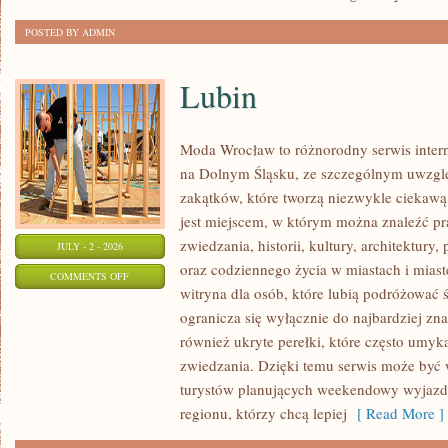
POSTED BY ADMIN
Lubin
Moda Wrocław to różnorodny serwis inte
na Dolnym Śląsku, ze szczególnym uwzgl
zakątków, które tworzą niezwykle ciekawą 
jest miejscem, w którym można znaleźć pr
zwiedzania, historii, kultury, architektury,
JULY - 2 - 2026
oraz codziennego życia w miastach i mias
ON
COMMENTS OFF
witryna dla osób, które lubią podróżowa
LUBIN
ogranicza się wyłącznie do najbardziej zna
również ukryte perełki, które często umyk
zwiedzania. Dzięki temu serwis może być
turystów planujących weekendowy wyjazd,
regionu, którzy chcą lepiej
[ Read More ]