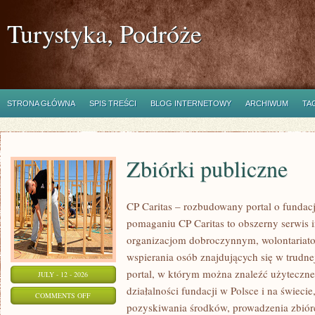
Turystyka, Podróże
STRONA GŁÓWNA
SPIS TREŚCI
BLOG INTERNETOWY
ARCHIWUM
TA
Zbiórki publiczne
CP Caritas – rozbudowany portal o fundac
pomaganiu CP Caritas to obszerny serwis 
organizacjom dobroczynnym, wolontariat
wspierania osób znajdujących się w trudnej 
portal, w którym można znaleźć użyteczne
JULY - 12 - 2026
działalności fundacji w Polsce i na świec
ON
COMMENTS OFF
pozyskiwania środków, prowadzenia zbiór
ZBIÓRKI