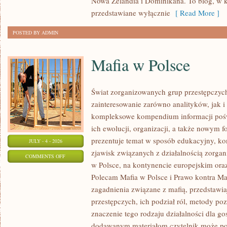
Nowa Zelandia i Dominikana. To blog, w k
przedstawiane wyłącznie
[ Read More ]
POSTED BY ADMIN
Mafia w Polsce
Świat zorganizowanych grup przestępczych
zainteresowanie zarówno analityków, jak i
kompleksowe kompendium informacji poś
ich ewolucji, organizacji, a także nowym 
prezentuje temat w sposób edukacyjny, kon
JULY - 4 - 2026
zjawisk związanych z działalnością zorga
ON
COMMENTS OFF
w Polsce, na kontynencie europejskim ora
MAFIA
Polecam Mafia w Polsce i Prawo kontra Maf
W
zagadnienia związane z mafią, przedstawia
POLSCE
przestępczych, ich podział ról, metody po
znaczenie tego rodzaju działalności dla go
dodawanym materiałom czytelnik może po