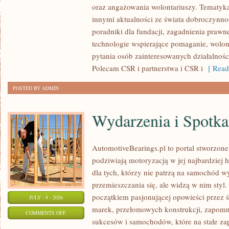
oraz angażowania wolontariuszy. Tematyk
PUBLICZNE
innymi aktualności ze świata dobroczynnoś
poradniki dla fundacji, zagadnienia prawn
technologie wspierające pomaganie, wolon
pytania osób zainteresowanych działalnośc
Polecam CSR i partnerstwa i CSR i
[ Read
POSTED BY ADMIN
Wydarzenia i Spotk
AutomotiveBearings.pl to portal stworzone
podziwiają motoryzacją w jej najbardziej 
dla tych, którzy nie patrzą na samochód w
przemieszczania się, ale widzą w nim styl.
początkiem pasjonującej opowieści przez 
JULY - 9 - 2026
marek, przełomowych konstrukcji, zapom
ON
COMMENTS OFF
sukcesów i samochodów, które na stałe zap
WYDARZENIA