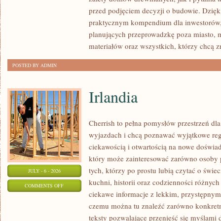
I
przed podjęciem decyzji o budowie. Dzię
FORMALNOŚCI
praktycznym kompendium dla inwestorów, w
planujących przeprowadzkę poza miasto, 
materiałów oraz wszystkich, którzy chcą 
POSTED BY ADMIN
Irlandia
Cherrish to pełna pomysłów przestrzeń dla
wyjazdach i chcą poznawać wyjątkowe reg
ciekawością i otwartością na nowe doświad
który może zainteresować zarówno osoby p
tych, którzy po prostu lubią czytać o świec
JULY - 6 - 2026
kuchni, historii oraz codzienności różnych
ON
COMMENTS OFF
ciekawe informacje z lekkim, przystępny
IRLANDIA
czemu można tu znaleźć zarówno konkretn
teksty pozwalające przenieść się myślami 