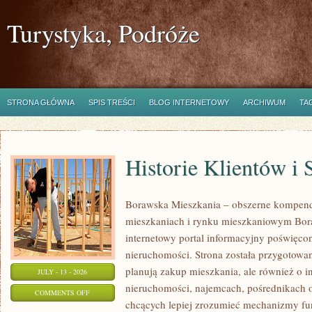
Turystyka, Podróże
STRONA GŁÓWNA
SPIS TREŚCI
BLOG INTERNETOWY
ARCHIWUM
TA
Historie Klientów i
Borawska Mieszkania – obszerne kompend
mieszkaniach i rynku mieszkaniowym Bor
internetowy portal informacyjny poświęco
nieruchomości. Strona została przygotowa
planują zakup mieszkania, ale również o i
JULY - 13 - 2026
nieruchomości, najemcach, pośrednikach o
ON
COMMENTS OFF
chcących lepiej zrozumieć mechanizmy f
HISTORIE