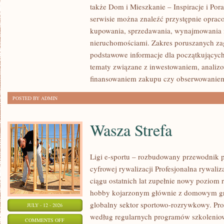
także Dom i Mieszkanie – Inspiracje i Po
KLIENTÓW
serwisie można znaleźć przystępnie oprac
I
kupowania, sprzedawania, wynajmowania i
SUKCESY
nieruchomościami. Zakres poruszanych z
podstawowe informacje dla początkujących
tematy związane z inwestowaniem, analizo
finansowaniem zakupu czy obserwowanie
POSTED BY ADMIN
Wasza Strefa
Ligi e-sportu – rozbudowany przewodnik po
cyfrowej rywalizacji Profesjonalna rywal
ciągu ostatnich lat zupełnie nowy poziom 
hobby kojarzonym głównie z domowym gr
globalny sektor sportowo-rozrywkowy. Pro
JULY - 12 - 2026
według regularnych programów szkoleniow
ON
COMMENTS OFF