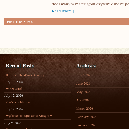
dodawanym materiałom czytelnik może po
Read More ]
POSTED BY ADMIN
Recent Posts
Archives
Historie Klientów i Sukcesy
July 2026
July 13, 2026
June 2026
Wasza Strefa
May 2026
July 12, 2026
April 2026
Zbiórki publiczne
March 2026
July 12, 2026
Wydarzenia i Spotkania Klasyków
February 2026
July 9, 2026
January 2026