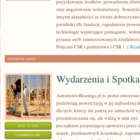
pozyskiwania środków, prowadzenia zbiór
ZBIÓRKI
oraz angażowania wolontariuszy. Tematyk
PUBLICZNE
innymi aktualności ze świata dobroczynnoś
poradniki dla fundacji, zagadnienia prawn
technologie wspierające pomaganie, wolon
pytania osób zainteresowanych działalnośc
Polecam CSR i partnerstwa i CSR i
[ Read
POSTED BY ADMIN
Wydarzenia i Spotk
AutomotiveBearings.pl to portal stworzone
podziwiają motoryzacją w jej najbardziej 
dla tych, którzy nie patrzą na samochód w
przemieszczania się, ale widzą w nim styl.
początkiem pasjonującej opowieści przez 
JULY - 9 - 2026
marek, przełomowych konstrukcji, zapom
ON
COMMENTS OFF