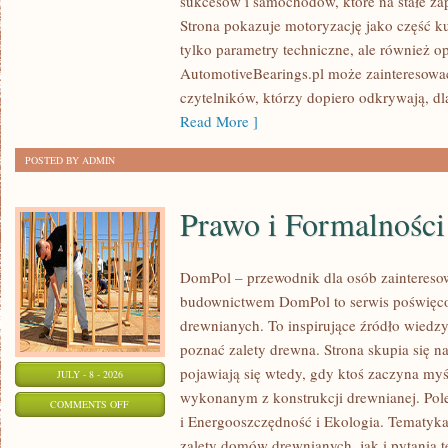
sukcesów i samochodów, które na stałe zap
WYDARZENIA
Strona pokazuje motoryzację jako część kul
I
tylko parametry techniczne, ale również o
SPOTKANIA
AutomotiveBearings.pl może zainteresować
KLASYKÓW
czytelników, którzy dopiero odkrywają, d
Read More ]
POSTED BY ADMIN
Prawo i Formalności
DomPol – przewodnik dla osób zainteres
budownictwem DomPol to serwis poświęco
drewnianych. To inspirujące źródło wiedzy 
poznać zalety drewna. Strona skupia się na
pojawiają się wtedy, gdy ktoś zaczyna m
JULY - 8 - 2026
wykonanym z konstrukcji drewnianej. Po
ON
COMMENTS OFF
i Energooszczędność i Ekologia. Tematyk
PRAWO
zalety domów drewnianych, jak i pytania t