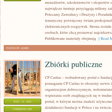
menedżerów, szkoleniowców i ekspertów o
WASZA
największe turnieje przyciągają miliony z
STREFA
Polecamy Zawodnicy i Drużyny i Poradniki i
tematyczny poświęcony światu profesjonal
elektronicznych rozgrywek. Strona został
osobach, które chcą poznawać najciekawsze
Publikowane materiały obejmują
[ Read M
POSTED BY ADMIN
Zbiórki publiczne
CP Caritas – rozbudowany portal o fundac
pomaganiu CP Caritas to obszerny serwis 
organizacjom dobroczynnym, wolontariat
wspierania osób znajdujących się w trudnej 
portal, w którym można znaleźć użyteczne
JULY - 12 - 2026
działalności fundacji w Polsce i na świec
ON
COMMENTS OFF