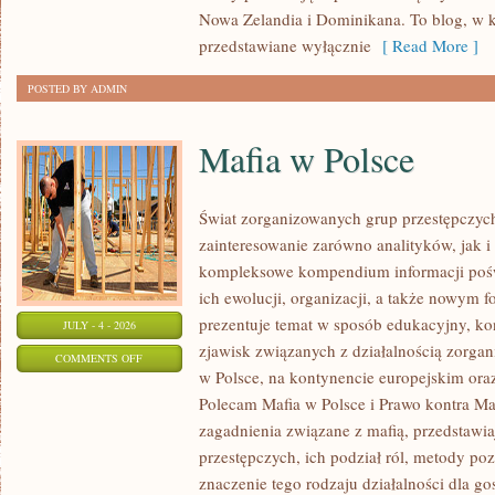
Nowa Zelandia i Dominikana. To blog, w k
przedstawiane wyłącznie
[ Read More ]
POSTED BY ADMIN
Mafia w Polsce
Świat zorganizowanych grup przestępczych
zainteresowanie zarówno analityków, jak i
kompleksowe kompendium informacji poś
ich ewolucji, organizacji, a także nowym 
prezentuje temat w sposób edukacyjny, kon
JULY - 4 - 2026
zjawisk związanych z działalnością zorga
ON
COMMENTS OFF
w Polsce, na kontynencie europejskim ora
MAFIA
Polecam Mafia w Polsce i Prawo kontra Maf
W
zagadnienia związane z mafią, przedstawia
POLSCE
przestępczych, ich podział ról, metody po
znaczenie tego rodzaju działalności dla go