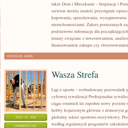
także Dom i Mieszkanie – Inspiracje i Po
KLIENTÓW
serwisie można znaleźć przystępnie oprac
I
kupowania, sprzedawania, wynajmowania i
SUKCESY
nieruchomościami. Zakres poruszanych z
podstawowe informacje dla początkujących
tematy związane z inwestowaniem, analizo
finansowaniem zakupu czy obserwowanie
POSTED BY ADMIN
Wasza Strefa
Ligi e-sportu – rozbudowany przewodnik po
cyfrowej rywalizacji Profesjonalna rywal
ciągu ostatnich lat zupełnie nowy poziom 
hobby kojarzonym głównie z domowym gr
globalny sektor sportowo-rozrywkowy. Pro
JULY - 12 - 2026
według regularnych programów szkoleniow
ON
COMMENTS OFF