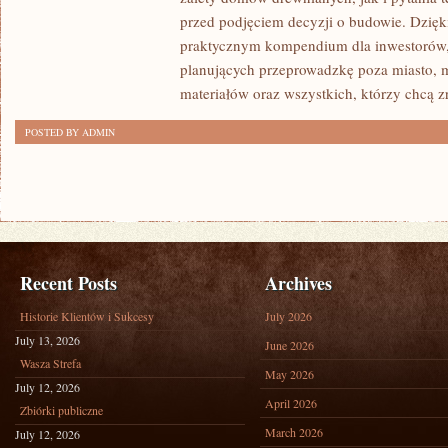
I
przed podjęciem decyzji o budowie. Dzię
FORMALNOŚCI
praktycznym kompendium dla inwestorów, w
planujących przeprowadzkę poza miasto, 
materiałów oraz wszystkich, którzy chcą 
POSTED BY ADMIN
Recent Posts
Archives
Historie Klientów i Sukcesy
July 2026
July 13, 2026
June 2026
Wasza Strefa
May 2026
July 12, 2026
April 2026
Zbiórki publiczne
March 2026
July 12, 2026