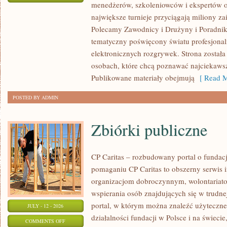
menedżerów, szkoleniowców i ekspertów o
WASZA
największe turnieje przyciągają miliony z
STREFA
Polecamy Zawodnicy i Drużyny i Poradniki i
tematyczny poświęcony światu profesjonal
elektronicznych rozgrywek. Strona został
osobach, które chcą poznawać najciekawsze
Publikowane materiały obejmują
[ Read M
POSTED BY ADMIN
Zbiórki publiczne
CP Caritas – rozbudowany portal o fundac
pomaganiu CP Caritas to obszerny serwis 
organizacjom dobroczynnym, wolontariat
wspierania osób znajdujących się w trudnej 
portal, w którym można znaleźć użyteczne
JULY - 12 - 2026
działalności fundacji w Polsce i na świec
ON
COMMENTS OFF