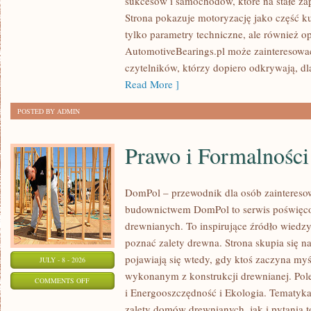
sukcesów i samochodów, które na stałe zap
WYDARZENIA
Strona pokazuje motoryzację jako część kul
I
tylko parametry techniczne, ale również o
SPOTKANIA
AutomotiveBearings.pl może zainteresować
KLASYKÓW
czytelników, którzy dopiero odkrywają, d
Read More ]
POSTED BY ADMIN
Prawo i Formalności
DomPol – przewodnik dla osób zainteres
budownictwem DomPol to serwis poświęco
drewnianych. To inspirujące źródło wiedzy 
poznać zalety drewna. Strona skupia się na
pojawiają się wtedy, gdy ktoś zaczyna m
JULY - 8 - 2026
wykonanym z konstrukcji drewnianej. Po
ON
COMMENTS OFF
i Energooszczędność i Ekologia. Tematyk
PRAWO
zalety domów drewnianych, jak i pytania t