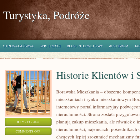
Turystyka, Podróże
STRONA GŁÓWNA
SPIS TREŚCI
BLOG INTERNETOWY
ARCHIWUM
TA
Historie Klientów i
Borawska Mieszkania – obszerne kompend
mieszkaniach i rynku mieszkaniowym Bor
internetowy portal informacyjny poświęco
nieruchomości. Strona została przygotowa
planują zakup mieszkania, ale również o i
JULY - 13 - 2026
nieruchomości, najemcach, pośrednikach o
ON
COMMENTS OFF
chcących lepiej zrozumieć mechanizmy f
HISTORIE