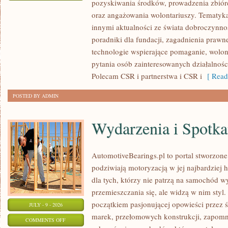
pozyskiwania środków, prowadzenia zbiór
ZBIÓRKI
oraz angażowania wolontariuszy. Tematyk
PUBLICZNE
innymi aktualności ze świata dobroczynnoś
poradniki dla fundacji, zagadnienia prawn
technologie wspierające pomaganie, wolon
pytania osób zainteresowanych działalnośc
Polecam CSR i partnerstwa i CSR i
[ Read
POSTED BY ADMIN
Wydarzenia i Spotk
AutomotiveBearings.pl to portal stworzone
podziwiają motoryzacją w jej najbardziej 
dla tych, którzy nie patrzą na samochód w
przemieszczania się, ale widzą w nim styl.
początkiem pasjonującej opowieści przez 
JULY - 9 - 2026
marek, przełomowych konstrukcji, zapom
ON
COMMENTS OFF