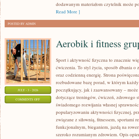
dodawanym materiałom czytelnik może po
Read More ]
POSTED BY ADMIN
Aerobik i fitness gr
Sport i aktywność fizyczna to znacznie wię
ćwiczenia. To styl życia, sposób dbania o
oraz codzienną energię. Strona poświęcona
rozbudowane bazę porad, w którym każdy
początkujący, jak i zaawansowany – może 
JULY - 3 - 2026
dotyczące treningów, ćwiczeń, zdrowego st
ON
COMMENTS OFF
świadomego rozwijania własnej sprawności
AEROBIK
popularyzowaniu aktywności fizycznej, pr
I
związane z siłownią, fitnessem, sportami r
FITNESS
funkcjonalnym, bieganiem, jazdą na rowerz
GRUPOWY
szeroko rozumianym zdrowiem. Opis opier