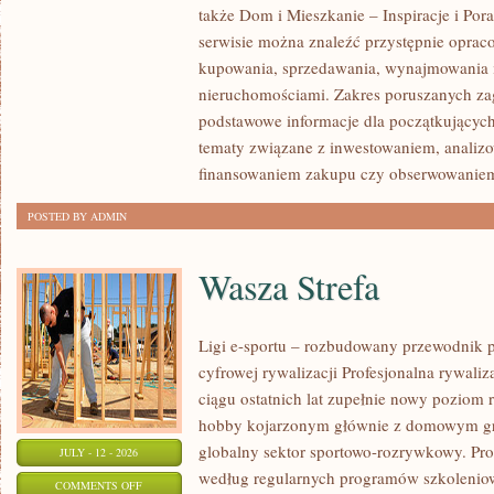
także Dom i Mieszkanie – Inspiracje i Po
KLIENTÓW
serwisie można znaleźć przystępnie oprac
I
kupowania, sprzedawania, wynajmowania i
SUKCESY
nieruchomościami. Zakres poruszanych z
podstawowe informacje dla początkujących
tematy związane z inwestowaniem, analizo
finansowaniem zakupu czy obserwowanie
POSTED BY ADMIN
Wasza Strefa
Ligi e-sportu – rozbudowany przewodnik po
cyfrowej rywalizacji Profesjonalna rywal
ciągu ostatnich lat zupełnie nowy poziom 
hobby kojarzonym głównie z domowym gr
globalny sektor sportowo-rozrywkowy. Pro
JULY - 12 - 2026
według regularnych programów szkoleniow
ON
COMMENTS OFF