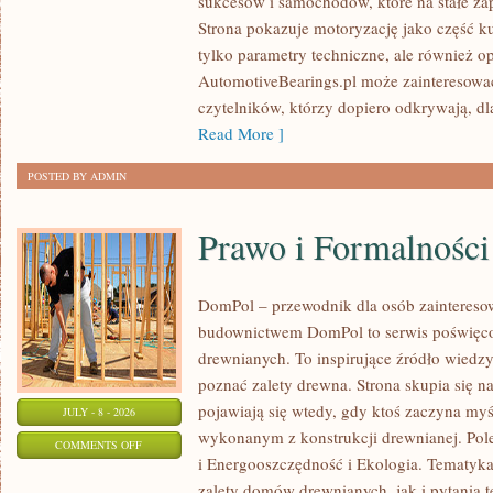
sukcesów i samochodów, które na stałe zap
WYDARZENIA
Strona pokazuje motoryzację jako część kul
I
tylko parametry techniczne, ale również o
SPOTKANIA
AutomotiveBearings.pl może zainteresować
KLASYKÓW
czytelników, którzy dopiero odkrywają, d
Read More ]
POSTED BY ADMIN
Prawo i Formalności
DomPol – przewodnik dla osób zainteres
budownictwem DomPol to serwis poświęco
drewnianych. To inspirujące źródło wiedzy 
poznać zalety drewna. Strona skupia się na
pojawiają się wtedy, gdy ktoś zaczyna m
JULY - 8 - 2026
wykonanym z konstrukcji drewnianej. Po
ON
COMMENTS OFF
i Energooszczędność i Ekologia. Tematyk
PRAWO
zalety domów drewnianych, jak i pytania t