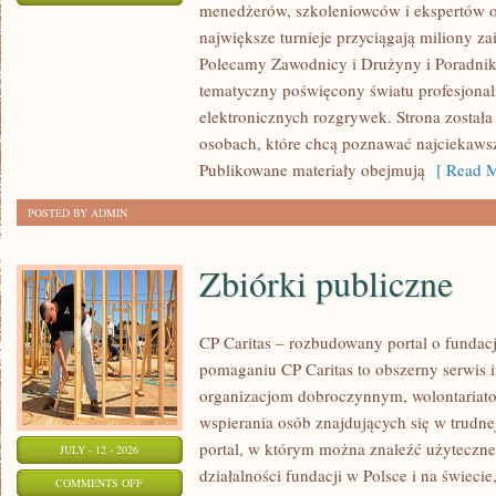
menedżerów, szkoleniowców i ekspertów o
WASZA
największe turnieje przyciągają miliony z
STREFA
Polecamy Zawodnicy i Drużyny i Poradniki i
tematyczny poświęcony światu profesjonal
elektronicznych rozgrywek. Strona został
osobach, które chcą poznawać najciekawsze
Publikowane materiały obejmują
[ Read M
POSTED BY ADMIN
Zbiórki publiczne
CP Caritas – rozbudowany portal o fundac
pomaganiu CP Caritas to obszerny serwis 
organizacjom dobroczynnym, wolontariat
wspierania osób znajdujących się w trudnej 
portal, w którym można znaleźć użyteczne
JULY - 12 - 2026
działalności fundacji w Polsce i na świec
ON
COMMENTS OFF