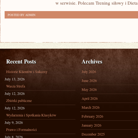
w serwisie. Polecam Trening siłowy i Dieta
POSTED BY ADMIN
Recent Posts
Archives
Historie Klientów i Sukcesy
July 2026
July 13, 2026
June 2026
Wasza Strefa
May 2026
July 12, 2026
April 2026
Zbiórki publiczne
March 2026
July 12, 2026
Wydarzenia i Spotkania Klasyków
February 2026
July 9, 2026
January 2026
Prawo i Formalności
December 2025
July 8, 2026