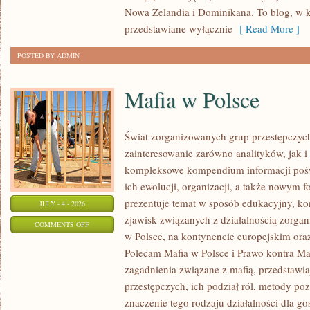
Nowa Zelandia i Dominikana. To blog, w k
przedstawiane wyłącznie
[ Read More ]
POSTED BY ADMIN
Mafia w Polsce
Świat zorganizowanych grup przestępczych
zainteresowanie zarówno analityków, jak i
kompleksowe kompendium informacji poś
ich ewolucji, organizacji, a także nowym 
prezentuje temat w sposób edukacyjny, kon
JULY - 4 - 2026
zjawisk związanych z działalnością zorga
ON
COMMENTS OFF
w Polsce, na kontynencie europejskim ora
MAFIA
Polecam Mafia w Polsce i Prawo kontra Maf
W
zagadnienia związane z mafią, przedstawia
POLSCE
przestępczych, ich podział ról, metody po
znaczenie tego rodzaju działalności dla go