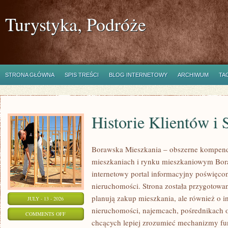
Turystyka, Podróże
STRONA GŁÓWNA
SPIS TREŚCI
BLOG INTERNETOWY
ARCHIWUM
TA
Historie Klientów i
Borawska Mieszkania – obszerne kompend
mieszkaniach i rynku mieszkaniowym Bor
internetowy portal informacyjny poświęco
nieruchomości. Strona została przygotowa
planują zakup mieszkania, ale również o i
JULY - 13 - 2026
nieruchomości, najemcach, pośrednikach o
ON
COMMENTS OFF
chcących lepiej zrozumieć mechanizmy f
HISTORIE