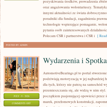
pozyskiwania środków, prowadzenia zbiór
ZBIÓRKI
oraz angażowania wolontariuszy. Tematyk
PUBLICZNE
innymi aktualności ze świata dobroczynnoś
poradniki dla fundacji, zagadnienia prawn
technologie wspierające pomaganie, wolon
pytania osób zainteresowanych działalnośc
Polecam CSR i partnerstwa i CSR i
[ Read
POSTED BY ADMIN
Wydarzenia i Spotk
AutomotiveBearings.pl to portal stworzone
podziwiają motoryzacją w jej najbardziej 
dla tych, którzy nie patrzą na samochód w
przemieszczania się, ale widzą w nim styl.
początkiem pasjonującej opowieści przez 
JULY - 9 - 2026
marek, przełomowych konstrukcji, zapom
ON
COMMENTS OFF