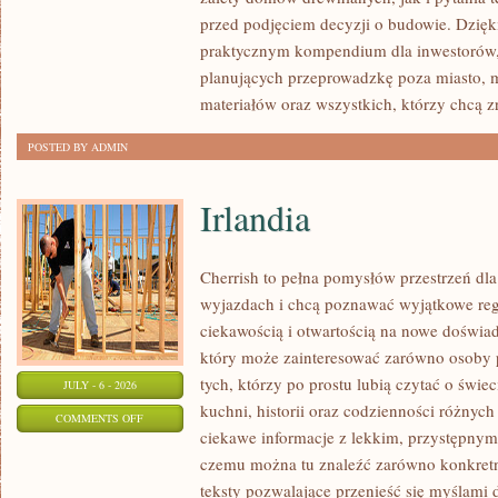
I
przed podjęciem decyzji o budowie. Dzię
FORMALNOŚCI
praktycznym kompendium dla inwestorów, w
planujących przeprowadzkę poza miasto, 
materiałów oraz wszystkich, którzy chcą 
POSTED BY ADMIN
Irlandia
Cherrish to pełna pomysłów przestrzeń dla
wyjazdach i chcą poznawać wyjątkowe reg
ciekawością i otwartością na nowe doświad
który może zainteresować zarówno osoby p
tych, którzy po prostu lubią czytać o świec
JULY - 6 - 2026
kuchni, historii oraz codzienności różnych
ON
COMMENTS OFF
ciekawe informacje z lekkim, przystępny
IRLANDIA
czemu można tu znaleźć zarówno konkretn
teksty pozwalające przenieść się myślami 